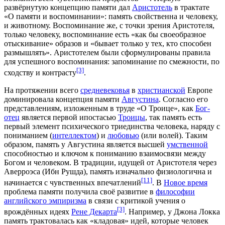
развёрнутую концепцию памяти дал
Аристотель
в трактате
«
О памяти и воспоминании
»: память свойственна и
человеку
,
и
животному
. Воспоминание же, с точки зрения Аристотеля,
только человеку, воспоминание есть «как бы своеобразное
отыскивание» образов и «бывает только у тех, кто способен
размышлять». Аристотелем были сформулированы правила
для успешного воспоминания: запоминание по смежности, по
[3]
сходству и контрасту
.
На протяжении всего
средневековья
в
христианской
Европе
доминировала концепция памяти
Августина
. Согласно его
представлениям, изложенным в труде «
О Троице
», как
Бог-
отец
является первой
ипостасью
Троицы
, так память есть
первый элемент психического триединства человека, наряду с
пониманием (
интеллектом
) и
любовью
(или волей). Таким
образом, память у Августина является высшей
умственной
способностью и ключом к пониманию взаимосвязи между
Богом и человеком. В традиции, идущей от Аристотеля через
Аверроэса (Ибн Рушда)
, память изначально физиологична и
[11]
начинается с чувственных впечатлений
. В
Новое время
проблема памяти получила своё развитие в
философии
английского эмпиризма
в связи с критикой
учения о
[3]
врождённых идеях
Рене Декарта
. Например, у
Джона Локка
память трактовалась как «кладовая» идей, которые человек