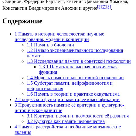
Смирнов
,
Фредерик Бартлетт
,
Евгения Давыдовна Хомская
,
[2]
[7]
[8]
Константин Владимирович Анохин
и другие
.
Содержание
1
Память в истории человечества: научные
исследования, модели и концепции
1.1
Память в биологии
1.2
Начало экспериментального исследования
памяти
1.3
Исследования памяти в советской психологии
1.3.1
Память как высшая психическая
функция
1.4
Модель памяти в когнитивной психологии
1.5
Субстрат памяти, нейрофизиология и
нейропсихология
1.6
Память в теории и практике оккультизма
2
Процессы и функции памяти, её классификации
3
Продуктивность памяти: её критерии и культурно-
историческое развитие
3.1
Критерии памяти и возможности её развития
3.2
Культура как память человечества
4
Память: расстройства и необычные мнемические
явления