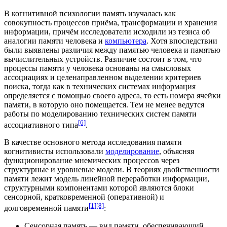
В
когнитивной психологии
память изучалась как
совокупность процессов приёма, трансформации и хранения
информации, причём исследователи исходили из тезиса об
аналогии памяти человека и
компьютера
. Хотя впоследствии
были выявлены различия между памятью человека и памятью
вычислительных устройств. Различие состоит в том, что
процессы памяти у человека основаны на смысловых
ассоциациях и целенаправленном выделении критериев
поиска, тогда как в технических системах информация
определяется с помощью своего адреса, то есть номера ячейки
памяти, в которую оно помещается. Тем не менее ведутся
работы по моделированию технических систем памяти
[6]
ассоциативного типа
.
В качестве основного метода исследования памяти
когнитивисты использовали
моделирование
, объясняя
функционирование мнемических процессов через
структурные и уровневые модели. В теориях двойственности
памяти лежит модель линейной переработки информации,
структурными компонентами которой являются блоки
сенсорной, кратковременной (оперативной) и
[1]
[8]
долговременной памяти
:
Сенсорная память — вид памяти, обеспечивающий