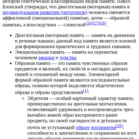
автором генетической классификации видов памяти. Павел
Блонский утверждал, что двигательная (моторная) память в
индивидуальном развитии (онтогенезе)
человека сменяется
аффективной (эмоциональной) памятью, затем — образной
[26]
[27]
[28]
памятью, а впоследствии — словесной
.
Двигательная (моторная) память — память на движения
и речевые навыки; данный вид памяти является основой
для формирования практических и трудовых навыков.
Эмоциональная память — память на пережитые
человеком
эмоции
и
чувства
.
Образная память — это память чувственных образов
предметов и явлений, их свойств и наглядно данных
связей и отношений между ними. Элементарной
формой образной памяти являются последовательные
образы, помимо которой выделяются эйдетические
[1]
образы и образы представлений
:
Эйдетизм
— особый картинный характер памяти,
преимущественно на зрительные впечатле­ния,
позволяющий удерживать и воспроизводить чрез­
вычайно живой образ воспринятого ранее
предмета, по своей наглядности и детальности
[29]
почти не уступающий
образу
восприятия
;
способность к запечатлению и сохранению во всех
деталях образов предметов после прекращения их