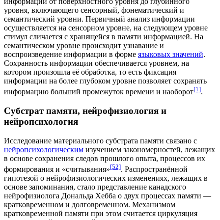
информации от поверхностного уровня до глубинного
уровня, включающего сенсорный, фонематический и
семантический уровни. Первичный анализ информации
осуществляется на сенсорном уровне, на следующем уровне
стимул сличается с хранящейся в памяти информацией. На
семантическом уровне происходит узнавание и
воспроизведение информации в форме
языковых значений
.
Сохранность информации обеспечивается уровнем, на
котором произошла её обработка, то есть фиксация
информации на более глубоком уровне позволяет сохранять
[1]
информацию больший промежуток времени и наоборот
.
Субстрат памяти, нейрофизиология и
нейропсихология
Исследование материального субстрата памяти связано с
нейропсихологическим
изучением закономерностей, лежащих
в основе сохранения следов прошлого опыта, процессов их
[52]
формирования и «считывания»
. Распространённой
гипотезой о
нейрофизиологических
изменениях, лежащих в
основе запоминания, стало представление
канадского
нейрофизиолога
Дональда Хебба
о двух процессах памяти —
кратковременном и долговременном. Механизмом
кратковременной памяти при этом считается
циркуляция