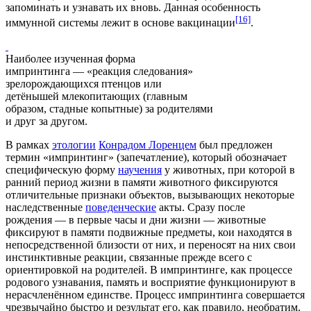
запоминать и узнавать их вновь. Данная особенность
[16]
иммунной системы лежит в основе
вакцинации
.
Наиболее изученная форма
импринтинга — «реакция следования»
зрелорождающихся птенцов или
детёнышей млекопитающих (главным
образом, стадные копытные) за родителями
и друг за другом.
В рамках
этологии
Конрадом Лоренцем
был предложен
термин
«импринтинг» (запечатление)
, который обозначает
специфическую форму
научения
у животных, при которой в
ранний период жизни в памяти животного фиксируются
отличительные признаки объектов, вызывающих некоторые
наследственные
поведенческие
акты. Сразу после
рождения — в первые часы и дни жизни — животные
фиксируют в памяти подвижные предметы, кои находятся в
непосредственной близости от них, и переносят на них свои
инстинктивные реакции, связанные прежде всего с
ориентировкой на родителей. В импринтинге, как процессе
родового узнавания, память и восприятие функционируют в
нерасчленённом единстве. Процесс импринтинга совершается
чрезвычайно быстро и результат его, как правило, необратим.