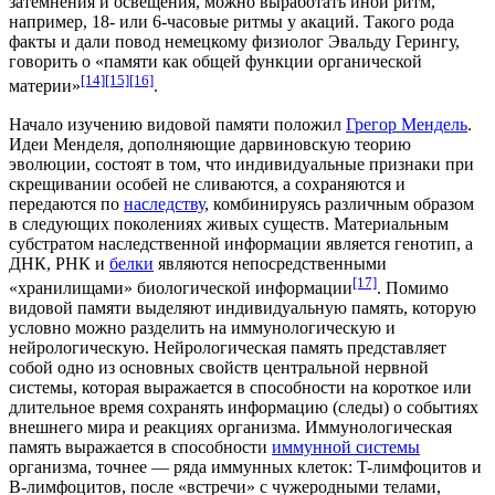
затемнения и освещения, можно выработать иной ритм,
например, 18- или 6-часовые ритмы у акаций. Такого рода
факты и дали повод немецкому физиолог
Эвальду Герингу
,
говорить о «памяти как общей функции органической
[14]
[15]
[16]
материи»
.
Начало изучению видовой памяти положил
Грегор Мендель
.
Идеи Менделя, дополняющие
дарвиновскую теорию
эволюции
, состоят в том, что индивидуальные признаки при
скрещивании особей не сливаются, а сохраняются и
передаются по
наследству
, комбинируясь различным образом
в следующих поколениях живых существ. Материальным
субстратом
наследственной информации является
генотип
, а
ДНК
,
РНК
и
белки
являются непосредственными
[17]
«хранилищами» биологической информации
. Помимо
видовой памяти выделяют индивидуальную память, которую
условно можно разделить на иммунологическую и
нейрологическую. Нейрологическая память представляет
собой одно из основных свойств
центральной нервной
системы
, которая выражается в способности на короткое или
длительное время сохранять информацию (следы) о событиях
внешнего мира и реакциях организма. Иммунологическая
память выражается в способности
иммунной системы
организма
, точнее — ряда иммунных клеток: T-лимфоцитов и
B-лимфоцитов, после «встречи» с чужеродными телами,