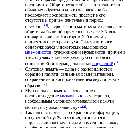
восприятия. Эйдетические образы отличаются от
обычных образом тем, что человек как бы
продолжает воспринимать предмет в его
отсутствие, причём длительный период
[30]
времени
. Первые систематические наблюдения
эйдетизма были обнаружены в начале XX века
отоларингологом
Виктором Урбаничем у
пациентов с потерей слуха
. Эйдетизм также
обнаруживался у некоторых выдающихся
мнемонистов
, художников и музыкантов, причём в
этих случаях эйдетизм зачастую сочетался с
[31]
синестезией
(интермодальностью
ощущений
)
.
Слуховая память — одна из разновидностей
образной памяти, связанная с запечатлением,
сохранением и воспроизведением акустических
[32]
образов
.
Музыкальная память — узнавание и
воспроизведение
музыкального
материала,
необходимым условием музыкальной памяти
[33]
является
музыкальный слух
.
Тактильная память — сохранение информации,
полученной путём осязания; относится к
«профессиональным» видам памяти, поскольку
особенно интенсивно развивается в связи со