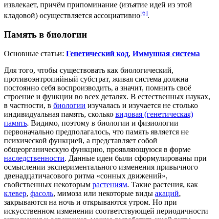
извлекает, причём припоминание (изъятие идей из этой
[6]
кладовой) осуществляется ассоциативно
.
Память в биологии
Основные статьи:
Генетический код
,
Иммунная система
Для того, чтобы существовать как биологический,
противоэнтропийный
субстрат
, живая система должна
постоянно себя воспроизводить, а значит, помнить своё
строение и функции во всех деталях. В естественных науках,
в частности, в
биологии
изучалась и изучается не столько
индивидуальная память, сколько
видовая (генетическая)
память
. Видимо, поэтому в биологии и физиологии
первоначально предполагалось, что память является не
психической функцией, а представляет собой
общеорганическую функцию, проявляющуюся в форме
наследственности
. Данные идеи были сформулированы при
осмыслении экспериментального изменения привычного
двенадцатичасового ритма «сонных движений»,
свойственных некоторым
растениям
. Такие растения, как
клевер
,
фасоль
,
мимоза
или некоторые виды
акаций
,
закрываются на ночь и открываются утром. Но при
искусственном изменении соответствующей периодичности