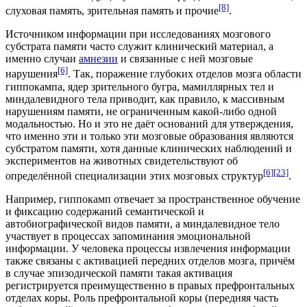
[8]
слуховая память, зрительная память и прочие
.
Источником информации при исследованиях мозгового
субстрата памяти часто служит клинический материал, а
именно случаи
амнезии
и связанные с ней мозговые
[6]
нарушения
. Так, поражение глубоких отделов мозга области
гиппокампа
,
ядер зрительного бугра
,
мамиллярных тел
и
миндалевидного тела
приводит, как правило, к массивным
нарушениям памяти, не ограниченным какой-либо одной
модальностью. Но и это не даёт оснований для утверждения,
что именно эти и только эти мозговые образования являются
субстратом памяти, хотя данные клинических наблюдений и
экспериментов на животных свидетельствуют об
[6]
[23]
определённой специализации этих мозговых структур
.
Например, гиппокамп отвечает за пространственное обучение
и фиксацию содержаний семантической и
автобиографической видов памяти, а миндалевидное тело
участвует в процессах запоминания эмоциональной
информации. У человека процессы извлечения информации
также связаны с активацией передних отделов мозга, причём
в случае эпизодической памяти такая активация
регистрируется преимущественно в правых префронтальных
отделах коры. Роль
префронтальной коры (передняя часть