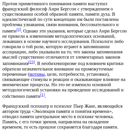
Против примитивного понимания памяти выступил
французский философ Анри Бергсон с утверждением о
существовании особой образной памяти, памяти духа. В
идеалистической
по сути концепции им были поставлены
проблемы узнавания, связи внимания,
бессознательного
и
[3]
памяти
. Однако эти указания, которые сделал Анри Бергсон
не привели к изменениям методологических оснований,
лежавших в основе научного исследования. Психологи либо
говорили о той роли, которую играют в запоминании
ассоциации, либо указывали на то, что законы запоминания
мыслей существенно отличаются от элементарных законов
[23]
запоминания
. В
необихевиоризме
под влиянием критики
обратили незначительное внимание на промежуточные
переменные (
мотивы
,
цели
,
потребности
,
установки
),
связывающие стимулы и реакции и оказывающие влияние на
мнемические процессы. Но это не изменило основной
методологической установки на проведение исследований и
[1]
собственно памяти
.
Французский
психиатр
и психолог
Пьер Жане
, являющийся
автором труда «Эволюция памяти и понятия времени»,
отводил памяти центральное место в психике человека.
Память, с его точки зрения, направлена на овладение
временем, то есть прошлое сохраняется благодаря памяти.