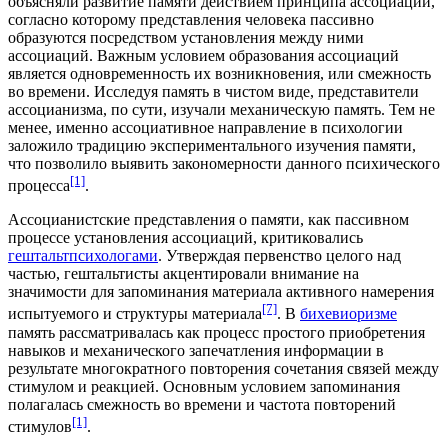
объясняли развитие памяти действием принципа ассоциаций,
согласно которому представления человека пассивно
образуются посредством установления между ними
ассоциаций. Важным условием образования ассоциаций
является одновременность их возникновения, или смежность
во времени. Исследуя память в чистом виде, представители
ассоцианизма, по сути, изучали механическую память. Тем не
менее, именно ассоциативное направление в психологии
заложило традицию экспериментального изучения памяти,
что позволило выявить закономерности данного психического
[1]
процесса
.
Ассоцианистские представления о памяти, как пассивном
процессе установления ассоциаций, критиковались
гештальтпсихологами
. Утверждая первенство целого над
частью, гештальтисты акцентировали внимание на
значимости для запоминания материала активного намерения
[7]
испытуемого и структуры материала
. В
бихевиоризме
память рассматривалась как процесс простого приобретения
навыков и механического запечатления информации в
результате многократного повторения сочетания связей между
стимулом и реакцией. Основным условием запоминания
полагалась смежность во времени и частота повторений
[1]
стимулов
.