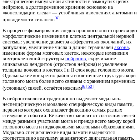
электрической импульсной активности
в замкнутых цепях
нейронов, а долговременное хранение основано на
«консолидации следа» — устойчивых изменениях анатомии и
[6]
проводимости синапсов
.
В процессе формирования следов прошлого опыта происходят
морфологические изменения в клетках
центральной нервной
системы
: увеличение диаметра афферентных окончаний, их
разбухание, увеличение числа и длины терминалей
аксона
,
изменение формы мозговых клеток, некоторые изменения
внутриклеточной структуры
нейронов
, скручивание
апикальных
дендритов (отростков нейрона)
и увеличение
толщины волокон в клетках I и II слоя коры головного мозга.
Однако какие конкретно районы и клеточные структуры коры
головного мозга более всего связаны с хранением
временных
[6]
[52]
(условных) связей
, остаётся неясным
.
В нейропсихологии традиционно выделяют
модально-
неспецифическую
и
модально-специфическую
виды памяти,
первая из которых охватывает фиксацию самых разных
стимулов и событий. Её качество зависит от состояния связей
между разными участками мозга и прежде всего между
корой
головного мозга
и подкорковыми мозговыми образованиями.
Модально-специфические виды памяти выделяются
соответственно ведущему
анализатору
: двигательная память,