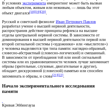
В условиях
эксперимента
импринтинг может быть вызван
любым объектом, живым или неживым, — лишь бы этот
[18]
[19]
[20]
объект двигался
.
Русский и советский физиолог
Иван Петрович Павлов
разработал
учение о высшей нервной деятельности
,
распространив действие принципа
рефлекса
на высшие
отделы центральной нервной системы. В зависимости от
доминирования в высшей нервной деятельности
первой или
второй сигнальной системы («художники» или «мыслители»)
у человека выделяются три типа памяти: наглядно-образный,
словесно-абстрактный (словесно-логический) и смешанный.
В зависимости от преобладания той или иной сигнальной
системы или их уравновешенности человек лучше запоминает
образы (зрительные, слуховые, двигательные и другие),
обладает
дискурсивной (словесной)
памятью или способен
[21]
[22]
запоминать и образы, и слова
.
Начало экспериментального исследования
памяти
Кривая Эббингауза