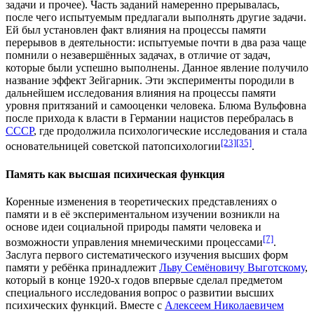
задачи и прочее). Часть заданий намеренно прерывалась,
после чего испытуемым предлагали выполнять другие задачи.
Ей был установлен факт влияния на процессы памяти
перерывов в деятельности: испытуемые почти в два раза чаще
помнили о незавершённых задачах, в отличие от задач,
которые были успешно выполнены. Данное явление получило
название
эффект Зейгарник
. Эти эксперименты породили в
дальнейшем исследования влияния на процессы памяти
уровня притязаний
и
самооценки
человека. Блюма Вульфовна
после прихода к власти в
Германии
нацистов
перебралась в
СССР
, где продолжила психологические исследования и стала
[23]
[35]
основательницей советской
патопсихологии
.
Память как высшая психическая функция
Коренные изменения в теоретических представлениях о
памяти и в её экспериментальном изучении возникли на
основе идеи социальной природы памяти человека и
[7]
возможности управления мнемическими процессами
.
Заслуга первого систематического изучения высших форм
памяти у ребёнка принадлежит
Льву Семёновичу Выготскому
,
который в конце 1920-х годов впервые сделал предметом
специального исследования вопрос о развитии высших
психических функций. Вместе с
Алексеем Николаевичем