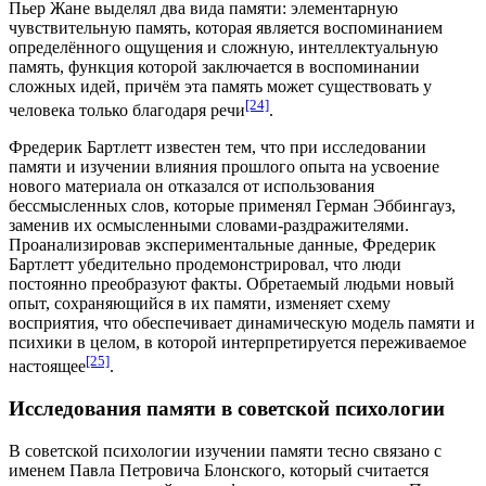
Пьер Жане выделял два вида памяти: элементарную
чувствительную память, которая является воспоминанием
определённого ощущения и сложную, интеллектуальную
память, функция которой заключается в воспоминании
сложных идей, причём эта память может существовать у
[24]
человека только благодаря речи
.
Фредерик Бартлетт известен тем, что при исследовании
памяти и изучении влияния прошлого опыта на усвоение
нового материала он отказался от использования
бессмысленных слов, которые применял Герман Эббингауз,
заменив их осмысленными словами-раздражителями.
Проанализировав экспериментальные данные, Фредерик
Бартлетт убедительно продемонстрировал, что люди
постоянно преобразуют факты. Обретаемый людьми новый
опыт, сохраняющийся в их памяти, изменяет схему
восприятия, что обеспечивает динамическую модель памяти и
психики в целом, в которой интерпретируется переживаемое
[25]
настоящее
.
Исследования памяти в советской психологии
В советской психологии изучении памяти тесно связано с
именем Павла Петровича Блонского, который считается