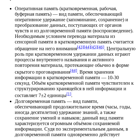
Оперативная память (кратковременная, рабочая,
буферная память) — вид памяти, обеспечивающий
оперативное удержание (запоминание, сохранение) и
преобразование данных, поступающих от органов
чувств и из долговременной памяти (воспроизведение).
Необходимым условием перевода материала из
сенсорной памяти в кратковременную память считается
[43]
[44]
[45]
[46]
обращение на него внимания
. Центральную
роль при кратковременном удержании данных играют
процессы внутреннего называния и активного
повторения материала, протекающие обычно в форме
[44]
скрытого проговаривания
. Время хранения
информации в кратковременной памяти — 10-30
секунд. Объём кратковременной памяти чувствителен к
структурированию хранящейся в ней информации и
[1]
составляет 7±2 единицы
.
Долговременная память — вид памяти,
обеспечивающий продолжительное время (часы, годы,
иногда десятилетия) удержание знаний, а также
сохранение умений и навыков; данный вид памяти
характеризуется огромным объёмом сохраняемой
информации. Судя по экспериментальным данным, в
долговременной памяти одновременно действует