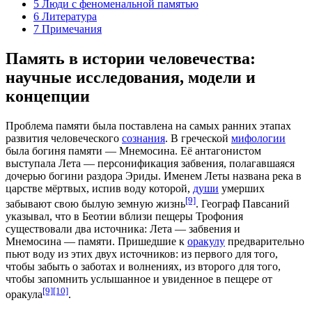
5
Люди с феноменальной памятью
6
Литература
7
Примечания
Память в истории человечества:
научные исследования, модели и
концепции
Проблема памяти была поставлена на самых ранних этапах
развития человеческого
сознания
. В
греческой
мифологии
была богиня памяти — Мнемосина. Её антагонистом
выступала
Лета
— персонификация забвения, полагавшаяся
дочерью богини раздора
Эриды
. Именем Леты названа река в
царстве мёртвых, испив воду которой,
души
умерших
[9]
забывают свою былую земную жизнь
. Географ
Павсаний
указывал, что в
Беотии
вблизи пещеры
Трофония
существовали два источника: Лета — забвения и
Мнемосина — памяти. Пришедшие к
оракулу
предварительно
пьют воду из этих двух источников: из первого для того,
чтобы забыть о заботах и волнениях, из второго для того,
чтобы запомнить услышанное и увиденное в пещере от
[9]
[10]
оракула
.