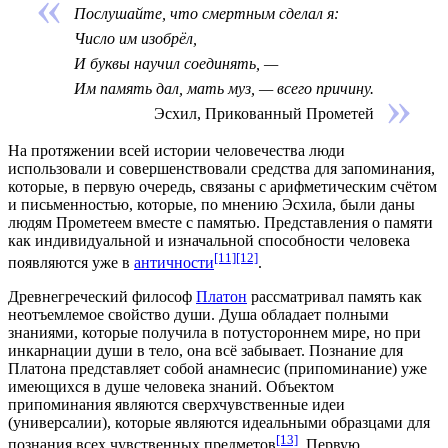
Послушайте, что смертным сделал я:
Число им изобрёл,
И буквы научил соединять, —
Им память дал, мать муз, — всего причину.
Эсхил, Прикованный Прометей
На протяжении всей истории человечества люди
использовали и совершенствовали средства для запоминания,
которые, в первую очередь, связаны с
арифметическим счётом
и
письменностью
, которые, по мнению
Эсхила
, были даны
людям
Прометеем
вместе с памятью. Представления о памяти
как индивидуальной и изначальной способности человека
[11]
[12]
появляются уже в
античности
.
Древнегреческий философ
Платон
рассматривал память как
неотъемлемое свойство души. Душа обладает полными
знаниями, которые получила в потустороннем мире, но при
инкарнации
души в тело, она всё забывает.
Познание
для
Платона представляет собой
анамнесис (припоминание)
уже
имеющихся в душе человека знаний. Объектом
припоминания являются сверхчувственные идеи
(
универсалии
), которые являются идеальными образцами для
[13]
познания всех чувственных предметов
. Первую