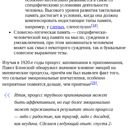
специфическими условиями
деятельности
человека. Высокого уровня развития тактильная
память достигает в условиях, когда она должна
компенсировать недостающие типы памяти,
[34]
например, у
слепых
,
слепоглухих
.
Словесно-логическая память — специфически-
человеческий вид памяти на мысли, суждения и
умозаключения, при этом запоминаться человеком
может как смысл некоторого суждения, так и буквальное
словесное выражение тезы.
Изучая в
1920-е годы
процесс запоминания и припоминания,
Павел Блонский обнаружил значимое влияние эмоций на
мнемические процессы, причём им был выявлен факт того,
что сильные эмоциональные впечатления, особенно
[26]
неприятные помнятся дольше, чем приятные
.
Итак, процесс трудного припоминания может
быть аффективным, но еще более эмоционально
может переживаться результат этого процесса
— либо с радостью, как триумф, либо с досадой,
как неудача. Сделаем следующий опыт: спустя 2-