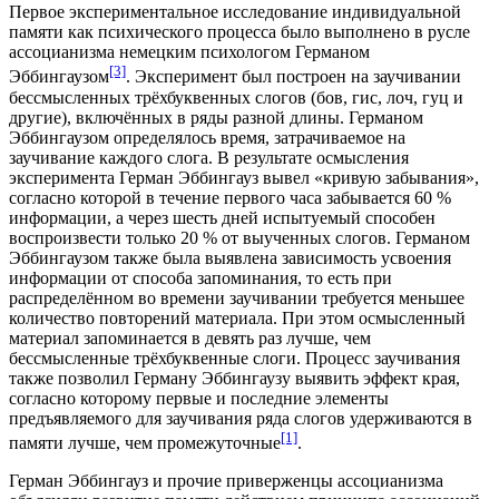
Первое экспериментальное исследование индивидуальной
памяти как психического процесса было выполнено в русле
ассоцианизма
немецким психологом
Германом
[3]
Эббингаузом
. Эксперимент был построен на заучивании
бессмысленных трёхбуквенных слогов (бов, гис, лоч, гуц и
другие), включённых в ряды разной длины. Германом
Эббингаузом определялось время, затрачиваемое на
заучивание каждого слога. В результате осмысления
эксперимента Герман Эббингауз вывел «
кривую забывания
»,
согласно которой в течение первого часа забывается 60 %
информации, а через шесть дней испытуемый способен
воспроизвести только 20 % от выученных слогов. Германом
Эббингаузом также была выявлена зависимость усвоения
информации от способа запоминания, то есть при
распределённом во времени заучивании требуется меньшее
количество повторений материала. При этом осмысленный
материал запоминается в девять раз лучше, чем
бессмысленные трёхбуквенные слоги. Процесс заучивания
также позволил Герману Эббингаузу выявить
эффект края
,
согласно которому первые и последние элементы
предъявляемого для заучивания ряда слогов удерживаются в
[1]
памяти лучше, чем промежуточные
.
Герман Эббингауз и прочие приверженцы ассоцианизма