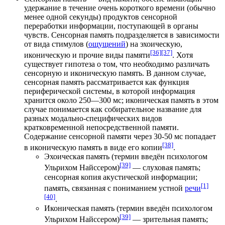
удержание в течение очень короткого времени (обычно
менее одной секунды) продуктов сенсорной
переработки информации, поступающей в органы
чувств. Сенсорная память подразделяется в зависимости
от вида стимулов (
ощущений
) на эхоическую,
[36]
[37]
иконическую и прочие виды памяти
. Хотя
существует гипотеза о том, что необходимо различать
сенсорную и иконическую память. В данном случае,
сенсорная память рассматривается как функция
периферической системы, в которой информация
хранится около 250—300 мс; иконическая память в этом
случае понимается как собирательное название для
разных модально-специфических видов
кратковременной непосредственной памяти.
Содержание сенсорной памяти через 30-50 мс попадает
[38]
в иконическую память в виде его копии
.
Эхоическая память (термин введён психологом
[39]
Ульрихом Найссером
)
— слуховая память;
сенсорная копия акустической информации;
[1]
память, связанная с пониманием устной
речи
[40]
.
Иконическая память (термин введён психологом
[39]
Ульрихом Найссером)
— зрительная память;