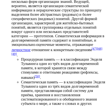
несколько форм организации знаний. Ведущей,
вероятно, является организация семантической
информации в иерархические структуры по принципу
выделения более
абстрактных (родовых)
и
более
специфических (видовых) понятий
. Другой формой
организации, характерной для житейско-бытовых
понятий, является группировка отдельных понятий
вокруг одного или нескольких представителей
категории — прототипов. Семантическая информация в
долговременной памяти содержит и понятийные, и
эмоционально-оценочные моменты, отражающие
[47]
[48]
личностное
отношение к конкретным сведениям
[49]
.
Процедурная память — в классификации
Энделя
Тульвинга
один из трёх видов долговременной
памяти, в которой хранятся связи между
стимулами и ответными реакциями (
рефлексы
,
[50]
навыки
)
.
Семантическая память — в классификации Энделя
Тульвинга один из трёх видов долговременной
памяти, представляющая собой систему для
приёма, хранения и восстановления
систематизированного и обобщенного знания
субъекта о мире, а также о словах и других