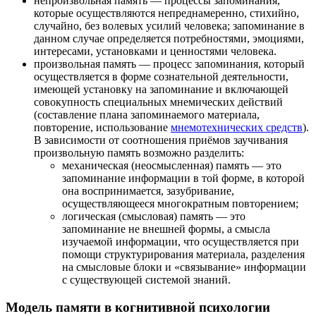
непроизвольная память — процессы запоминания,
которые осуществляются непреднамеренно, стихийно,
случайно, без волевых усилий человека; запоминание в
данном случае определяется потребностями, эмоциями,
интересами, установками и
ценностями
человека.
произвольная память — процесс запоминания, который
осуществляется в форме сознательной деятельности,
имеющей установку на запоминание и включающей
совокупность специальных мнемических действий
(составление плана запоминаемого материала,
повторение, использование
мнемотехнических средств
).
В зависимости от соотношения приёмов заучивания
произвольную память возможно разделить:
механическая (неосмысленная) память — это
запоминание информации в той форме, в которой
она воспринимается, зазубривание,
осуществляющееся многократным повторением;
логическая (смысловая) память — это
запоминание не внешней формы, а смысла
изучаемой информации, что осуществляется при
помощи структурирования материала, разделения
на смысловые блоки и «связывание» информации
с существующей системой знаний.
Модель памяти в когнитивной психологии