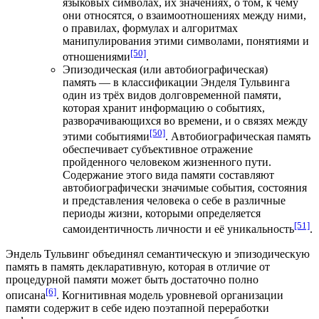
языковых символах, их значениях, о том, к чему
они относятся, о взаимоотношениях между ними,
о правилах, формулах и алгоритмах
манипулирования этими символами, понятиями и
[50]
отношениями
.
Эпизодическая (или автобиографическая)
память — в классификации Энделя Тульвинга
один из трёх видов долговременной памяти,
которая хранит информацию о событиях,
разворачивающихся во времени, и о связях между
[50]
этими событиями
. Автобиографическая память
обеспечивает субъективное отражение
пройденного человеком жизненного пути.
Содержание этого вида памяти составляют
автобиографически значимые события, состояния
и представления человека о себе в различные
периоды жизни, которыми определяется
[51]
самоидентичность личности и её уникальность
.
Эндель Тульвинг объединял семантическую и эпизодическую
память в память декларативную, которая в отличие от
процедурной памяти может быть достаточно полно
[6]
описана
. Когнитивная модель уровневой организации
памяти содержит в себе идею поэтапной переработки