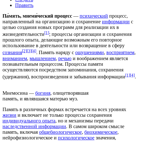
Править
Па́мять, мнеми́ческий процесс
—
психический
процесс,
направленный на организацию и сохранение
информации
с
целью создания новых программ для реализации их в
[1]
жизнедеятельности
; процессы организации и сохранения
прошлого
опыта
, делающие возможным его повторное
использование в
деятельности
или возвращение в сферу
[2]
[3]
[4]
сознания
. Память наряду с
ощущениями
,
восприятием
,
вниманием
,
мышлением
,
речью
и
воображением
является
познавательным процессом
. Процессы памяти
осуществляются посредством запоминания, сохранения
[1]
[4]
(удержания), воспроизведения и забывания информации
.
Мнемосина
—
богиня
, олицетворявшая
память, и являвшаяся матерью
муз
.
Память в различных формах встречается на всех уровнях
жизни
и включает не только процессы сохранения
индивидуального опыта
, но и механизмы передачи
наследственной информации
. В самом широком смысле
память, включая
общебиологическое
,
биохимическое
,
нейрофизиологическое
и
психологическое
значения,