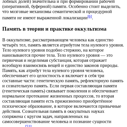
лобных долей)
значительна и при формировании рабочей
(оперативной, буферной) памяти. Особенно стоит выделить,
что мозговые механизмы семантической и процедурной
[6]
памяти не имеют выраженной локализации
.
Память в теории и практике оккультизма
В
оккультизме
, рассматривающем человека как единство
четырёх тел, память является
атрибутом
тела нулевого уровня.
Тело нулевого уровня подобно стержню, на которое
нанизываются прочие тела. Тело нулевого уровня — это
первичная и неделимая
субстанция
, которая отражает
всеобщую взаимосвязь вещей и единство законов
природы
.
Память, как атрибут тела нулевого уровня человека,
обеспечивает его целостность и включает в себя три
составные части: генетическую память, рефлекторную память
и сознательную память. Если первая составляющая памяти
(генетическая память) связывает поколения и обеспечивает
нормальное протекание жизненных процессов, то вторая
составляющая памяти есть прижизненно приобретённое
психическое образование, в которое включаются привычные
действия. Сознательная память в оккультных науках
сопряжена с кругом задач, направленных на
самосовершенствование человека и познание сущности
[53]