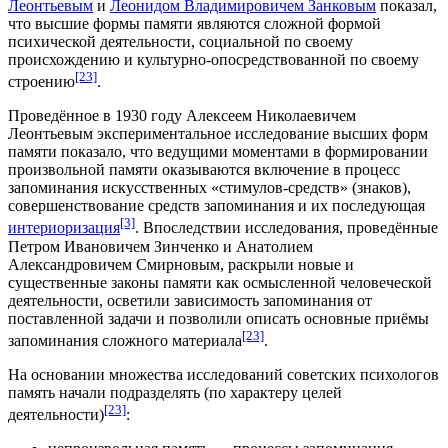
Леонтьевым
и
Леонидом Владимировичем Занковым
показал,
что высшие формы памяти являются сложной формой
психической деятельности, социальной по своему
происхождению и культурно-опосредствованной по своему
[23]
строению
.
Проведённое в
1930 году
Алексеем Николаевичем
Леонтьевым экспериментальное исследование высших форм
памяти показало, что ведущими моментами в формировании
произвольной памяти оказываются включение в процесс
запоминания искусственных «стимулов-средств» (знаков),
совершенствование средств запоминания и их последующая
[3]
интериоризация
. Впоследствии исследования, проведённые
Петром Ивановичем Зинченко и Анатолием
Александровичем Смирновым, раскрыли новые и
существенные законы памяти как осмысленной человеческой
деятельности, осветили зависимость запоминания от
поставленной задачи и позволили описать основные приёмы
[23]
запоминания сложного материала
.
На основании множества исследований советских психологов
память начали подразделять (по характеру целей
[23]
деятельности)
: