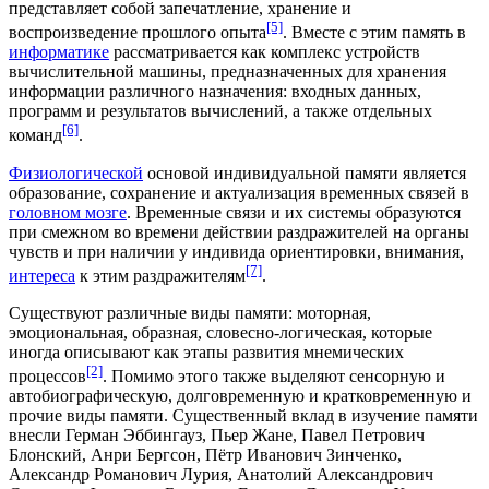
представляет собой запечатление, хранение и
[5]
воспроизведение прошлого опыта
. Вместе с этим память в
информатике
рассматривается как комплекс устройств
вычислительной машины, предназначенных для хранения
информации различного назначения: входных данных,
программ и результатов вычислений, а также отдельных
[6]
команд
.
Физиологической
основой индивидуальной памяти является
образование, сохранение и актуализация временных связей в
головном мозге
. Временные связи и их системы образуются
при смежном во времени действии раздражителей на
органы
чувств
и при наличии у индивида ориентировки, внимания,
[7]
интереса
к этим раздражителям
.
Существуют различные виды памяти: моторная,
эмоциональная, образная, словесно-логическая, которые
иногда описывают как этапы развития мнемических
[2]
процессов
. Помимо этого также выделяют сенсорную и
автобиографическую, долговременную и кратковременную и
прочие виды памяти. Существенный вклад в изучение памяти
внесли
Герман Эббингауз
,
Пьер Жане
,
Павел Петрович
Блонский
,
Анри Бергсон
,
Пётр Иванович Зинченко
,
Александр Романович Лурия
,
Анатолий Александрович