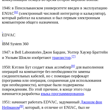
1946: в Пенсильванском университете введен в эксплуатацию
[6]
ENIAC
(электронный числовой интегратор и калькулятор),
который работал на клапанах и был первым электронным
компьютером общего назначения.
EDVAC
IBM System 360
1947: в
Bell Laboratories
Джон Бардин
,
Уолтер Хаузер Браттейн
[7]
и
Уильям Шокли
изобретают
транзистор
.
[8]
1950:
Кэтлин Бут
создает язык ассемблер
для выполнения
операций на компьютере без необходимости замены
соединительных кабелей, но с помощью перфокарт
(программа или операция, сохраненная для использования
при необходимости), которые были подвержены
повреждениям. По этой причине, в конце этого года
начинается разработка
языка программирования
.
1951: начинает работать
EDVAC
, задуманный
Джоном фон
[9]
Нейманом
, который, в отличие от ENIAC, был не