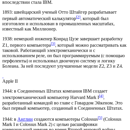
впоследствии стала
IBM
.
1893: швейцарский ученый
Отто Штайгер
разрабатывает
[2]
первый автоматический калькулятор
, который был
изготовлен и использован в промышленных масштабах,
известный как Миллионер.
1938: немецкий инженер
Конрад Цузе
завершает разработку
[3]
Z1
, первого компьютера
, который можно рассматривать как
таковой. Работающий электромеханически и с
использованием реле, он был программируемым (с помощью
перфоленты) и использовал двоичную систему и логику
Болеана. За ней последуют улучшенные модели
Z2
,
Z3
и
Z4
.
Apple II
1944: в Соединенных Штатах компания
IBM
создает
[4]
электромеханический компьютер
Harvard Mark I
,
разработанный командой во главе с
Говардом Эйкеном
. Это
был первый компьютер, созданный в Соединенных Штатах.
[5]
1944: в
Англии
создаются компьютеры
Colossus
(Colossus
Mark I и Colossus Mark 2) с целью расшифровки
коммуникаций немцев во время Второй мировой войны.