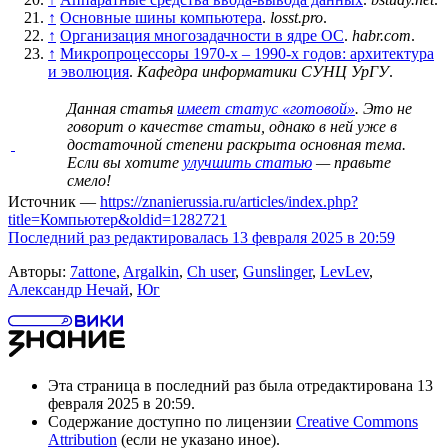
↑
Основные шины компьютера
.
losst.pro
.
↑
Организация многозадачности в ядре ОС
.
habr.com
.
↑
Микропроцессоры 1970-х – 1990-х годов: архитектура
и эволюция
.
Кафедра информатики СУНЦ УрГУ
.
Данная статья
имеет статус «готовой»
. Это не
говорит о
качестве статьи
, однако в ней уже в
достаточной степени раскрыта основная тема.
Если вы хотите
улучшить статью
— правьте
смело!
Источник —
https://znanierussia.ru/articles/index.php?
title=Компьютер&oldid=1282721
Последний раз редактировалась 13 февраля 2025 в 20:59
Авторы:
7attone
,
Argalkin
,
Ch user
,
Gunslinger
,
LevLev
,
Александр Нечай
,
Юг
Эта страница в последний раз была отредактирована 13
февраля 2025 в 20:59.
Содержание доступно по лицензии
Creative Commons
Attribution
(если не указано иное).