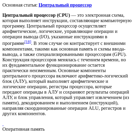
Основная статья:
Центральный процессор
Центральный процессор (CPU)
— это электронная схема,
которая выполняет инструкции, составляющие
компьютерную
программу
. Центральный процессор осуществляет
арифметические, логические, управляющие операции и
операции вывода (
I/O
), указанные инструкциями в
[18]
программе
. В этом случае он контрастирует с внешними
компонентами, такими как основная память и схемы ввода-
вывода, а также специализированными процессорам (
GPU
).
Конструкция процессоров менялась с течением времени, но
их фундаментальное функционирование остается
практически неизменным. Основные компоненты
центрального процессора включают
арифметико-логический
блок
(АЛУ), который выполняет арифметические и
логические операции, регистры процессора, которые
передают операнды в АЛУ и сохраняют результаты операций
АЛУ, и блок управления, который управляет извлечением (из
памяти), декодированием и выполнением (инструкций),
направляя скоординированные операции ALU, регистров и
других компонентов.
Оперативная память