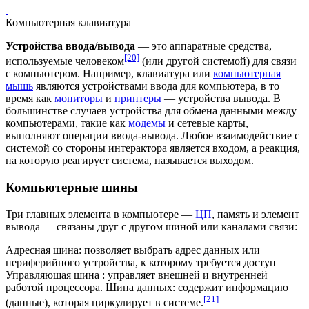
Компьютерная клавиатура
Устройства ввода/вывода
— это аппаратные средства,
[20]
используемые человеком
(или другой системой) для связи
с компьютером. Например,
клавиатура
или
компьютерная
мышь
являются устройствами ввода для компьютера, в то
время как
мониторы
и
принтеры
— устройства вывода. В
большинстве случаев устройства для обмена данными между
компьютерами, такие как
модемы
и
сетевые карты
,
выполняют операции ввода-вывода. Любое взаимодействие с
системой со стороны
интерактора
является входом, а реакция,
на которую реагирует система, называется выходом.
Компьютерные шины
Три главных элемента в компьютере —
ЦП
, память и элемент
вывода — связаны друг с другом шиной или каналами связи:
Адресная шина: позволяет выбрать адрес данных или
периферийного устройства, к которому требуется доступ
Управляющая шина : управляет внешней и внутренней
работой процессора. Шина данных: содержит информацию
[21]
(данные), которая циркулирует в системе.