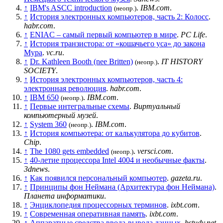
↑
IBM's ASCC introduction
.
IBM.com
.
(неопр.)
↑
История электронных компьютеров, часть 2: Колосс
.
habr.com
.
↑
ENIAC – самый первый компьютер в мире
.
PC Life
.
↑
История транзистора: от «кошачьего уса» до закона
Мура
.
vc.ru
.
↑
Dr. Kathleen Booth (nee Britten)
.
IT HISTORY
(неопр.)
SOCIETY
.
↑
История электронных компьютеров, часть 4:
электронная революция
.
habr.com
.
↑
IBM 650
.
IBM.com
.
(неопр.)
↑
Первые интегральные схемы
.
Виртуальный
компьютерный музей
.
↑
System 360
.
IBM.com
.
(неопр.)
↑
История компьютера: от калькулятора до кубитов
.
Chip
.
↑
The 1080 gets embedded
.
versci.com
.
(неопр.)
↑
40-летие процессора Intel 4004 и необычные факты
.
3dnews
.
↑
Как появился персональный компьютер
.
gazeta.ru
.
↑
Принципы фон Неймана (Архитектура фон Неймана)
.
Планета информатики
.
↑
Энциклопедия процессорных терминов
.
ixbt.com
.
↑
Современная оперативная память
.
ixbt.com
.
↑
Аппаратные средства ввода-вывода данных
.
bstudy.net
.