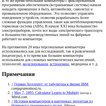
В то же время небольшие компьютеры с фиксированным
программным обеспечением (встраиваемые системы) начали
находить применение в быту, автомобилях, самолетах и
промышленном оборудовании. Это позволяет управлять
поведением устройств, позволяя разрабатывать более
сложные функции управления, такие как антиблокировочная
тормозная система (
ABS
). В начале XXI века большинство
электроприборов, почти все виды электрического транспорта
и большинство производственных линий на фабриках
работают на компьютере.
На протяжении 20 века персональные компьютеры
использовались как для исследований, так и развлечений
(
видеоигры
), в то время как большие компьютеры
использовали для сложных математических вычислений,
технологий,
моделирования
,
астрономии
, медицины и т. д.
Примечания
↑
Герман Холлерит: от табулятора к фирме IBM
.
compgramotnost.ru
.
↑
May 7, 1895: Calculator Learns to Multiply
.
(неопр.)
Wired.com
.
↑
История компьютеров в картинках: репортаж из
Немецкого технического музея
.
3dnews
.