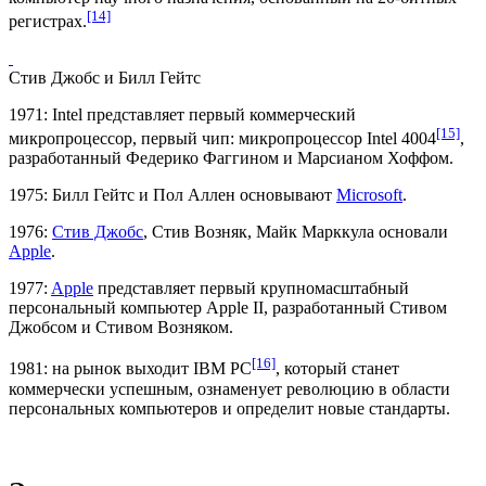
[14]
регистрах.
Стив Джобс
и
Билл Гейтс
1971:
Intel
представляет первый коммерческий
[15]
микропроцессор, первый чип: микропроцессор
Intel 4004
,
разработанный
Федерико Фаггином
и
Марсианом Хоффом
.
1975:
Билл Гейтс
и
Пол Аллен
основывают
Microsoft
.
1976:
Стив Джобс
,
Стив Возняк
,
Майк Марккула
основали
Apple
.
1977:
Apple
представляет первый крупномасштабный
персональный компьютер
Apple II
, разработанный Стивом
Джобсом и Стивом Возняком.
[16]
1981: на рынок выходит
IBM PC
, который станет
коммерчески успешным, ознаменует революцию в области
персональных компьютеров и определит новые стандарты.