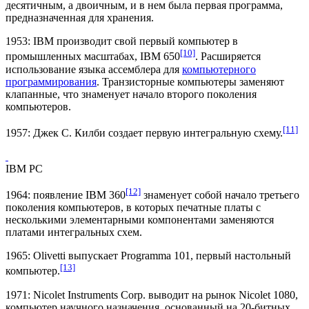
десятичным, а двоичным, и в нем была первая
программа
,
предназначенная для хранения.
1953:
IBM
производит свой первый компьютер в
[10]
промышленных масштабах,
IBM 650
. Расширяется
использование языка
ассемблера
для
компьютерного
программирования
.
Транзисторные компьютеры
заменяют
клапанные, что знаменует начало второго поколения
компьютеров.
[11]
1957:
Джек С. Килби
создает первую интегральную схему.
IBM PC
[12]
1964: появление
IBM 360
знаменует собой начало третьего
поколения компьютеров, в которых печатные платы с
несколькими элементарными компонентами заменяются
платами интегральных схем.
1965:
Olivetti
выпускает
Programma 101
, первый настольный
[13]
компьютер.
1971: Nicolet Instruments Corp. выводит на рынок
Nicolet 1080
,
компьютер научного назначения, основанный на 20-битных