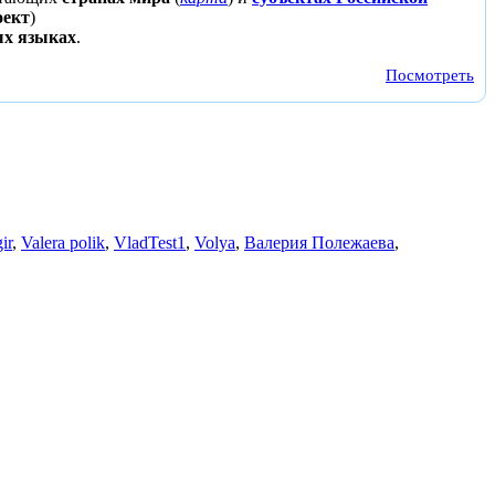
оект
)
ых языках
.
Посмотреть
ir
,
Valera polik
,
VladTest1
,
Volya
,
Валерия Полежаева
,