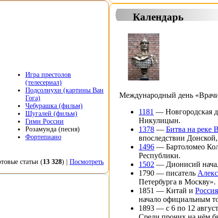
Календарь
Игра престолов
(телесериал)
Подсолнухи (картины Ван
Международный день «Врачи
Гога)
Чебурашка (фильм)
1181
—
Новгородская 
Шугалей (фильм)
Никулицын
.
Гимн России
1378
—
Битва на реке 
Розамунда (песня)
Фортепиано
впоследствии Донской
1496
—
Бартоломео Ко
Республики
.
отовые статьи
(
13 328
) |
Посмотреть
1502
—
Дионисий
нача
1790
— писатель
Алекс
Петербурга в Москву
».
1851
—
Китай
и
Россия
начало официальным т
1893
— с 6 по 12 авгус
Среди прочих на нём 