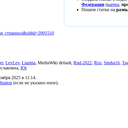
Федерации
(
карта
,
пр
Пишем статьи на
разн
лавная_страница&oldid=2091510
er
,
LevLev
,
Liapina
, MediaWiki default,
Rnd-2022
,
Roz
,
Simba16
,
Tag
еславовна,
Юг
ября 2025 в 11:14.
ibution
(если не указано иное).