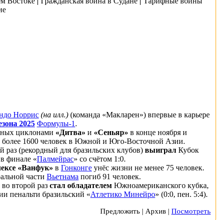
ем Востоке
|
Гражданская война в Судане
|
Тарифные войны
ие
ндо Норрис
(
на илл.
)
(команда «
Макларен
») впервые в карьере
езона 2025
Формулы-1
.
нных циклонами
«
Дитва
»
и
«
Сеньяр
»
в конце ноября и
 более 1600 человек в
Южной
и
Юго-Восточной Азии
.
ый раз (рекордный для бразильских клубов)
выиграл
Кубок
 в
финале
«
Палмейрас
» со счётом 1:0.
ексе «Ванфук»
в
Гонконге
унёс жизни не менее 75 человек.
ральной части
Вьетнама
погиб 91 человек.
 во второй раз
стал обладателем
Южноамериканского кубка
,
ии пенальти бразильский «
Атлетико Минейро
» (0:0, пен. 5:4).
Предложить
|
Архив
|
Посмотреть