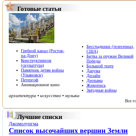
Готовые статьи
Бесстыдники (телесериал,
Гребной канал (Ростов-
США)
на-Дону)
Битва за оружие Великой
Конструктивизм
Победы
(скульптура)
Большой театр
Памятник детям войны
Дарума
(Ульяновск)
Дизайн
Петергоф
Диорама
Анимационное кино
Живопись
Звёздные войны
архитектура
•
искусство
•
музыка
Все г
Лучшие списки
Джомолунгма
Список высочайших вершин Земли