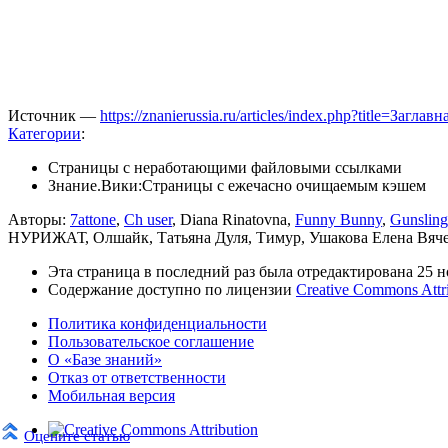
Источник —
https://znanierussia.ru/articles/index.php?title=Заг
Категории
:
Страницы с неработающими файловыми ссылками
Знание.Вики:Страницы с ежечасно очищаемым кэшем
Авторы:
7attone
,
Ch user
, Diana Rinatovna,
Funny Bunny
,
Gunsling
НУРИЖАТ, Олшайк, Татьяна Дуля, Тимур, Ушакова Елена Вяч
Эта страница в последний раз была отредактирована 25 но
Содержание доступно по лицензии
Creative Commons Attr
Политика конфиденциальности
Пользовательское соглашение
О «Базе знаний»
Отказ от ответственности
Мобильная версия
Оцените статью