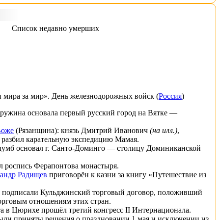
Список недавно умерших
 мира за мир»
.
День железнодорожных войск
(
Россия
)
дружина
основала первый
русский
город на
Вятке
—
Воже
(Рязанщина): князь
Дмитрий Иванович
(на илл.)
,
, разбил карательную экспедицию
Мамая
.
лумб
основал г.
Санто-Доминго
— столицу
Доминиканской
л роспись
Ферапонтова монастыря
.
андр Радищев
приговорён к казни за книгу «
Путешествие из
подписали Кульджинский торговый договор, положивший
орговым отношениям этих стран.
та в
Цюрихе
прошёл третий конгресс II
Интернационала
.
были приняты решения о праздновании
1 мая
и исключении из