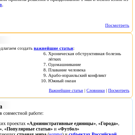
в
.
Посмотреть
едлагаем создать
важнейшие статьи
:
Хроническая обструктивная болезнь
лёгких
Одомашнивание
Плавание человека
Арабо-израильский конфликт
Южный океан
Важнейшие статьи
|
Словники
|
Посмотреть
а
в совместной работе:
ких проектах
«Административные единицы»
,
«Города»
,
»
,
«Популярные статьи»
и
«Футбол»
остающих
странах мира
(
карта
) и
субъектах Российской