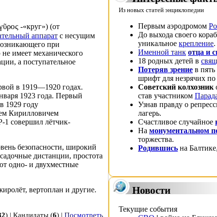
Из новых статей энциклопедии
 γῦρος
Первым аэродромом
Ро
-«круг») (от
До выхода своего кора
ательный аппарат
с несущим
уникальное
крепление
.
 возникающего при
Именной танк
отца и 
р не имеет механического
18 родных детей в
свящ
ации
, а поступательное
Потеряв зрение
в пять
шрифт для незрячих п
рвой
в 1919—1920 годах.
Советский колхозник
нваря 1923 года. Первый
став участником
Парад
в 1929 году
Узнав правду о
репресс
ем Кирилловичем
лагерь.
-1 совершил лётчик-
Счастливое случайное
На
монументальном п
торжества.
овень безопасности, широкий
Родившись
на
Балтике
осадочные дистанции, простота
ют одно- и двухместные
Новости
жиролёт, вертоплан и другие.
Текущие события
82
) |
Кандидаты
(
6
) |
Посмотреть