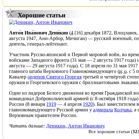
Хорошие статьи
Анто́н Ива́нович Дени́кин
(
4
[16] декабря
1872
,
Влоцлавек
августа
1947
,
Анн-Арбор
,
Мичиган
) —
русский
военный, по
деятель,
генерал-лейтенант
.
Участник
Русско-японской
и
Первой мировой войн
, во вре
войсками
Западного фронта
(
31 мая
—
2 августа
1917 года
) 
августа
—
29 августа
1917 года
). С
18 апреля
по
31 мая
1917
главного штаба
Верховного Главнокомандующего
(
и. о.
с
5
п
Кавалер
орденов Святого Георгия
третьей и четвёртой степе
оружия
и
Георгиевского оружия с бриллиантовыми знаками
Один из лидеров
Белого движения
во время
Гражданской в
командовал
Добровольческой армией
(с
8 октября
1918 года
России
(
8 января
1919
—
4 апреля
1920
). Был заместителем 
главнокомандующего
Русской армии
у
адмирала
Колчака
, а 
Верховным правителем России
.
Читать дальше:
Деникин, Антон Иванович
Все хорошие статьи
(
32