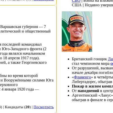
СВО
|
война на Ближн
США
|
Недавно умерш
,
Варшавская губерния
—
7
литический и общественный
мя последней командовал
и
Юго-Западного фронта
(
2
 года
являлся начальником
о
18 апреля
1917 года
).
Британский гонщик
Ла
ней, а также
Георгиевского
стал чемпионом мира
с
.
От разрушений, вызва
начале декабря погибло
ойны
во время которой
«
Фламенго
» в четвёрт
) и
Вооружёнными силами Юга
Либертадорес
, обыграв
верховного
Пожар в жилом компл
с
4 января
1920 года
—
От
наводнений
в цент
Аргентинский «
Ланус
»
обыграв в
финале
в сер
3
) |
Кандидаты
(
20
) |
Посмотреть