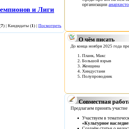
организации
анархисто
чемпионов и Лиги
(
7
) |
Кандидаты
(
1
) |
Посмотреть
О чём писать
До конца ноября 2025 года пр
Планк, Макс
Большой взрыв
Женщина
Хиндустани
Полупроводник
Совместная работ
Предлагаем принять участие 
Участвуем в тематичес
«Культурное наследие
Создаём статьи о нед