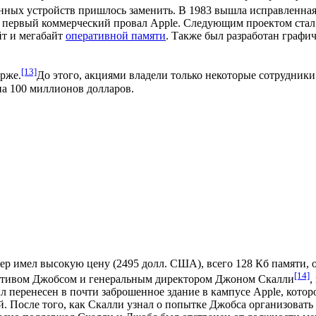
нных устройств пришлось заменить. В 1983 вышла исправленная 
был первый коммерческий провал Apple. Следующим проектом ста
йт и мегабайт
оперативной памяти
. Также был разработан графи
[13]
ирже.
До этого, акциями владели только некоторые сотрудники
на 100 миллионов долларов.
ер имел высокую цену (2495 долл. США), всего 128 Кб памяти, 
[14]
у Стивом Джобсом и генеральным директором
Джоном Скалли
,
 перенесен в почти заброшенное здание в кампусе Apple, котор
 После того, как Скалли узнал о попытке Джобса организовать п