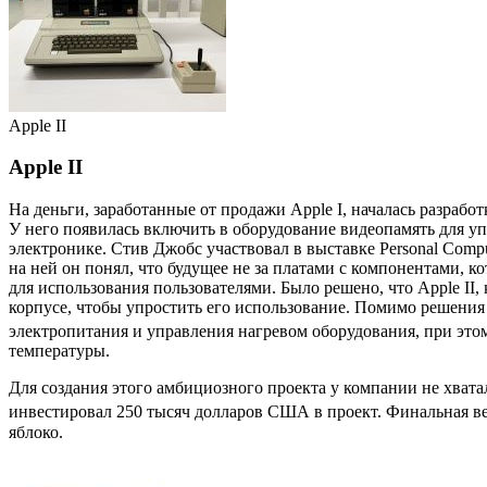
Apple II
Apple II
На деньги, заработанные от продажи
Apple I
, началась разрабо
У него появилась включить в оборудование
видеопамять
для уп
электронике. Стив Джобс участвовал в выставке
Personal Compu
на ней он понял, что будущее не за платами с компонентами, 
для использования пользователями. Было решено, что
Apple II
,
корпусе, чтобы упростить его использование. Помимо решения
электропитания и управления нагревом оборудования, при этом
температуры.
Для создания этого амбициозного проекта у компании не хватал
инвестировал 250 тысяч долларов США в проект. Финальная вер
яблоко.