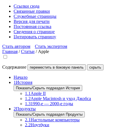
Ссылки сюда
Связанные правки
Служебные страницы
Версия для печати
Постоянная ссылка
Сведения о странице
Цитировать страницу
Стать автором
Стать экспертом
Главная
/
Статьи
/
Apple
Содержание
переместить в боковую панель
скрыть
Начало
1
История
Показать/Скрыть подраздел История
1.1
Apple II
1.2
Apple Macintosh и уход Джобса
1.3
1990-e — 2000-е годы
2
Продукты
Показать/Скрыть подраздел Продукты
2.1
Настольные компьютеры
2.2
Ноутбуки