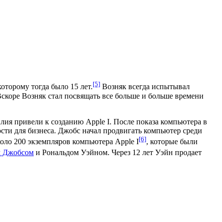
[5]
оторому тогда было 15 лет.
Возняк всегда испытывал
Вскоре
Возняк
стал посвящать все больше и больше времени
силия привели к созданию
Apple I
. После показа компьютера в
ти для бизнеса. Джобс начал продвигать компьютер среди
[6]
оло 200 экземпляров компьютера Apple I
, которые были
 Джобсом
и
Рональдом Уэйном
. Через 12 лет Уэйн продает