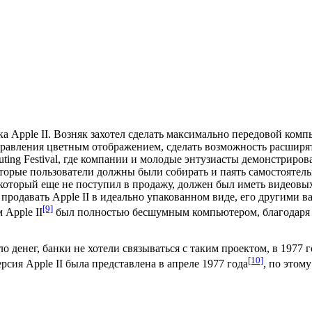
тка
Apple II
. Возняк захотел сделать максимально передовой комп
равления цветным отображением, сделать возможность расширят
ting Festival
, где компании и молодые энтузиасты демонстриров
которые пользователи должны были собирать и паять самостоятел
 который еще не поступил в продажу, должен был иметь видеовы
 продавать
Apple II
в идеально упакованном виде, его другими
[9]
 Apple II
был полностью бесшумным компьютером, благодаря то
о денег, банки не хотели связываться с таким проектом, в 1977
[10]
сия Apple II была представлена в апреле 1977 года
, по этом