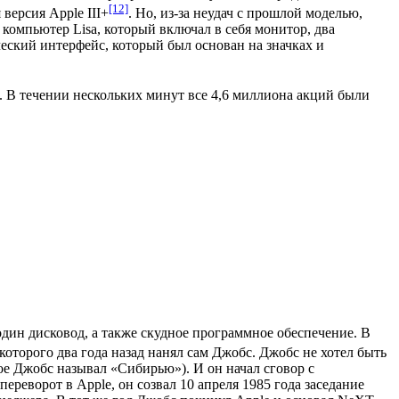
[12]
версия Apple III+
. Но, из-за неудач с прошлой моделью,
л компьютер
Lisa
, который включал в себя
монитор
, два
ческий интерфейс, который был основан на значках и
. В течении нескольких минут все 4,6 миллиона акций были
один дисковод, а также скудное программное обеспечение. В
 которого два года назад нанял сам Джобс. Джобс не хотел быть
ое Джобс называл «Сибирью»). И он начал сговор с
ереворот в Apple, он созвал 10 апреля 1985 года заседание