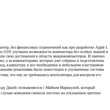
ьютер, без финансовых ограничений как при разработке Apple I.
ь ОЗУ, улучшать возможности компьютера без особых знаний в
али свои достижения в области
микрокомпьютеров
. И именно
ьно, а за компьютерами, которые уже собраны и подготовлены
ход, клавиатуру и все необходимое в небольшом пластиковом
 важными решениями были инвестиции в улучшенные системы
му, что ему не требовались вентиляторы для контроля его
 году Джобс познакомился с
Майком Марккулой
, который
у случаю компания сменила логотип на откушенное цветное