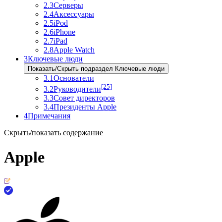
2.3
Серверы
2.4
Аксессуары
2.5
iPod
2.6
iPhone
2.7
iPad
2.8
Apple Watch
3
Ключевые люди
Показать/Скрыть подраздел Ключевые люди
3.1
Основатели
[25]
3.2
Руководители
3.3
Совет директоров
3.4
Президенты Apple
4
Примечания
Скрыть/показать содержание
Apple