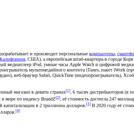
 разрабатывает и производит персональные
компьютеры
,
смартф
Калифорния
, США), а европейская штаб-квартира-в городе
Корк
ный медиаплеер
iPod
, умные часы
Apple Watch
и цифровой медиа
проигрыватель мультимедийного контента
iTunes
, пакет
iWork
(пр
удио), веб-браузер
Safari
,
QuickTime
(видеопроигрыватель),
Xcod
[1]
енный магазин в девяти странах
, 6 тысяч дистрибьюторов (в 
[2]
й в мире по индексу BrandZ
, её стоимость достигла 247 миллиар
[3]
й капитализации в 2 триллиона долларов.
В 2020 году её стои
[4]
олларов.