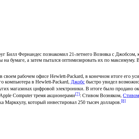
руг
Билл Фернандес
познакомил 21-летнего Возняка с Джобсом, к
мы на бумаге, а затем пытался оптимизировать их по максимуму. 
 в своем рабочем офисе
Hewlett-Packard
, в конечном итоге его у
о компьютера в Hewlett-Packard,
Джобс
быстро увидел возможнос
гих магазинах цифровой электроники. В итоге было продано ок
[7]
 Apple Computer тремя акционерами
:
Стивом Возняком
,
Стивом
[8]
а Марккулу
, который инвестировал 250 тысяч долларов.