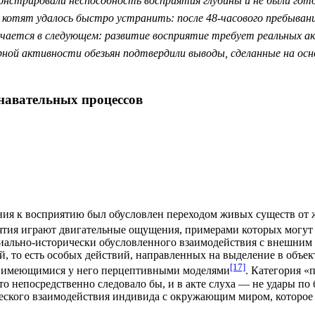
монстрировали неспособность восприятия глубины и не были го
отят удалось быстро устранить: после 48-часового пребывани
ючается в следующем: развитие восприятие требует реальных 
рной активности обезьян подтвердили выводы, сделанные на ос
знавательных процессов
щения к восприятию был обусловлен переходом живых существ от
ятия играют двигательные ощущения, примерами которых могут
оциально-исторически обусловленного взаимодействия с внешним
то есть особых действий, направленных на выделение в объекте
[17]
же имеющимися у него перцептивными моделями
. Категория «
это непосредственно следовало бы, и в акте слуха — не удары п
ческого взаимодействия индивида с окружающим миром, которое