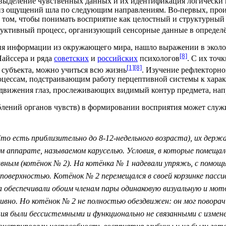
выделение чувственных данных и их идентификация логически 
 из ощущений шла по следующим направлениям. Во-первых, прои
том, чтобы понимать восприятие как целостный и структурный 
труктивный процесс, организующий сенсорные данные в определ
ния информации из окружающего мира, нашло выражении в эколо
[8]
Найссера
и ряда
советских
и
российских
психологов
. С их точ
[1]
[8]
 субъекта, можно учиться всю жизнь
. Изучение рефлекторно
роцессам, подстраивающим работу перцептивной системы к хара
движения глаз, прослеживающих видимый контур предмета, на
блений органов чувств) в формировании восприятия может служ
(то есть приблизительно до 8-12-недельного возраста), их держ
м аппарате, называемом каруселью. Условия, в которые помещал
ным (котёнок № 2). На котёнка № 1 надевали упряжь, с помощью 
 поверхностью. Котёнок № 2 перемещался в своей корзинке пасси
а обеспечивали обоим членам пары одинаковую визуальную и мо
ивно. Но котёнок № 2 не полностью обездвижен: он мог поворачи
я были бессистемными и функционально не связанными с измен