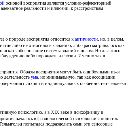
ой
основой восприятия является условно-рефлекторный
 адекватное реальности и
иллюзии
, к расстройствам
ез о природе восприятия относится к
античности
, но, в целом,
иятие либо не относилось к знанию, либо рассматривалось как
 искать обоснование системы знаний в целом. Но для этого
 заблуждению либо порождать иллюзии. Именно так в
сприятия. Образы восприятия могут быть ошибочными из-за
ую деятельность
ума
, но минимальную, так как ассоциации,
 содержания психики и индивидуальных особенностей человека
иативную психологию, а в
XIX веке
в
психофизику
и
приятия началось в физиологической психологии с попыток
Гельмгольц
попытался подразделить сами эти сенсорные