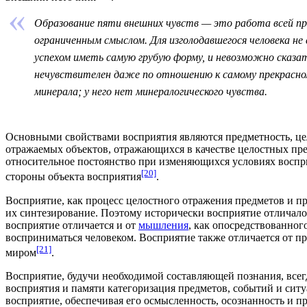
Образование пяти внешних чувств — это работа всей пр
ограниченным смыслом. Для изголодавшегося человека н
успехом иметь самую грубую форму, и невозможно сказ
нечувствителен даже по отношению к самому прекрасном
минерала; у него нет минералогического чувства.
Основными свойствами восприятия являются предметность, цел
отражаемых объектов, отражающихся в качестве целостных пре
относительное постоянство при изменяющихся условиях воспри
[20]
стороны объекта восприятия
.
Восприятие, как процесс целостного отражения предметов и п
их синтезирование. Поэтому исторически восприятие отличало
восприятие отличается и от
мышления
, как опосредствованног
восприниматься человеком. Восприятие также отличается от п
[21]
миром
.
Восприятие, будучи необходимой составляющей познания, всег
восприятия и памяти категоризация предметов, событий и ситу
восприятие, обеспечивая его осмысленность, осознанность и 