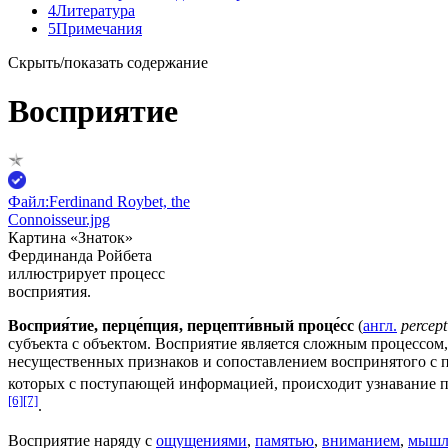
4
Литература
5
Примечания
Скрыть/показать содержание
Восприятие
Файл:Ferdinand Roybet, the
Connoisseur.jpg
Картина «Знаток»
Фердинанда Ройбета
иллюстрирует процесс
восприятия.
Восприя́тие, перце́пция, перцепти́вный проце́сс
(
англ.
percept
субъекта с объектом. Восприятие является сложным процессо
несущественных признаков и сопоставлением воспринятого с п
которых с поступающей информацией, происходит узнавание пр
[6]
[7]
.
Восприятие наряду с
ощущениями
,
памятью
,
вниманием
,
мышл