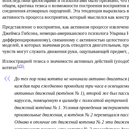
Впоследствии философами и психологами было признано, что 
общем, критика тезиса о возможности построения восприятия
соединения атомарных ощущений. Эта тенденция выразилась в 
активность процесса восприятия, который мыслился как конс
Представление о восприятии, как активном процессе извлече
Джеймса Гибсона
, немецко-американского психолога
Ульрика 
дифференцированному), связанному с активностью целостного
моделей, в которых значимая роль отводится двигательным, п
чувств
могут служить движения руки, ощупывающей предмет, 
Иллюстрацией тезиса о значимости активных действий (уподо
[15]
котятах
:
До тех пор пока котята не начинали активно двигаться 
каждая пара ежедневно проводила три часа в освещаемо
активных движений (котёнок № 1), второй же был пассив
карусель, помещенную в цилиндр с полосатой внутренней
движений котёнка № 1. Условия проведения эксперимент
произвольные движения, а котёнок № 2 перемещался пасс
Однако в отличие от движений котенка № 2 эти движени