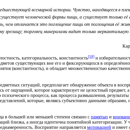
едшествующей всемирной истории. Чувство, находящееся в плен
е существует человеческой формы пищи, а существует только её
ать, чем отличается это поглощение пищи от поглощения её ж
у зрелищу; торговец минералами видит только меркантильную с
Кар
[19]
остность, категориальность, константность
и избирательнос
дметов существующих вне его и фиксирующихся в определённой 
ятия (константность), и обладает множественностью качественн
редметных ситуаций, предполагает обнаружение объекта в воспр
сь от
ощущений
, которое характеризует не целостный предмет, 
о психического процесса, как процесса размышления, результаты 
редставлений, которые, являясь субъективно данными образами,
да в большей или меньшей степени связано с
памятью
и
вниман
аций близка, а иногда идентична
понятийной
категоризации. У 
преднамеренность. Восприятие направляется
мотивацией
и имеет