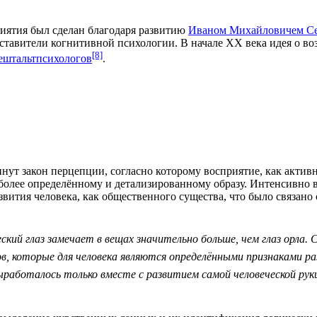
иятия был сделан благодаря развитию
Иваном Михайловичем С
ставители
когнитивной психологии
. В начале XX века идея о 
[8]
ештальтпсихологов
.
ут закон перцепции, согласно которому восприятие, как актив
ё более определённому и детализированному образу. Интенсивно
звития человека, как общественного существа, что было связано
еский глаз замечает в вещах значительно больше, чем глаз орла
хов, которые для человека являются определёнными признаками р
ыработалось только вместе с развитием самой человеческой руки