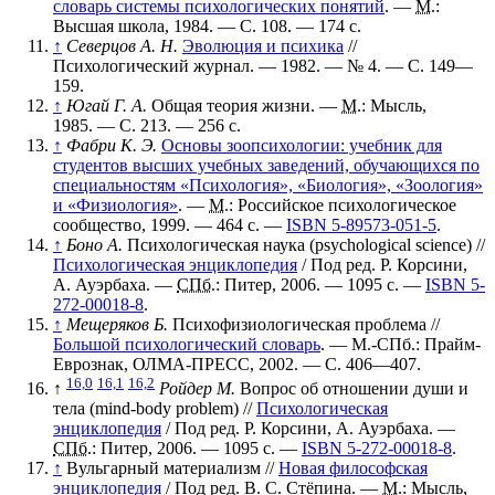
словарь системы психологических понятий
. —
М.
:
Высшая школа, 1984. — С. 108. — 174 с.
↑
Северцов А. Н.
Эволюция и психика
//
Психологический журнал. — 1982. —
№ 4
. —
С. 149—
159
.
↑
Югай Г. А.
Общая теория жизни. —
М.
: Мысль,
1985. — С. 213. — 256 с.
↑
Фабри К. Э.
Основы зоопсихологии: учебник для
студентов высших учебных заведений, обучающихся по
специальностям «Психология», «Биология», «Зоология»
и «Физиология»
. —
М.
: Российское психологическое
сообщество, 1999. — 464 с. —
ISBN 5-89573-051-5
.
↑
Боно А.
Психологическая наука (psychological science)
//
Психологическая энциклопедия
/ Под ред. Р. Корсини,
А. Ауэрбаха. —
СПб.
: Питер, 2006. — 1095 с. —
ISBN 5-
272-00018-8
.
↑
Мещеряков Б.
Психофизиологическая проблема
//
Большой психологический словарь
. — М.-СПб.: Прайм-
Еврознак, ОЛМА-ПРЕСС, 2002. — С. 406—407.
16,0
16,1
16,2
↑
Ройдер М.
Вопрос об отношении души и
тела (mind-body problem)
//
Психологическая
энциклопедия
/ Под ред. Р. Корсини, А. Ауэрбаха. —
СПб.
: Питер, 2006. — 1095 с. —
ISBN 5-272-00018-8
.
↑
Вульгарный материализм
//
Новая философская
энциклопедия
/ Под ред. В. С. Стёпина. —
М.
: Мысль,