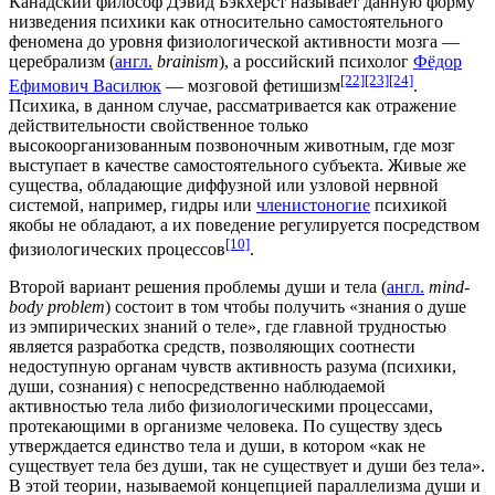
Канадский философ
Дэвид Бэкхёрст
называет данную форму
низведения психики как относительно самостоятельного
феномена до уровня физиологической активности мозга —
церебрализм (
англ.
brainism
), а российский психолог
Фёдор
[22]
[23]
[24]
Ефимович Василюк
— мозговой фетишизм
.
Психика, в данном случае, рассматривается как отражение
действительности свойственное только
высокоорганизованным позвоночным животным, где мозг
выступает в качестве самостоятельного субъекта. Живые же
существа, обладающие диффузной или узловой нервной
системой, например,
гидры
или
членистоногие
психикой
якобы не обладают, а их поведение регулируется посредством
[10]
физиологических процессов
.
Второй вариант решения проблемы души и тела (
англ.
mind-
body problem
) состоит в том чтобы получить «знания о душе
из эмпирических знаний о теле», где главной трудностью
является разработка средств, позволяющих соотнести
недоступную органам чувств активность разума (психики,
души, сознания) с непосредственно наблюдаемой
активностью тела либо физиологическими процессами,
протекающими в организме человека. По существу здесь
утверждается единство тела и души, в котором «как не
существует тела без души, так не существует и души без тела».
В этой теории, называемой концепцией параллелизма души и