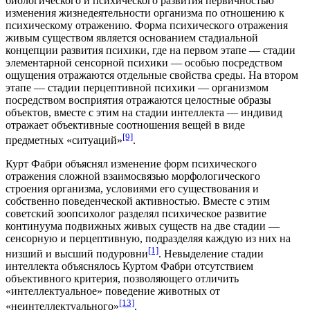
биологического и психического развития первичностью
изменения жизнедеятельности организма по отношению к
психическому отражению. Форма психического отражения
живым существом является основанием стадиальной
концепции развития психики, где на первом этапе — стадии
элементарной сенсорной психики — особью посредством
ощущения отражаются отдельные свойства среды. На втором
этапе — стадии перцептивной психики — организмом
посредством восприятия отражаются целостные образы
объектов, вместе с этим на стадии интеллекта — индивид
отражает объективные соотношения вещей в виде
[9]
предметных «ситуаций»
.
Курт Фабри объяснял изменение форм психического
отражения сложной взаимосвязью морфологического
строения организма, условиями его существования и
собственно поведенческой активностью. Вместе с этим
советский зоопсихолог разделял психическое развитие
континуума подвижных живых существ на две стадии —
сенсорную и перцептивную, подразделяя каждую из них на
[1]
низший и высший подуровни
. Невыделение стадии
интеллекта объяснялось Куртом Фабри отсутствием
объективного критерия, позволяющего отличить
«интеллектуальное» поведение животных от
[13]
«неинтеллектуального»
.