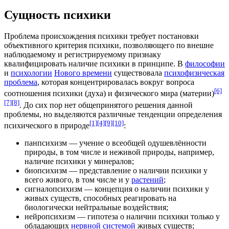
Сущность психики
Проблема происхождения психики требует постановки
объективного критерия психики, позволяющего по внешне
наблюдаемому и регистрируемому признаку
квалифицировать наличие психики в принципе. В
философии
и
психологии
Нового времени
существовала
психофизическая
проблема
, которая концентрировалась вокруг вопроса
[6]
соотношения психики (духа) и физического мира (материи)
[7]
[8]
. До сих пор нет общепринятого решения данной
проблемы, но выделяются различные тенденции определения
[1]
[4]
[9]
[10]
психического в
природе
:
панпсихизм — учение о всеобщей одушевлённости
природы, в том числе и неживой природы, например,
наличие психики у
минералов
;
биопсихизм — представление о наличии психики у
всего живого, в том числе и у
растений
;
сигналопсихизм — концепция о наличии психики у
живых существ, способных реагировать на
биологически нейтральные воздействия;
нейропсихизм — гипотеза о наличии психики только у
обладающих
нервной системой
живых существ;