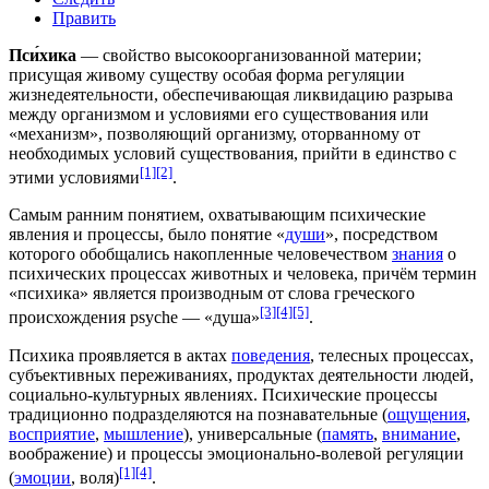
Править
Пси́хика
— свойство высокоорганизованной
материи
;
присущая живому существу особая форма регуляции
жизнедеятельности, обеспечивающая ликвидацию разрыва
между
организмом
и условиями его существования или
«механизм», позволяющий организму, оторванному от
необходимых условий существования, прийти в единство с
[1]
[2]
этими условиями
.
Самым ранним понятием, охватывающим психические
явления и процессы, было понятие «
души
», посредством
которого обобщались накопленные человечеством
знания
о
психических процессах животных и
человека
, причём термин
«психика» является производным от слова греческого
[3]
[4]
[5]
происхождения psyche — «душа»
.
Психика проявляется в актах
поведения
, телесных процессах,
субъективных переживаниях, продуктах
деятельности
людей,
социально-культурных явлениях. Психические процессы
традиционно подразделяются на познавательные (
ощущения
,
восприятие
,
мышление
), универсальные (
память
,
внимание
,
воображение
) и процессы эмоционально-волевой регуляции
[1]
[4]
(
эмоции
,
воля
)
.