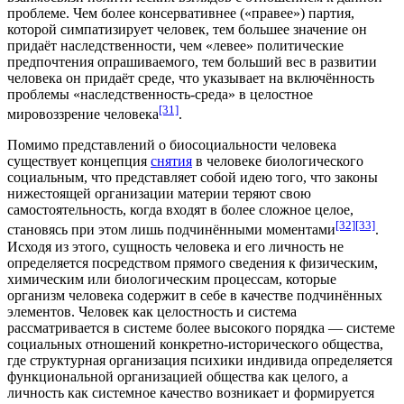
проблеме. Чем более консервативнее («правее») партия,
которой симпатизирует человек, тем большее значение он
придаёт наследственности, чем «левее» политические
предпочтения опрашиваемого, тем больший вес в развитии
человека он придаёт среде, что указывает на включённость
проблемы «наследственность-среда» в целостное
[31]
мировоззрение человека
.
Помимо представлений о биосоциальности человека
существует концепция
снятия
в человеке биологического
социальным, что представляет собой идею того, что законы
нижестоящей организации материи теряют свою
самостоятельность, когда входят в более сложное целое,
[32]
[33]
становясь при этом лишь подчинёнными моментами
.
Исходя из этого, сущность человека и его личность не
определяется посредством прямого сведения к физическим,
химическим или биологическим процессам, которые
организм человека содержит в себе в качестве подчинённых
элементов. Человек как целостность и система
рассматривается в системе более высокого порядка — системе
социальных отношений конкретно-исторического общества,
где структурная организация психики индивида определяется
функциональной организацией общества как целого, а
личность как системное качество возникает и формируется