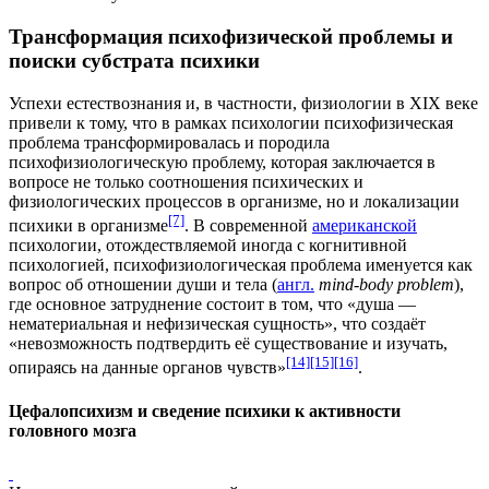
Трансформация психофизической проблемы и
поиски субстрата психики
Успехи естествознания и, в частности, физиологии в
XIX веке
привели к тому, что в рамках психологии психофизическая
проблема трансформировалась и породила
психофизиологическую проблему
, которая заключается в
вопросе не только соотношения психических и
физиологических процессов в организме, но и локализации
[7]
психики в организме
. В современной
американской
психологии, отождествляемой иногда с когнитивной
психологией, психофизиологическая проблема именуется как
вопрос об отношении души и тела (
англ.
mind-body problem
),
где основное затруднение состоит в том, что «душа —
нематериальная и нефизическая сущность», что создаёт
«невозможность подтвердить её существование и изучать,
[14]
[15]
[16]
опираясь на данные органов чувств»
.
Цефалопсихизм и сведение психики к активности
головного мозга