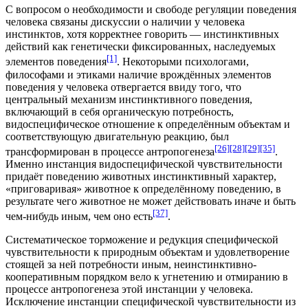
С вопросом о необходимости и свободе регуляции поведения
человека связаны дискуссии о наличии у человека
инстинктов, хотя корректнее говорить — инстинктивных
действий как генетически фиксированных, наследуемых
[1]
элементов поведения
. Некоторыми психологами,
философами и этиками наличие врождённых элементов
поведения у человека отвергается ввиду того, что
центральный механизм инстинктивного поведения,
включающий в себя органическую потребность,
видоспецифическое отношение к определённым объектам и
соответствующую двигательную реакцию, был
[26]
[28]
[29]
[35]
трансформирован в процессе антропогенеза
.
Именно инстанция видоспецифической чувствительности
придаёт поведению животных инстинктивный характер,
«приговаривая» животное к определённому поведению, в
результате чего животное не может действовать иначе и быть
[37]
чем-нибудь иным, чем оно есть
.
Систематическое торможение и
редукция
специфической
чувствительности к природным объектам и удовлетворение
стоящей за ней потребности иным, неинстинктивно-
кооперативным порядком вело к угнетению и отмиранию в
процессе антропогенеза этой инстанции у человека.
Исключение инстанции специфической чувствительности из