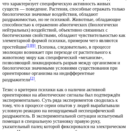
что характеризует специфическую активность живых
существ — поведение. Растения, способные отражать только
биологически значимые воздействия, обладают
раздражимостью, но не психикой. Животные, обладающие
способностью к отражению абиотических (биологически
нейтральных) воздействий, объективно связанных с
биотическими свойствами, обладают чувствительностью как
элементарной формой психики, примером чего являются
[1]
[9]
простейшие
. Психика, следовательно, в процессе
эволюции возникает при переходе от растительного к
животному миру как специфический «механизм»,
позволяющий ликвидировать разрыв между организмом и
биологически значимыми условиями существования при
ориентировке организма на индифферентные
[2]
раздражители
.
Тезис о критерии психики как о наличии активной
ориентировки на абиотические сигналы был подтверждён
экспериментально. Суть ряда экспериментов сводилась к
тому, что в процессе серии опытов у людей вырабатывали
условную реакцию
на неощущаемый неспецифический
раздражитель. В экспериментальной ситуации испытуемый
помещал в специальную установку правую руку,
указательный палец которой фиксировался на электрическом