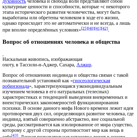
духовность
человека и свобода воли представляют собой
культурные ценности и способности, которые «с некоторого
этапа исторического развития человечества, могут быть
выработаны или обретены человеком в ходе его жизни,
однако происходит это не автоматически и не всегда, а лишь
[25]
[40]
[41]
[42]
при вполне определённых условиях»
.
Вопрос об отношениях человека и общества
Наскальная живопись, изображающая
охоту, в Тассили-н-Аджер, Сахара,
Алжир
.
Вопрос об отношениях индивида и общества связан с такой
познавательной установкой как «
гносеологическая
робинзонада
», характеризующаяся узкоиндивидуальным
изучением человека в его натуральных (телесных)
характеристиках и тенденцией выведения вневременных и
внеисторических закономерностей функционирования
психики. В основе данного мифа Нового времени лежит идея
противоречия двух сил, определяющих развитие человека, где
индивид, взятый совершенно абстрактно, вне социальной
среды, рассматривается как изолированное от мира существо,
которому с другой стороны противостоит мир как
вещь в
[43]
себе
. Данная познавательная установка лежит в основе