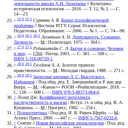
деятельности школы А.Н. Леонтьева
// Культурно-
историческая психология. — 2016. —
Т. 12
,
№ 2
. —
С.
14—23
.
25,0
25,1
↑
Сурмава А. В.
Конец психофизической
проблемы
// Вестник РГГУ. Серия: Психология.
Педагогика. Образование. — 2006. —
№ 1
. —
С. 74—98
.
26,0
26,1
26,2
↑
Леонтьев А. Н.
Деятельность. Сознание.
Личность
. —
М.
: Политиздат, 1975. — 304 с.
27,0
27,1
↑
Рубинштейн С. Л.
Бытие и сознание. Человек
и мир
. —
СПб.
: Питер, 2003. — С. 381. — 508 с. —
ISBN 5-318-00720-1
.
28,0
28,1
↑
Гусейнов А. А.
Золотое правило
нравственности. —
М.
: Молодая гвардия, 1988. — 271 с.
29,0
29,1
↑
Записные книжки Л. С. Выготского.
Избранное
/ Под общ. ред. Е. Завершнёвой и Р. ван дер
Веера. —
М.
: «Канон+» РООИ «Реабилитация», 2018. —
С. 128. — 608 с. —
ISBN 978-5-88373-064-0
.
↑
Лолер Дж.
Коэффициент интеллекта,
наследственность и расизм
/ Вступ. ст. и общ. ред. В. А.
Кувакина. —
М.
: Прогресс, 1982. — 254 с.
↑
Психогенетика
/ Под ред. И. В. Равич-Щербо. —
М.
:
Аспект Пресс, 2000. — 447 с. —
ISBN 5-7567-0232-6
.
↑
Снятие
//
Новая философская энциклопедия
/ Под. ред.