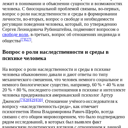
лежит в понимании и объяснении сущности и возможностях
человека. С биосоциальной проблемой связаны, во-первых,
вопрос о роли наследственности и среды в формировании
личности, во-вторых, вопрос о свободе и необходимости
регуляции поведения человека, который, по утверждению
Сергея Леонидовича Рубинштейна
, подменяют вопросом о
свободе воли
, в-третьих, вопрос об отношениях индивида и
[7]
[27]
общества
.
Вопрос о роли наследственности и среды в
психике человека
На вопрос о роли наследственности и среды в психике
человека обыкновенно давали и дают ответы по типу
механического смешения, что человек немного социальное и
немного биологическое существо, например, 60 % + 40 % или
20 % + 80 %, последнего соотношения в психике и интеллекте
человека придерживался американский психолог
Артур
[7]
[28]
[29]
[30]
Дженсен
. Отношение учёного-исследователя к
вопросу «наследственность-среда», как отмечает
психогенетик
Инна Владимировна Равич-Щербо
, всегда
связано с его общим мировоззрением, что было подтверждено
рядом исследований, в которых был выявлен факт
взаимосвязи политических взглядов с отношением к данной