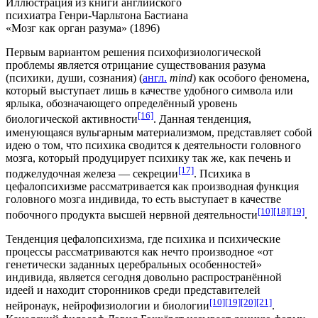
Иллюстрация из книги английского
психиатра Генри-Чарльтона Бастиана
«Мозг как орган разума» (1896)
Первым вариантом решения психофизиологической
проблемы является отрицание существования разума
(психики, души, сознания) (
англ.
mind
) как особого феномена,
который выступает лишь в качестве удобного символа или
ярлыка, обозначающего определённый уровень
[16]
биологической активности
. Данная тенденция,
именующаяся
вульгарным материализмом
, представляет собой
идею о том, что психика сводится к деятельности головного
мозга, который продуцирует психику так же, как печень и
[17]
поджелудочная железа — секреции
. Психика в
цефалопсихизме рассматривается как производная функция
головного мозга индивида, то есть выступает в качестве
[10]
[18]
[19]
побочного продукта высшей нервной деятельности
.
Тенденция цефалопсихизма, где психика и психические
процессы рассматриваются как нечто производное «от
генетически заданных церебральных особенностей»
индивида, является сегодня довольно распространённой
идеей и находит сторонников среди представителей
[10]
[19]
[20]
[21]
нейронаук
,
нейрофизиологии
и биологии
.