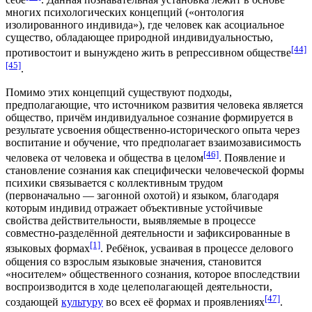
многих психологических концепций («онтология
изолированного индивида»), где человек как асоциальное
существо, обладающее природной индивидуальностью,
[44]
противостоит и вынуждено жить в репрессивном обществе
[45]
.
Помимо этих концепций существуют подходы,
предполагающие, что источником развития человека является
общество, причём индивидуальное сознание формируется в
результате усвоения общественно-исторического опыта через
воспитание и обучение, что предполагает взаимозависимость
[46]
человека от человека и общества в целом
. Появление и
становление сознания как специфически человеческой формы
психики связывается с коллективным трудом
(первоначально — загонной охотой) и языком, благодаря
которым индивид отражает объективные устойчивые
свойства действительности, выявляемые в процессе
совместно-разделённой деятельности и зафиксированные в
[1]
языковых формах
. Ребёнок, усваивая в процессе делового
общения со взрослым языковые значения, становится
«носителем» общественного сознания, которое впоследствии
воспроизводится в ходе целеполагающей деятельности,
[47]
создающей
культуру
во всех её формах и проявлениях
.