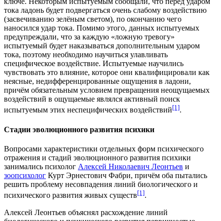
ключе. Некоторым испытуемым сообщали, что перед ударом
тока ладонь будет подвергаться очень слабому воздействию
(засвечиванию зелёным светом), по окончанию чего
наносился удар тока. Помимо этого, данных испытуемых
предупреждали, что за каждую «ложную тревогу»
испытуемый будет наказываться дополнительным ударом
тока, поэтому необходимо научиться улавливать
специфическое воздействие. Испытуемые научились
чувствовать это влияние, которое они квалифицировали как
неясные, недифференцированные ощущения в ладони,
причём обязательным условием превращения неощущаемых
воздействий в ощущаемые являлся активный поиск
[1]
испытуемым этих неспецифических воздействий
.
Стадии эволюционного развития психики
Вопросами характеристики отдельных форм психического
отражения и стадий эволюционного развития психики
занимались психолог
Алексей Николаевич Леонтьев
и
зоопсихолог
Курт Эрнестович Фабри
, причём оба пытались
решить проблему несовпадения линий биологического и
[1]
психического развития живых существ
.
Алексей Леонтьев объяснял расхождение линий