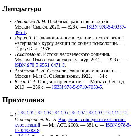
Литература
Леонтьев А. Н.
Проблемы развития психики. —
Москва: Смысл, 2020. — 526 с. —
ISBN 978-5-89357-
396-1
.
Лурия А. Р.
Эволюционное введение в психологию:
материалы к курсу лекций по общей психологии. —
Тарту: Б. и., 1976.
Томаселло М.
Истоки человеческого общения. —
Москва: Языки славянских культур, 2011. — 328 с. —
ISBN 978-5-9551-0471-3
.
Академик А. Н. Северцов.
Эволюция и психика. —
Москва: М. и С. Сабашниковы, 1922. — 54 с.
Югай Г. А.
Общая теория жизни. — Москва: Ленанд,
2019. — 256 с. —
ISBN 978-5-9710-7053-5
.
Примечания
1,00
1,01
1,02
1,03
1,04
1,05
1,06
1,07
1,08
1,09
1,10
1,11
1,12
↑
Гиппенрейтер Ю. Б.
Введение в общую психологию:
курс лекций
. —
М.
: АСТ, 2008. — 351 с. —
ISBN 978-5-
17-049383-8
.
2,0
2,1