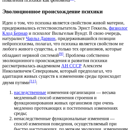
появления психики как феномена
.
Эволюционное происхождение психики
Идеи о том, что психика является свойством живой материи,
придерживались естествоиспытатель
Эрнст Геккель
,
физиолог
Клод Бернар
и психолог
Вильгельм Вундт
. В свою очередь,
натуралист
Чарльз Дарвин
, придерживавшийся позиции
нейропсихизма, полагал, что психика является свойством не
любого живого существа, а только тех организмов, которые
[9]
обладают нервной системой
. Проблема собственно
эволюционного происхождения и развития психики
рассматривалась академиком
АН СССР
Алексеем
Николаевичем Северцовым
, который предполагал, что
адаптация
живых существ к изменениям среды происходит
[11]
двумя путями
:
наследственные
изменения организации — весьма
медленный способ изменения строения и
функционирования живых организмов при очень
медленно протекающих и постепенных изменениях
среды;
ненаследственные функциональные изменения —
способ изменения поведения, осуществляемый при
быстро наступающих, по меркам эволюции, изменениям