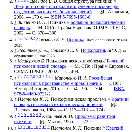
↑
Давыдов В. В.
Общая структура психики
//
Лекции по общей психологии: учебное пособие для
студентов высших учебных заведений
. —
М.
: Академия,
2008. — 170 с. —
ISBN 5-7695-1603-8
.
↑
Зинченко В. П.
Психика
//
Большой психологический
словарь
. — М.-СПб.: Прайм-Еврознак, ОЛМА-ПРЕСС,
2002. — С. 378—380.
4,0
4,1
4,2
↑
Соколова Е. Е.
Психика
.
Дата обращения: 26 мая
2023.
↑
Леонтьев Д. А., Соколова Е. Е.
Психология
.
БРЭ
.
Дата
обращения: 11 мая 2023.
↑
Мещеряков Б.
Психофизическая проблема
//
Большой
психологический словарь
. — М.-СПб.: Прайм-Еврознак,
ОЛМА-ПРЕСС, 2002. — С. 409.
7,0
7,1
7,2
7,3
7,4
7,5
↑
Мироненко И. А.
Российская
психология в пространстве мировой науки
. —
СПб.
:
Нестор-История, 2015. — С. 54—96. — 304 с. —
ISBN
978-5-4469-0721-2
.
↑
Платонов К. К.
Психофизическая проблема
//
Краткий
словарь системы психологических понятий
. —
М.
:
Высшая школа, 1984. — С. 117—118. — 174 с.
9,0
9,1
9,2
9,3
↑
Леонтьев А. Н.
Проблемы развития
психики
. —
М.
: Мысль, 1965. — 572 с.
10,0
10,1
10,2
10,3
↑
Платонов К. К.
Психика
//
Краткий