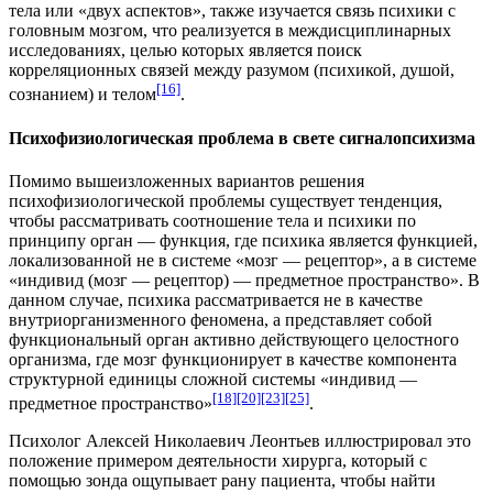
тела или «двух аспектов», также изучается связь психики с
головным мозгом, что реализуется в междисциплинарных
исследованиях, целью которых является поиск
корреляционных связей между разумом (психикой, душой,
[16]
сознанием) и телом
.
Психофизиологическая проблема в свете сигналопсихизма
Помимо вышеизложенных вариантов решения
психофизиологической проблемы существует тенденция,
чтобы рассматривать соотношение тела и психики по
принципу орган — функция, где психика является функцией,
локализованной не в системе «мозг — рецептор», а в системе
«индивид (мозг — рецептор) — предметное пространство». В
данном случае, психика рассматривается не в качестве
внутриорганизменного феномена, а представляет собой
функциональный орган активно действующего целостного
организма, где мозг функционирует в качестве компонента
структурной единицы сложной системы «индивид —
[18]
[20]
[23]
[25]
предметное пространство»
.
Психолог Алексей Николаевич Леонтьев иллюстрировал это
положение примером деятельности хирурга, который с
помощью зонда ощупывает рану пациента, чтобы найти