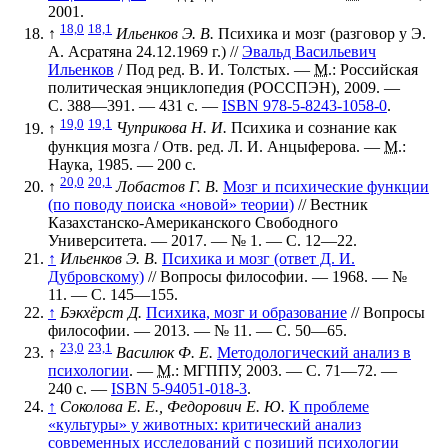
2001.
18,0
18,1
↑
Ильенков Э. В.
Психика и мозг (разговор у Э.
А. Асратяна 24.12.1969 г.)
//
Эвальд Васильевич
Ильенков
/ Под ред. В. И. Толстых. —
М.
: Российская
политическая энциклопедия (РОССПЭН), 2009. —
С. 388—391. — 431 с. —
ISBN 978-5-8243-1058-0
.
19,0
19,1
↑
Чуприкова Н. И.
Психика и сознание как
функция мозга / Отв. ред. Л. И. Анцыферова. —
М.
:
Наука, 1985. — 200 с.
20,0
20,1
↑
Лобастов Г. В.
Мозг и психические функции
(по поводу поиска «новой» теории)
// Вестник
Казахстанско-Американского Свободного
Университета. — 2017. —
№ 1
. —
С. 12—22
.
↑
Ильенков Э. В.
Психика и мозг (ответ Д. И.
Дубровскому)
// Вопросы философии. — 1968. —
№
11
. —
С. 145—155
.
↑
Бэкхёрст Д.
Психика, мозг и образование
// Вопросы
философии. — 2013. —
№ 11
. —
С. 50—65
.
23,0
23,1
↑
Василюк Ф. Е.
Методологический анализ в
психологии
. —
М.
: МГППУ, 2003. — С. 71—72. —
240 с. —
ISBN 5-94051-018-3
.
↑
Соколова Е. Е., Федорович Е. Ю.
К проблеме
«культуры» у животных: критический анализ
современных исследований с позиций психологии