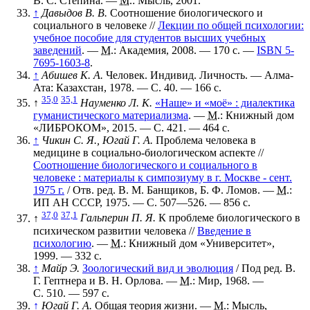
В. С. Стёпина. —
М.
: Мысль, 2001.
↑
Давыдов В. В.
Соотношение биологического и
социального в человеке
//
Лекции по общей психологии:
учебное пособие для студентов высших учебных
заведений
. —
М.
: Академия, 2008. — 170 с. —
ISBN 5-
7695-1603-8
.
↑
Абишев К. А.
Человек. Индивид. Личность. — Алма-
Ата: Казахстан, 1978. — С. 40. — 166 с.
35,0
35,1
↑
Науменко Л. К.
«Наше» и «моё» : диалектика
гуманистического материализма
. —
М.
: Книжный дом
«ЛИБРОКОМ», 2015. — С. 421. — 464 с.
↑
Чикин С. Я., Югай Г. А.
Проблема человека в
медицине в социально-биологическом аспекте
//
Соотношение биологического и социального в
человеке : материалы к симпозиуму в г. Москве - сент.
1975 г.
/ Отв. ред. В. М. Банщиков, Б. Ф. Ломов. —
М.
:
ИП АН СССР, 1975. — С. 507—526. — 856 с.
37,0
37,1
↑
Гальперин П. Я.
К проблеме биологического в
психическом развитии человека
//
Введение в
психологию
. —
М.
: Книжный дом «Университет»,
1999. — 332 с.
↑
Майр Э.
Зоологический вид и эволюция
/ Под ред. В.
Г. Гептнера и В. Н. Орлова. —
М.
: Мир, 1968. —
С. 510. — 597 с.
↑
Югай Г. А.
Общая теория жизни. —
М.
: Мысль,