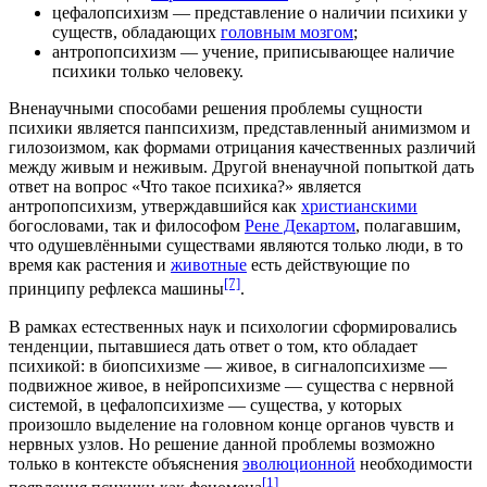
цефалопсихизм — представление о наличии психики у
существ, обладающих
головным мозгом
;
антропопсихизм — учение, приписывающее наличие
психики только человеку.
Вненаучными способами решения проблемы сущности
психики является панпсихизм, представленный
анимизмом
и
гилозоизмом
, как формами отрицания качественных различий
между живым и неживым. Другой вненаучной попыткой дать
ответ на вопрос «Что такое психика?» является
антропопсихизм, утверждавшийся как
христианскими
богословами, так и философом
Рене Декартом
, полагавшим,
что одушевлёнными существами являются только люди, в то
время как растения и
животные
есть действующие по
[7]
принципу
рефлекса
машины
.
В рамках естественных наук и психологии сформировались
тенденции, пытавшиеся дать ответ о том, кто обладает
психикой: в биопсихизме — живое, в сигналопсихизме —
подвижное живое, в нейропсихизме — существа с нервной
системой, в цефалопсихизме — существа, у которых
произошло выделение на головном конце
органов чувств
и
нервных узлов. Но решение данной проблемы возможно
только в контексте объяснения
эволюционной
необходимости
[1]