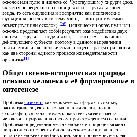
осколок или пулю и извлечь её. Чувствующим у хирурга здесь
является не рецептор на границе «зонд — рука», а конец
зонда, то есть ощущения и восприятие как психические
функции вынесены в систему «зонд — воспринимаемый
[26]
объект (пуля или осколок)»
. Психический образ пули или
осколка представляет собой результат взаимодействия двух
систем — «рука — зонд» и «зонд — объект» — активно
действующего субъекта, поэтому в данном направлении
психические и физиологические процессы рассматриваются
как две стороны единого процесса жизнедеятельности
[1]
организма
.
Общественно-историческая природа
психики человека и её формирование в
онтогенезе
Проблема
сознания
как человеческой формы психики,
рассматривающаяся не только в психологии, но и в
философии, связана с необходимостью указания места
человека в природе и вопросом происхождением сознания.
Проблема определения места человека в природе связана с
вопросом соотношения биологического и социального в
психике человека или
биосоциальной проблемой
, которая