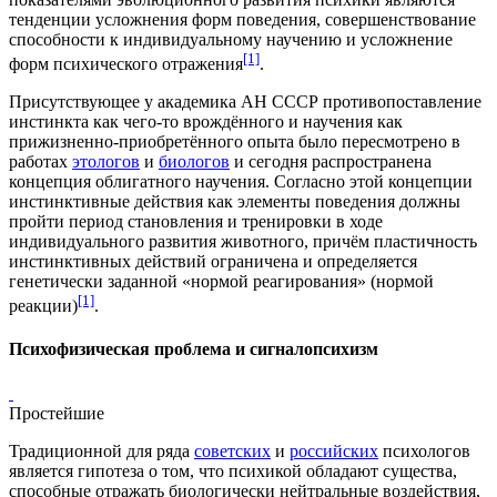
тенденции усложнения форм поведения, совершенствование
способности к индивидуальному научению и усложнение
[1]
форм психического отражения
.
Присутствующее у академика АН СССР противопоставление
инстинкта как чего-то врождённого и научения как
прижизненно-приобретённого опыта было пересмотрено в
работах
этологов
и
биологов
и сегодня распространена
концепция облигатного научения. Согласно этой концепции
инстинктивные действия как элементы поведения должны
пройти период становления и тренировки в ходе
индивидуального развития животного, причём пластичность
инстинктивных действий ограничена и определяется
генетически заданной «нормой реагирования» (
нормой
[1]
реакции
)
.
Психофизическая проблема и сигналопсихизм
Простейшие
Традиционной для ряда
советских
и
российских
психологов
является гипотеза о том, что психикой обладают существа,
способные отражать биологически нейтральные воздействия,