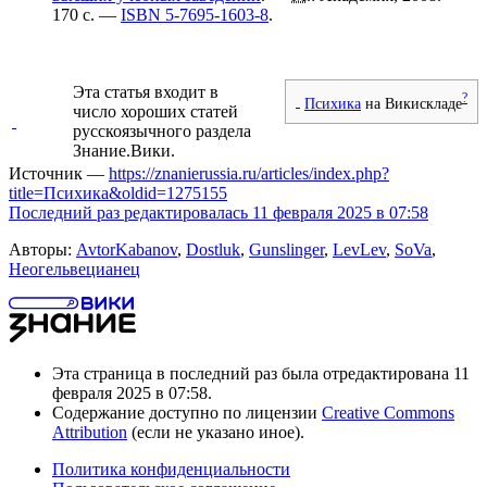
170 с. —
ISBN 5-7695-1603-8
.
Эта статья входит в
?
Психика
на Викискладе
число
хороших статей
русскоязычного раздела
Знание.Вики.
Источник —
https://znanierussia.ru/articles/index.php?
title=Психика&oldid=1275155
Последний раз редактировалась 11 февраля 2025 в 07:58
Авторы:
AvtorKabanov
,
Dostluk
,
Gunslinger
,
LevLev
,
SoVa
,
Неогельвецианец
Эта страница в последний раз была отредактирована 11
февраля 2025 в 07:58.
Содержание доступно по лицензии
Creative Commons
Attribution
(если не указано иное).
Политика конфиденциальности