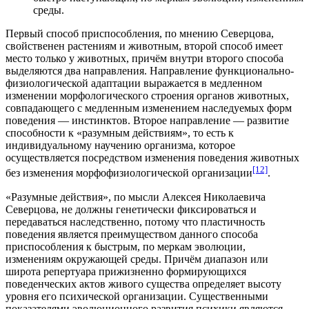
среды.
Первый способ приспособления, по мнению Северцова,
свойственен растениям и животным, второй способ имеет
место только у животных, причём внутри второго способа
выделяются два направления. Направление функционально-
физиологической адаптации выражается в медленном
изменении морфологического строения органов животных,
совпадающего с медленным изменением наследуемых форм
поведения —
инстинктов
. Второе направление — развитие
способности к «разумным действиям», то есть к
индивидуальному научению организма, которое
осуществляется посредством изменения поведения животных
[12]
без изменения морфофизиологической организации
.
«Разумные действия», по мысли Алексея Николаевича
Северцова, не должны генетически фиксироваться и
передаваться наследственно, потому что пластичность
поведения является преимуществом данного способа
приспособления к быстрым, по меркам эволюции,
изменениям окружающей среды. Причём диапазон или
широта репертуара прижизненно формирующихся
поведенческих актов живого существа определяет высоту
уровня его психической организации. Существенными
показателями эволюционного развития психики являются