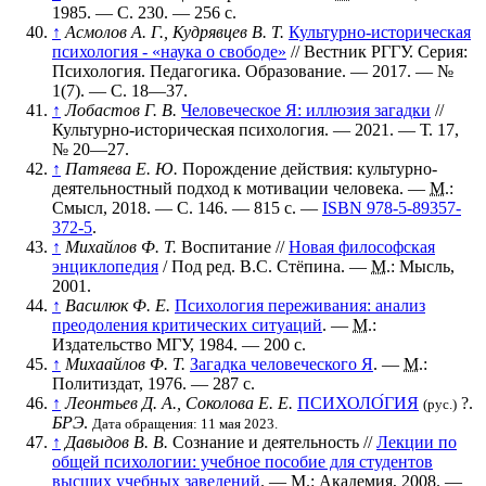
1985. — С. 230. — 256 с.
↑
Асмолов А. Г., Кудрявцев В. Т.
Культурно-историческая
психология - «наука о свободе»
// Вестник РГГУ. Серия:
Психология. Педагогика. Образование. — 2017. —
№
1(7)
. —
С. 18—37
.
↑
Лобастов Г. В.
Человеческое Я: иллюзия загадки
//
Культурно-историческая психология. — 2021. —
Т. 17
,
№ 20—27
.
↑
Патяева Е. Ю.
Порождение действия: культурно-
деятельностный подход к мотивации человека. —
М.
:
Смысл, 2018. — С. 146. — 815 с. —
ISBN 978-5-89357-
372-5
.
↑
Михайлов Ф. Т.
Воспитание
//
Новая философская
энциклопедия
/ Под ред. В.С. Стёпина. —
М.
: Мысль,
2001.
↑
Василюк Ф. Е.
Психология переживания: анализ
преодоления критических ситуаций
. —
М.
:
Издательство МГУ, 1984. — 200 с.
↑
Михаайлов Ф. Т.
Загадка человеческого Я
. —
М.
:
Политиздат, 1976. — 287 с.
↑
Леонтьев Д. А., Соколова Е. Е.
ПСИХОЛО́ГИЯ
?
.
(рус.)
БРЭ
.
Дата обращения: 11 мая 2023.
↑
Давыдов В. В.
Сознание и деятельность
//
Лекции по
общей психологии: учебное пособие для студентов
высших учебных заведений
. —
М.
: Академия, 2008. —