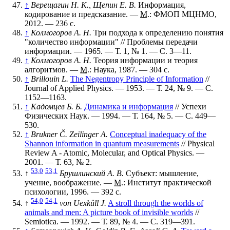
↑
Верещагин Н. К., Щепин Е. В.
Информация,
кодирование и предсказание. —
М.
: ФМОП МЦНМО,
2012. — 236 с.
↑
Колмогоров А. Н.
Три подхода к определению понятия
"количество информации" // Проблемы передачи
информации. — 1965. —
Т. 1
,
№ 1
. —
С. 3—11
.
↑
Колмогоров А. Н.
Теория информации и теория
алгоритмов. —
М.
: Наука, 1987. — 304 с.
↑
Brillouin L.
The Negentropy Principle of Information
//
Journal of Applied Physics. — 1953. —
Т. 24
,
№ 9
. —
С.
1152—1163
.
↑
Кадомцев Б. Б.
Динамика и информация
// Успехи
Физических Наук. — 1994. —
Т. 164
,
№ 5
. —
С. 449—
530
.
↑
Brukner Č. Zeilinger A.
Conceptual inadequacy of the
Shannon information in quantum measurements
// Physical
Review A - Atomic, Molecular, and Optical Physics. —
2001. —
Т. 63
,
№ 2
.
53,0
53,1
↑
Брушлинский А. В.
Субъект: мышление,
учение, воображение. —
М.
: Институт практической
психологии, 1996. — 392 с.
54,0
54,1
↑
von Uexküll J.
A stroll through the worlds of
animals and men: A picture book of invisible worlds
//
Semiotica. — 1992. —
Т. 89
,
№ 4
. —
С. 319—391
.