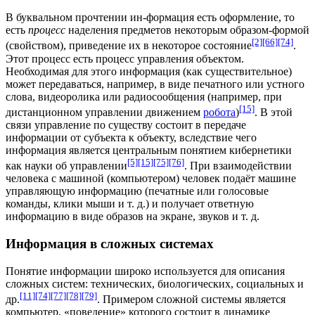
В буквальном прочтении ин-формация есть оформление, то
есть
процесс
наделения предметов некоторым образом-формой
[2]
[66]
[74]
(свойством), приведение их в некоторое состояние
.
Этот процесс есть процесс управления объектом.
Необходимая для этого информация (как существительное)
может передаваться, например, в виде печатного или устного
слова, видеоролика или радиосообщения (например, при
[15]
дистанционном управлении движением
робота
)
. В этой
связи управление по существу состоит в передаче
информации от субъекта к объекту, вследствие чего
информация является центральным понятием
кибернетики
[5]
[15]
[75]
[76]
как науки об управлении
. При взаимодействии
человека с машиной (компьютером) человек подаёт машине
управляющую информацию (печатные или голосовые
команды, клики мыши и т. д.) и получает ответную
информацию в виде образов на экране, звуков и т. д.
Информация в сложных системах
Понятие информации широко используется для описания
сложных систем: технических, биологических, социальных и
[11]
[74]
[77]
[78]
[79]
др.
. Примером сложной системы является
компьютер, «поведение» которого состоит в динамике