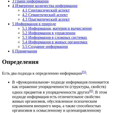
3
Грани информации
4
Измерение количества информации
4.1
Синтаксический аспект
4.2
Семантический аспект
4.3
Прагматический аспект
5
Информация в природе
5.1
Информация, материя и вычисление
5.2
Информация в управлении
5.3
Информация в сложных системах
5.4
Информация в живых организмах
5.5
Создание информации
6
Примечания
Определения
[5]
Есть два подхода к определению информации
:
В «функциональном» подходе информация понимается
как отражение упорядоченности (структуры, свойств)
[6]
одних предметов в упорядоченности других
. В этом
подходе информация есть отличительное свойство
живых организмов, обусловленное психическим
отражением внешнего мира, а также способностью
организмов к осмысленному и целенаправленному