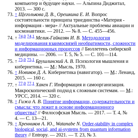
компьютер и будущее науки. — Альпина Диджитал,
2013. — 300 с.
↑
Щеголькова Д. В., Орешкина Е. И.
Вопрос
состоятельности принципа триединства «Материя -
информация - мера» // Актуальные проблемы авиации и
космонавтики. — 2012. —
№ 8
. —
С. 455—456
.
74,0
74,1
↑
Мелик-Гайказян И. В.
Методология
моделирования взаимосвязей необратимости, сложности
и информационных процессов
// Бюллетень сибирской
медицины. — 2006. —
Т. 5
,
№ 5
. —
С. 101—114
.
75,0
75,1
↑
Брушлинский А. В.
Психология мышления и
кибернетика. —
М.
: Мысль, 1970.
↑
Новиков Д. А.
Кибернетика (навигатор). —
М.
: Ленанд,
2015. — 160 с.
77,0
77,1
↑
Хакен Г.
Информация и самоорганизация.
Макроскопический подход к сложным системам. —
М.
:
УРСС, 2014. — 320 с.
↑
Гижа А. В.
Понятие информации, содержательности и
смысла: что лежит в основе информационного
общества?
// Философская Мысль. — 2017. —
Т. 4
,
№
4
. —
С. 13—21
.
↑
Хренников А. Ю., Watanabe N.
Order-stability in complex
biological, social, and ai-systems from quantum information
theory
// Entropy. — 2021. —
Т. 23
,
№ 3
.