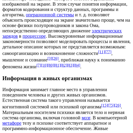
изображений на экране. В этом случае понятия информации,
форматов кодирования и структур данных, программы и
алгоритма,
операционной системы
и т. д. позволяют
объяснить происходящее на экране значительно проще, чем на
основе физики
полупроводников
и закона Ома,
непосредственно определяющих движение
электрических
зарядов
в
процессоре
. Высокоуровневые информационные
закономерности позволяют моделировать процессы и явления,
детальное описание которых не представляется возможным:
[11]
[77]
самоорганизацию и возникновение сложности
,
[3]
[26]
мышление и сознание
, приближая науку к пониманию
[7]
[10]
[80]
[81]
[82]
[83]
[84]
феномена жизни
.
Информация в живых организмах
Информация занимает главное место в управлении
поведением человека и других живых
организмов
.
Естественная система такого управления называется
[15]
[75]
[26]
когнитивной системой или психикой организма
.
Материальным носителем психики является тело и нервная
система организма, включая головной
мозг
. В компьютерной
метафоре
телу и психике соответствует аппаратное и
программно-информационное обеспечение. Живые