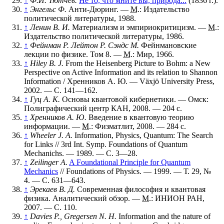
↑
Ф.И. Тютчев.
Не то, что мните вы, природа...
(1836 г.).
↑
Энгельс Ф.
Анти-Дюринг. —
М.
: Издательство
политической литературы, 1988.
↑
Ленин В. И.
Материализм и эмпириокритицизм. —
М.
:
Издательство политической литературы, 1986.
↑
Фейнман Р. Лейтон Р. Сэндс М.
Фейнмановские
лекции по физике. Том 8. —
М.
: Мир, 1966.
↑
Hiley B. J.
From the Heisenberg Picture to Bohm: a New
Perspective on Active Information and its relation to Shannon
Information / Хренников А. Ю. — Växjö University Press,
2002. — С. 141—162.
↑
Гуц А. К.
Основы квантовой кибернетики. — Омск:
Полиграфический центр КАН, 2008. — 204 с.
↑
Хренников А. Ю.
Введение в квантовую теорию
информации. —
М.
: Физматлит, 2008. — 284 с.
↑
Wheeler J. A.
Information, Physics, Quantum: The Search
for Links // 3rd Int. Symp. Foundations of Quantum
Mechanichs. — 1989. —
С. 3—28
.
↑
Zeilinger A.
A Foundational Principle for Quantum
Mechanics
// Foundations of Physics. — 1999. —
Т. 29
,
№
4
. —
С. 631—643
.
↑
Эрекаев В. Д.
Современная философия и квантовая
физика. Аналитический обзор. —
М.
: ИНИОН РАН,
2007. — С. 110.
↑
Davies P., Gregersen N. H.
Information and the nature of