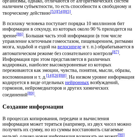
организмы, однако, отличаются от алгоритмических систем
наличием субъектности, то есть способности к свободному и
[53]
[54]
[85]
творческому действию
.
В психику человека поступает порядка 10 миллионов бит
информации в секунду, из которых около 90 % приходится на
[86]
зрение
. Большая часть этой информации (в том числе
управление клеточным
гомеостазом
,
пищеварением
,
ритмами
мозга
,
ходьбой
и ездой на
велосипеде
и т. п.) обрабатывается в
[87]
автоматическом режиме без сознательного контроля
.
Информация при этом представляется в различных
кодировках, наиболее высокоуровневые из которых
переживаются как эмоции, чувства, понятия, мысли, образы,
[14]
[26]
[88]
воспоминания и т. д.
. На низком уровне информация
кодируется в виде отдельных
нейронных
возбуждений,
гормонов
,
нейромедиаторов
и других
химических
[89]
соединений
.
Создание информации
В процессах копирования, передачи и вычисления
информация может теряться (например, из двух чисел можно
получить их сумму, но из суммы восстановить слагаемые
[90]
нельзя), однако новая информация возникать не может
.