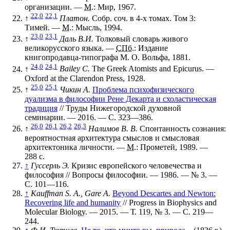
организации. —
М.
: Мир, 1967.
22,0
22,1
↑
Платон.
Собр. соч. в 4-х томах. Том 3:
Тимей. —
М.
: Мысль, 1994.
23,0
23,1
↑
Даль В.И.
Толковый словарь живого
великорусского языка. —
СПб.
: Издание
книгопродавца-типографа М. О. Вольфа, 1881.
24,0
24,1
↑
Bailey C.
The Greek Atomists and Epicurus. —
Oxford at the Сlarendon Press, 1928.
25,0
25,1
↑
Чикин А.
Проблема психофизического
дуализма в философии Рене Декарта и схоластическая
традиция
// Труды Нижегородской духовной
семинарии. — 2016. —
С. 323—386
.
26,0
26,1
26,2
26,3
↑
Налимов В. В.
Спонтанность сознания:
вероятностная архитектура смыслов и смысловая
архитектоника личности. —
М.
: Прометей, 1989. —
288 с.
↑
Гуссерль Э.
Кризис европейского человечества и
философия // Вопросы философии. — 1986. —
№ 3
. —
С. 101—116
.
↑
Kauffman S. A., Gare A.
Beyond Descartes and Newton:
Recovering life and humanity
// Progress in Biophysics and
Molecular Biology. — 2015. —
Т. 119
,
№ 3
. —
С. 219—
244
.