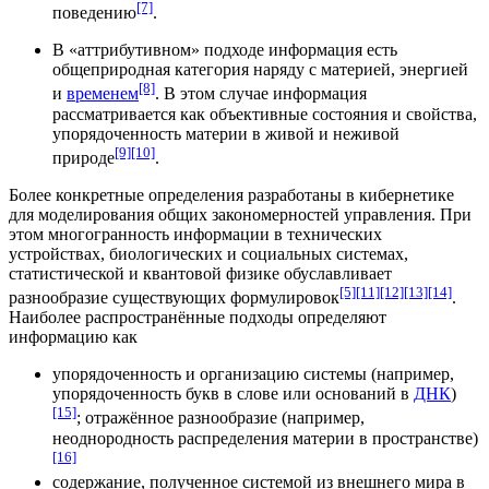
[7]
поведению
.
В «аттрибутивном» подходе информация есть
общеприродная категория наряду с материей,
энергией
[8]
и
временем
. В этом случае информация
рассматривается как объективные состояния и свойства,
упорядоченность материи в живой и неживой
[9]
[10]
природе
.
Более конкретные определения разработаны в
кибернетике
для моделирования общих закономерностей управления. При
этом многогранность информации в технических
устройствах, биологических и социальных системах,
статистической и квантовой физике обуславливает
[5]
[11]
[12]
[13]
[14]
разнообразие существующих формулировок
.
Наиболее распространённые подходы определяют
информацию как
упорядоченность и организацию системы (например,
упорядоченность букв в слове или оснований в
ДНК
)
[15]
; отражённое разнообразие (например,
неоднородность распределения материи в пространстве)
[16]
содержание, полученное системой из внешнего мира в