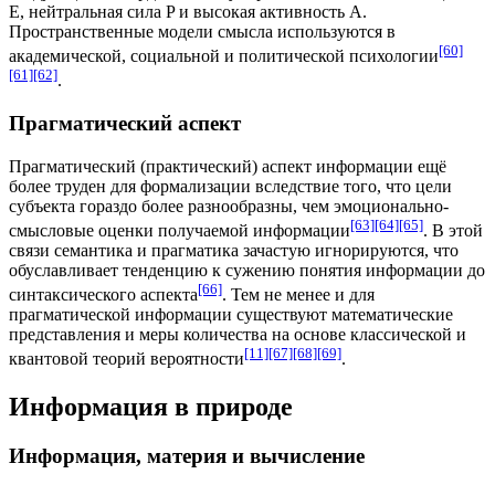
Е, нейтральная сила P и высокая активность A.
Пространственные модели смысла используются в
[60]
академической, социальной и политической психологии
[61]
[62]
.
Прагматический аспект
Прагматический (практический) аспект информации ещё
более труден для формализации вследствие того, что цели
субъекта гораздо более разнообразны, чем эмоционально-
[63]
[64]
[65]
смысловые оценки получаемой информации
. В этой
связи семантика и прагматика зачастую игнорируются, что
обуславливает тенденцию к сужению понятия информации до
[66]
синтаксического аспекта
. Тем не менее и для
прагматической информации существуют математические
представления и меры количества на основе классической и
[11]
[67]
[68]
[69]
квантовой теорий вероятности
.
Информация в природе
Информация, материя и вычисление