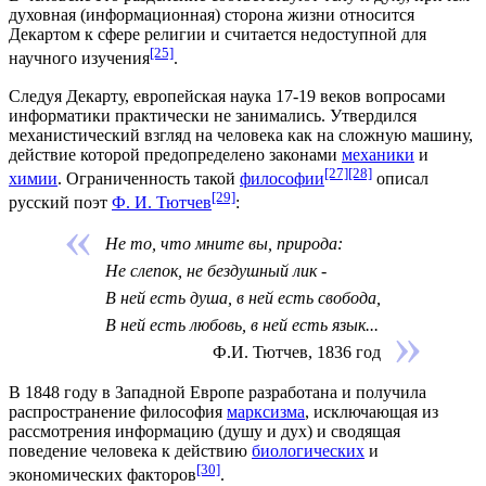
духовная (информационная) сторона жизни относится
Декартом к сфере религии и считается недоступной для
[25]
научного изучения
.
Следуя Декарту, европейская наука 17-19 веков вопросами
информатики практически не занимались. Утвердился
механистический взгляд на человека как на сложную машину,
действие которой предопределено законами
механики
и
[27]
[28]
химии
. Ограниченность такой
философии
описал
[29]
русский поэт
Ф. И. Тютчев
:
Не то, что мните вы, природа:
Не слепок, не бездушный лик -
В ней есть душа, в ней есть свобода,
В ней есть любовь, в ней есть язык...
Ф.И. Тютчев, 1836 год
В 1848 году в Западной
Европе
разработана и получила
распространение философия
марксизма
, исключающая из
рассмотрения информацию (душу и дух) и сводящая
поведение человека к действию
биологических
и
[30]
экономических
факторов
.