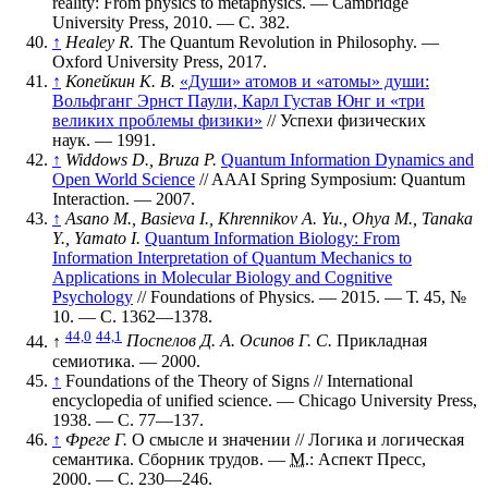
reality: From physics to metaphysics. — Cambridge
University Press, 2010. — С. 382.
↑
Healey R.
The Quantum Revolution in Philosophy. —
Oxford University Press, 2017.
↑
Копейкин К. В.
«Души» атомов и «атомы» души:
Вольфганг Эрнст Паули, Карл Густав Юнг и «три
великих проблемы физики»
// Успехи физических
наук. — 1991.
↑
Widdows D., Bruza P.
Quantum Information Dynamics and
Open World Science
// AAAI Spring Symposium: Quantum
Interaction. — 2007.
↑
Asano M., Basieva I., Khrennikov A. Yu., Ohya M., Tanaka
Y., Yamato I.
Quantum Information Biology: From
Information Interpretation of Quantum Mechanics to
Applications in Molecular Biology and Cognitive
Psychology
// Foundations of Physics. — 2015. —
Т. 45
,
№
10
. —
С. 1362—1378
.
44,0
44,1
↑
Поспелов Д. А. Осипов Г. С.
Прикладная
семиотика. — 2000.
↑
Foundations of the Theory of Signs // International
encyclopedia of unified science. — Chicago University Press,
1938. —
С. 77—137
.
↑
Фреге Г.
О смысле и значении
// Логика и логическая
семантика. Сборник трудов. —
М.
: Аспект Пресс,
2000. — С. 230—246.