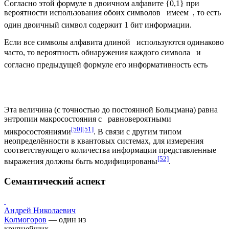
Согласно этой формуле в двоичном алфавите {0,1} при
вероятности использования обоих символов
имеем
, то есть
один двоичный символ содержит 1 бит информации.
Если все символы алфавита длиной
используются одинаково
часто, то вероятность обнаружения каждого символа
и
согласно предыдущей формуле его информативность есть
Эта величина (с точностью до постоянной Больцмана) равна
энтропии
макросостояния с
равновероятными
[50]
[51]
микросостояниями
. В связи с другим типом
неопределённости в квантовых системах, для измерения
соответствующего количества информации представленные
[52]
выражения должны быть модифицированы
.
Семантический аспект
Андрей Николаевич
Колмогоров
— один из
крупнейших