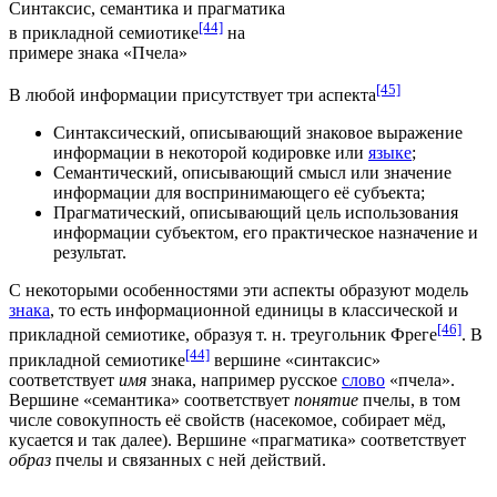
Синтаксис, семантика и прагматика
[44]
в прикладной семиотике
на
примере знака «Пчела»
[45]
В любой информации присутствует три аспекта
Синтаксический, описывающий знаковое выражение
информации в некоторой кодировке или
языке
;
Семантический, описывающий
смысл
или значение
информации для воспринимающего её
субъекта
;
Прагматический, описывающий
цель
использования
информации субъектом, его практическое назначение и
результат.
С некоторыми особенностями эти аспекты образуют модель
знака
, то есть информационной единицы в классической и
[46]
прикладной
семиотике
, образуя т. н. треугольник Фреге
. В
[44]
прикладной семиотике
вершине «синтаксис»
соответствует
имя
знака, например русское
слово
«пчела».
Вершине «семантика» соответствует
понятие
пчелы, в том
числе совокупность её свойств (насекомое, собирает мёд,
кусается и так далее). Вершине «прагматика» соответствует
образ
пчелы и связанных с ней действий.