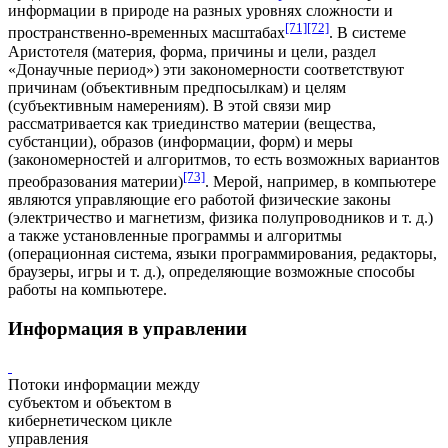
информации в природе на разных уровнях сложности и
[71]
[72]
пространственно-временных масштабах
. В системе
Аристотеля (материя, форма, причины и цели, раздел
«Донаучные период») эти закономерности соответствуют
причинам (объективным предпосылкам) и целям
(субъективным намерениям). В этой связи мир
рассматривается как триединство материи (вещества,
субстанции), образов (информации, форм) и меры
(закономерностей и алгоритмов, то есть возможных вариантов
[73]
преобразования материи)
. Мерой, например, в компьютере
являются управляющие его работой физические законы
(электричество и магнетизм, физика полупроводников и т. д.)
а также установленные программы и алгоритмы
(операционная система, языки программирования, редакторы,
браузеры, игры и т. д.), определяющие возможные способы
работы на компьютере.
Информация в управлении
Потоки информации между
субъектом и объектом в
кибернетическом цикле
управления