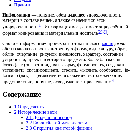
Править
Информация
— понятие, обозначающее упорядоченность
материи в составе вещей, а также сведения об этой
[1]
упорядоченности
. Информация всегда имеет определённый
[2]
[3]
формат кодирования и материальный носитель
.
Слово «информация» происходит от латинского
корня
forma
,
обозначающего пространственную форму, вид, фигуру, образ,
облик, очертание, рисунок, внешность, характер, состояние,
устройство, проект некоторого предмета. Более близкое in-
formo (лат.) значит придавать форму, формировать, создавать,
устраивать, организовывать, строить, мыслить, соображать; in-
formatio (лат.) — разъяснение, изложение, истолковывание,
[4]
представление, понятие, осведомление, просвещение
.
Содержание
1
Определения
2
Исторические вехи
2.1
Донаучный период
2.2
Европейский материализм
2.3
Открытия квантовой физики