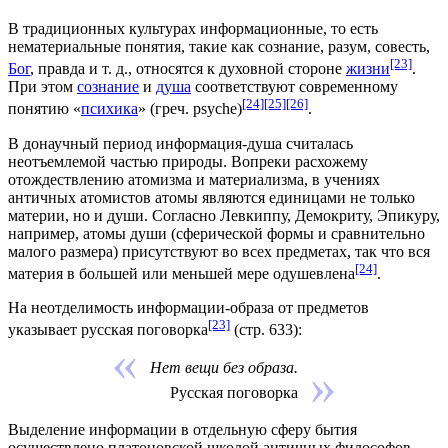
В традиционных культурах информационные, то есть
нематериальные понятия, такие как сознание, разум,
совесть
,
[23]
Бог
,
правда
и т. д., относятся к духовной стороне
жизни
.
При этом
сознание
и
душа
соответствуют современному
[24]
[25]
[26]
понятию «
психика
» (греч. psyche)
.
В донаучный период информация-душа считалась
неотъемлемой частью природы. Вопреки расхожему
отождествлению атомизма и материализма, в учениях
античных атомистов атомы являются единицами не только
материи, но и души. Согласно Левкиппу, Демокриту, Эпикуру,
например, атомы души (сферической формы и сравнительно
малого размера) присутствуют во всех предметах, так что вся
[24]
материя в большей или меньшей мере одушевлена
.
На неотделимость информации-образа от предметов
[23]
указывает русская поговорка
(стр. 633):
Нет вещи без образа.
Русская поговорка
Выделение информации в отдельную сферу бытия
осуществлено платоновской школой античных философов.