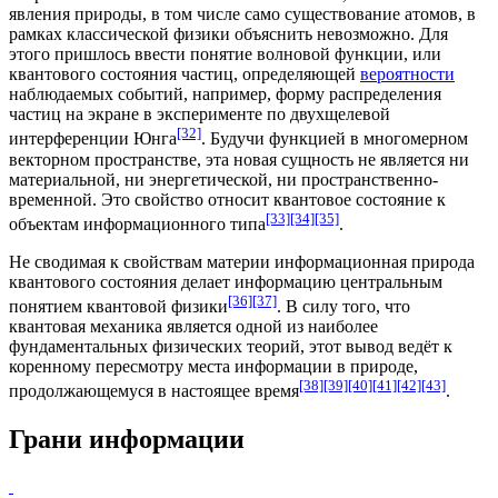
явления природы, в том числе само существование атомов, в
рамках классической
физики
объяснить невозможно. Для
этого пришлось ввести понятие
волновой функции
, или
квантового состояния частиц, определяющей
вероятности
наблюдаемых событий, например, форму распределения
частиц на экране в эксперименте по двухщелевой
[32]
интерференции Юнга
. Будучи функцией в многомерном
векторном пространстве, эта новая сущность не является ни
материальной, ни энергетической, ни пространственно-
временной. Это свойство относит квантовое состояние к
[33]
[34]
[35]
объектам информационного типа
.
Не сводимая к свойствам материи информационная природа
квантового состояния делает информацию центральным
[36]
[37]
понятием квантовой физики
. В силу того, что
квантовая механика является одной из наиболее
фундаментальных физических
теорий
, этот вывод ведёт к
коренному пересмотру места информации в природе,
[38]
[39]
[40]
[41]
[42]
[43]
продолжающемуся в настоящее время
.
Грани информации