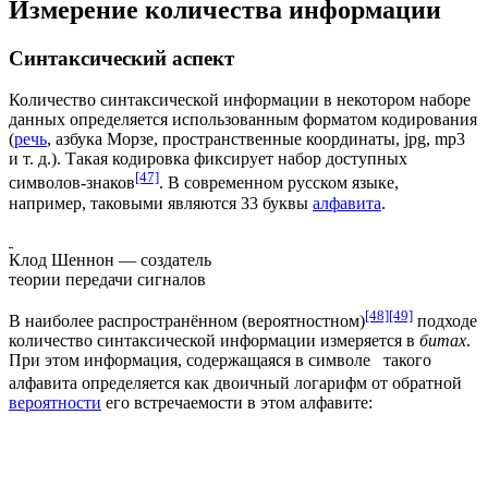
Измерение количества информации
Синтаксический аспект
Количество синтаксической информации в некотором наборе
данных определяется использованным форматом кодирования
(
речь
, азбука Морзе, пространственные координаты, jpg, mp3
и т. д.). Такая кодировка фиксирует набор доступных
[47]
символов-знаков
. В современном русском языке,
например, таковыми являются 33
буквы
алфавита
.
Клод Шеннон
— создатель
теории передачи сигналов
[48]
[49]
В наиболее распространённом (вероятностном)
подходе
количество синтаксической информации измеряется в
битах
.
При этом информация, содержащаяся в символе
такого
алфавита определяется как двоичный логарифм от обратной
вероятности
его встречаемости в этом алфавите: