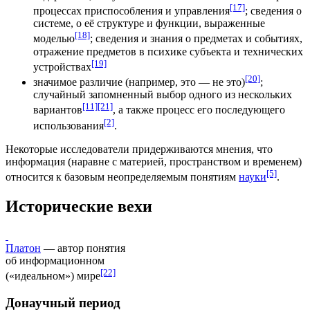
[17]
процессах приспособления и управления
; сведения о
системе, о её структуре и функции, выраженные
[18]
моделью
; сведения и знания о предметах и событиях,
отражение предметов в психике субъекта и технических
[19]
устройствах
[20]
значимое различие (например, это — не это)
;
случайный запомненный выбор одного из нескольких
[11]
[21]
вариантов
, а также процесс его последующего
[2]
использования
.
Некоторые исследователи придерживаются мнения, что
информация (наравне с материей, пространством и временем)
[5]
относится к базовым неопределяемым понятиям
науки
.
Исторические вехи
Платон
— автор понятия
об информационном
[22]
(«идеальном») мире
Донаучный период