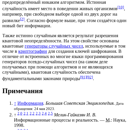
предопределённый никаким алгоритмом. Истинная
[10]
случайность имеет место в поведении живых организмов
,
например, при свободном выборе одной из двух дорог на
[2]
развилке
. Согласно формуле выше, при этом создаётся один
новый бит информации.
Также истинно случайным является результат разрешения
квантовой неопределённости. На этом свойстве основаны
квантовые
генераторы случайных чисел
, используемые в том
числе в
криптографии
для создания ключей шифрования. В
отличие от встроенных во многие языки программирования
генераторов псевдо-случайных чисел (на самом деле
получаемых при помощи алгоритмов и не являющихся
случайными), квантовая случайность обеспечена
[91]
[92]
фундаментальными законами природы
.
Примечания
↑
Информация
.
Большая Советская Энциклопедия
.
Дата
обращения: 24 мая 2023.
2,0
2,1
2,2
2,3
2,4
2,5
↑
Мелик-Гайказян И. В.
Информационные процессы и реальность. —
М.
: Наука,
1998.