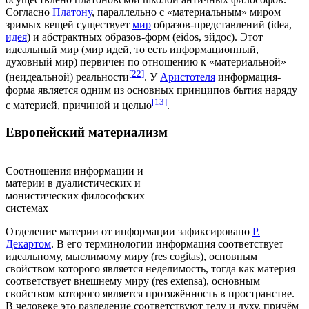
Согласно
Платону
, параллельно с «материальным» миром
зримых вещей существует
мир
образов-представлений (idea,
идея
) и абстрактных образов-форм (eidos, эйдос). Этот
идеальный мир (мир идей, то есть информационный,
духовный мир) первичен по отношению к «материальной»
[22]
(неидеальной) реальности
. У
Аристотеля
информация-
форма является одним из основных принципов бытия наряду
[13]
с материей, причиной и целью
.
Европейский материализм
Соотношения информации и
материи в дуалистических и
монистических философских
системах
Отделение материи от информации зафиксировано
Р.
Декартом
. В его терминологии информация соответствует
идеальному, мыслимому миру (res cogitas), основным
свойством которого является неделимость, тогда как материя
соответствует внешнему миру (res extensa), основным
свойством которого является протяжённость в пространстве.
В человеке это разделение соответствуют телу и духу, причём