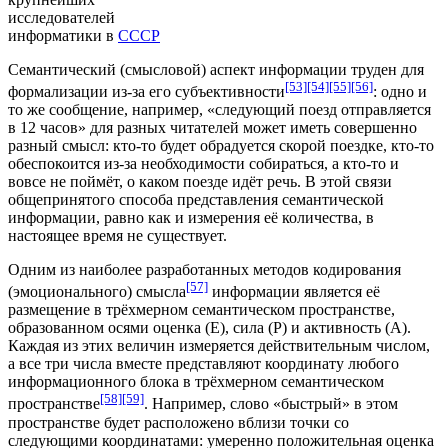
исследователей
информатики в
СССР
Семантический (смысловой) аспект информации труден для
[53]
[54]
[55]
[56]
формализации из-за его субъективности
: одно и
то же сообщение, например, «следующий поезд отправляется
в 12 часов» для разных читателей может иметь совершенно
разный смысл: кто-то будет обрадуется скорой поездке, кто-то
обеспокоится из-за необходимости собираться, а кто-то и
вовсе не поймёт, о каком поезде идёт речь. В этой связи
общепринятого способа представления семантической
информации, равно как и измерения её количества, в
настоящее время не существует.
Одним из наиболее разработанных методов кодирования
[57]
(эмоционального) смысла
информации является её
размещение в трёхмерном семантическом пространстве,
образованном осями оценка (E), сила (P) и активность (A).
Каждая из этих величин измеряется действительным числом,
а все три числа вместе представляют координату любого
информационного блока в трёхмерном семантическом
[58]
[59]
пространстве
. Например, слово «быстрый» в этом
пространстве будет расположено вблизи точки со
следующими координатами: умеренно положительная оценка