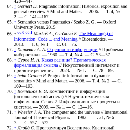
428—447
.
↑
Gernert D.
Pragmatic information: Historical exposition and
general overview // Mind and Matter. — 2006. —
Т. 4
,
№
2
. —
С. 141—167
.
↑
Semantics versus Pragmatics / Szabo Z. G. — Oxford
University Press, 2015.
66,0
66,1
↑
Markoš A., Cvrčková F.
The Meaning(s) of
Information, Code ... and Meaning
// Biosemiotics. —
2013. —
Т. 6
,
№ 1
. —
С. 61—75
.
↑
Харкевич А. А.
О ценности информации
// Проблемы
кибернетики. — 1960. —
Т. 4
,
№ 4
. —
С. 53—57
.
↑
Суров И. А.
Какая разница? Прагматическая
формализация смысла
// Искусственный интеллект и
принятие решений. — 2023. —
№ 1
. —
С. 78—89
.
↑
beim Graben P.
Pragmatic information in dynamic
semantics // Mind and Matter. — 2006. —
Т. 4
,
№ 2
. —
С.
169—193
.
↑
Волченков Е. Я.
Компьютинг и информация
(онтологический аспект) // Научно-техническая
информация. Серия 2. Информационные процессы и
системы. — 2009. —
№ 1
. —
С. 12—16
.
↑
Wheeler J. A.
The computer and the universe // International
Journal of Theoretical Physics. — 1982. —
Т. 21
,
№ 6—
7
. —
С. 557—572
.
↑
Ллойд С.
Программируя Вселенную. Квантовый