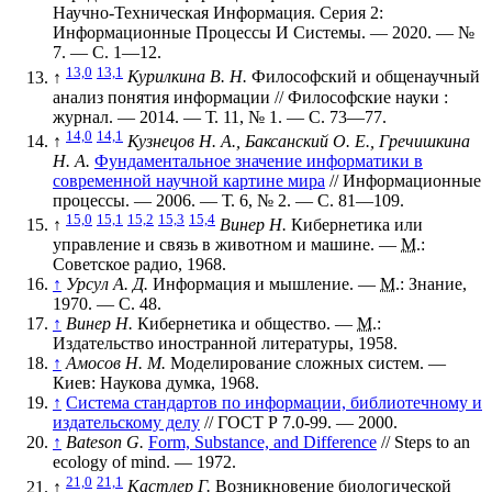
Научно-Техническая Информация. Серия 2:
Информационные Процессы И Системы. — 2020. —
№
7
. —
С. 1—12
.
13,0
13,1
↑
Курилкина В. Н.
Философский и общенаучный
анализ понятия информации // Философские науки :
журнал. — 2014. —
Т. 11
,
№ 1
. —
С. 73—77
.
14,0
14,1
↑
Кузнецов Н. А., Баксанский О. Е., Гречишкина
Н. А.
Фундаментальное значение информатики в
современной научной картине мира
// Информационные
процессы. — 2006. —
Т. 6
,
№ 2
. —
С. 81—109
.
15,0
15,1
15,2
15,3
15,4
↑
Винер Н.
Кибернетика или
управление и связь в животном и машине. —
М.
:
Советское радио, 1968.
↑
Урсул А. Д.
Информация и мышление. —
М.
: Знание,
1970. — С. 48.
↑
Винер Н.
Кибернетика и общество. —
М.
:
Издательство иностранной литературы, 1958.
↑
Амосов Н. М.
Моделирование сложных систем. —
Киев: Наукова думка, 1968.
↑
Система стандартов по информации, библиотечному и
издательскому делу
// ГОСТ Р 7.0-99. — 2000.
↑
Bateson G.
Form, Substance, and Difference
// Steps to an
ecology of mind. — 1972.
21,0
21,1
↑
Кастлер Г.
Возникновение биологической