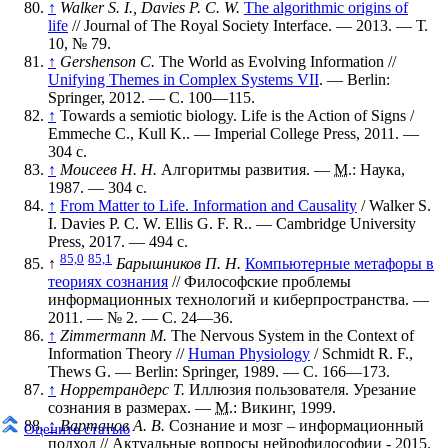
↑
Walker S. I., Davies P. C. W.
The algorithmic origins of
life
// Journal of The Royal Society Interface. — 2013. —
Т.
10
,
№ 79
.
↑
Gershenson C.
The World as Evolving Information
//
Unifying Themes in Complex Systems VII
. — Berlin:
Springer, 2012. — С. 100—115.
↑
Towards a semiotic biology. Life is the Action of Signs /
Emmeche C., Kull K.. — Imperial College Press, 2011. —
304 с.
↑
Моисеев Н. Н.
Алгоритмы развития. —
М.
: Наука,
1987. — 304 с.
↑
From Matter to Life. Information and Causality
/ Walker S.
I. Davies P. C. W. Ellis G. F. R.. — Cambridge University
Press, 2017. — 494 с.
85,0
85,1
↑
Барышников П. Н.
Компьютерные метафоры в
теориях сознания
// Философские проблемы
информационных технологий и киберпространства. —
2011. —
№ 2
. —
С. 24—36
.
↑
Zimmermann M.
The Nervous System in the Context of
Information Theory
//
Human Physiology
/ Schmidt R. F.,
Thews G. — Berlin: Springer, 1989. — С. 166—173.
↑
Норретрандерс Т.
Иллюзия пользователя. Урезание
сознания в размерах. —
М.
: Викинг, 1999.
↑
Вартанов А. В.
Сознание и мозг – информационный
Оцените статью
подход // Актуальные вопросы нейрофилософии - 2015.