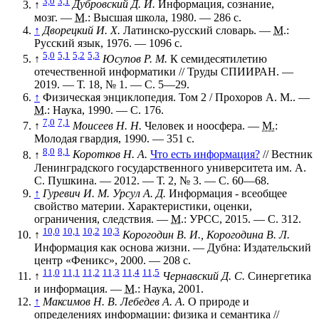
3,0
3,1
↑
Дубровский Д. И.
Информация, сознание,
мозг. —
М.
: Высшая школа, 1980. — 286 с.
↑
Дворецкий И. Х.
Латинско-русский словарь. —
М.
:
Русский язык, 1976. — 1096 с.
5,0
5,1
5,2
5,3
↑
Юсупов Р. М.
К семидесятилетию
отечественной информатики // Труды СПИИРАН. —
2019. —
Т. 18
,
№ 1
. —
С. 5—29
.
↑
Физическая энциклопедия. Том 2 / Прохоров А. М.. —
М.
: Наука, 1990. — С. 176.
7,0
7,1
↑
Моисеев Н. Н.
Человек и ноосфера. —
М.
:
Молодая гвардия, 1990. — 351 с.
8,0
8,1
↑
Коротков Н. А.
Что есть информация?
// Вестник
Ленинградского государственного университета им. А.
С. Пушкина. — 2012. —
Т. 2
,
№ 3
. —
С. 60—68
.
↑
Гуревич И. М. Урсул А. Д.
Информация - всеобщее
свойство материи. Характеристики, оценки,
ограничения, следствия. —
М.
: УРСС, 2015. — С. 312.
10,0
10,1
10,2
10,3
↑
Корогодин В. И., Корогодина В. Л.
Информация как основа жизни. — Дубна: Издательский
центр «Феникс», 2000. — 208 с.
11,0
11,1
11,2
11,3
11,4
11,5
↑
Чернавский Д. С.
Синергетика
и информация. —
М.
: Наука, 2001.
↑
Максимов Н. В. Лебедев А. А.
О природе и
определениях информации: физика и семантика //