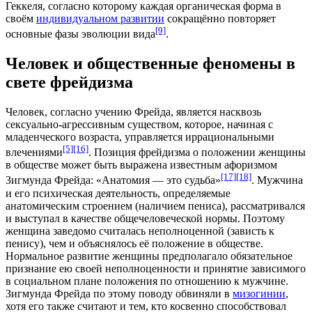
Геккеля
, согласно которому каждая органическая форма в
своём
индивидуальном развитии
сокращённо повторяет
[9]
основные фазы
эволюции вида
.
Человек и общественные феномены в
свете фрейдизма
Человек, согласно учению Фрейда, является насквозь
сексуально-агрессивным существом, которое, начиная с
младенческого возраста, управляется иррациональными
[5]
[16]
влечениями
. Позиция фрейдизма о положении женщины
в обществе может быть выражена известным афоризмом
[17]
[18]
Зигмунда Фрейда: «Анатомия — это судьба»
. Мужчина
и его психическая деятельность, определяемые
анатомическим строением (наличием
пениса
), рассматривался
и выступал в качестве общечеловеческой нормы. Поэтому
женщина заведомо считалась неполноценной (
зависть к
пенису
), чем и объяснялось её положение в обществе.
Нормальное развитие женщины предполагало обязательное
признание ею своей неполноценности и принятие зависимого
в социальном плане положения по отношению к мужчине.
Зигмунда Фрейда по этому поводу обвиняли в
мизогинии
,
хотя его также считают и тем, кто косвенно способствовал