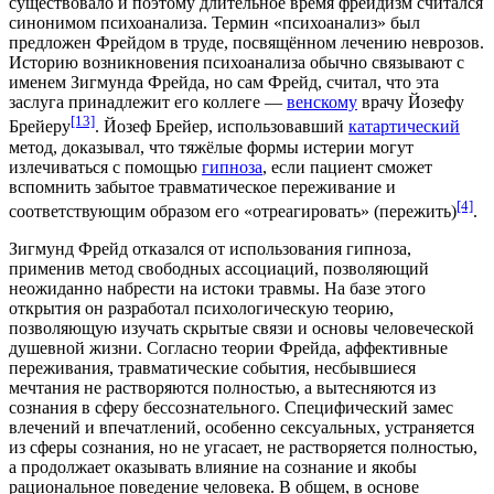
существовало и поэтому длительное время фрейдизм считался
синонимом психоанализа. Термин «психоанализ» был
предложен Фрейдом в труде, посвящённом лечению неврозов.
Историю возникновения психоанализа обычно связывают с
именем Зигмунда Фрейда, но сам Фрейд, считал, что эта
заслуга принадлежит его коллеге —
венскому
врачу
Йозефу
[13]
Брейеру
. Йозеф Брейер, использовавший
катартический
метод, доказывал, что тяжёлые формы
истерии
могут
излечиваться с помощью
гипноза
, если пациент сможет
вспомнить забытое травматическое переживание и
[4]
соответствующим образом его «отреагировать» (пережить)
.
Зигмунд Фрейд отказался от использования гипноза,
применив метод свободных ассоциаций, позволяющий
неожиданно набрести на истоки травмы. На базе этого
открытия он разработал психологическую теорию,
позволяющую изучать скрытые связи и основы человеческой
душевной жизни. Согласно теории Фрейда, аффективные
переживания, травматические события, несбывшиеся
мечтания не растворяются полностью, а вытесняются из
сознания в сферу бессознательного. Специфический замес
влечений и впечатлений, особенно сексуальных, устраняется
из сферы сознания, но не угасает, не растворяется полностью,
а продолжает оказывать влияние на сознание и якобы
рациональное поведение человека. В общем, в основе