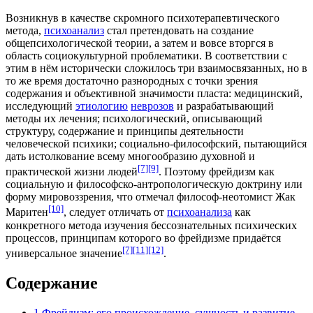
Возникнув в качестве скромного психотерапевтического
метода,
психоанализ
стал претендовать на создание
общепсихологической теории, а затем и вовсе вторгся в
область социокультурной проблематики. В соответствии с
этим в нём исторически сложилось три взаимосвязанных, но в
то же время достаточно разнородных с точки зрения
содержания и объективной значимости пласта: медицинский,
исследующий
этиологию
неврозов
и разрабатывающий
методы их лечения; психологический, описывающий
структуру, содержание и принципы деятельности
человеческой психики; социально-философский, пытающийся
дать истолкование всему многообразию духовной и
[7]
[9]
практической жизни людей
. Поэтому фрейдизм как
социальную и философско-антропологическую доктрину или
форму мировоззрения, что отмечал
философ-неотомист
Жак
[10]
Маритен
, следует отличать от
психоанализа
как
конкретного метода изучения бессознательных психических
процессов, принципам которого во фрейдизме придаётся
[7]
[11]
[12]
универсальное значение
.
Содержание
1
Фрейдизм: его происхождение, сущность и развитие