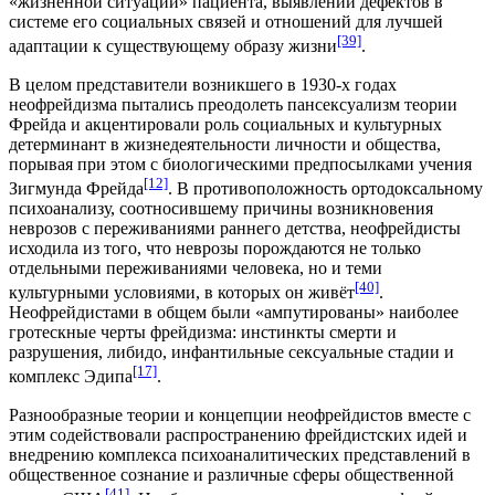
«жизненной ситуации» пациента, выявлении дефектов в
системе его социальных связей и отношений для лучшей
[39]
адаптации к существующему образу жизни
.
В целом представители возникшего в
1930-х годах
неофрейдизма пытались преодолеть
пансексуализм
теории
Фрейда и акцентировали роль социальных и культурных
детерминант в жизнедеятельности личности и общества,
порывая при этом с биологическими предпосылками учения
[12]
Зигмунда Фрейда
. В противоположность ортодоксальному
психоанализу, соотносившему причины возникновения
неврозов с переживаниями раннего детства, неофрейдисты
исходила из того, что неврозы порождаются не только
отдельными переживаниями человека, но и теми
[40]
культурными условиями, в которых он живёт
.
Неофрейдистами в общем были «ампутированы» наиболее
гротескные черты фрейдизма: инстинкты смерти и
разрушения, либидо, инфантильные сексуальные стадии и
[17]
комплекс Эдипа
.
Разнообразные теории и концепции неофрейдистов вместе с
этим содействовали распространению фрейдистских идей и
внедрению комплекса психоаналитических представлений в
общественное сознание и различные сферы общественной
[41]