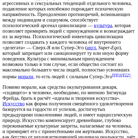
агрессивных и сексуальных тенденций отдельного человека,
подавление которых неизбежно порождает психическую
напряжённость. Преодолению противоречий, возникающих
между индивидом и социумом, способствует
психологический арсенал цивилизации —
культура
, которая
позволяет примирять людей с принуждением и вознаграждает
их за жертвы. Психологический инвентарь цивилизации
позволяет создавать у каждого человека её внутреннего
«делегата» —
Сверх-Я или Супер-Эго
(
англ.
Super-Ego
),
который запрещает или санкционирует ту или иную форму
поведения. Культура с минимальным принуждением
возможна только в том случае, если общество состоит из
максимально большего числа людей, полностью усвоивших
[9]
[16]
[22]
нормы
морали
, то есть людей с сильным Супер-Эго
.
Помимо морали, как средства окультуривания дикаря,
«сидящего» в человеке, необходимо, по мнению Зигмунда
Фрейда, брать в расчёт «идеалы и творения искусства».
Искусство
как форма получения смещённого удовлетворения
базируется на гордости от успехов, достигнутых
предыдущими поколениями людей, и имеет
нарциссическую
природу
. Искусство компенсирует древнейшие, глубоко
переживаемые культурные запреты, налагаемые на человека,
и примиряет его с принесёнными им жертвами. Искусство,
как бегство от неудовлетворяющей индивида реальности, даёт