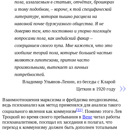
пола, излагаемым в статьях, отчётах, брошюрах
и тому подобном, – короче, к той специфической
литературе, которая пышно расцвела на
навозной почве буржуазного общества. Я не
доверяю тем, кто постоянно и упорно поглощён
вопросами пола, как индийский факир –
созерцанием своего пупа. Мне кажется, что это
изобилие теорий пола, которые большей частью
являются гипотезами, притом часто
произвольными, вытекает из личных
потребностей.
Владимир Ульянов-Ленин, из беседы с Кларой
Цеткин в 1920 году
Взаимоотношения марксизма и фрейдизма неоднозначны,
ведь психоанализ как метод применялся для анализа такого
[31]
социального явления как
коммунизм
. Помимо этого
Лев
Троцкий
во время своего пребывания в
Вене
читал работы
психоаналитиков, посещал их заседания и полагал, что
переход к коммунизму должен быть дополнен тотальным