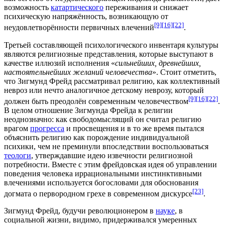
возможность
катартического
переживания и снижает
психическую напряжённость, возникающую от
[9]
[16]
[22]
неудовлетворённости первичных влечений
.
Третьей составляющей психологического инвентаря культуры
являются
религиозные представления
, которые выступают в
качестве иллюзий исполнения «
сильнейших, древнейших,
настоятельнейших желаний человечества
». Стоит отметить,
что Зигмунд Фрейд рассматривал религию, как коллективный
невроз или нечто аналогичное детскому неврозу, который
[9]
[16]
[22]
должен быть преодолён современным человечеством
.
В целом отношение Зигмунда Фрейда к религии
неоднозначно: как свободомыслящий он считал религию
врагом
прогресса
и просвещения и в то же время пытался
объяснить религию как порождение индивидуальной
психики, чем не преминули впоследствии воспользоваться
теологи
, утверждавшие идею извечности религиозной
потребности. Вместе с этим фрейдовская идея об управлении
поведения человека иррациональными инстинктивными
влечениями используется богословами для обоснования
[23]
догмата о первородном грехе
в современном дискурсе
.
Зигмунд Фрейд, будучи революционером в
науке
, в
социальной жизни, видимо, придерживался умеренных