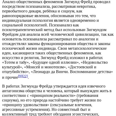
Анализ общественных феноменов Зигмунд Фрейд проводил
посредством психоанализа, рассматривая невротика,
первобытного дикаря, ребёнка и социум, как
равнопорядковые явления, обосновывая это тем, что
индивидуальная психология является одновременно и
социальной психологией. Психоанализ как
психотерапевтический метод был использован Зигмундом
Фрейдом для анализа всей человеческой цивилизации, так как
основатель психоанализа рассматривал по аналогии и
отождествлял законы функционирования общества и законы
психической жизни индивида. Свои метапсихологические
идеи, касающиеся таких общественных феноменов, как
искусство и религия, Зигмунд Фрейд изложил в работах
«
Тотем и табу
», «
Будущее одной иллюзии
», «
Недовольство
культурой
», «
Моисей и монотеизм
», «
Достоевский и
отцеубийство
», «
Леонардо да Винчи. Воспоминание детства
»
[9]
[22]
и прочие
.
В работах Зигмунда Фрейда утверждается идея извечного
антагонизма общества и человека, который вынужден жить в
соответствии с «принципом реальности» (требования
социума), но его природа настойчиво требует жизни по
«принципу удовольствия» (сексуальные влечения,
агрессивные устремления). Но совместный быт и
коллективный труд требуют обуздания эгоистических,