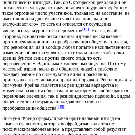
политических взглядов. Так, об
Октябрьской революции
он
писал, что «культура, которая оставляет неудовлетворённым
такое огромное число участников, толкая их на восстание, не
имеет видов на длительное существование, да и не
заслуживает его», то есть он отказался от осуждения
[16]
«великого культурного эксперимента»
. Но, с другой
стороны, основатель психоанализа изредка высказывался
против
революционного преобразования общества
, полагая,
что революция, да и вообще любая попытка насильственного
изменения общества является с психоаналитической точки
зрения бунтом сына против своего отца, то есть
неразрешённым
Эдиповым комплексом
общества. Поэтому
массовый взрыв насилия в общности людей неизбежно
рождает равное по силе чувство вины и раскаяния,
приводящее к реставрации прежних порядков. Революция для
Зигмунда Фрейда является как рецидивом варварства и
моментом развития общества, при котором высвобождаются
первичные влечения, так и разновидностью паранойи, видом
общественного безумия, порождающего идеи о
[6]
[9]
преобразовании общества
.
Зигмунд Фрейд сформулировал оригинальный взгляд на
гомосексуальность
, которая во фрейдизме является не
психическим заболеванием, а представляет собой результат
воздействия условий жизни на формирование