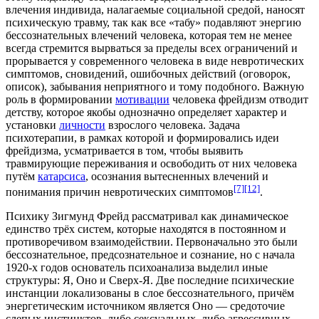
влечения индивида, налагаемые социальной средой, наносят
психическую травму, так как все «табу» подавляют энергию
бессознательных влечений человека, которая тем не менее
всегда стремится вырваться за пределы всех ограничений и
прорывается у современного человека в виде невротических
симптомов, сновидений, ошибочных действий (оговорок,
описок), забывания неприятного и тому подобного. Важную
роль в формировании
мотивации
человека фрейдизм отводит
детству, которое якобы однозначно определяет характер и
установки
личности
взрослого человека. Задача
психотерапии
, в рамках которой и формировались идеи
фрейдизма, усматривается в том, чтобы выявить
травмирующие переживания и освободить от них человека
путём
катарсиса
, осознания вытесненных влечений и
[7]
[12]
понимания причин невротических симптомов
.
Психику Зигмунд Фрейд рассматривал как динамическое
единство трёх систем, которые находятся в постоянном и
противоречивом взаимодействии. Первоначально это были
бессознательное, предсознательное и сознание, но с начала
1920-х годов
основатель психоанализа выделил иные
структуры: Я, Оно и Сверх-Я. Две последние психические
инстанции локализованы в слое бессознательного, причём
энергетическим источником является Оно — средоточие
слепых инстинктов, либо сексуальных, либо агрессивных,