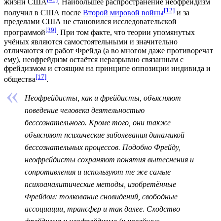
жизни США
. Наибольшее распространение неофрейдизм
[12]
получил в США после
Второй мировой войны
и за
пределами США не становился исследовательской
[39]
программой
. При том факте, что теории упомянутых
учёных являются самостоятельными и значительно
отличаются от работ Фрейда (а во многом даже противоречат
ему), неофрейдизм остаётся неразрывно связанным с
фрейдизмом и стоящим на принципе оппозиции индивида и
[17]
общества
.
Неофрейдисты, как и фрейдисты, объясняют
поведение человека деятельностью
бессознательного. Кроме того, они также
объясняют психические заболевания динамикой
бессознательных процессов. Подобно Фрейду,
неофрейдисты сохраняют понятия вытеснения и
сопротивления и используют те же самые
психоаналитические методы, изобретённые
Фрейдом: толкование сновидений, свободные
ассоциации, трансфер и так далее. Сходство