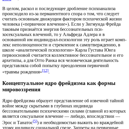
В целом, раскол и последующее дробление психоанализа
происходило из-за перманентного спора о том, что следует
считать основным движущим фактором психической жизни
человека («первичное влечение»). Если у Зигмунда Фрейда
таковым признаётся энергия бессознательных пси­
хосексуальных влечений, то у Альфреда Адлера и в
основанной им индивидуал-психологии эту роль играет
комп­
лекс неполноценности
и стремление к самоутвержде­нию, в
школе «аналитической психологии» Карла Густава Юнга
первоосновой считается коллективное бессознательное и его
архетипы
, а для
Отто Ранка
вся человеческая деятельность
представляла собой попытку преодоления первичной
[12]
«
травмы рождения
»
.
Концептуальное ядро фрейдизма как формы
мировоззрения
Ядро фрейдизма образует представление об извечной тайной
войне между скрытыми в глубинах индивида
бессознательными психическими силами (главной из которых
является сексуальное влечение — либидо, впоследствии —
[5]
Эрос и
Танатос
) и необходимостью выжить во враждебной
этому индивиду социальной среде. Запреты на первичные