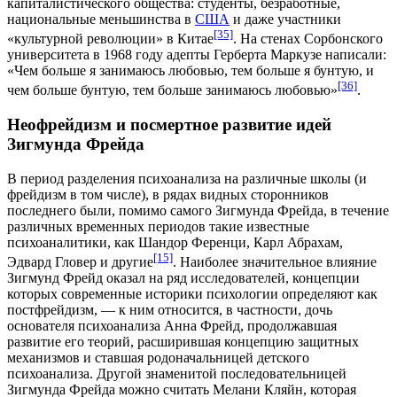
капиталистического общества: студенты, безработные,
национальные меньшинства в
США
и даже участники
[35]
«
культурной революции
» в
Китае
. На стенах Сорбонского
университета в 1968 году адепты Герберта Маркузе написали:
«Чем больше я занимаюсь любовью, тем больше я бунтую, и
[36]
чем больше бунтую, тем больше занимаюсь любовью»
.
Неофрейдизм и посмертное развитие идей
Зигмунда Фрейда
В период разделения психоанализа на различные школы (и
фрейдизм в том числе), в рядах видных сторонников
последнего были, помимо самого Зигмунда Фрейда, в течение
различных временных периодов такие известные
психоаналитики, как
Шандор Ференци
,
Карл Абрахам
,
[15]
Эдвард Гловер и другие
. Наиболее значительное влияние
Зигмунд Фрейд оказал на ряд исследователей, концепции
которых современные историки психологии определяют как
постфрейдизм, — к ним относится, в частности, дочь
основателя психоанализа
Анна Фрейд
, продолжавшая
развитие его теорий, расширившая концепцию
защитных
механизмов
и ставшая родоначальницей
детского
психоанализа
. Другой знаменитой последовательницей
Зигмунда Фрейда можно считать
Мелани Кляйн
, которая