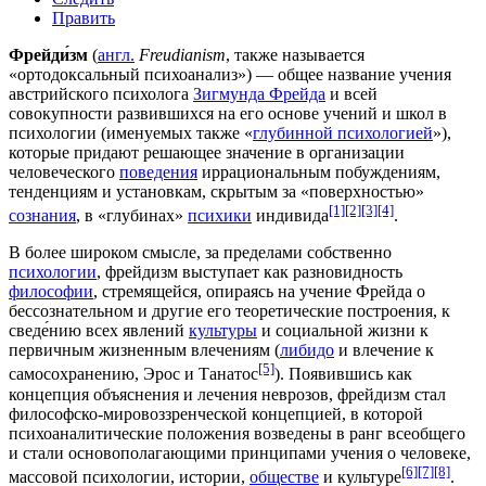
Править
Фрейди́зм
(
англ.
Freudianism
, также называется
«ортодоксальный психоанализ») — общее название учения
австрийского
психолога
Зигмунда Фрейда
и всей
совокупности развившихся на его основе учений и школ в
психологии (именуемых также «
глубинной психологией
»),
которые придают решающее значение в организации
человеческого
поведения
иррациональным побуждениям,
тенденциям и установкам, скрытым за «поверхностью»
[1]
[2]
[3]
[4]
сознания
, в «глубинах»
психики
индивида
.
В более широком смысле, за пределами собственно
психологии
, фрейдизм выступает как разновидность
философии
, стремящейся, опираясь на учение Фрейда о
бессознательном
и другие его теоретические построения, к
сведе́нию всех явлений
культуры
и социальной жизни к
первичным жизненным влечениям (
либидо
и влечение к
[5]
самосохранению, Эрос и
Танатос
). Появившись как
концепция объяснения и лечения неврозов, фрейдизм стал
философско-мировоззренческой концепцией, в которой
психоаналитические положения возведены в ранг
всеобщего
и стали основополагающими принципами учения о
человеке
,
[6]
[7]
[8]
массовой психологии, истории,
обществе
и культуре
.