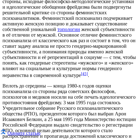
стороны, исходные философско-методологические установки
и идеологические обобщения фрейдизма были подвергнуты
решительной критике со стороны феминистских
психоаналитиков. Феминистский психоанализ подчеркивает
активную женскую позицию и доказывает существование
собственной уникальной
топологии
женской субъективности
в её отличии от мужской. Основное отличие феминистского
психоанализа от классического как раз и состоит в том, что он
ставит задачу анализа не просто гендерно-маркированной
субъективности, а понимания природы именно женской
субъективности и её репрезентаций в социуме — с тем, чтобы
понять, как гендерные стереотипы «мужского» и «женского»
влияют на социальные и культурные нормы гендерного
[45]
неравенства в современной культуре
.
Вплоть до середины — конца
1980-х годов
оценки
психоанализа со стороны ряда советских философов,
психологов и медиков носили на себе печать идеологического
противостояния фрейдизму.
3 мая
1995 года
состоялось
Учредительное собрание
Русского психоаналитического
общества (РПО)
, президентом которого был выбран
Арон
Исаакович Белкин
, а
25 мая
1995 года
Министерство юстиции
Российской Федерации
выдало свидетельство о регистрации
РПО, основной целью деятельности которого стало
Оцените статью
распространение и пропаганда достижений классического и