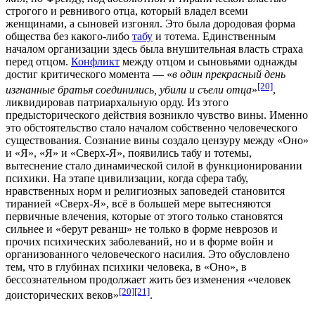
строгого и ревнивого отца, который владел всеми
женщинами, а сыновей изгонял. Это была дородовая форма
общества без какого-либо
табу
и
тотема
. Единственным
началом организации здесь была внушительная власть страха
перед отцом.
Конфликт
между отцом и сыновьями однажды
достиг критического момента — «
в один прекрасный день
[20]
изгнанные братья соединились, убили и съели отца
»
,
ликвидировав патриархальную орду. Из этого
предысторического действия возникло чувство вины. Именно
это обстоятельство стало началом собственно человеческого
существования. Сознание вины создало цензуру между «Оно»
и «Я», «Я» и «Сверх-Я», появились табу и тотемы,
вытеснение стало динамической силой в функционировании
психики. На этапе цивилизации, когда сфера табу,
нравственных норм и религиозных заповедей становится
тиранией «Сверх-Я», всё в большей мере вытесняются
первичные влечения, которые от этого только становятся
сильнее и «берут реванш» не только в форме неврозов и
прочих психических заболеваний, но и в форме войн и
организованного человеческого насилия. Это обусловлено
тем, что в глубинах психики человека, в «Оно», в
бессознательном продолжает жить без изменения «человек
[20]
[21]
доисторических веков»
.