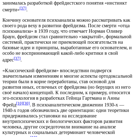
занималась разработкой фрейдистского понятия «
инстинкт
[37]
смерти
»
.
Кончину основателя психоанализа можно рассматривать как
своего рода веху в развитии фрейдизма. После смерти «отца
психоанализа» в
1939 году
, что отмечает Норман Оливер
Браун, фрейдизм стал сравнительно «закрытой», формальной
системой, практически не приемлющей посягательств на
базовые идеи и принципы, выработанные его основателем, и
особо не воспринимающей какой-либо критики в свой
[37]
адрес
.
«Классический фрейдизм» впоследствии подвергся
значительным изменениям и многие аспекты ортодоксальной
теории были в корне переработаны, став основой для
развития иных, отличных от фрейдизма (но берущих из него
своё начало) концепций. К последним, к примеру, относится
эго-психология
в разработках
Гейнца Гартмана
и Анны
[10]
[30]
Фрейд
. В психоаналитическом движении 1930-х —
1940-х годов обозначились две ориентации: одни теоретики
придерживались установки на исследование
внутрипсихических и биологических факторов развития
человека, другие сосредоточили внимание на анализе
культурных и социальных детерминант человеческой