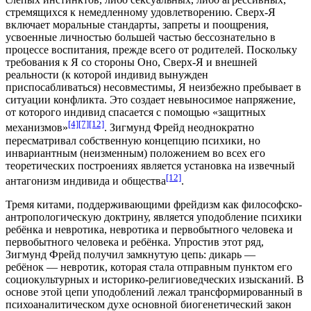
стремящихся к немедленному удовлетворению. Сверх-Я
включает моральные стандарты, запреты и поощрения,
усвоенные личностью большей частью бессознательно в
процессе воспитания, прежде всего от родителей. Поскольку
требования к Я со стороны Оно, Сверх-Я и внешней
реальности (к которой индивид вынужден
приспосабливаться) несовместимы, Я неизбежно пребывает в
ситуации конфликта. Это создает невыносимое напряжение,
от которого индивид спасается с помощью «
защитных
[4]
[7]
[12]
механизмов
»
. Зигмунд Фрейд неоднократно
пересматривал собственную концепцию психики, но
инвариантным (неизменным) положением во всех его
теоретических построениях является установка на извечный
[12]
антагонизм индивида и общества
.
Тремя китами, поддерживающими фрейдизм как философско-
антропологическую доктрину, является уподобление психики
ребёнка и невротика, невротика и первобытного человека и
первобытного человека и ребёнка. Упростив этот ряд,
Зигмунд Фрейд получил замкнутую цепь: дикарь —
ребёнок — невротик, которая стала отправным пунктом его
социокультурных и историко-религиоведческих изысканий. В
основе этой цепи уподоблений лежал трансформированный в
психоаналитическом духе
основной биогенетический закон