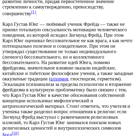
развитии личности, придав первостепенное значение
стремлению к самоутверждению, превосходству,
[1]
совершенству
.
Карл Густав Юнг — любимый ученик Фрейда — также не
принял тотальную сексуальность мотивации человеческого
поведения, из которой исходил Зигмунд Фрейд. При этом
Карл Юнг оценивал бессознательное не как врага, а как нечто
потенциально полезное и созидательное. При этом он
утверждал существование не только индивидуального
(личного) бессознательного, но и
коллективного
бессознательного
. На развитие идей Юнга, помимо
фрейдизма, значительное влияние оказали
индийские
,
китайские
и
тибетские
философские учения, а также западные
оккультные традиции (
алхимия
,
гностицизм
,
герметизм
).
Эскалация психоанализа за пределы психологии и вторжение
фрейдизма в культурную проблематику было связано с тем,
что Карл Густав Юнг в качестве обоснования собственной
концепции использовал мифологический и
антропологический материал. Стоит отметить, что учителя и
ученика также разделил вопрос отношения к религии: если
Зигмунд Фрейд выступал с развенчанием религиозных
иллюзий, то Карл Густав Юнг занимался поиском новых
религиозных ценностей и внутрипсихических символов
[10]
Бога
.