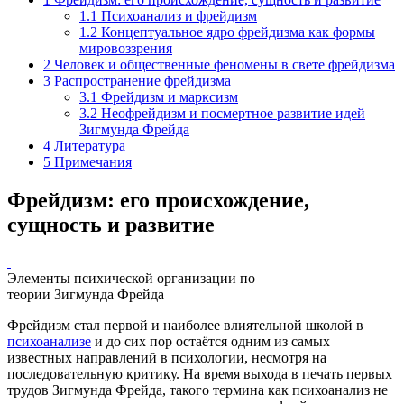
1.1
Психоанализ и фрейдизм
1.2
Концептуальное ядро фрейдизма как формы
мировоззрения
2
Человек и общественные феномены в свете фрейдизма
3
Распространение фрейдизма
3.1
Фрейдизм и марксизм
3.2
Неофрейдизм и посмертное развитие идей
Зигмунда Фрейда
4
Литература
5
Примечания
Фрейдизм: его происхождение,
сущность и развитие
Элементы психической организации по
теории Зигмунда Фрейда
Фрейдизм стал первой и наиболее влиятельной школой в
психоанализе
и до сих пор остаётся одним из самых
известных направлений в психологии, несмотря на
последовательную критику. На время выхода в печать первых
трудов Зигмунда Фрейда, такого термина как психоанализ не