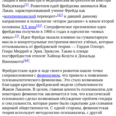
Людвига Бинсвангера
и
медицинская антропология
Виктора
[3]
Вайцзеккера
. Развитием идей фрейдизма занимался
Жак
Лакан
, характеризовавший учение Фрейда как
[42]
«
коперникианский
переворот»
и давший данному
направлению в психологии «второе дыхание» в начале второй
[43]
половины
XX века
. Специфическое преломление идеи
фрейдизма получили в
1960-х годах
в идеологии «
но­вых
[3]
левых
»
. Идеи Фрейда оказали влияние на гуманитарную
мысль и концептуальные построения многих учёных, которые
отталкивались от фрейдовской теории —
Гордон Олпорт
,
Генри Мюррей
и
Эрик Эриксон
. Также к плеяде
постфрейдистов относят
Хайнца Кохута
и
Дональда
[44]
Винникотта
.
Фрейдистские идеи в ходе своего развития нашли точки
соприкосновения с
феминизмом
, что привело к появлению
психоаналитического феминизма
. Это стало возможным
благодаря критике фрейдовской модели субъективности
Жаком Лаканом. В целом, главная ценность психоанализа для
некоторых феминисток заключается в том, что классический
психоанализ сделал возможным обсуждение проблем
гендера
и
сексуальности
, которые ранее были скрытыми для сознания
широкой общественности. С одной стороны, феминистская
теория использует методологию психоанализа, с другой