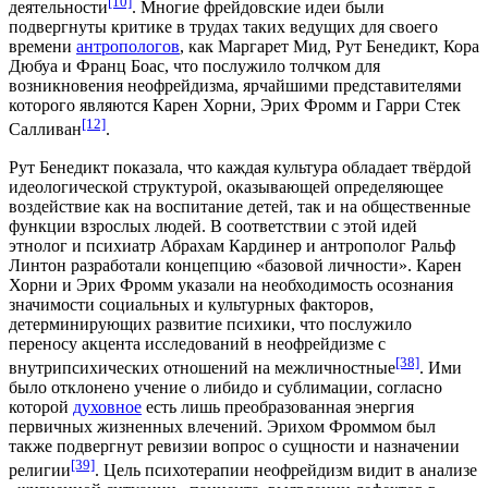
[10]
деятельности
. Многие фрейдовские идеи были
подвергнуты критике в трудах таких ведущих для своего
времени
антропологов
, как
Маргарет Мид
,
Рут Бенедикт
,
Кора
Дюбуа
и
Франц Боас
, что послужило толчком для
возникновения неофрейдизма, ярчайшими представителями
которого являются
Карен Хорни
,
Эрих Фромм
и
Гарри Стек
[12]
Салливан
.
Рут Бенедикт показала, что каждая культура обладает твёрдой
идеологической структурой, оказывающей определяющее
воздействие как на воспитание детей, так и на общественные
функции взрослых людей. В соответствии с этой идей
этнолог и психиатр
Абрахам Кардинер
и антрополог
Ральф
Линтон
разработали
концепцию «базовой личности»
. Карен
Хорни и Эрих Фромм указали на необходимость осознания
значимости социальных и культурных факторов,
детерминирующих развитие психики, что послужило
переносу акцента исследований в неофрейдизме с
[38]
внутрипсихических отношений на межличностные
. Ими
было отклонено учение о либидо и сублимации, согласно
которой
духовное
есть лишь преобразованная энергия
первичных жизненных влечений. Эрихом Фроммом был
также подвергнут ревизии вопрос о сущности и назначении
[39]
религии
. Цель психотерапии неофрейдизм видит в анализе