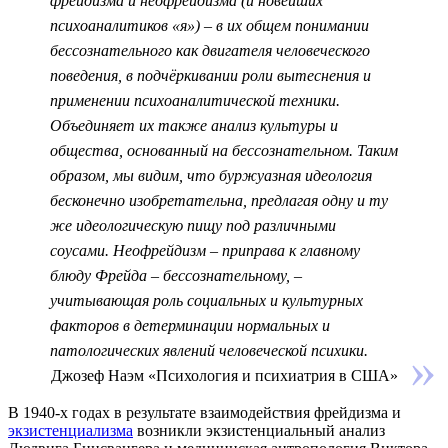
фрейдизма и неофрейдизма (и новейших
психоаналитиков «я») – в их общем понимании
бессознательного как двигателя человеческого
поведения, в подчёркивании роли вытеснения и
применении психоаналитической техники.
Объединяет их также анализ культуры и
общества, основанный на бессознательном. Таким
образом, мы видим, что буржуазная идеология
бесконечно изобретательна, предлагая одну и ту
же идеологическую пищу под различными
соусами. Неофрейдизм – приправа к главному
блюду Фрейда – бессознательному, –
учитывающая роль социальных и культурных
факторов в детерминации нормальных и
патологических явлений человеческой психики.
Джозеф Наэм «Психология и психиатрия в США»
В
1940-х годах
в результате взаимодействия фрейдизма и
экзистенциализма
возникли
экзистенциальный анализ