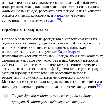
очерка о теории сексуальности
» относилась к фрейдизму с
подозрением, стала, как пишет исследователь психоанализа
Жан-Мишель Кинодо
, рассматривать психоанализ в качестве
опасного учения, которое как и
марксизм
угрожает
[29]
существованию института
семьи
.
Фрейдизм и марксизм
Вопрос о совместимости фрейдизма с марксизмом являлся
одним из актуальных для русских учёных
1920-х годов
. Одни
из них критически отнеслись не только к попыткам
дополнить экономическое учение
Карла Маркса
психоаналитическими теориями Фрейда, но и к психоанализу,
фрейдизму как таковому, усмотрев в них биологизаторские,
субъективистские и
идеалистические
тенденции. Вместе с
этим критики психоанализа и фрейдизма не всецело отрицали
заслуги Фрейда в исследовании бессознательного и
раскрытии глубинных пластов человеческой психики.
Многие из них признавали отдельные позитивные аспекты и
[30]
идеи, развиваемые в рамках психоаналитического учения
.
Теория Фрейда сейчас тоже своего рода модная
причуда. Я отношусь с недоверием к теориям