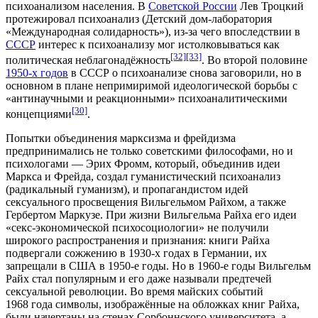
психоанализом населения. В
Советской России
Лев Троцкий
протежировал психоанализ (
Детский дом-лаборатория
«Международная солидарность»
), из-за чего впоследствии в
СССР
интерес к психоанализу мог истолковываться как
[32]
[33]
политическая неблагонадёжность
. Во второй половине
1950-х годов
в СССР о психоанализе снова заговорили, но в
основном в плане непримиримой идеологической борьбы с
«антинаучными и реакционными» психоаналитическими
[30]
концепциями
.
Попытки объединения марксизма и фрейдизма
предпринимались не только советскими философами, но и
психологами —
Эрих Фромм
, который, объединив идеи
Маркса и Фрейда, создал
гуманистический психоанализ
(радикальный гуманизм)
, и пропагандистом идей
сексуального просвещения
Вильгельмом Райхом
, а также
Гербертом Маркузе
. При жизни Вильгельма Райха его идеи
«секс-экономической психосоциологии» не получили
широкого распространения и признания: книги Райха
подвергали
сожжению в 1930-х годах в Германии
, их
запрещали в США в 1950-е годы. Но в 1960-е годы Вильгельм
Райх стал популярным и его даже называли предтечей
сексуальной революции
. Во время
майских событий
1968 года
символы, изображённые на обложках книг Райха,
были начертаны на стенах
Сорбоннского университета
, а