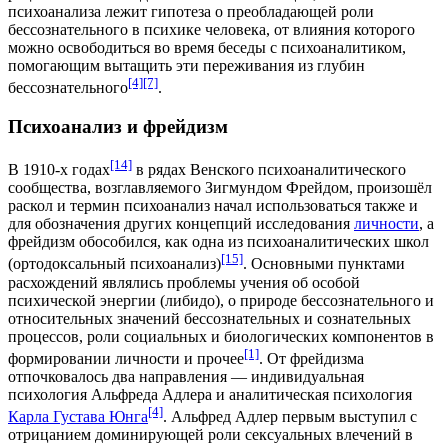
психоанализа лежит гипотеза о преобладающей роли
бессознательного в психике человека, от влияния которого
можно освободиться во время беседы с психоаналитиком,
помогающим вытащить эти переживания из глубин
[4]
[7]
бессознательного
.
Психоанализ и фрейдизм
[14]
В
1910
-х годах
в рядах Венского психоаналитического
сообщества, возглавляемого Зигмундом Фрейдом, произошёл
раскол и термин психоанализ начал использоваться также и
для обозначения других концепций исследования
личности
, а
фрейдизм обособился, как одна из психоаналитических школ
[15]
(ортодоксальный психоанализ)
. Основными пунктами
расхождений являлись проблемы учения об особой
психической энергии (либидо), о природе бессознательного и
относительных значений бессознательных и сознательных
процессов, роли социальных и биологических компонентов в
[1]
формировании личности и прочее
. От фрейдизма
отпочковалось два направления —
индивидуальная
психология
Альфреда Адлера
и
аналитическая психология
[4]
Карла Густава Юнга
. Альфред Адлер первым выступил с
отрицанием доминирующей роли сексуальных влечений в