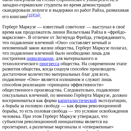
западно-германские студенты во время демонстраций
скандировали лозунги и выдержки из работ Райха, размахивая
[10]
[34]
его книгами
.
Герберт Маркузе — известный
советолог
— выступал в своё
время как продолжатель линии Вильгельма Райха в «фрейдо-
марксизме». В отличие от Зигмунда Фрейда, утверждавшего,
что подавление влечений «Оно» составляет вечный и
неизменный закон жизни общества, Герберт Маркузе полагал,
что подавление влечений было необходимо лишь для
построения
цивилизации
, для материального и
технологического
прогресса
общества. На современном этапе
развития общества, когда социум способен производить
достаточное количество материальных благ для всех,
подавление «Оно» является излишним и служит лишь
способом реализации «принципа эффективности»
общественного производства. Следовательно, подавление
сексуальных влечений, по мнению Герберта Маркузе, должно
восприниматься как форма
капиталистической
эксплуатации,
а борьба за половую свободу — как форма
революционной
борьбы, то есть половая свобода — это условие освобождения
человека. При этом Герберт Маркузе утверждал, что
субъектом революционной инициативы является на
пролетариат, а различные
маргиналы
и «отверженные»