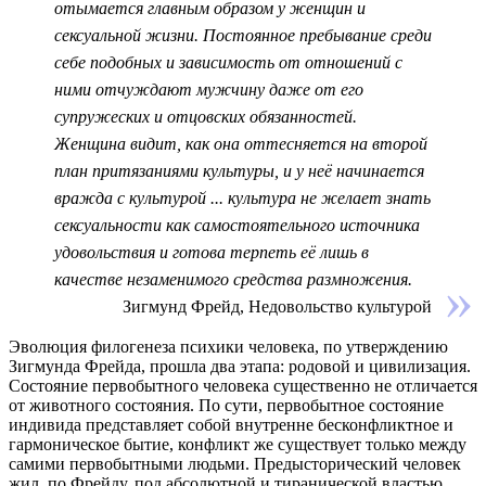
отымается главным образом у женщин и
сексуальной жизни. Постоянное пребывание среди
себе подобных и зависимость от отношений с
ними отчуждают мужчину даже от его
супружеских и отцовских обязанностей.
Женщина видит, как она оттесняется на второй
план притязаниями культуры, и у неё начинается
вражда с культурой ... культура не желает знать
сексуальности как самостоятельного источника
удовольствия и готова терпеть её лишь в
качестве незаменимого средства размножения.
Зигмунд Фрейд, Недовольство культурой
Эволюция
филогенеза
психики человека, по утверждению
Зигмунда Фрейда, прошла два этапа: родовой и цивилизация.
Состояние первобытного человека существенно не отличается
от животного состояния. По сути, первобытное состояние
индивида представляет собой внутренне бесконфликтное и
гармоническое бытие, конфликт же существует только между
самими первобытными людьми. Предысторический человек
жил, по Фрейду, под абсолютной и тиранической властью