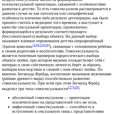
психосексуальной ориентации, связанной с особенностями
развития в детстве. То есть гомосексуализм рассматривается в
данном случае не как патология или специфическая
особенность влечения либо результат дегенерации, как было
принято считать в медицине того времени, а выступает в
качестве сексуальной ориентации, прижизненно
формирующейся в результате соответствующего
(бессознательного) выбора объекта. На данный выбор
оказывает влияние переживания детства (неразрешённый
[24]
[25]
[26]
Эдипов комплекс
), связанные с отношением ребёнка
к своим родителям и воспитателям. Гомосексуальность
является типичным примером нарциссического выбора
объекта любви, при котором мальчик отождествляет себя с
матерью и свою собственную личность берёт за образец,
выбирая впоследствии и схожий с ним объект любви. По
мнению Зигмунда Фрейда, воспитание мальчиков мужчинами
(рабами древнего мира) способствовало развитию
гомосексуальности. При всём при этом Зигмунд Фрейд
[27]
[28]
выделил три типа гомосексуальности
:
абсолютный гомосексуализм — ориентация
исключительно на представителей того же пола,
амфигенный гомосексуализм — способность к
вступлению в сексуальную связь с представителями