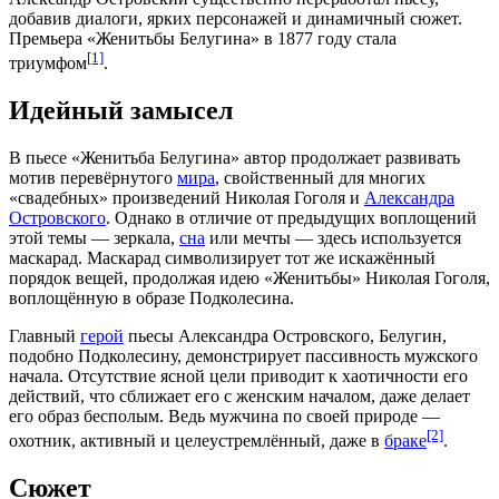
добавив
диалоги
, ярких персонажей и динамичный
сюжет
.
Премьера «Женитьбы Белугина» в
1877 году
стала
[1]
триумфом
.
Идейный замысел
В пьесе «Женитьба Белугина» автор продолжает развивать
мотив перевёрнутого
мира
, свойственный для многих
«свадебных» произведений
Николая Гоголя
и
Александра
Островского
. Однако в отличие от предыдущих воплощений
этой темы — зеркала,
сна
или мечты — здесь используется
маскарад
. Маскарад символизирует тот же искажённый
порядок вещей, продолжая идею «Женитьбы» Николая Гоголя,
воплощённую в образе Подколесина.
Главный
герой
пьесы Александра Островского, Белугин,
подобно Подколесину, демонстрирует
пассивность
мужского
начала. Отсутствие ясной
цели
приводит к хаотичности его
действий, что сближает его с женским началом, даже делает
его
образ
бесполым. Ведь мужчина по своей
природе
—
[2]
охотник, активный и целеустремлённый, даже в
браке
.
Сюжет