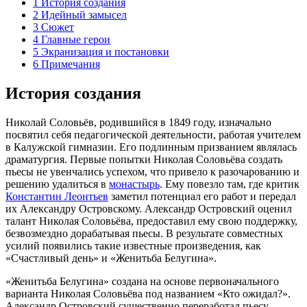
1
История создания
2
Идейный замысел
3
Сюжет
4
Главные герои
5
Экранизация и постановки
6
Примечания
История создания
Николай Соловьёв, родившийся в
1849 году
, изначально
посвятил себя педагогической
деятельности
, работая учителем
в
Калужской гимназии
. Его подлинным призванием являлась
драматургия
. Первые попытки Николая Соловьёва создать
пьесы
не увенчались успехом, что привело к разочарованию и
решению удалиться в
монастырь
. Ему повезло там, где
критик
Константин Леонтьев
заметил потенциал его работ и передал
их Александру Островскому. Александр Островский оценил
талант Николая Соловьёва, предоставил ему свою поддержку,
безвозмездно дорабатывая пьесы. В результате совместных
усилий появились такие известные произведения, как
«
Счастливый день
» и «Женитьба Белугина».
«Женитьба Белугина» создана на основе первоначального
варианта Николая Соловьёва под названием «Кто ожидал?».
Александр Островский существенно переработал пьесу,