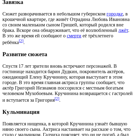
Завязка
Сюжет разворачивается в небольшом губернском
городке
, в
крошечной
квартире
, где живёт Отрадина Любовь Ивановна
со своим маленьким сыном Гришей, который родился вне
брака. Вскоре она обнаруживает, что её возлюбленный
лжёт
.
В это же время ей сообщают о
смерти
её трёхлетнего
[2]
ребёнка
.
Развитие сюжета
Спустя 17 лет зрители вновь встречают персонажей. В
гостинице
находится барин Дудкин, покровитель
актёров
,
ожидающий Елену Кручинину, которая выступает в этом
городе. В это время главная актриса группы сообщает, что
актёр Григорий Незнамов поссорился с местным богатым
человеком Мухобоевым. Кручинина возвращается с гастролей
[2]
и вступается за Григория
.
Кульминация
Появляется нищенка, в которой Кручинина узнаёт бывшую
няню своего сына. Актриса настаивает на рассказе о том, что
стало с мальчиком. Галчиха поясняет, что он не погиб, а был