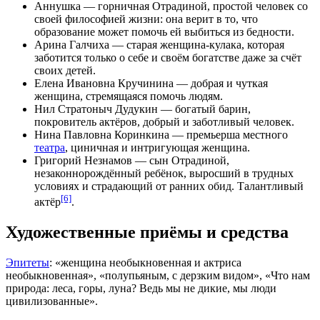
Аннушка — горничная Отрадиной, простой человек со
своей философией жизни: она верит в то, что
образование может помочь ей выбиться из бедности.
Арина Галчиха — старая женщина-кулака, которая
заботится только о себе и своём богатстве даже за счёт
своих детей.
Елена Ивановна Кручинина — добрая и чуткая
женщина, стремящаяся помочь людям.
Нил Стратоныч Дудукин — богатый барин,
покровитель актёров, добрый и заботливый человек.
Нина Павловна Коринкина — премьерша местного
театра
, циничная и интригующая женщина.
Григорий Незнамов — сын Отрадиной,
незаконнорождённый ребёнок, выросший в трудных
условиях и страдающий от ранних обид. Талантливый
[6]
актёр
.
Художественные приёмы и средства
Эпитеты
: «женщина необыкновенная и актриса
необыкновенная», «полупьяным, с дерзким видом», «Что нам
природа: леса, горы, луна? Ведь мы не дикие, мы люди
цивилизованные».