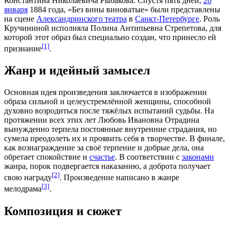
Константина Николаевича Рыбакова
. Спустя пять дней,
20
января
1884 года, «Без вины виноватые» были представлены
на
сцене
Александринского театра
в
Санкт-Петербурге
. Роль
Кручининой исполняла
Полина Антипьевна Стрепетова
, для
которой этот образ был специально создан, что принесло ей
[1]
признание
.
Жанр и идейный замысел
Основная идея произведения заключается в изображении
образа сильной и целеустремлённой женщины, способной
духовно возродиться после тяжёлых испытаний судьбы. На
протяжении всех этих лет Любовь Ивановна Отрадина
вынужденно терпела постоянные внутренние страдания, но
сумела преодолеть их и проявить себя в
творчестве
. В финале,
как вознаграждение за своё терпение и добрые дела, она
обретает спокойствие и
счастье
. В соответствии с
законами
жанра, порок подвергается наказанию, а доброта получает
[2]
свою награду
. Произведение написано в жанре
[3]
мелодрама
.
Композиция и сюжет