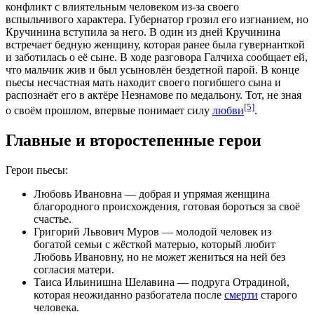
конфликт с влиятельным человеком из-за своего
вспыльчивого характера. Губернатор грозил его изгнанием, но
Кручинина вступила за него. В один из дней Кручинина
встречает бедную женщину, которая ранее была гувернанткой
и заботилась о её сыне. В ходе разговора Галчиха сообщает ей,
что мальчик жив и был усыновлён бездетной парой. В конце
пьесы несчастная мать находит своего погибшего сына и
распознаёт его в актёре Незнамове по
медальону
. Тот, не зная
[5]
о своём прошлом, впервые понимает силу
любви
.
Главные и второстепенные герои
Герои пьесы:
Любовь Ивановна — добрая и упрямая женщина
благородного происхождения, готовая бороться за своё
счастье.
Григорий Львович Муров — молодой человек из
богатой семьи с жёсткой матерью, который любит
Любовь Ивановну, но не может жениться на ней без
согласия матери.
Таиса Ильинишна Шелавина — подруга Отрадиной,
которая неожиданно разбогатела после
смерти
старого
человека.