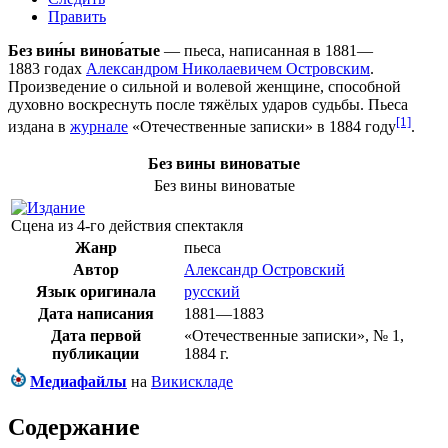
Править
Без вин́ы винов́атые
—
пьеса
, написанная в
1881—
1883 годах
Александром Николаевичем Островским
.
Произведение о сильной и волевой женщине, способной
духовно воскреснуть после тяжёлых ударов судьбы. Пьеса
[1]
издана в
журнале
«
Отечественные записки
» в
1884 году
.
Без вины виноватые
Без вины виноватые
Сцена из 4-го действия спектакля
Жанр
пьеса
Автор
Александр Островский
Язык оригинала
русский
Дата написания
1881—1883
Дата первой
«
Отечественные записки
», № 1,
публикации
1884 г.
Медиафайлы
на
Викискладе
Содержание