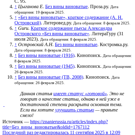
С. 95
.
↑
Цыганова Е.
Без вины виноватые
. Проза.ру.
Дата
обращения: 19 февраля 2025.
↑
«Без вины виноватые», краткое содержание (А. Н.
Островский)
. Литеровед.ру.
Дата обращения: 8 февраля 2025.
↑
Guru.
Краткое содержание пьесы Александра
Островского «Без вины виноватые»
. ЛитераГуру (31
июля 2023).
Дата обращения: 8 февраля 2025.
↑
Островский А.Н.
Без вины виноватые
. Костромка.ру.
Дата обращения: 8 февраля 2025.
↑
Без вины виноватые (1916)
. Кинопоиск.
Дата обращения:
8 февраля 2025.
↑
Без вины виноватые (1945)
. Кинопоиск.
Дата обращения:
26 февраля 2025.
↑
Без вины виноватые (ТВ, 2008)
. Кинопоиск.
Дата
обращения: 26 февраля 2025.
Данная статья
имеет статус «готовой»
. Это не
говорит о
качестве статьи
, однако в ней уже в
достаточной степени раскрыта основная тема.
Если вы хотите
улучшить статью
— правьте
смело!
Источник —
https://znanierussia.ru/articles/index.php?
title=Без_вины_виноватые&oldid=1767112
Последний раз редактировалась 11 сентября 2025 в 12:09