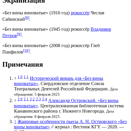
Экранизация
«
Без вины виноватые
» (
1916 год
)
режиссёр
Чеслав
[8]
Сабинский
.
«
Без вины виноватые
» (
1945 год
) режиссёр
Владимир
[9]
Петров
.
«
Без вины виноватые
» (
2008 год
) режиссёр
Глеб
[10]
Панфилов
.
Примечания
1,0
1,1
↑
Исторический январь для «Без вины
виноватых»
. Свердловское отделение Союза
Театральных Деятелей Российской Федерации.
Дата
обращения: 5 февраля 2025.
2,0
2,1
2,2
2,3
2,4
↑
Александр Островский. «Без вины
виноватые»
. Централизованная библиотечная система
Канавинского района г. Нижнего Новгорода.
Дата
обращения: 8 февраля 2025.
↑
Жанровые особенности пьесы А. Н. Островского «Без
вины виноватые»
// журнал : Вестник КГУ. — 2020. —