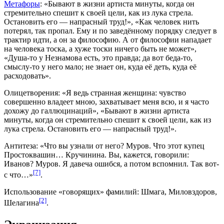
Метафоры
: «Бывают в жизни артиста минуты, когда он
стремительно спешит к своей цели, как из лука стрела.
Остановить его — напрасный труд!», «Как человек нить
потерял, так пропал. Ему и по заведённому порядку следует в
трактир идти, а он за философию. А от философии нападает
на человека тоска, а хуже тоски ничего быть не может»,
«Душа-то у Незнамова есть, это правда; да вот беда-то,
смыслу-то у него мало; не знает он, куда её деть, куда её
расходовать».
Олицетворения
: «Я ведь странная женщина: чувство
совершенно владеет мною, захватывает меня всю, и я часто
дохожу до галлюцинаций», «Бывают в жизни артиста
минуты, когда он стремительно спешит к своей цели, как из
лука стрела. Остановить его — напрасный труд!».
Антитеза
: «Что вы узнали от него? Муров. Что этот купец
Простоквашин… Кручинина. Вы, кажется, говорили:
Иванов? Муров. Я давеча ошибся, а потом вспомнил. Так вот-
[7]
с что…»
.
Использование «говорящих» фамилий: Шмага, Миловздоров,
[2]
Шелагина
.