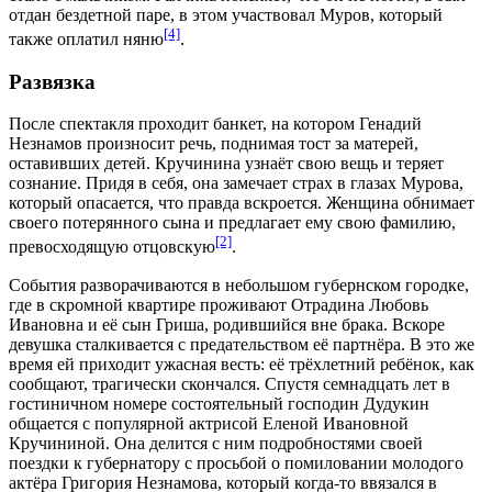
отдан бездетной паре, в этом участвовал Муров, который
[4]
также оплатил няню
.
Развязка
После спектакля проходит банкет, на котором Генадий
Незнамов произносит речь, поднимая тост за матерей,
оставивших детей. Кручинина узнаёт свою вещь и теряет
сознание. Придя в себя, она замечает страх в глазах Мурова,
который опасается, что правда вскроется. Женщина обнимает
своего потерянного сына и предлагает ему свою
фамилию
,
[2]
превосходящую отцовскую
.
События разворачиваются в небольшом губернском городке,
где в скромной квартире проживают Отрадина Любовь
Ивановна и её сын Гриша, родившийся вне брака. Вскоре
девушка сталкивается с предательством её партнёра. В это же
время ей приходит ужасная весть: её трёхлетний ребёнок, как
сообщают, трагически скончался. Спустя семнадцать лет в
гостиничном номере состоятельный господин Дудукин
общается с популярной актрисой Еленой Ивановной
Кручининой. Она делится с ним подробностями своей
поездки к губернатору с просьбой о помиловании молодого
актёра Григория Незнамова, который когда-то ввязался в