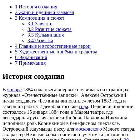
1
История создания
2
Жанр и идейный замысел
3
Композиция и сюжет
3.1
Завязка
3.2
Развитие сюжета
3.3
Кульминация
3.4
Развязка
4
Главные и второстепенные герои
5
Художественные приёмы и средства
6
Экранизация
7
Примечания
История создания
В
январе
1884 года
пьеса впервые появилась на страницах
журнала «Отечественные записки». Алексей Островский
начал создавать «Без вины виноватые» летом 1883 года и
завершил работу
7 декабря
того же
года
. Первое исполнение
состоялось
15 января
1884 года в
Малом театре
, где
легендарная русская
актриса
Любовь Павловна Никулина
исполнила роль Коринкиной в бенефисном
спектакле
.
Островский задумывал пьесу для
московского
Малого театра,
а характер Незнамова был написан с учётом талантливого