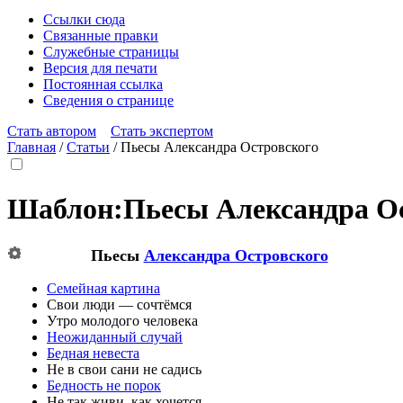
Ссылки сюда
Связанные правки
Служебные страницы
Версия для печати
Постоянная ссылка
Сведения о странице
Стать автором
Стать экспертом
Главная
/
Статьи
/
Пьесы Александра Островского
Шаблон
:
Пьесы Александра О
Пьесы
Александра Островского
Семейная картина
Свои люди — сочтёмся
Утро молодого человека
Неожиданный случай
Бедная невеста
Не в свои сани не садись
Бедность не порок
Не так живи, как хочется