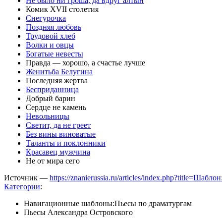
Не было ни гроша, да вдруг алтын
Комик XVII столетия
Снегурочка
Поздняя любовь
Трудовой хлеб
Волки и овцы
Богатые невесты
Правда — хорошо, а счастье лучше
Женитьба Белугина
Последняя жертва
Бесприданница
Добрый барин
Сердце не камень
Невольницы
Светит, да не греет
Без вины виноватые
Таланты и поклонники
Красавец мужчина
Не от мира сего
Источник —
https://znanierussia.ru/articles/index.php?title=
Категории
:
Навигационные шаблоны:Пьесы по драматургам
Пьесы Александра Островского