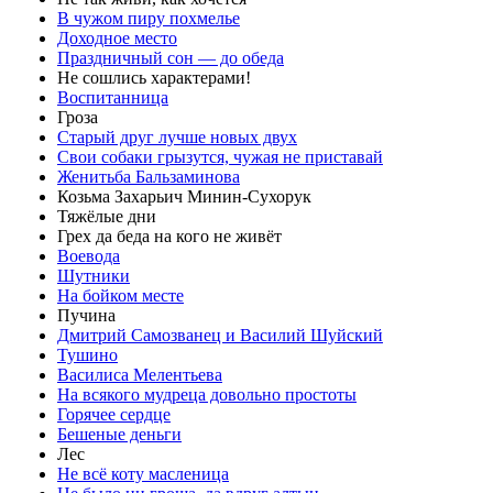
В чужом пиру похмелье
Доходное место
Праздничный сон — до обеда
Не сошлись характерами!
Воспитанница
Гроза
Старый друг лучше новых двух
Свои собаки грызутся, чужая не приставай
Женитьба Бальзаминова
Козьма Захарьич Минин-Сухорук
Тяжёлые дни
Грех да беда на кого не живёт
Воевода
Шутники
На бойком месте
Пучина
Дмитрий Самозванец и Василий Шуйский
Тушино
Василиса Мелентьева
На всякого мудреца довольно простоты
Горячее сердце
Бешеные деньги
Лес
Не всё коту масленица