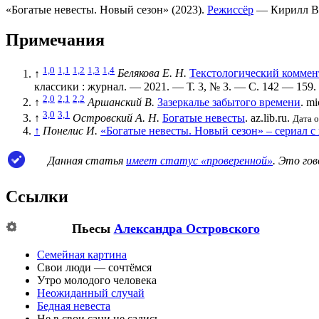
«Богатые невесты. Новый сезон» (
2023
).
Режиссёр
—
Кирилл В
Примечания
1,0
1,1
1,2
1,3
1,4
↑
Белякова Е. Н.
Текстологический коммент
классики : журнал. — 2021. —
Т. 3
,
№ 3
. —
С. 142 — 159
.
2,0
2,1
2,2
↑
Аршанский В.
Зазеркалье забытого времени
. m
3,0
3,1
↑
Островский А. Н.
Богатые невесты
. az.lib.ru.
Дата о
↑
Понелис И.
«Богатые невесты. Новый сезон» – сериал с
Данная статья
имеет статус «проверенной»
. Это го
Ссылки
Пьесы
Александра Островского
Семейная картина
Свои люди — сочтёмся
Утро молодого человека
Неожиданный случай
Бедная невеста
Не в свои сани не садись