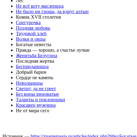
Лес
Не всё коту масленица
Не было ни гроша, да вдруг алтын
Комик XVII столетия
Снегурочка
Поздняя любовь
Трудовой хлеб
Волки и овцы
Богатые невесты
Правда — хорошо, а счастье лучше
Женитьба Белугина
Последняя жертва
Бесприданница
Добрый барин
Сердце не камень
Невольницы
Светит, да не греет
Без вины виноватые
Таланты и поклонники
Красавец мужчина
Не от мира сего
Источник —
https://znanierussia.ru/articles/index.php?title=Бог