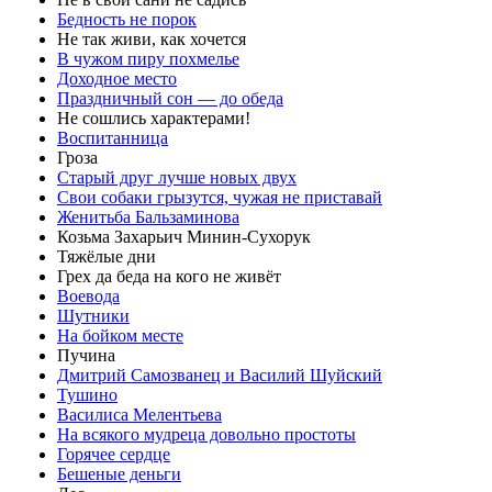
Бедность не порок
Не так живи, как хочется
В чужом пиру похмелье
Доходное место
Праздничный сон — до обеда
Не сошлись характерами!
Воспитанница
Гроза
Старый друг лучше новых двух
Свои собаки грызутся, чужая не приставай
Женитьба Бальзаминова
Козьма Захарьич Минин-Сухорук
Тяжёлые дни
Грех да беда на кого не живёт
Воевода
Шутники
На бойком месте
Пучина
Дмитрий Самозванец и Василий Шуйский
Тушино
Василиса Мелентьева
На всякого мудреца довольно простоты
Горячее сердце
Бешеные деньги