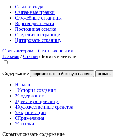
Ссылки сюда
Связанные правки
Служебные страницы
Версия для печати
Постоянная ссылка
Сведения о странице
Цитировать страницу
Стать автором
Стать экспертом
Главная
/
Статьи
/
Богатые невесты
Содержание
переместить в боковую панель
скрыть
Начало
1
История создания
2
Содержание
3
Действующие лица
4
Художественные средства
5
Экранизации
6
Примечания
7
Ссылки
Скрыть/показать содержание