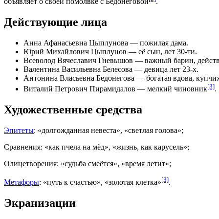
объявляет о своей
помолвке
с Бедонеговой
.
Действующие лица
Анна Афанасьевна Цыплунова — пожилая дама.
Юрий Михайлович Цыплунов — её сын, лет 30-ти.
Всеволод Вячеславич Гневышов — важный барин, действит
Валентина Васильевна Белесова — девица лет 23-х.
Антонина Власьевна Бедонегова — богатая вдова, купчиха
[3]
Виталий Петрович Пирамидалов — мелкий чиновник
.
Художественные средства
Эпитеты
: «долгожданная невеста», «светлая голова»;
Сравнения
: «как пчела на мёд», «жизнь, как карусель»;
Олицетворения
: «судьба смеётся», «время летит»;
[3]
Метафоры
: «путь к счастью», «золотая клетка»
.
Экранизации