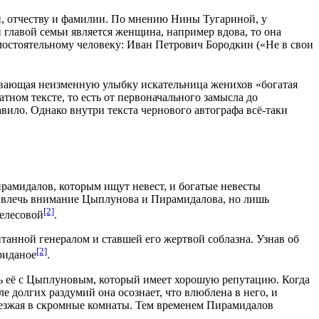
и, отчеству и фамилии. По мнению
Нины Тугариной
, у
и главой семьи является женщина, например
вдова
, то она
мостоятельному человеку: Иван Петрович Бородкин («
Не в свои
ывающая неизменную улыбку искательница женихов «богатая
чатном тексте, то есть от первоначального замысла до
вило. Однако внутри текста чернового автографа всё-таки
рамидалов, которым ищут
невест
, и богатые невесты
ривлечь внимание Цыплунова и Пирамидалова, но лишь
[2]
Белесовой
.
питанной
генералом
и ставшей его жертвой соблазна. Узнав об
[2]
риданое
.
нить её с Цыплуновым, который имеет хорошую
репутацию
. Когда
е долгих раздумий она осознает, что влюблена в него, и
еезжая в скромные комнаты. Тем временем Пирамидалов