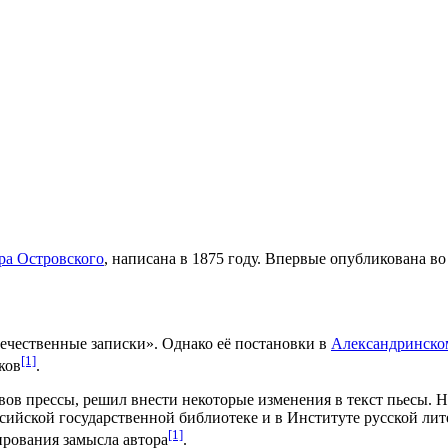
ра Островского
, написана в 1875 году. Впервые опубликована во
течественные записки». Однако её постановки в
Александринско
[1]
ков
.
вов
прессы
, решил внести некоторые изменения в текст пьесы. 
сийской государственной библиотеке
и в
Институте русской ли
[1]
рования замысла автора
.