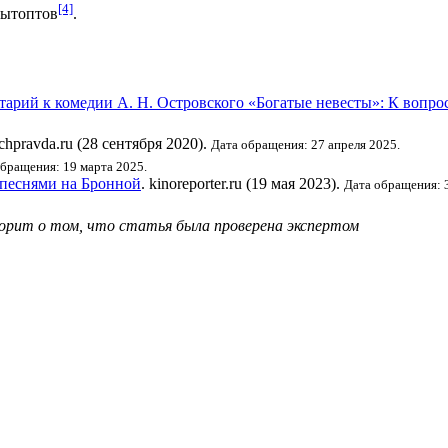
[4]
ытоптов
.
арий к комедии А. Н. Островского «Богатые невесты»: К вопрос
ichpravda.ru (28 сентября 2020).
Дата обращения: 27 апреля 2025.
бращения: 19 марта 2025.
 песнями на Бронной
. kinoreporter.ru (19 мая 2023).
Дата обращения: 
ворит о том, что статья была проверена экспертом