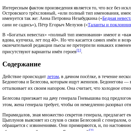
Интересным фактом произведения является то, что все без ис
Островского трёхсловный, «или полный тип именования, имеют
именуется так же: Анна Петровна Незабудкина («
Бедная невест
сани не садись
»), Пётр Егорыч Мелузов («
Таланты и поклонни
В «Богатых невестах» «полный тип именования» имеют и «важ
вдова, купчиха, лет под 40». Но что касается самих имён и возр
окончательной
редакции
пьесы не претерпели никаких изменени
[1]
присутствуют варианты имён героев
.
Содержание
Действие происходит
летом
, в дачном посёлке, в течение нес
Бедонегова и Белесова, которым ищут
женихов
. Бедонегова —
отталкивает их своим напором. Она считает, что холодное отн
Белесова приезжает на дачу генерала Гневышова под предлого
этом, жена
генерала
требует, чтобы он немедленно разорвал от
Пирамидалов, зная множество
секретов
генерала, предлагает е
Цыплунов выясняет из слухов о связи Белесовой с генералом, о
обращается с извинениями. Они примиряются, и, по настоянию
[2]