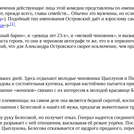
ключения действующие лица этой комедии представлены по имен
, прежде всего, главы семейств... Обычно это мужчины, но есл
а
»). Подобный тип именования Островский даёт и взрослому са
[1]
ки
»)»
.
ный барин», и «девица лет 23-х», и «мелкий чиновник», и выз
аста героев, то они в черновом автографе те же, что и в первопе
й, что для Александра Островского скорее исключение, чем пра
кольких дней. Здесь отдыхают молодые
чиновники
Цыплунов и Пи
вдова
и состоятельная купчиха, которая настойчиво пытается п
ошение «женихов» связано с их интересом к молодой красавице 
м племянницы; на самом деле она является бедной
сиротой
, вос
ношения с Белесовой и нашёл ей мужа, предлагая значительное
п
му руку Белесовой, но получает отказ. Генерал надеется соеди
н разрывает с ней отношения, высказывая ей резкие упрёки. Посл
 Цыплунова, Белесова отказывается от щедрого приданого, пер