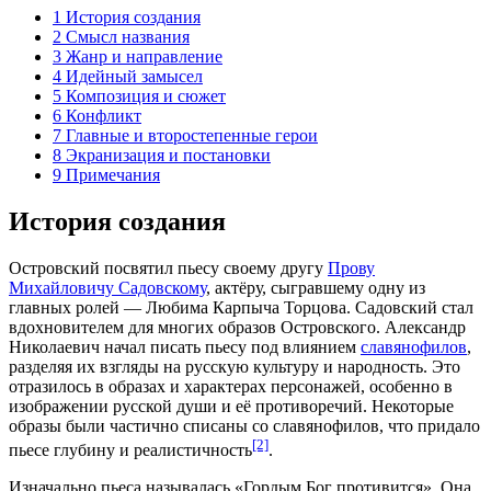
1
История создания
2
Смысл названия
3
Жанр и направление
4
Идейный замысел
5
Композиция и сюжет
6
Конфликт
7
Главные и второстепенные герои
8
Экранизация и постановки
9
Примечания
История создания
Островский посвятил пьесу своему другу
Прову
Михайловичу Садовскому
, актёру, сыгравшему одну из
главных ролей — Любима Карпыча Торцова. Садовский стал
вдохновителем для многих образов Островского. Александр
Николаевич начал писать пьесу под влиянием
славянофилов
,
разделяя их взгляды на русскую культуру и народность. Это
отразилось в образах и характерах персонажей, особенно в
изображении русской души и её противоречий. Некоторые
образы были частично списаны со славянофилов, что придало
[2]
пьесе глубину и реалистичность
.
Изначально пьеса называлась «Гордым Бог противится». Она