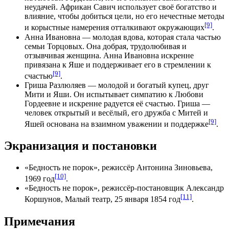
неудачей. Африкан Савич использует своё богатство и
влияние, чтобы добиться
цели
, но его нечестные методы
[9]
и корыстные намерения отталкивают окружающих
.
Анна Ивановна
— молодая вдова, которая стала частью
семьи Торцовых. Она добрая,
трудолюбивая
и
отзывчивая женщина. Анна Ивановна искренне
привязана к Яше и поддерживает его в стремлении к
[9]
счастью
.
Гриша Разлюляев
— молодой и богатый купец, друг
Мити и Яши. Он испытывает
симпатию
к Любови
Гордеевне и искренне радуется её счастью. Гриша —
человек открытый и весёлый, его дружба с Митей и
[9]
Яшей основана на взаимном уважении и
поддержке
.
Экранизация и постановки
«Бедность не порок», режиссёр
Антонина Зиновьева
,
[10]
1969 год
.
«Бедность не порок», режиссёр-постановщик
Александр
[11]
Коршунов
,
Малый театр
, 25 января 1854 год
.
Примечания