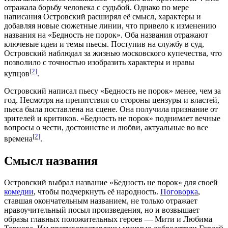
отражала борьбу человека с судьбой. Однако по мере
написания Островский расширял её смысл, характеры и
добавляя новые
сюжетные
линии, что привело к изменению
названия на «Бедность не порок». Оба названия отражают
ключевые идеи и темы пьесы. Поступив на службу в суд,
Островский наблюдал за жизнью московского купечества, что
позволило с точностью изобразить характеры и нравы
[2]
купцов
.
Островский написал пьесу «Бедность не порок» менее, чем за
год. Несмотря на препятствия со стороны
цензуры
и властей,
пьеса была поставлена на сцене. Она получила признание от
зрителей и
критиков
. «Бедность не порок» поднимает вечные
вопросы о чести, достоинстве и любви, актуальные во все
[2]
времена
.
Смысл названия
Островский выбрал название «Бедность не порок» для своей
комедии
, чтобы подчеркнуть её народность.
Поговорка
,
ставшая окончательным названием, не только отражает
нравоучительный посыл произведения, но и возвышает
образы главных положительных героев — Мити и Любима