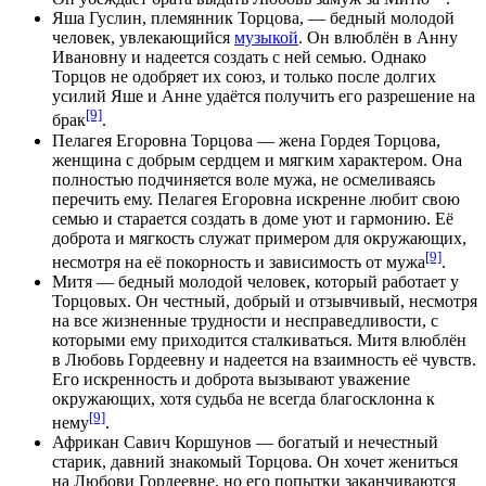
Яша Гуслин
, племянник Торцова, — бедный молодой
человек, увлекающийся
музыкой
. Он влюблён в Анну
Ивановну и надеется создать с ней семью. Однако
Торцов не одобряет их союз, и только после долгих
усилий Яше и Анне удаётся получить его разрешение на
[9]
брак
.
Пелагея Егоровна Торцова
— жена Гордея Торцова,
женщина с добрым сердцем и мягким характером. Она
полностью подчиняется воле мужа, не осмеливаясь
перечить ему. Пелагея Егоровна искренне любит свою
семью и старается создать в доме
уют
и гармонию. Её
доброта и мягкость служат примером для окружающих,
[9]
несмотря на её покорность и зависимость от мужа
.
Митя
— бедный молодой человек, который работает у
Торцовых. Он честный, добрый и
отзывчивый
, несмотря
на все жизненные трудности и несправедливости, с
которыми ему приходится сталкиваться. Митя влюблён
в Любовь Гордеевну и надеется на взаимность её чувств.
Его
искренность
и доброта вызывают уважение
окружающих, хотя судьба не всегда благосклонна к
[9]
нему
.
Африкан Савич Коршунов
— богатый и нечестный
старик, давний знакомый Торцова. Он хочет жениться
на Любови Гордеевне, но его попытки заканчиваются