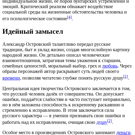
индивидуальной жизни, её порой бунтарских устремлений и
эмоций. Критический реализм обнажает воздействие
социальной среды на жизненные обстоятельства человека и
[4]
его психологическое состояние
.
Идейный замысел
Александр Островский талантливо передал русские
традиции, быт и уклад жизни, создав многослойную картину
народной жизни. Он детально описал человеческие
взаимоотношения, затрагивая темы уважения к старшим,
семейных ценностей, моральный выбор, грех и
любовь
. Через
образы персонажей автор раскрывает суть людей своего
[2]
времени
, позволяя читателю глубже понять русскую душу
.
Центральная идея
творчества
Островского заключается в том,
что русский человек далёк от совершенства. Он допускает
ошибки, поддаётся слабостям и часто поступает неправильно,
но в нём заложена способность к искреннему раскаянию и
стремлению к исправлению. В этом заключается сила
русского характера — в умении признавать свои ошибки и
[2]
работать над их исправлением, очищая свою
душу
.
Особое место в произведениях Островского занимают
деньги
.