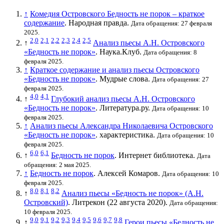
↑
Комедия Островского Бедность не порок – краткое
содержание
. Народная правда.
Дата обращения: 27 февраля
2025.
2,0
2,1
2,2
2,3
2,4
2,5
↑
Анализ пьесы А.Н. Островского
«Бедность не порок»
. Наука.Клуб.
Дата обращения: 8
февраля 2025.
↑
Краткое содержание и анализ пьесы Островского
«Бедность не порок»
. Мудрые слова.
Дата обращения: 27
февраля 2025.
4,0
4,1
↑
Глубокий анализ пьесы А.Н. Островского
«Бедность не порок»
. Литература.ру.
Дата обращения: 10
февраля 2025.
↑
Анализ пьесы Александра Николаевича Островского
«Бедность не порок»
. характеристика.
Дата обращения: 10
февраля 2025.
6,0
6,1
↑
Бедность не порок
. Интернет библиотека.
Дата
обращения: 2 мая 2025.
↑
Бедность не порок
. Алексей Комаров.
Дата обращения: 10
февраля 2025.
8,0
8,1
8,2
↑
Анализ пьесы «Бедность не порок» (А.Н.
Островский)
. Литрекон (22 августа 2020).
Дата обращения:
10 февраля 2025.
9,0
9,1
9,2
9,3
9,4
9,5
9,6
9,7
9,8
↑
Герои пьесы «Бедность не