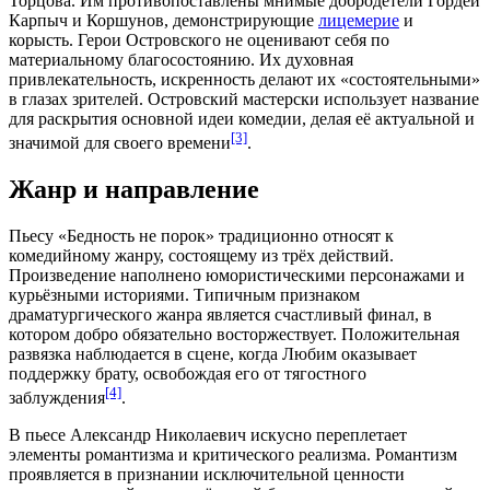
Торцова. Им противопоставлены мнимые добродетели Гордей
Карпыч и Коршунов, демонстрирующие
лицемерие
и
корысть
. Герои Островского не оценивают себя по
материальному благосостоянию. Их духовная
привлекательность, искренность делают их «состоятельными»
в глазах
зрителей
. Островский мастерски использует название
для раскрытия основной идеи комедии, делая её актуальной и
[3]
значимой для своего времени
.
Жанр и направление
Пьесу «Бедность не порок» традиционно относят к
комедийному жанру, состоящему из трёх действий.
Произведение наполнено юмористическими персонажами и
курьёзными историями. Типичным признаком
драматургического жанра является счастливый финал, в
котором добро обязательно восторжествует. Положительная
развязка наблюдается в сцене, когда Любим оказывает
поддержку брату, освобождая его от тягостного
[4]
заблуждения
.
В пьесе Александр Николаевич искусно переплетает
элементы романтизма и критического реализма. Романтизм
проявляется в признании исключительной ценности