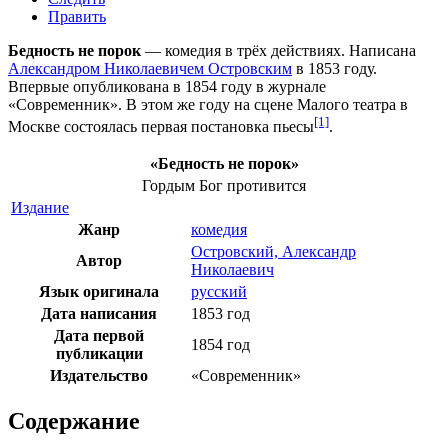
Править
Бедность не порок
— комедия в трёх действиях. Написана
Александром Николаевичем Островским
в
1853 году
.
Впервые опубликована в
1854 году
в журнале
«
Современник
». В этом же году на сцене Малого театра в
[1]
Москве состоялась первая постановка пьесы
.
«Бедность не порок»
Гордым Бог противится
Издание
Жанр
комедия
Островский, Александр
Автор
Николаевич
Язык оригинала
русский
Дата написания
1853 год
Дата первой
1854 год
публикации
Издательство
«
Современник
»
Содержание