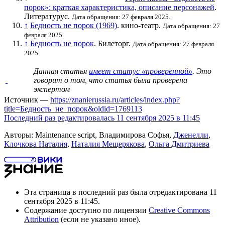
порок»: краткая характеристика, описание персонажей
.
Литературус.
Дата обращения: 27 февраля 2025.
↑
Бедность не порок (1969)
. кино-театр.
Дата обращения: 27
февраля 2025.
↑
Бедность не порок
. Билеторг.
Дата обращения: 27 февраля
2025.
Данная статья
имеет статус «проверенной»
. Это
говорит о том, что статья была проверена
экспертом
Источник —
https://znanierussia.ru/articles/index.php?
title=Бедность_не_порок&oldid=1769113
Последний раз редактировалась 11 сентября 2025 в 11:45
Авторы: Maintenance script, Владимирова Софья,
Дженелли
,
Клочкова Наталия
,
Наталия Мещерякова
,
Ольга Дмитриева
Эта страница в последний раз была отредактирована 11
сентября 2025 в 11:45.
Содержание доступно по лицензии
Creative Commons
Attribution
(если не указано иное).