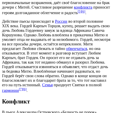
первоначальные возражения, даёт своё благословение на брак
дочери с Митей. Счастливое разрешение
конфликта
приносит
[5]
[6]
героям долгожданное облегчение и радость
.
Действие пьесы происходит в
России
во второй половине
XIX века
. Гордей Карпыч Торцов,
купец
, решает выдать свою
дочь Любовь Гордеевну замуж за
вдовца
Африкана Савича
Коршунова. Однако Любовь влюблена в приказчика Митю и
умоляет отца не выдавать её за нелюбимого. Гордей, несмотря
на все просьбы дочери, остаётся непреклонен. Митя
предлагает Любови сбежать и тайно
обвенчаться
, но она
отказывается. В этот момент в разговор вступает Любим
Карпыч, брат Гордея. Он просит его не отдавать дочь за
Африкана, так как тот недавно обманул и разорил Любима.
Гордей отказывается извиняться и объявляет, что отдаст дочь
за бедняка Митю. Влюблённые начинают радоваться, но
Гордей берёт свои слова обратно. Однако в конце концов он
благословляет их и благодарит брата за то, что тот наставил
его на путь истинный.
Семья
празднует Святки в полной
[7]
[6]
гармонии
.
Конфликт
В пьесе Александра Островского «Бедность не порок»