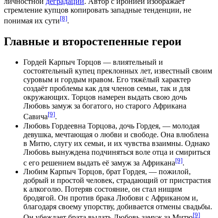
личностной
деградации
. Автор с иронией изображает
стремление купцов копировать западные тенденции, не
[8]
понимая их сути
.
Главные и второстепенные герои
Гордей Карпыч Торцов
— влиятельный и
состоятельный купец преклонных лет, известный своим
суровым и гордым нравом. Его тяжёлый характер
создаёт проблемы как для членов семьи, так и для
окружающих. Торцов намерен выдать свою дочь
Любовь замуж за богатого, но старого Африкана
[9]
Савича
.
Любовь Гордеевна Торцова, дочь Гордея, — молодая
девушка, мечтающая о любви и
свободе
. Она влюблена
в Митю, слугу их семьи, и их чувства взаимны. Однако
Любовь вынуждена подчиняться воле отца и смириться
[9]
с его решением выдать её замуж за Африкана
.
Любим Карпыч Торцов
, брат Гордея, — пожилой,
добрый и простой человек, страдающий от пристрастия
к алкоголю. Потеряв состояние, он стал нищим
бродягой
. Он против брака Любови с Африканом и,
благодаря своему упорству, добивается отмены
свадьбы
.
[9]
Он убеждает брата выдать Любовь замуж за Митю
.