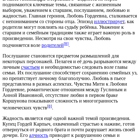
поднимаются ключевые темы, связанные с жизненным
выбором,
уважением
к старшим, послушанием, любовью и
жадностью
. Главная героиня, Любовь Гордеевна, сталкивается
с непониманием со стороны отца. Эпизод
иллюстрирует
, как
родители могут повлиять на судьбу ребёнка. Уважение к
старшим и семейным
традициям
также играет важную роль в
произведении. Несмотря на свои чувства, Любовь
[8]
подчиняется воле
родителей
.
Послушание становится предметом размышлений для
некоторых
персонажей
. Пелагея и её дочь разрываются между
личным
счастьем
и необходимостью следовать воле главы
семьи. Их послушание способствует сохранению семейных уз,
но препятствует личному благополучию. Любовь в пьесе
представлена в разных
аспектах.
Чувства Мити к
Любови
Гордеевне
, романтические отношения между Гуслиным и
Анной Ивановной, отсутствие любви в первом браке
Коршунова показывают сложность и многогранность
[8]
человеческих чувств
.
Жадность
является ещё одной важной темой произведения.
Купец Гордей Карпыч, охваченный страстью к наживе, готов
отвернуться от родного брата и почти разрушает жизнь своей
дочери. Его
алчность
приводит к разрушению семьи и