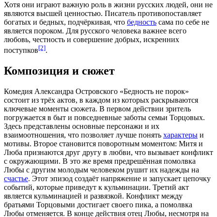
Хотя они играют важную роль в жизни русских людей, они не
являются высшей
ценностью
. Писатель противопоставляет
богатых и бедных, подчёркивая, что
бедность
сама по себе не
является пороком. Для русского человека важнее всего
любовь,
честность
и совершение добрых, искренних
[2]
поступков
.
Композиция и сюжет
Комедия Александра Островского «Бедность не порок»
состоит из трёх актов, в каждом из которых раскрываются
ключевые моменты сюжета. В первом действии зритель
погружается в быт и повседневные заботы семьи Торцовых.
Здесь представлены основные
персонажи
и их
взаимоотношения, что позволяет лучше понять
характеры
и
мотивы. Второе становится поворотным моментом: Митя и
Люба признаются друг другу в любви, что вызывает конфликт
с окружающими. В это же время предрешённая
помолвка
Любы с другим молодым человеком рушит их надежды на
счастье
. Этот эпизод создаёт напряжение и запускает цепочку
событий, которые приведут к кульминации. Третий акт
является кульминацией и развязкой. Конфликт между
братьями Торцовыми достигает своего пика, а помолвка
Любы отменяется. В конце действия отец Любы, несмотря на