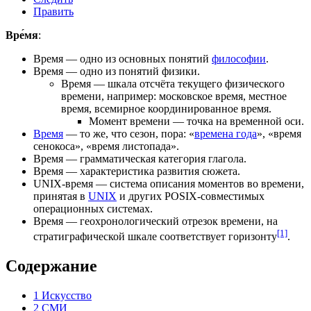
Править
Вре́мя
:
Время
— одно из основных понятий
философии
.
Время
— одно из понятий
физики
.
Время — шкала отсчёта текущего физического
времени, например: московское время,
местное
время
,
всемирное координированное время
.
Момент времени
— точка на временной оси.
Время
— то же, что сезон, пора: «
времена года
», «время
сенокоса», «время листопада».
Время
— грамматическая категория
глагола
.
Время
— характеристика развития
сюжета
.
UNIX-время
— система описания моментов во времени,
принятая в
UNIX
и других POSIX-совместимых
операционных системах.
Время
— геохронологический отрезок времени, на
[1]
стратиграфической шкале соответствует
горизонту
.
Содержание
1
Искусство
2
СМИ