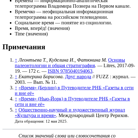
Времена
— информационно-аналитическая
телепрограмма
Владимира Познера
на Первом канале.
Времечко
— неофициальная информационная
телепрограмма на российском телевидении.
Социальное время
— понятие из социологии.
Время, вперёд!
(значения)
Time (значения)
Примечания
↑
Леонтьева Т., Куделина И., Фатюнина М.
Основы
палеонтологии и общая стратиграфия
. — Litres, 2017-09-
19. — 172 с. —
ISBN 9785040194063
.
↑
Екатерина Борисова.
Друг народа
//
FUZZ
: журнал. —
2003. —
Вып. № 11
.
↑
«Время» (Берлин) в Путеводителе РНБ «Газеты в сети
и вне её»
↑
«Время» (Нью-Йорк) в Путеводителе РНБ «Газеты в
сети и вне её»
↑
Общественно-научный и художественный журнал
«Культура и время»
. Международный Центр Рерихов.
Дата обращения: 12 мая 2025.
Список значений слова или словосочетания со