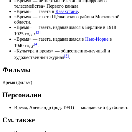
«Время» — четвёртый
телеканал
«цифрового
телесемейства»
Первого канала
.
«
Время
» — газета в
Казахстане
.
«
Время
» — газета Щёлковского района
Московской
области
.
«
Время
» — газета, издававшаяся в
Берлине
в 1918—
[3]
1925 годах
.
«
Время
» — газета, издававшаяся в
Нью-Йорке
в
[4]
1940 году
.
«
Культура и время
» — общественно-научный и
[5]
художественный журнал
.
Фильмы
Время (фильм)
Персоналии
Время, Александр
(род. 1991) — молдавский футболист.
См. также