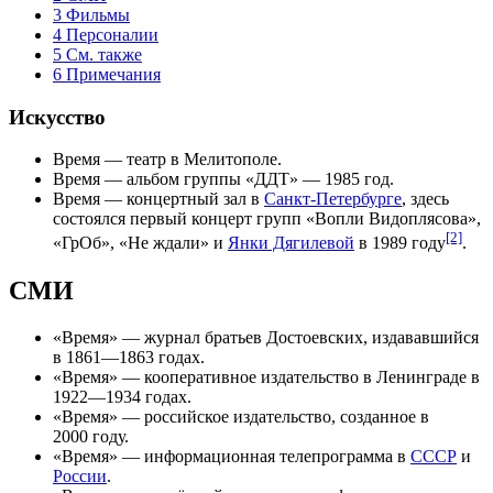
3
Фильмы
4
Персоналии
5
См. также
6
Примечания
Искусство
Время
— театр в
Мелитополе
.
Время
— альбом группы «
ДДТ
» —
1985 год
.
Время
—
концертный зал
в
Санкт-Петербурге
, здесь
состоялся первый концерт групп «
Вопли Видоплясова
»,
[2]
«
ГрОб
», «
Не ждали
» и
Янки Дягилевой
в
1989 году
.
СМИ
«
Время
» — журнал братьев Достоевских, издававшийся
в
1861
—
1863 года
х.
«
Время
» — кооперативное издательство в Ленинграде в
1922
—
1934 годах
.
«
Время
» — российское издательство, созданное в
2000 году
.
«
Время
» — информационная телепрограмма в
СССР
и
России
.