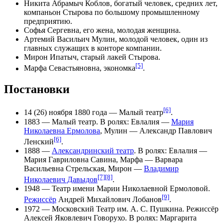
Никита Абрамыч Коблов, богатый человек, средних лет,
компаньон Стырова по большому промышленному
предприятию.
Софья Сергевна, его жена, молодая
женщина
.
Артемий Васильич Мулин, молодой человек, один из
главных служащих в
конторе
компании.
Мирон Ипатыч, старый
лакей
Стырова.
[5]
Марфа Севастьяновна,
экономка
.
Постановки
[6]
14
(26) ноября
1880 года
—
Малый театр
.
1883
— Малый театр. В ролях: Евлалия —
Мария
Николаевна Ермолова
, Мулин —
Александр Павлович
[6]
Ленский
.
1888
—
Александринский театр
. В ролях: Евлалия —
Мария Гавриловна Савина
, Марфа —
Варвара
Васильевна Стрельская
, Мирон —
Владимир
[7]
[8]
Николаевич Давыдов
.
1948
—
Театр имени Марии Николаевной Ермоловой
.
[9]
Режиссёр
Андрей Михайлович Лобанов
.
1972
—
Московский Театр им. А. С. Пушкина
. Режиссёр
Алексей Яковлевич Говорухо
. В ролях:
Маргарита