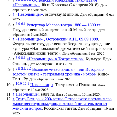
↑
Островский Александр Николаевич
«Невольницы»
. lib.ru/Классика (24 апреля 2018).
Дата
обращения: 6 мая 2025.
↑
«Невольницы»
. ostrovskiy.lit-info.ru.
Дата обращения: 6 мая
2025.
6,0
6,1
↑
Репертуар Малого театра 1880 — 1890 гг.
.
Государственный академический Малый театр.
Дата
обращения: 6 мая 2025.
↑
«Невольницы» , Островский А.Н., 09.09.1888
.
Федеральное государственное бюджетное учреждение
культуры «Национальный драматический театр России
(Александринский театр)».
Дата обращения: 9 мая 2025.
8,0
8,1
↑
«Невольницы» в Театре сатиры
. Культура Двух
Столиц.
Дата обращения: 10 мая 2025.
9,0
9,1
9,2
↑
Вольные «невольницы», или История о
золотой клетке - театральная хроника - ноябрь
. Кино-
Театр.Ру.
Дата обращения: 9 мая 2025.
10,0
10,1
↑
Невольницы
. Театр имени Пушкина.
Дата
обращения: 10 мая 2025.
↑
Невольницы
. satire.ru.
Дата обращения: 10 мая 2025.
↑
Театр Сатиры к 200-летию Островского поставил его
малоизвестную комедию, в которой писатель решает
женский вопрос
. Российская газета.
Дата обращения: 10 мая
2025.