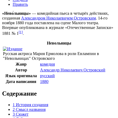
Править
«Нево́льницы»
— комедийная пьеса в четырёх действиях,
созданная
Александром Николаевичем Островским
.
14-го
ноября
1880 года
поставлена на сцене
Малого театра
.
Впервые опубликована в журнале «Отечественные Записки»
[1]
1881
№ 1
.
Невольницы
Русская актриса Мария Ермолова в роли Евлампии в
"Невольницах" Островского
Жанр
комедия
Автор
Александр Николаевич Островский
Язык оригинала
русский
Дата написания
1880
Содержание
1
История создания
2
Смысл названия
3
Сюжет