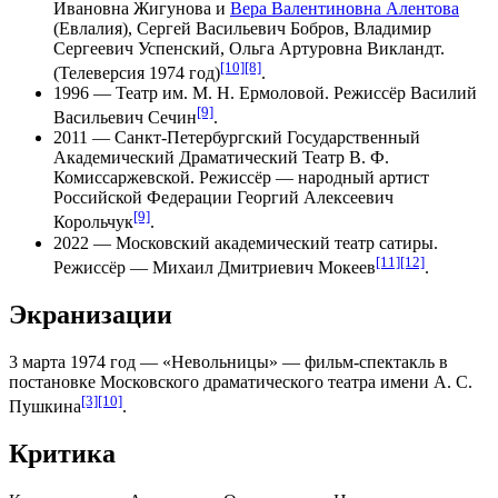
Ивановна Жигунова
и
Вера Валентиновна Алентова
(Евлалия),
Сергей Васильевич Бобров
,
Владимир
Сергеевич Успенский
,
Ольга Артуровна Викландт
.
[10]
[8]
(Телеверсия
1974 год
)
.
1996
—
Театр им. М. Н. Ермоловой
. Режиссёр
Василий
[9]
Васильевич Сечин
.
2011
—
Санкт-Петербургский Государственный
Академический Драматический Театр В. Ф.
Комиссаржевской
. Режиссёр — народный артист
Российской Федерации
Георгий Алексеевич
[9]
Корольчук
.
2022
—
Московский академический театр сатиры
.
[11]
[12]
Режиссёр —
Михаил Дмитриевич Мокеев
.
Экранизации
3 марта
1974 год
— «Невольницы» — фильм-спектакль в
постановке
Московского драматического театра имени А. С.
[3]
[10]
Пушкина
.
Критика