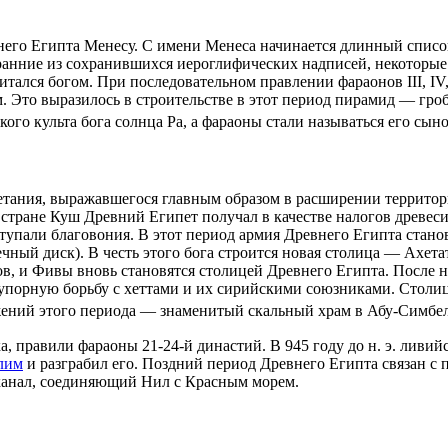
него Египта
Менесу
. С имени Менеса начинается длинный спис
 ранние из сохранившихся иероглифических надписей, некоторые
итался богом. При последовательном правлении фараонов III, IV
. Это выразилось в строительстве в этот период пирамид — гр
кого культа
бога солнца Ра
, а фараоны стали называться его сын
тания, выражавшегося главным образом в расширении территор
в
стране Куш
Древний Египет получал в качестве налогов древесин
тупали благовония. В этот период армия Древнего Египта стано
чный диск). В честь этого бога строится новая столица —
Ахета
ов, и
Фивы
вновь становятся столицей Древнего Египта. После н
 упорную борьбу с
хеттами
и их сирийскими союзниками. Столице
жений этого периода — знаменитый скальный храм в Абу-Симбе
а, правили фараоны 21-24-й династий. В 945 году до н. э. ливи
лим
и разграбил его. Поздний период Древнего Египта связан с
канал, соединяющий Нил с Красным морем.