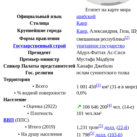
Египет на карте мира
Официальный язык
арабский
Столица
Каир
Крупнейшие города
Каир
,
Александрия
,
Гиза
,
Шу
[2]
Форма правления
смешанная республика
Государственный строй
унитарное государство
Президент
Абдул-Фаттах Ас-Сиси
Премьер-министр
Мустафа Мадбули
Спикер
Палаты представителей
Ханафи Джебали
Гос. религия
ислам
суннитского толка
Территория
[3]
• Всего
1 001 450
км²
(
31-я в мире
)
• % водной поверхности
0,6%
Население
[4]
↗
• Оценка (2022)
106 646 200
чел.
(
14-е
)
•
Плотность
101
чел./км²
ВВП
(
ППС
)
[5]
• Итого (2019)
1,231 трлн
долл.
(
22-й
)
[5]
• На душу населения
11 798
долл.
(
103-й
)