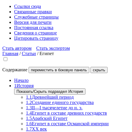
Ссылки сюда
Связанные правки
Служебные страницы
Версия для печати
Постоянная ссылка
Сведения о странице
Цитировать страницу
Стать автором
Стать экспертом
Главная
/
Статьи
/
Египет
Содержание
переместить в боковую панель
скрыть
Начало
1
История
Показать/Скрыть подраздел История
1.1
Древнейший период
1.2
Создание единого государства
1.3
II—I тысячелетие до н. э.
1.4
Египет в составе древних государств
1.5
Арабский Египет
1.6
Египет в составе Османской империи
1.7
XX век