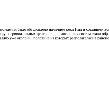
емледелия
было обусловлено наличием реки Нил и созданием во
вокруг первоначальных центров ирригационных систем стали обр
вляло уже около 40, половина из которых располагалась в район