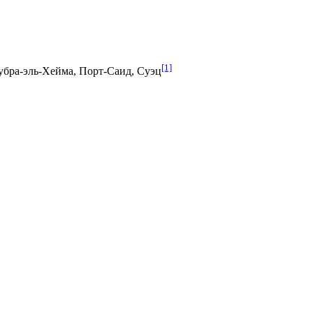
[1]
бра-эль-Хейма
,
Порт-Саид
,
Суэц