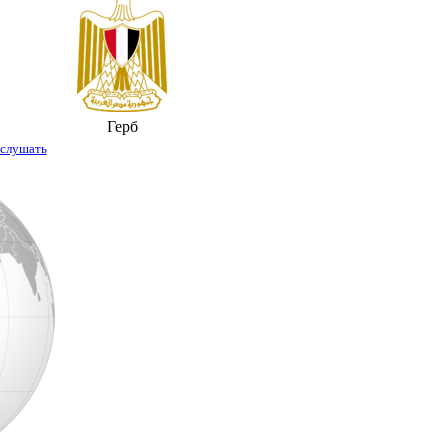
Герб
слушать