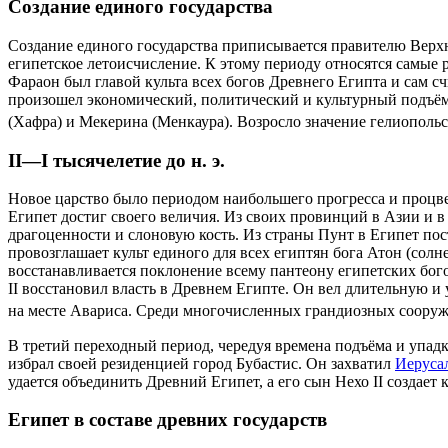
Создание единого государства
Создание единого государства приписывается правителю Верх
египетское летоисчисление. К этому периоду относятся самые
Фараон был главой культа всех богов Древнего Египта и сам сч
произошел экономический, политический и культурный подъём
(Хафра) и
Мекерина
(Менкаура). Возросло значение гелиопольс
II—I тысячелетие до н. э.
Новое царство
было периодом наибольшего прогресса и процве
Египет достиг своего величия. Из своих провинций в Азии и 
драгоценности и слоновую кость. Из
страны Пунт
в Египет пос
провозглашает культ единого для всех египтян бога
Атон
(солне
восстанавливается поклонение всему пантеону египетских бог
II
восстановил власть в Древнем Египте. Он вел длительную и
на месте Авариса. Среди многочисленных грандиозных соору
В третий переходный период, чередуя времена подъёма и упадк
избрал своей резиденцией город
Бубастис
. Он захватил
Иеруса
удается объединить Древний Египет, а его сын
Нехо II
создает 
Египет в составе древних государств