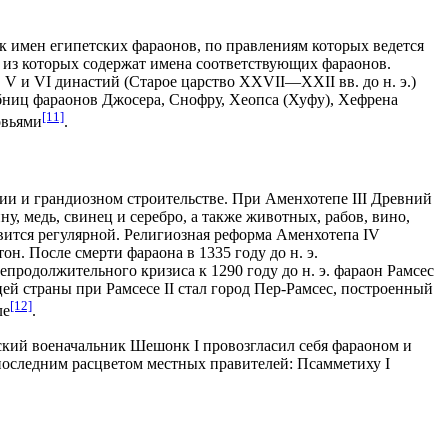
ок имен египетских
фараонов
, по правлениям которых ведется
 из которых содержат имена соответствующих фараонов.
, V и VI династий (Старое царство XXVII—XXII вв. до н. э.)
обниц фараонов
Джосера
,
Снофру
,
Хеопса
(Хуфу),
Хефрена
[11]
овьями
.
ии и грандиозном строительстве. При
Аменхотепе III
Древний
у, медь, свинец и серебро, а также животных, рабов, вино,
вится регулярной. Религиозная реформа
Аменхотепа IV
тон
. После смерти фараона в 1335 году до н. э.
епродолжительного кризиса к 1290 году до н. э. фараон
Рамсес
й страны при Рамсесе II стал город
Пер-Рамсес
, построенный
[12]
ле
.
йский военачальник
Шешонк I
провозгласил себя фараоном и
 последним расцветом местных правителей:
Псамметиху I