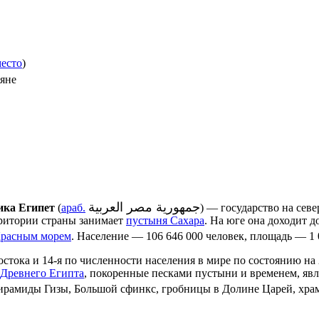
место
)
тяне
ика Египет
(
араб.
‎) — государство на сев
рритории страны занимает
пустыня Сахара
. На юге она доходит 
расным морем
. Население — 106 646 000 человек, площадь — 1
осток
а и 14-я по численности населения в мире по состоянию н
Древнего Египта
, покоренные песками пустыни и временем, яв
ирамиды Гизы
,
Большой сфинкс
, гробницы в
Долине Царей
, хр