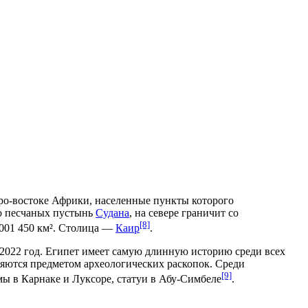
еро-востоке
Африки
, населенные пункты которого
до песчаных пустынь
Судана
, на севере граничит со
[8]
 001 450 км². Столица —
Каир
.
а 2022 год. Египет имеет самую длинную историю среди всех
ляются предметом археологических раскопок. Среди
[9]
амы в
Карнаке
и
Луксоре
, статуи в
Абу-Симбеле
.