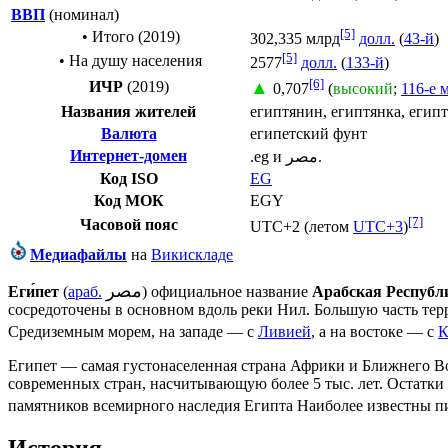
ВВП
(номинал)
[5]
• Итого (2019)
302,335 млрд
долл.
(
43-й
)
[5]
• На душу населения
2577
долл.
(
133-й
)
[6]
▲
ИЧР
(2019)
0,707
(
высокий
;
116-е 
Названия жителей
египтянин, египтянка, егип
Валюта
египетский фунт
Интернет-домен
.eg
и
مصر.
Код ISO
EG
Код МОК
EGY
[7]
Часовой пояс
UTC+2
(летом
UTC+3
)
Медиафайлы
на
Викискладе
مصر
Еги́пет
(
араб.
‎‎) официальное название
Арабская Республ
сосредоточены в основном вдоль реки
Нил
. Большую часть те
Средиземным морем
, на западе — с
Ливией
, а на востоке — с
К
Египет — самая густонаселенная страна Африки и
Ближнего В
современных стран, насчитывающую более 5 тыс. лет. Остатки
памятников всемирного наследия Египта Наиболее известны
п