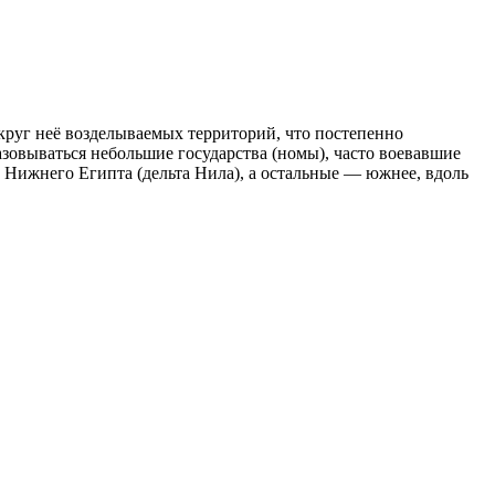
круг неё возделываемых территорий, что постепенно
азовываться небольшие государства (номы), часто воевавшие
е
Нижнего Египта
(дельта Нила), а остальные — южнее, вдоль