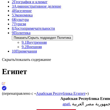
2
География и климат
3
Административное деление
4
Население
5
Экономика
6
Культура
7
Туризм
8
Достопримечательности
9
Политика
Показать/Скрыть подраздел Политика
9.1
Внутренняя
9.2
Внешняя
10
Примечания
Скрыть/показать содержание
Египет
(перенаправлено с «
Арабская Республика Египет
»)
Арабская Республика Егип
مهورية مصر العربية
араб.