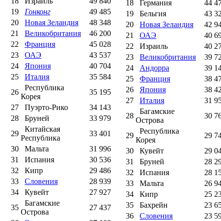
18
Израиль
49 840
18
Германия
44 4
19
Гонконг
49 485
19
Бельгия
43 3
20
Новая Зеландия
48 348
20
Новая Зеландия
42 9
21
Великобритания
46 200
21
ОАЭ
40 6
22
Франция
45 028
22
Израиль
40 2
23
ОАЭ
43 537
23
Великобритания
39 7
24
Япония
40 704
24
Андорра
39 1
25
Италия
35 584
25
Франция
38 4
Республика
26
Япония
38 4
26
35 195
Корея
27
Италия
31 9
27
Пуэрто-Рико
34 143
Багамские
28
30 7
28
Бруней
33 979
Острова
Китайская
Республика
29
33 401
29
29 7
Республика
Корея
30
Мальта
31 996
30
Кувейт
29 0
31
Испания
30 536
31
Бруней
28 2
32
Кипр
29 486
32
Испания
28 1
33
Словения
28 939
33
Мальта
26 9
34
Кувейт
27 927
34
Кипр
25 2
Багамские
35
Бахрейн
23 6
35
27 437
Острова
36
Словения
23 5