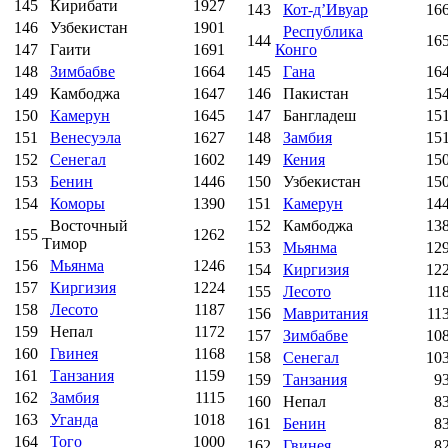
145
Кирибати
1927
143
Кот-д’Ивуар
16
146
Узбекистан
1901
Республика
144
16
147
Гаити
1691
Конго
148
Зимбабве
1664
145
Гана
16
149
Камбоджа
1647
146
Пакистан
15
150
Камерун
1645
147
Бангладеш
15
151
Венесуэла
1627
148
Замбия
15
152
Сенегал
1602
149
Кения
15
153
Бенин
1446
150
Узбекистан
15
154
Коморы
1390
151
Камерун
14
Восточный
152
Камбоджа
13
155
1262
Тимор
153
Мьянма
12
156
Мьянма
1246
154
Киргизия
12
157
Киргизия
1224
155
Лесото
11
158
Лесото
1187
156
Мавритания
11
159
Непал
1172
157
Зимбабве
10
160
Гвинея
1168
158
Сенегал
10
161
Танзания
1159
159
Танзания
9
162
Замбия
1115
160
Непал
8
163
Уганда
1018
161
Бенин
8
164
Того
1000
162
Гвинея
8