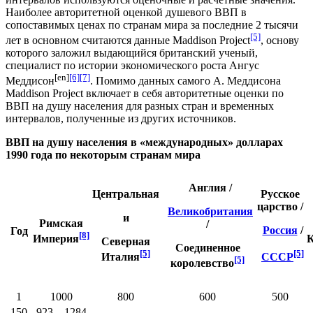
Наиболее авторитетной оценкой душевого ВВП в
сопоставимых ценах по странам мира за последние 2 тысячи
[5]
лет в основном считаются данные Maddison Project
, основу
которого заложил выдающийся британский ученый,
специалист по истории экономического роста
Ангус
[en]
[6]
[7]
Меддисон
. Помимо данных самого А. Меддисона
Maddison Project включает в себя авторитетные оценки по
ВВП на душу населения для разных стран и временных
интервалов, полученные из других источников.
ВВП на душу населения в «международных» долларах
1990 года по некоторым странам мира
Англия
/
Центральная
Русское
царство
/
Великобритания
и
Римская
/
Россия
/
Год
[8]
Империя
Северная
Соединенное
[5]
[5]
Италия
СССР
[5]
королевство
1
1000
800
600
500
150
923—1284