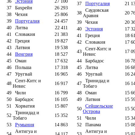
36
Эстония
27 100
37
Португалия
21 1
37
Бахрейн
26 293
Саудовская
38
20 7
38
Чехия
25 806
Аравия
39
Португалия
24 457
39
Чехия
20 3
40
Литва
22 411
40
Эстония
17 3
41
Словакия
21 383
41
Греция
18 6
42
Греция
19 827
42
Словакия
17 6
43
Латвия
19 538
Сент-Китс и
43
17 0
44
Венгрия
18 527
Невис
45
Оман
17 632
44
Барбадос
16 7
46
Польша
17 318
45
Литва
16 6
47
Уругвай
16 965
46
Уругвай
16 2
Сент-Китс и
Тринидад и
48
16 917
47
16 1
Невис
Тобаго
49
Чили
16 799
48
Оман
15 6
50
Барбадос
16 105
49
Латвия
15 5
51
Хорватия
15 807
Сейшельские
50
15 5
Острова
Тринидад и
52
15 352
Тобаго
51
Чили
15 3
53
Румыния
14 863
52
Панама
15 0
Антигуа и
Антигуа и
54
14 117
53
15 0