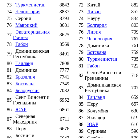
73
Туркменистан
8843
72
Китай
88
74
Черногория
8837
73
Ливан
85
75
Сербия
8793
74
Науру
83
76
Маврикий
8681
75
Болгария
80
Экваториальная
76
Ливия
79
77
8625
Гвинея
77
Черногория
76
78
Габон
8569
78
Доминика
76
Доминиканская
79
Ботсвана
75
79
8491
Республика
80
Туркменистан
73
80
Таиланд
7808
81
Габон
72
81
Доминика
7777
Сент-Винсент и
82
71
82
Бразилия
7741
Гренадины
83
Ботсвана
7349
Доминиканская
83
70
84
Белоруссия
7032
Республика
Сент-Винсент и
84
Таиланд
65
85
6952
Гренадины
85
Перу
65
86
ЮАР
6861
86
Колумбия
63
Северная
87
Эквадор
61
87
6711
Македония
88
ЮАР
61
88
Перу
6676
89
Суринам
59
Босния и
90
Сербия
59