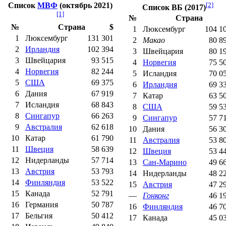
Список
МВФ
(октябрь 2021)
[2]
Список
ВБ
(2017)
[1]
№
Страна
№
Страна
$
1
Люксембург
104 1
1
Люксембург
131 301
2
Макао
80 8
2
Ирландия
102 394
3
Швейцария
80 1
3
Швейцария
93 515
4
Норвегия
75 5
4
Норвегия
82 244
5
Исландия
70 0
5
США
69 375
6
Ирландия
69 3
6
Дания
67 919
7
Катар
63 5
7
Исландия
68 843
8
США
59 5
8
Сингапур
66 263
9
Сингапур
57 7
9
Австралия
62 618
10
Дания
56 3
10
Катар
61 790
11
Австралия
53 8
11
Швеция
58 639
12
Швеция
53 4
12
Нидерланды
57 714
13
Сан-Марино
49 6
13
Австрия
53 793
14
Нидерланды
48 2
14
Финляндия
53 522
15
Австрия
47 2
15
Канада
52 791
—
Гонконг
46 1
16
Германия
50 787
16
Финляндия
46 7
17
Бельгия
50 412
17
Канада
45 0