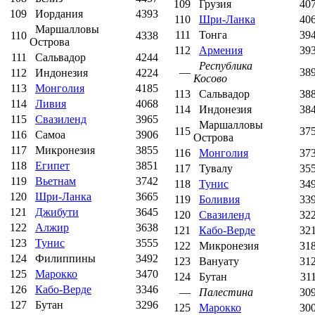
109
Грузия
40
109
Иордания
4393
110
Шри-Ланка
40
Маршалловы
111
Тонга
39
110
4338
Острова
112
Армения
39
111
Сальвадор
4244
Республика
—
38
112
Индонезия
4224
Косово
113
Монголия
4185
113
Сальвадор
38
114
Ливия
4068
114
Индонезия
38
115
Свазиленд
3965
Маршалловы
115
37
116
Самоа
3906
Острова
117
Микронезия
3855
116
Монголия
37
118
Египет
3851
117
Тувалу
35
119
Вьетнам
3742
118
Тунис
34
120
Шри-Ланка
3665
119
Боливия
33
121
Джибути
3645
120
Свазиленд
32
122
Алжир
3638
121
Кабо-Верде
32
123
Тунис
3555
122
Микронезия
31
124
Филиппины
3492
123
Вануату
31
125
Марокко
3470
124
Бутан
31
126
Кабо-Верде
3346
—
Палестина
30
127
Бутан
3296
125
Марокко
30