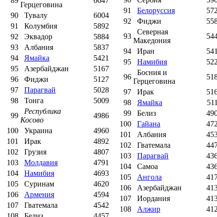
89
6647
Герцеговина
91
Белоруссия
57
90
Тувалу
6004
92
Фиджи
55
91
Колумбия
5892
Северная
93
54
92
Эквадор
5884
Македония
93
Албания
5837
94
Иран
54
94
Ямайка
5421
95
Намибия
52
95
Азербайджан
5167
Босния и
96
51
96
Фиджи
5127
Герцеговина
97
Парагвай
5028
97
Ирак
51
98
Тонга
5009
98
Ямайка
51
Республика
99
Белиз
49
99
4986
Косово
100
Гайана
47
100
Украина
4960
101
Албания
45
101
Ирак
4892
102
Гватемала
44
102
Грузия
4807
103
Парагвай
43
103
Молдавия
4791
104
Самоа
43
104
Намибия
4693
105
Ангола
41
105
Суринам
4620
106
Азербайджан
41
106
Армения
4594
107
Иордания
41
107
Гватемала
4542
108
Алжир
41
108
Белиз
4457