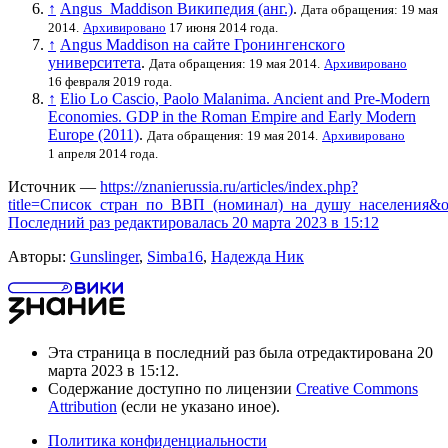
↑
Angus_Maddison Википедия (анг.)
.
Дата обращения: 19 мая
2014.
Архивировано
17 июня 2014 года.
↑
Angus Maddison на сайте Гронингенского
университета
.
Дата обращения: 19 мая 2014.
Архивировано
16 февраля 2019 года.
↑
Elio Lo Cascio, Paolo Malanima. Ancient and Pre-Modern
Economies. GDP in the Roman Empire and Early Modern
Europe (2011)
.
Дата обращения: 19 мая 2014.
Архивировано
1 апреля 2014 года.
Источник —
https://znanierussia.ru/articles/index.php?
title=Список_стран_по_ВВП_(номинал)_на_душу_населения&o
Последний раз редактировалась 20 марта 2023 в 15:12
Авторы:
Gunslinger
,
Simba16
,
Надежда Ник
Эта страница в последний раз была отредактирована 20
марта 2023 в 15:12.
Содержание доступно по лицензии
Creative Commons
Attribution
(если не указано иное).
Политика конфиденциальности