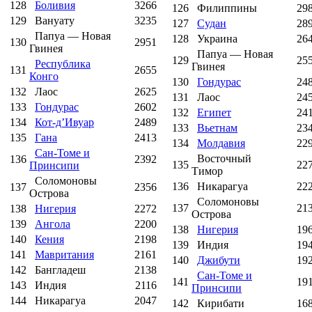
128
Боливия
3266
126
Филиппины
29
129
Вануату
3235
127
Судан
28
Папуа — Новая
128
Украина
26
130
2951
Гвинея
Папуа — Новая
129
25
Республика
Гвинея
131
2655
Конго
130
Гондурас
24
132
Лаос
2625
131
Лаос
24
133
Гондурас
2602
132
Египет
24
134
Кот-д’Ивуар
2489
133
Вьетнам
23
135
Гана
2413
134
Молдавия
22
Сан-Томе и
Восточный
136
2392
135
22
Принсипи
Тимор
Соломоновы
136
Никарагуа
22
137
2356
Острова
Соломоновы
137
21
138
Нигерия
2272
Острова
139
Ангола
2200
138
Нигерия
19
140
Кения
2198
139
Индия
19
141
Мавритания
2161
140
Джибути
19
142
Бангладеш
2138
Сан-Томе и
141
19
143
Индия
2116
Принсипи
144
Никарагуа
2047
142
Кирибати
16