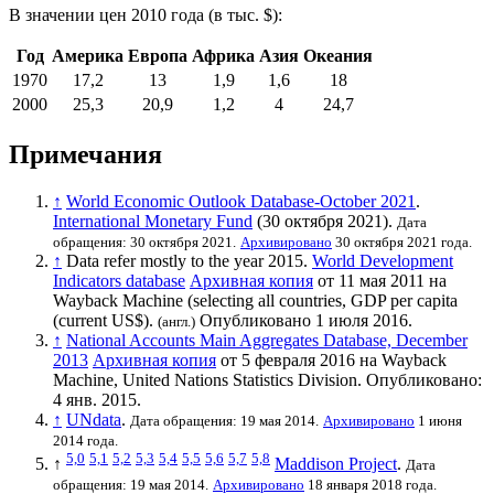
В значении цен 2010 года (в тыс. $):
Год
Америка
Европа
Африка
Азия
Океания
1970
17,2
13
1,9
1,6
18
2000
25,3
20,9
1,2
4
24,7
Примечания
↑
World Economic Outlook Database-October 2021
.
International Monetary Fund
(30 октября 2021).
Дата
обращения: 30 октября 2021.
Архивировано
30 октября 2021 года.
↑
Data refer mostly to the year 2015.
World Development
Indicators database
Архивная копия
от 11 мая 2011 на
Wayback Machine
(selecting all countries, GDP per capita
(current US$).
Опубликовано 1 июля 2016.
(англ.)
↑
National Accounts Main Aggregates Database, December
2013
Архивная копия
от 5 февраля 2016 на
Wayback
Machine
,
United Nations Statistics Division
. Опубликовано:
4 янв. 2015.
↑
UNdata
.
Дата обращения: 19 мая 2014.
Архивировано
1 июня
2014 года.
5,0
5,1
5,2
5,3
5,4
5,5
5,6
5,7
5,8
↑
Maddison Project
.
Дата
обращения: 19 мая 2014.
Архивировано
18 января 2018 года.