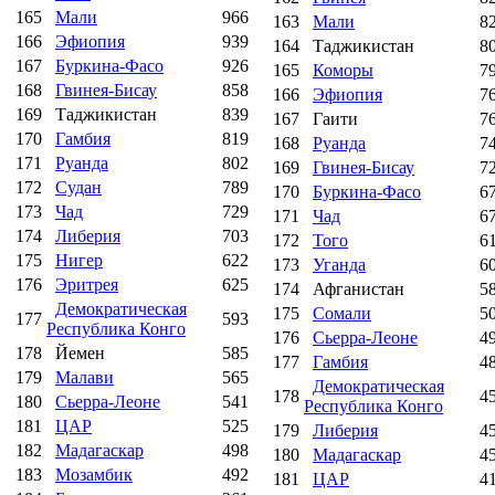
165
Мали
966
163
Мали
8
166
Эфиопия
939
164
Таджикистан
8
167
Буркина-Фасо
926
165
Коморы
7
168
Гвинея-Бисау
858
166
Эфиопия
7
169
Таджикистан
839
167
Гаити
7
170
Гамбия
819
168
Руанда
7
171
Руанда
802
169
Гвинея-Бисау
7
172
Судан
789
170
Буркина-Фасо
6
173
Чад
729
171
Чад
6
174
Либерия
703
172
Того
6
175
Нигер
622
173
Уганда
6
176
Эритрея
625
174
Афганистан
5
Демократическая
175
Сомали
5
177
593
Республика Конго
176
Сьерра-Леоне
4
178
Йемен
585
177
Гамбия
4
179
Малави
565
Демократическая
178
4
180
Сьерра-Леоне
541
Республика Конго
181
ЦАР
525
179
Либерия
4
182
Мадагаскар
498
180
Мадагаскар
4
183
Мозамбик
492
181
ЦАР
4