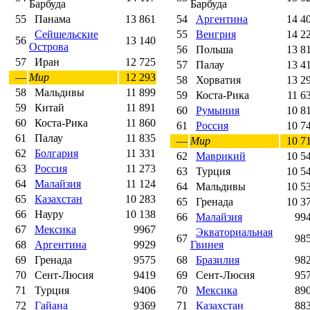
Барбуда
Барбуда
55
Панама
13 861
54
Аргентина
14 4
Сейшельские
55
Венгрия
14 2
56
13 140
Острова
56
Польша
13 8
57
Иран
12 725
57
Палау
13 4
—
Мир
12 293
58
Хорватия
13 2
58
Мальдивы
11 899
59
Коста-Рика
11 6
59
Китай
11 891
60
Румыния
10 8
60
Коста-Рика
11 860
61
Россия
10 7
61
Палау
11 835
—
Мир
10 7
62
Болгария
11 331
62
Маврикий
10 5
63
Россия
11 273
63
Турция
10 5
64
Малайзия
11 124
64
Мальдивы
10 5
65
Казахстан
10 283
65
Гренада
10 3
66
Науру
10 138
66
Малайзия
99
67
Мексика
9967
Экваториальная
67
98
68
Аргентина
9929
Гвинея
69
Гренада
9575
68
Бразилия
98
70
Сент-Люсия
9419
69
Сент-Люсия
95
71
Турция
9406
70
Мексика
89
72
Гайана
9369
71
Казахстан
88