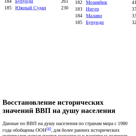
184
Бурунди
261
182
Мозамбик
4
185
Южный Судан
230
183
Нигер
3
184
Малави
3
185
Бурунди
3
Восстановление исторических
значений ВВП на душу населения
Данные по ВВП на душу населения по странам мира с 1980
[4]
года обобщены ООН
, для более ранних исторических
интервалов используются оценочные и расчетные значения.