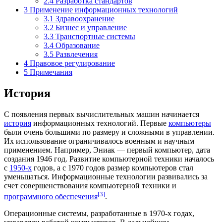
2.4
Разработка стандартов
3
Применение информационных технологий
3.1
Здравоохранение
3.2
Бизнес и управление
3.3
Транспортные системы
3.4
Образование
3.5
Развлечения
4
Правовое регулирование
5
Примечания
История
С появления первых
вычислительных машин
начинается
история
информационных технологий. Первые
компьютеры
были очень большими по размеру и сложными в управлении.
Их использование ограничивалось военным и научным
применением. Например,
Эниак
— первый компьютер, дата
создания
1946 год
. Развитие
компьютерной техники
началось
с
1950-х
годов, а с 1970 годов размер компьютеров стал
уменьшаться. Информационные технологии развивались за
счет совершенствования компьютерной техники и
[3]
программного обеспечения
.
Операционные системы
, разработанные в
1970-х
годах,