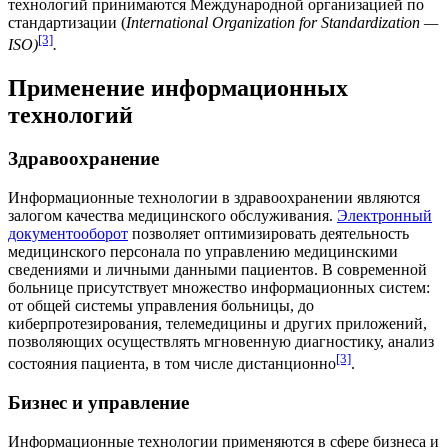
технологий принимаются
Международной организацией по
стандартизации
(
International Organization for Standardization —
[3]
ISO)
.
Применение информационных
технологий
Здравоохранение
Информационные технологии в
здравоохранении
являются
залогом качества
медицинского обслуживания
.
Электронный
документооборот
позволяет оптимизировать деятельность
медицинского
персонала
по управлению медицинскими
сведениями
и
личными данными
пациентов
. В современной
больнице присутствует множество информационных систем:
от общей системы управления
больницы
, до
киберпротезирования
,
телемедицины
и других приложений,
позволяющих осуществлять мгновенную
диагностику
, анализ
[3]
состояния пациента, в том числе дистанционно
.
Бизнес и управление
Информационные технологии применяются в сфере
бизнеса
и