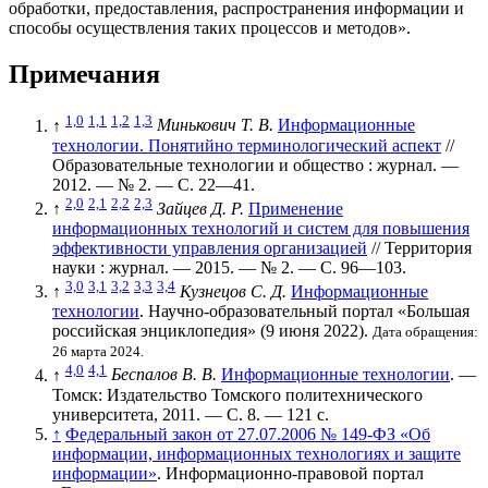
обработки, предоставления, распространения информации и
способы осуществления таких процессов и методов».
Примечания
1,0
1,1
1,2
1,3
↑
Минькович Т. В.
Информационные
технологии. Понятийно терминологический аспект
//
Образовательные технологии и общество : журнал. —
2012. —
№ 2
. —
С. 22—41
.
2,0
2,1
2,2
2,3
↑
Зайцев Д. Р.
Применение
информационных технологий и систем для повышения
эффективности управления организацией
// Территория
науки : журнал. — 2015. —
№ 2
. —
С. 96—103
.
3,0
3,1
3,2
3,3
3,4
↑
Кузнецов С. Д.
Информационные
технологии
. Научно-образовательный портал «Большая
российская энциклопедия» (9 июня 2022).
Дата обращения:
26 марта 2024.
4,0
4,1
↑
Беспалов В. В.
Информационные технологии
. —
Томск: Издательство Томского политехнического
университета, 2011. — С. 8. — 121 с.
↑
Федеральный закон от 27.07.2006 № 149-ФЗ «Об
информации, информационных технологиях и защите
информации»
. Информационно-правовой портал