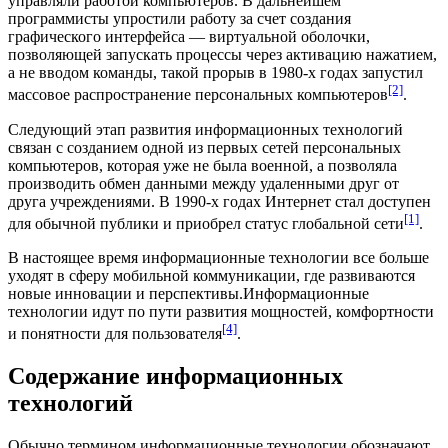
управляли работой компьютеров. В дальнейшем
программисты
упростили работу за счет создания
графического интерфейса
— виртуальной оболочки,
позволяющей запускать процессы через
активацию
нажатием,
а не вводом команды, такой прорыв в
1980-х
годах запустил
[2]
массовое распространение персональных компьютеров
.
Следующий этап развития информационных технологий
связан с созданием одной из первых сетей персональных
компьютеров, которая уже не была военной, а позволяла
производить обмен данными между удаленными друг от
друга учреждениями. В
1990-х
годах
Интернет
стал доступен
[1]
для обычной публики и приобрел статус
глобальной сети
.
В настоящее время информационные технологии все больше
уходят в сферу
мобильной коммуникации
, где развиваются
новые инновации и
перспективы.
Информационные
технологии идут по пути развития мощностей, комфортности
[4]
и понятности для
пользователя
.
Содержание информационных
технологий
Обычно
термином
информационные технологии обозначают