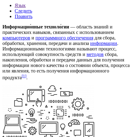
Язык
Следить
Править
Информацио́нные техноло́гии
— область знаний и
практических навыков, связанных с использованием
компьютеров
и
программного обеспечения
для сбора,
обработки, хранения, передачи и анализа
информации
.
Информационными технологиями называют
процесс
,
использующий совокупность
средств
и
методов
сбора,
накопления, обработки и передачи
данных
для получения
информации нового качества о состоянии
объекта
, процесса
или
явления
, то есть получения
информационного
[1]
продукта
.