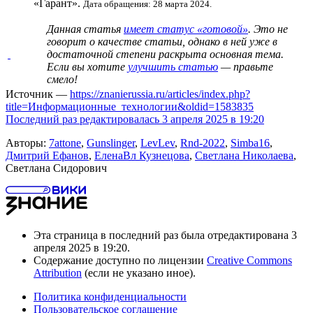
«Гарант».
Дата обращения: 28 марта 2024.
Данная статья
имеет статус «готовой»
. Это не
говорит о
качестве статьи
, однако в ней уже в
достаточной степени раскрыта основная тема.
Если вы хотите
улучшить статью
— правьте
смело!
Источник —
https://znanierussia.ru/articles/index.php?
title=Информационные_технологии&oldid=1583835
Последний раз редактировалась 3 апреля 2025 в 19:20
Авторы:
7attone
,
Gunslinger
,
LevLev
,
Rnd-2022
,
Simba16
,
Дмитрий Ефанов
,
ЕленаВл Кузнецова
,
Светлана Николаева
,
Светлана Сидорович
Эта страница в последний раз была отредактирована 3
апреля 2025 в 19:20.
Содержание доступно по лицензии
Creative Commons
Attribution
(если не указано иное).
Политика конфиденциальности
Пользовательское соглашение