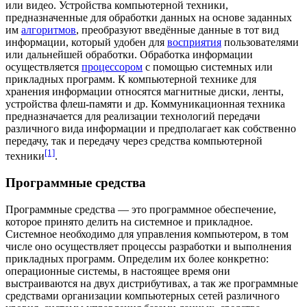
или
видео
. Устройства компьютерной техники,
предназначенные для обработки данных на основе заданных
им
алгоритмов
, преобразуют введённые данные в тот вид
информации, который удобен для
восприятия
пользователями
или дальнейшей обработки. Обработка информации
осуществляется
процессором
с помощью системных или
прикладных программ. К компьютерной технике для
хранения информации относятся
магнитные диски
, ленты,
устройства
флеш-памяти
и др.
Коммуникационная техника
предназначается для реализации технологий передачи
различного вида информации и предполагает как собственно
передачу, так и передачу через средства компьютерной
[1]
техники
.
Программные средства
Программные средства
— это программное обеспечение,
которое принято делить на системное и прикладное.
Системное необходимо для управления компьютером, в том
числе оно осуществляет процессы разработки и выполнения
прикладных программ. Определим их более конкретно:
операционные системы, в настоящее время они
выстраиваются на двух
дистрибутивах
, а так же программные
средствами организации
компьютерных сетей
различного