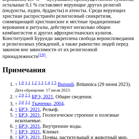
остальные 0,1
%
составляют верующие других религий
(индуисты, иудеи, буддисты) и атеисты. Среди верующих
христиан распространён религиозный синкретизм,
совмещающий христианские и местные традиционные
верования и ритуалы, действуют несколько общин
кимбангистов и других афрохристианских культов.
Конституцией Бурунди закреплена свобода вероисповедания
и религиозных убеждений, а также равенство людей перед
законом вне зависимости от их религиозной
[19]
принадлежности
.
Примечания
1,0
1,1
1,2
1,3
1,4
1,5
↑
Burundi
. Britannica (29 июня 2023).
Дата обращения: 17 июля 2023.
2,0
2,1
↑
БРЭ, 2021
, Общие сведения.
3,0
3,1
↑
Ткаченко, 2004
.
↑
БРЭ, 2021
, Рельеф.
↑
БРЭ, 2021
, Геологическое строение и полезные
ископаемые.
↑
БРЭ, 2021
, Внутренние воды.
↑
БРЭ, 2021
, Климат.
↑
БРЭ, 2021
, Почвы, растительный и животный мир.