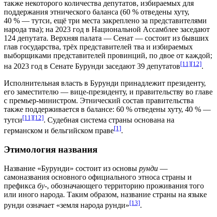
также некоторого количества депутатов, избираемых для
поддержания этнического баланса (60
%
отведены хуту,
40
%
— тутси, ещё три места закреплено за представителями
народа тва); на 2023 год в Национальной Ассамблее заседают
124 депутата. Верхняя палата — Сенат — состоит из бывших
глав государства, трёх представителей тва и избираемых
выборщиками представителей провинций, по двое от каждой;
[11]
[12]
на 2023 год в Сенате Бурунди заседают 39 депутатов
.
Исполнительная власть в Бурунди принадлежит президенту,
его заместителю — вице-президенту, и правительству во главе
с премьер-министром. Этнический состав правительства
также поддерживается в балансе: 60
%
отведены хуту, 40
%
—
[11]
[12]
тутси
. Судебная система страны основана на
[1]
германском и бельгийском праве
.
Этимология названия
Название «Бурунди» состоит из основы
рунди
—
самоназвания
основного официального этноса
страны и
префикса
бу-
, обозначающего территорию проживания того
или иного народа. Таким образом, название страны на языке
[13]
рунди
означает «земля народа рунди»
.