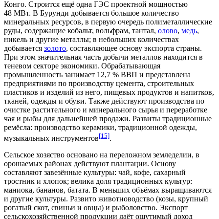
Конго. Строится ещё одна ГЭС проектной мощностью
48
МВт
. В Бурунди добывается большое количество
минеральных ресурсов, в первую очередь полиметаллические
руды, содержащие
кобальт
,
вольфрам
,
тантал
,
олово
,
медь
,
никель
и другие металлы; в небольших количествах
добывается
золото
, составляющее основу экспорта страны.
При этом значительная часть добычи металлов находится в
теневом секторе экономики. Обрабатывающая
промышленность занимает 12,7
%
ВВП и представлена
предприятиями по производству цемента, строительных
пластиков и изделий из него, пищевых продуктов и напитков,
тканей, одежды и обуви. Также действуют производства по
очистке растительного и минерального сырья и переработке
чая и рыбы для дальнейшей продажи. Развиты традиционные
ремёсла: производство керамики, традиционной одежды,
[15]
музыкальных инструментов
.
Сельское хозяство основано на переложном земледелии, в
орошаемых районах действуют плантации. Основу
составляют завезённые культуры: чай, кофе, сахарный
тростник и хлопок; велика доля традиционных культур:
маниока, бананов, батата. В меньших объёмах выращиваются
и другие культуры. Развито животноводство (козы, крупный
рогатый скот, свиньи и овцы) и рыболовство. Экспорт
сельскохозяйственной продукции даёт ощутимый доход