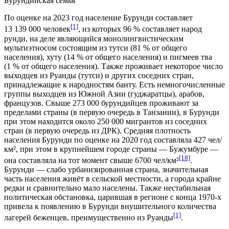
Бурундийская семья
По оценке на 2023 год население Бурунди составляет
[1]
13 139 000
человек
, из которых 96
%
составляет народ
рунди
, на деле являющийся монолингвистическим
мультиэтносом состоящим из тутси (81
%
от общего
населения), хуту (14
%
от общего населения) и пигмеев тва
(1
%
от общего населения). Также проживает некоторое число
выходцев из Руанды (тутси) и других соседних стран,
принадлежащие к народностям
банту
. Есть немногочисленные
группы выходцев из Южной Азии (
гуджаратцы
),
арабов
,
французов
. Свыше 273 000
бурундийцев
проживают за
пределами страны (в первую очередь в Танзании), в Бурунди
при этом находится около 250 000
мигрантов
из соседних
стран (в первую очередь из ДРК). Средняя плотность
населения Бурунди по оценке на 2020 год составляла 427
чел/
км²
, при этом в крупнейшем городе страны — Бужумбуре —
[18]
она составляла на тот момент свыше 6700
чел/км²
.
Бурунди — слабо урбанизированная страна, значительная
часть населения живёт в сельской местности, а города крайне
редки и сравнительно мало населены. Также нестабильная
политическая обстановка, царившая в регионе с конца 1970-х
привела к появлению в Бурунди внушительного количества
[1]
лагерей беженцев, преимущественно из Руанды
.