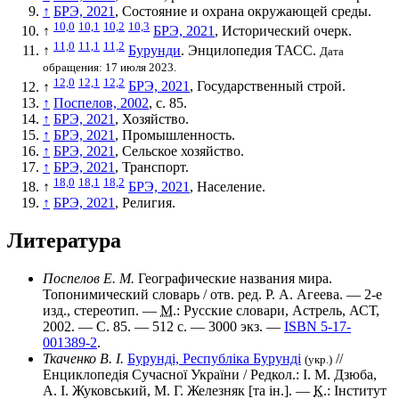
↑
БРЭ, 2021
, Состояние и охрана окружающей среды.
10,0
10,1
10,2
10,3
↑
БРЭ, 2021
, Исторический очерк.
11,0
11,1
11,2
↑
Бурунди
. Энцилопедия
ТАСС
.
Дата
обращения: 17 июля 2023.
12,0
12,1
12,2
↑
БРЭ, 2021
, Государственный строй.
↑
Поспелов, 2002
, с. 85.
↑
БРЭ, 2021
, Хозяйство.
↑
БРЭ, 2021
, Промышленность.
↑
БРЭ, 2021
, Сельское хозяйство.
↑
БРЭ, 2021
, Транспорт.
18,0
18,1
18,2
↑
БРЭ, 2021
, Население.
↑
БРЭ, 2021
, Религия.
Литература
Поспелов Е. М.
Географические названия мира.
Топонимический словарь
/ отв. ред. Р. А. Агеева. — 2-е
изд., стереотип. —
М.
: Русские словари, Астрель, АСТ,
2002. — С. 85. — 512 с. —
3000 экз.
—
ISBN 5-17-
001389-2
.
Ткаченко В. І.
Бурунді, Республіка Бурунді
//
(укр.)
Енциклопедія Сучасної України / Редкол.: І. М. Дзюба,
А. І. Жуковський, М. Г. Железняк [та ін.]. —
К.
: Інститут