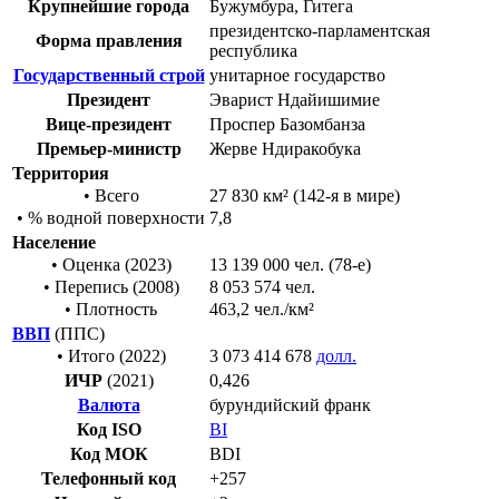
Крупнейшие города
Бужумбура
, Гитега
президентско-парламентская
Форма правления
республика
Государственный строй
унитарное государство
Президент
Эварист Ндайишимие
Вице-президент
Проспер Базомбанза
Премьер-министр
Жерве Ндиракобука
Территория
• Всего
27 830
км²
(
142-я в мире
)
• % водной поверхности
7,8
Население
• Оценка (2023)
13 139 000
чел.
(
78-е
)
• Перепись (2008)
8 053 574
чел.
•
Плотность
463,2
чел./км²
ВВП
(
ППС
)
• Итого (2022)
3 073 414 678
долл.
ИЧР
(2021)
0,426
Валюта
бурундийский франк
Код ISO
BI
Код МОК
BDI
Телефонный код
+257