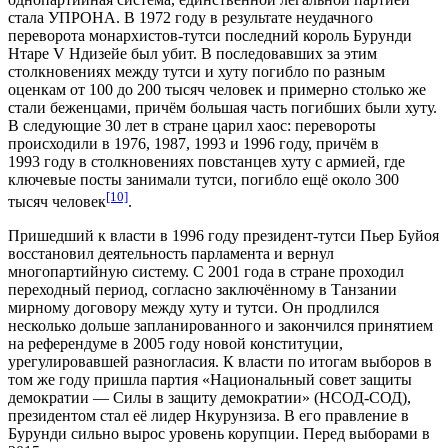
стала УПРОНА. В 1972 году в результате неудачного
переворота монархистов-тутси последний король Бурунди
Нтаре V Ндизейе был убит. В последовавших за этим
столкновениях между тутси и хуту погибло по разным
оценкам от 100 до 200 тысяч человек и примерно столько же
стали беженцами, причём большая часть погибших были хуту.
В следующие 30 лет в стране царил хаос: перевороты
происходили в 1976, 1987, 1993 и 1996 году, причём в
1993 году в столкновениях повстанцев хуту с армией, где
ключевые посты занимали тутси, погибло ещё около 300
[10]
тысяч человек
.
Пришедший к власти в 1996 году президент-тутси
Пьер Буйоя
восстановил деятельность парламента и вернул
многопартийную систему. С 2001 года в стране проходил
переходный период, согласно заключённому в Танзании
мирному договору между хуту и тутси. Он продлился
несколько дольше запланированного и закончился принятием
на референдуме в 2005 году новой конституции,
урегулировавшей разногласия. К власти по итогам выборов в
том же году пришла партия «Национальный совет защиты
демократии — Силы в защиту демократии» (НСОД-СОД),
президентом стал её лидер Нкурунзиза. В его правление в
Бурунди сильно вырос уровень корупции. Перед выборами в