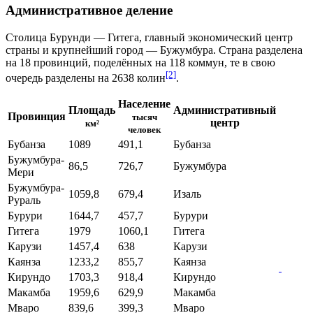
Административное деление
Столица Бурунди — Гитега, главный экономический центр
страны и крупнейший город — Бужумбура. Страна разделена
на 18 провинций, поделённых на 118 коммун, те в свою
[2]
очередь разделены на 2638
колин
.
Население
Площадь
Административный
Провинция
тысяч
центр
км²
человек
Бубанза
1089
491,1
Бубанза
Бужумбура-
86,5
726,7
Бужумбура
Мери
Бужумбура-
1059,8
679,4
Изаль
Рураль
Бурури
1644,7
457,7
Бурури
Гитега
1979
1060,1
Гитега
Карузи
1457,4
638
Карузи
Каянза
1233,2
855,7
Каянза
Кирундо
1703,3
918,4
Кирундо
Макамба
1959,6
629,9
Макамба
Мваро
839,6
399,3
Мваро