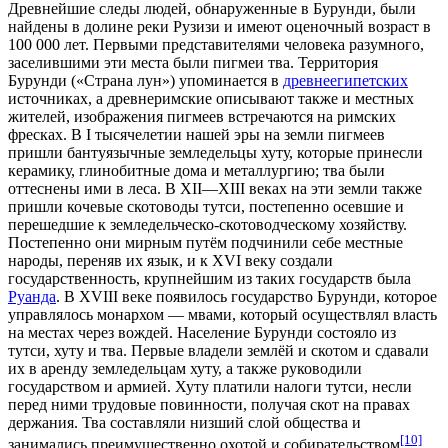
Древнейшие следы людей, обнаруженные в Бурунди, были
найдены в долине реки Рузизи и имеют оценочный возраст в
100 000
лет
. Первыми представителями человека разумного,
заселившими эти места были пигмеи
тва
. Территория
Бурунди («Страна лун») упоминается в
древнеегипетских
источниках, а
древнеримские
описывают также и местных
жителей, изображения пигмеев встречаются на римских
фресках. В I тысячелетии нашей эры на земли пигмеев
пришли
бантуязычные
земледельцы хуту, которые принесли
керамику, глинобитные дома и металлургию; тва были
оттеснены ими в леса. В XII—XIII веках на эти земли также
пришли кочевые скотоводы тутси, постепенно осевшие и
перешедшие к земледельческо-скотоводческому хозяйству.
Постепенно они мирным путём подчинили себе местные
народы, переняв их язык, и к XVI веку создали
государственность, крупнейшим из таких государств была
Руанда
. В XVIII веке появилось государство Бурунди, которое
управлялось монархом — мвами, который осуществлял власть
на местах через вождей. Население Бурунди состояло из
тутси, хуту и тва. Первые владели землёй и скотом и сдавали
их в аренду земледельцам хуту, а также руководили
государством и армией. Хуту платили налоги тутси, несли
перед ними трудовые повинности, получая скот на правах
держания. Тва составляли низший слой общества и
[10]
занимались преимущественно охотой и собирательством
.