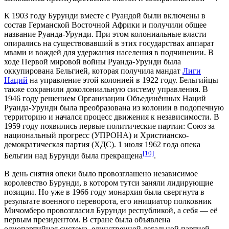
К 1903 году Бурунди вместе с Руандой были включены в
состав Германской Восточной Африки и получили общее
название Руанда-Урунди. При этом колониальные власти
опирались на существовавший в этих государствах аппарат
мвами и вождей для удержания населения в подчинении. В
ходе
Первой мировой войны
Руанда-Урунди была
оккупирована
Бельгией
, которая получила мандат
Лиги
Наций
на управление этой колонией в 1922 году. Бельгийцы
также сохранили доколониальную систему управления. В
1946 году решением
Организации Объединённых Наций
Руанда-Урунди была преобразована из колонии в подопечную
территорию и начался процесс движения к независимости. В
1959 году появились первые политические партии: Союз за
национальный прогресс (УПРОНА) и Христианско-
демократическая партия (ХДС). 1 июля 1962 года опека
[10]
Бельгии над Бурунди была прекращена
.
В день снятия опеки было провозглашено независимое
королевство Бурунди, в котором тутси заняли лидирующие
позиции. Но уже в 1966 году монархия была свергнута в
результате военного переворота, его инициатор полковник
Мичомберо провозгласил Бурунди республикой, а себя — её
первым президентом. В стране была объявлена
однопартийная система, единственной легальной партией