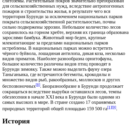
слитозёмы. Растительный покров значительно преобразован
для сельскохозяйственных нужд, вследствие антропогенных
пожаров и строительства жилья, в результате чего вся
территория Бурунди за исключением национальных парков
покрыта сельскохозяйственной растительностью, почвы
сильно подвержены эррозии. Небольшое количество лесов
сохранилось на горном хребте, верхняя их граница образована
зарослями бамбука. Животный мир беден, крупные
млекопитающие за пределами национальных парков
истреблены. В национальных парках можно встретить
чёрного буйвола, лошадиная антилопа, дикая коза, несколько
видов приматов. Наиболее разнообразна орнитофауна,
большое количество различны видов птиц проводят в
Бурунди зимовку. Также можно выделить фауну озера
Таньганьика, где встречаются бегемоты, крокодилы и
множество видов рыб, ракообразных, моллюсков и других
[8]
беспозвоночных
. Биоразнообразие в Бурунди продолжает
сокращаться вследствие вырубки оставшихся лесов, темпы
обезлесения в начале XXI века в Бурунди были одними из
самых высоких в мире. В стране создано 17 охраняемых
[1]
[9]
природных территорий общей площадью 159 500
га
.
История