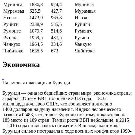
Муйинга
1836,3
924,4
Муйинга
Мурамвья
625,5
427,7
Мурамвья
Нгози
1473,9
965,8
Нгози
Руйиги
2338,9
585,5
Руйиги
Румонге
1079,7
514,6
Румонге
Рутана
1959,5
487,5
Рутана
Чанкузо
1964,5
334,6
Чанкузо
Чибитоке
1635,5
673
Чибитоке
Экономика
Пальмовая плантация в Бурунди
Бурунди — одна из беднейших стран мира, экономика страны
аграрная. Объём ВВП по оценке 2018 года — 8,32
миллиарда
долларов США
, что составляет примерно
1400
долларов
на душу населения. Индекс человеческого
развития 0,483, что ставит Бурунди по этому показателю на
185 место из 189 стран. Темпы роста ВВП небольшие, в 2015
—2016 годах отмечалось снижение. В целом, экономика
Бурунди сильно пострадала в ходе военных конфликтов 1990-