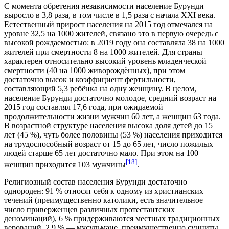
С момента обретения независимости население Бурунди
выросло в 3,8 раза, в том числе в 1,5 раза с начала XXI века.
Естественный прирост населения на 2015 год отмечался на
уровне 32,5 на 1000 жителей, связано это в первую очередь с
высокой рождаемостью: в 2019 году она составляла 38 на 1000
жителей при смертности 8 на 1000 жителей. Для страны
характерен относительно высокий уровень младенческой
смертности (40 на 1000 живорождённых), при этом
достаточно высок и коэффициент фертильности,
составляющий 5,3 ребёнка на одну женщину. В целом,
население Бурунди достаточно молодое, средний возраст на
2015 год составлял 17,6 года, при ожидаемой
продолжительности жизни мужчин 60
лет
, а женщин 63
года
.
В возрастной структуре населения высока доля детей до 15
лет (45
%
), чуть более половины (53
%
) населения приходится
на трудоспособный возраст от 15 до 65 лет, число пожилых
людей старше 65 лет достаточно мало. При этом на 100
[18]
женщин приходится 103 мужчины
.
Религиозный состав населения Бурунди достаточно
однороден: 91
%
относят себя к одному из христианских
течений (преимущественно католики, есть значительное
число приверженцев различных протестантских
деноминаций), 6
%
придерживаются местных традиционных
верований, 2,9
%
— мусульмане, преимущественно сунниты,