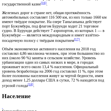
[16]
государственной казне
.
Железных дорог в стране нет, общая протяжённость
автомобильных составляет 116 500
км
, из них только 1660
км
имеют твёрдое покрытие. На озере Таньганьика действует
порт Бужумбура, под флагом Бурунди ходит 21 торговое
судно. В Бурунди действует 7 аэропортов, из которых 1 — в
Бужумбуре — является международным и имеет взлётно-
[17]
посадочную полосу с твёрдым покрытием
.
Объём экономически активного населения на 2018 год
составлял 4,86 миллиона человек, при этом большинство из
них (около 90
%
) заняты в сельском хозяйстве. Уровень
урбанизации один из самых низких в мире, в городах
проживает всего около 13,4
%
населения. Официальный
уровень безработицы на 2006 год составлял 11
%
, при этом
более половины населения живут за чертой бедности, имея
доход менее 1,25
доллара США
в сутки, 72
%
находятся под
[18]
угрозой голода
.
Население