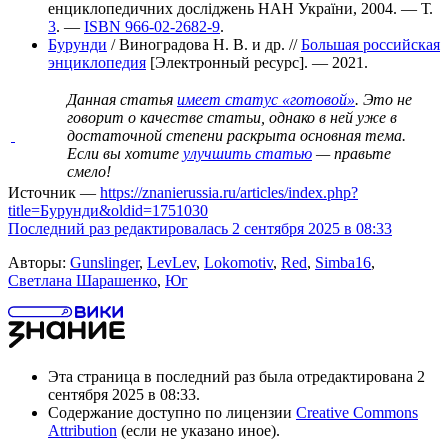
енциклопедичних досліджень НАН України, 2004. —
Т.
3
. —
ISBN 966-02-2682-9
.
Бурунди
/ Виноградова Н. В. и др. //
Большая российская
энциклопедия
[Электронный ресурс]. — 2021.
Данная статья
имеет статус «готовой»
. Это не
говорит о
качестве статьи
, однако в ней уже в
достаточной степени раскрыта основная тема.
Если вы хотите
улучшить статью
— правьте
смело!
Источник —
https://znanierussia.ru/articles/index.php?
title=Бурунди&oldid=1751030
Последний раз редактировалась 2 сентября 2025 в 08:33
Авторы:
Gunslinger
,
LevLev
,
Lokomotiv
,
Red
,
Simba16
,
Светлана Шарашенко
,
Юг
Эта страница в последний раз была отредактирована 2
сентября 2025 в 08:33.
Содержание доступно по лицензии
Creative Commons
Attribution
(если не указано иное).