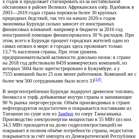
х годов и продолжает стагнировать из-за нестабильной
обстановки в районе Великих Африканских озёр. Вдобавок в
2003—2019 годах страна пережила более 30 крупных
природных бедствий, так что на начало 2020-х годов
экономика Бурунди сильно зависит от иностранных
финансовых вливаний: например в бюджете за 2016 год
иностранной помощью финансировалось 30
%
расходов. При
этом, всего в Бурунди процент городских жителей один из
самых низких в мире: в городах здесь проживает только
13,7
%
населения страны. При этом уровень
предпринимательской активности довольно низок: в стране
на 2018 год действовали 8459
коммерческих компаний
, из
которых 5604 было зарегистрировано в Бужумбуре, а у
7555
компаний
было 25 или менее работников. Компаний же с
[14]
более чем 500
сотрудниками
было всего 33
.
В энергопотреблении Бурунди лидируют древесное топливо,
биомасса и торф, добываемые внутри страны и занимающие
90
%
рынка энергоресурсов. Объём производимых в стране
нефтепродуктов недостаточен и покрывается поставками из
Танзании по суше или из
Замбии
по озеру Таньганьика.
Производство электроэнергии мощностью в 55
МВт
(из них
34,5
МВт
приходится на долю гидроэлектростанций) не
покрывает в полном объёме потребности страны, недостаток
покрывается за счёт импорта из Демократической Республики