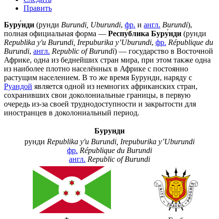
Править
Буру́нди
(
рунди
Burundi, Uburundi
,
фр.
и
англ.
Burundi
),
полная официальная форма —
Респу́блика Буру́нди
(
рунди
Republika y'u Burundi, Irepuburika y’Uburundi
,
фр.
République du
Burundi
,
англ.
Republic of Burundi
) — государство в
Восточной
Африке
, одна из беднейших стран мира, при этом также одна
из наиболее плотно населённых в Африке с постоянно
растущим населением. В то же время Бурунди, наряду с
Руандой
является одной из немногих африканских стран,
сохранивших свои доколониальные границы, в первую
очередь из-за своей труднодоступности и закрытости для
иностранцев в доколониальный период.
Бурунди
рунди
Republika y'u Burundi, Irepuburika y’Uburundi
фр.
République du Burundi
англ.
Republic of Burundi