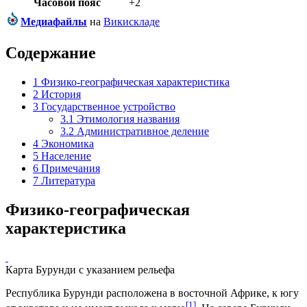
Часовой пояс
+2
Медиафайлы
на
Викискладе
Содержание
1
Физико-географическая характеристика
2
История
3
Государственное устройство
3.1
Этимология названия
3.2
Административное деление
4
Экономика
5
Население
6
Примечания
7
Литература
Физико-географическая
характеристика
Карта Бурунди с указанием рельефа
Республика Бурунди расположена в восточной
Африке
, к югу
[1]