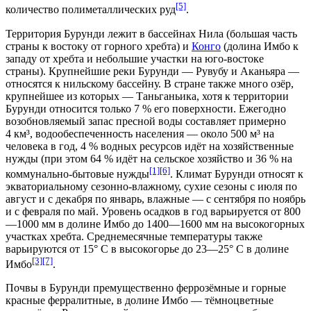
[5]
количество полиметаллических руд
.
Территория Бурунди лежит в бассейнах
Нила
(большая часть
страны к востоку от горного хребта) и
Конго
(долина Имбо к
западу от хребта и небольшие участки на юго-востоке
страны). Крупнейшие реки Бурунди — Рувубу и Аканьяра —
относятся к нильскому бассейну. В стране также много озёр,
крупнейшее из которых — Таньганьика, хотя к территории
Бурунди относится только 7 % его поверхности. Ежегодно
возобновляемый запас пресной воды составляет примерно
4
км³
, водообеспеченность населения — около 500
м³
на
человека в год, 4
%
водных ресурсов идёт на хозяйственные
нужды (при этом 64
%
идёт на сельское хозяйство и 36
%
на
[1]
[6]
коммунально-бытовые нужды
. Климат Бурунди относят к
экваториальному сезонно-влажному, сухие сезоны с июля по
август и с декабря по январь, влажные — с сентября по ноябрь
и с февраля по май. Уровень осадков в год варьируется от 800
—1000
мм
в долине Имбо до 1400—1600
мм
на высокогорных
участках хребта. Среднемесячные температуры также
варьируются от 15°
C
в высокогорье до 23—25°
C
в долине
[3]
[7]
Имбо
.
Почвы в Бурунди премущественно феррозёмные и горные
красные ферралитные, в долине Имбо — тёмноцветные