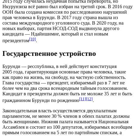
2015 году случилась неудачная попытка переворота, но
Нкурунзиза всё равно был избран на третий срок. В 2016 году
ООН была создана комиссия по расследованию нарушений
прав человека в Бурунди. В 2017 году страна вышла из
состава
международного уголовного суда
. В 2020 году, на
новых выборах, партия НСОД-СОД выдвинула другого
кандидата — Ндайишимие, который и стал новым
[10]
президентом
.
Государственное устройство
Бурунди — ресспублика, в ней действует конституция
2005 года, гарантирующая основные права человека, такие
как право на жизнь, на свободу, на частную собственность.
Глава государства — президент, избираемый раз в 7
лет
не
более чем на два срока всенародным тайным голосованием.
Кандидат в президенты должен быть не моложе 35 лет и быть
[11]
[12]
гражданином Бурунди по рождению
.
Законодательная власть осуществляется двухпалатным
парламентом, не менее 30
%
членов в обеих палатах должны
быть женщинами. Нижняя палата называется Национальная
Ассамблея и состоит из 100 депутатов, избираемых всеобщим
прямым голосованием на 5 лет по партийным спискам, а