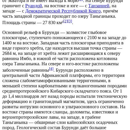
от экватора и не имеет выхода к морю
. На севере Бурунди
граничит с
Руандой
, на востоке и юге — с
Танзанией
, на
западе — с
Демократической Республикой Конго
, причём
часть западной границы проходит по озеру
Таньганьика
.
[2]
[3]
Площадь страны — 27 830
км²
.
Основной рельеф в Бурунди — холмистое глыбовое
плоскогорье, ступенчато понижающееся с 2100
м
на западе до
1400
м
на востоке. Западная часть плоскогорья приподнята в
виде горного хребта, где находится высшая точка страны —
2684
м
, на западе от хребта лежит расширяющаяся к северу
равнина Имбо, в южной её части расположена котловина
озера Таньганьика. На севере и юго-востоке расположены
[4]
заболоченные равнины
. Бурунди расположено в
центральной части Африканской платформы, его территория
сложена слабометаморфизованными терригенными, в
меньшей степени карбонатными и вулканогенными породами
среднепротерозойского Кибарского складчатого пояса. От 1
до 1,4 миллиардов лет назад породы испытали тектоническую
деформацию и гранитоидный магматизм, здесь ограниченно
развиты
интрузии
основного и ультраосновного составов. На
востоке страны имеются сланцы, доломиты, известняки и
верхнепротерозойские лавы, на западе, в грабене
Таньганьика — обширные слои кайнозойских осадочных
пород. Геологический состав Бурунди даёт большое