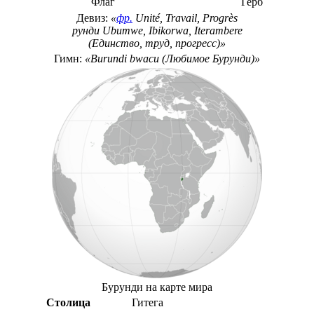
Флаг
Герб
Девиз
:
«
фр.
Unité, Travail, Progrès
рунди
Ubumwe, Ibikorwa, Iterambere
(Единство, труд, прогресс)»
Гимн
:
«Burundi bwacu (Любимое Бурунди)»
Бурунди на карте мира
Столица
Гитега