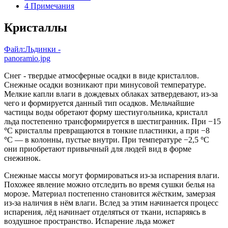
4
Примечания
Кристаллы
Файл:Льдинки -
panoramio.jpg
Снег - твердые атмосферные осадки в виде кристаллов.
Снежные осадки возникают при минусовой температуре.
Мелкие капли влаги в дождевых облаках затвердевают, из-за
чего и формируется данный тип осадков. Мельчайшие
частицы воды обретают форму шестиугольника, кристалл
льда постепенно трансформируется в шестигранник. При −15
°
C кристаллы превращаются в тонкие пластинки, а при −8
°
C — в колонны, пустые внутри. При температуре −2,5
°
C
они приобретают привычный для людей вид в форме
снежинок
.
Снежные массы могут формироваться из-за испарения влаги.
Похожее явление можно отследить во время сушки белья на
морозе
. Материал постепенно становится жёстким, замерзая
из-за наличия в нём влаги. Вслед за этим начинается процесс
испарения, лёд начинает отделяться от ткани, испаряясь в
воздушное пространство. Испарение льда может