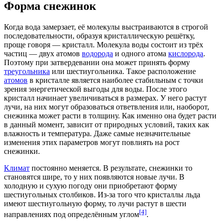
Форма снежинок
Когда вода замерзает, её
молекулы
выстраиваются в строгой
последовательности, образуя
кристаллическую решётку
,
проще говоря —
кристалл
. Молекула воды состоит из трёх
частиц — двух атомов
водорода
и одного атома
кислорода
.
Поэтому при затвердевании она может принять форму
треугольника
или
шестиугольника
. Такое расположение
атомов
в кристалле является наиболее стабильным с точки
зрения энергетической выгоды для воды. После этого
кристалл начинает увеличиваться в размерах. У него растут
лучи, на них могут образоваться ответвления или, наоборот,
снежинка может расти в толщину. Как именно она будет расти
в данный момент, зависит от природных условий, таких как
влажность
и
температура
. Даже самые незначительные
изменения этих параметров могут повлиять на рост
снежинки.
Климат
постоянно меняется. В результате, снежинки то
становятся шире, то у них появляются новые лучи. В
холодную и сухую погоду они приобретают форму
шестиугольных столбиков. Из-за того что кристаллы льда
имеют шестиугольную форму, то лучи растут в шести
[4]
направлениях под определённым углом
.