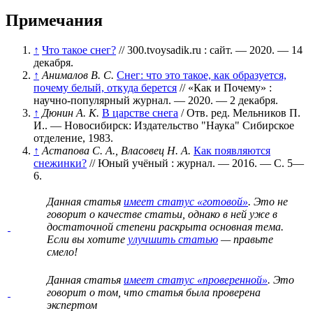
Примечания
↑
Что такое снег?
// 300.tvoysadik.ru : сайт. — 2020. — 14
декабря.
↑
Анималов В. С.
Снег: что это такое, как образуется,
почему белый, откуда берется
// «Как и Почему» :
научно-популярный журнал. — 2020. — 2 декабря.
↑
Дюнин А. К.
В царстве снега
/ Отв. ред. Мельников П.
И.. — Новосибирск: Издательство "Наука" Сибирское
отделение, 1983.
↑
Астапова С. А., Власовец Н. А.
Как появляются
снежинки?
// Юный учёный : журнал. — 2016. —
С. 5—
6
.
Данная статья
имеет статус «готовой»
. Это не
говорит о
качестве статьи
, однако в ней уже в
достаточной степени раскрыта основная тема.
Если вы хотите
улучшить статью
— правьте
смело!
Данная статья
имеет статус «проверенной»
. Это
говорит о том, что статья была проверена
экспертом