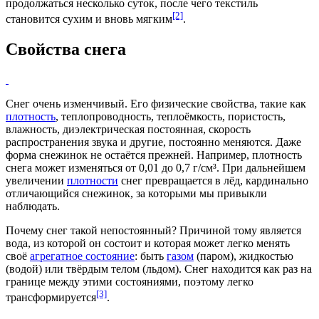
продолжаться несколько суток, после чего текстиль
[2]
становится сухим и вновь мягким
.
Свойства снега
Снег очень изменчивый. Его физические свойства, такие как
плотность
,
теплопроводность
,
теплоёмкость
,
пористость
,
влажность
,
диэлектрическая постоянная
, скорость
распространения звука и другие, постоянно меняются. Даже
форма снежинок не остаётся прежней. Например, плотность
снега может изменяться от 0,01 до 0,7 г/см³. При дальнейшем
увеличении
плотности
снег превращается в лёд, кардинально
отличающийся снежинок, за которыми мы привыкли
наблюдать.
Почему снег такой непостоянный? Причиной тому является
вода, из которой он состоит и которая может легко менять
своё
агрегатное состояние
: быть
газом
(паром),
жидкостью
(водой) или твёрдым телом (
льдом
). Снег находится как раз на
границе между этими состояниями, поэтому легко
[3]
трансформируется
.