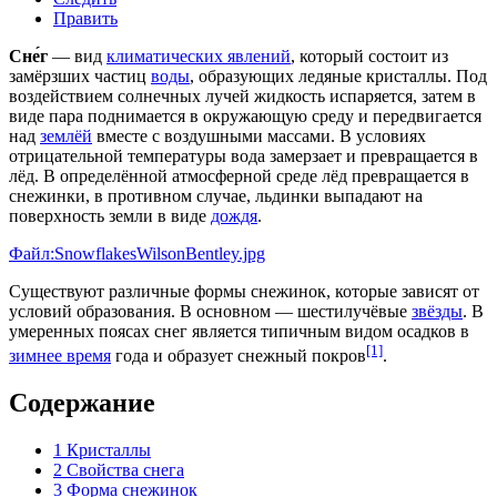
Править
Сне́г
— вид
климатических явлений
, который состоит из
замёрзших частиц
воды
, образующих ледяные кристаллы. Под
воздействием солнечных лучей жидкость испаряется, затем в
виде пара поднимается в окружающую среду и передвигается
над
землёй
вместе с воздушными массами. В условиях
отрицательной температуры вода замерзает и превращается в
лёд
. В определённой атмосферной среде лёд превращается в
снежинки, в противном случае, льдинки выпадают на
поверхность земли в виде
дождя
.
Файл:SnowflakesWilsonBentley.jpg
Существуют различные формы снежинок, которые зависят от
условий образования. В основном — шестилучёвые
звёзды
. В
умеренных поясах снег является типичным видом осадков в
[1]
зимнее время
года и образует снежный покров
.
Содержание
1
Кристаллы
2
Свойства снега
3
Форма снежинок