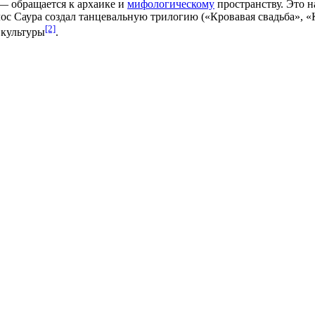
 — обращается к архаике и
мифологическому
пространству. Это н
ос Саура
создал танцевальную трилогию («Кровавая свадьба», «
[2]
 культуры
.