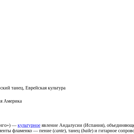
ский танец
,
Еврейская культура
ая Америка
нго») —
культурное
явление
Андалусии
(
Испания
), объединяющ
енты фламенко — пение (
cante
), танец (
baile
) и гитарное сопров