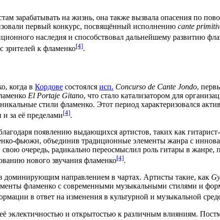
стам
зарабатывать на жизнь, она также вызвала опасения по пов
зовали первый конкурс, посвящённый исполнению
cante primiti
ционного наследия и способствовал дальнейшему развитию фла
[4]
с зрителей к фламенко
.
о, когда в
Кордове
состоялся
исп.
Concurso de Cante Jondo
, перв
фламенко
El Portaje Gitano
, что стало катализатором для органи
 уникальные стили фламенко. Этот период характеризовался акт
[4]
 и за её пределами
.
лагодаря появлению выдающихся артистов, таких как гитарист
енко-фьюжн
, объединив традиционные элементы жанра с иннов
 в свою очередь, радикально переосмыслил роль гитары в жанре,
[4]
рованию нового звучания фламенко
.
в доминирующим направлением в чартах. Артисты такие, как
Gy
лементы фламенко с современными музыкальными стилями и форм
ормации в ответ на изменения в культурной и музыкальной сред
 её
эклектичностью
и открытостью к различным влияниям.
Пост