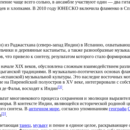
 пение чаще всего сольно, в
ансамбле
участвуют один — два гита
цев и хлопками. В
2010 году
ЮНЕСКО
включила фламенко в
Сп
н
) из
Раджастхана
(северо-запад
Индии
) в
Испанию
, охватываю
льчики
и деревянные
кастаньеты
, а также разнообразные музык
ов
, что привело к синтезу, результатом которого стало формиро
начале
XIX веков
, обусловлена сложным взаимодействием разл
 цыганской традициями. В музыкально-поэтических основах флам
-испанской) музыкальной культуры. Это наследие восточных мо
ие на Пиренейский полуостров в
XV веке
, интегрировали с соб
[3]
 де Фалья
, восходят к Индии
.
льтат многовекового процесса сохранения и эволюции выразите
морья
. В контексте Индии, являющейся исторической родиной ц
ого синтеза. В
античном мире
, согласно упоминаниям
географа
[3]
а
.
очетающая
танец
,
музыку
и
пение
в единое целое, раскрывающее 