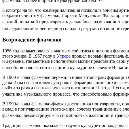
фламенко в более широкий культурный контекст
.
Несмотря на то, что коммерциализация позволила многим
арти
сохранить чистоту фламенко,
Лорка
и
Мануэль де Фалья
органи
важной попыткой предотвратить дальнейшее размывание тради
последовавший за ней период голода и разрухи снизили интере
Возрождение фламенко
1956 год
ознаменовался значимым событием в истории фламенк
этого жанра. В
1957 году
в
Утрере
прошёл первый фестиваль 
и деревень, где местные исполнители могли представить свои
способствовало его
интеграции
в культурное наследие Испании
В
1960-е годы
фламенко пережило новый этап трансформации б
де ла Исла сыграл ключевую роль в формировании эпохи
флам
выйти за рамки его классического восприятия. Пако де Лусия,
участника музыкального процесса, что способствовало форми
В
1990-е годы
фламенко-фьюжн достиг пика популярности, ста
вклад в популяризацию этого жанра, сочетая традиционные э
фламенко, демонстрируя его способность к адаптации и трансф
Традиция фламенко оказалась созвучна культуре
постмодерна
с