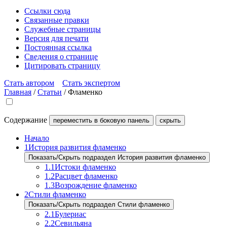
Ссылки сюда
Связанные правки
Служебные страницы
Версия для печати
Постоянная ссылка
Сведения о странице
Цитировать страницу
Стать автором
Стать экспертом
Главная
/
Статьи
/
Фламенко
Содержание
переместить в боковую панель
скрыть
Начало
1
История развития фламенко
Показать/Скрыть подраздел История развития фламенко
1.1
Истоки фламенко
1.2
Расцвет фламенко
1.3
Возрождение фламенко
2
Стили фламенко
Показать/Скрыть подраздел Стили фламенко
2.1
Булериас
2.2
Севильяна