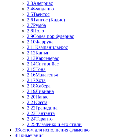
2.3
Алегриас
2.4
Фанданго
2.5
Тьентос
2.6
Тангос (Кадис)
2.7
Румба
2.8
Поло
2.9
Солеа пор булериас
2.10
Фаррука
2.11
Кампанильерос
2.12
Канья
2.13
Карселерас
2.14
Сигирийас
2.15
Тона
2.16
Малагенья
2.17
Хота
2.18
Хабера
2.19
Ливиана
2.20
Нанас
2.21
Саэта
2.22
Гранадина
2.23
Тантанта
2.24
Таранто
2.25
Фламенко и его стили
3
Костюм для исполнения фламенко
4
Примечания