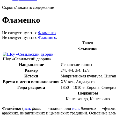
Скрыть/показать содержание
Фламенко
Не следует путать с
Фламенго
.
Не следует путать с
Фламинго
.
Танец
Фламенко
Шоу «Севильский дворик».
Направление
Испанские танцы
Размер
2/4; 4/4; 3/4; 12/8
Истоки
Мавританская культура
,
Цыган
Время и место возникновения
XV век,
Андалусия
Годы расцвета
1850—1910-е,
Европа
,
Северн
Поджанры
Канте хондо
,
Канте чико
Фламе́нко
(
исп.
flama
— «пламя», или
исп.
flamenco
— «флами
арабских
,
византийских
и
цыганских
традиций. Основные элем