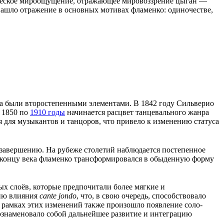
гическое мироощущение, отражающее мировоззрение цыган —
ашло отражение в основных мотивах фламенко: одиночестве,
ыка были второстепенными элементами. В
1842 году
Сильверио
С
1850
по
1910 годы
начинается расцвет танцевального жанра
 для музыкантов и танцоров, что привело к изменению статуса
завершению. На рубеже столетий наблюдается постепенное
к концу века фламенко трансформировался в обыденную форму
х слоёв, которые предпочитали более мягкие и
нию влияния
cante jondo
, что, в свою очередь, способствовало
 рамках этих изменений также произошло появление
соло-
ознаменовало собой дальнейшее развитие и интеграцию