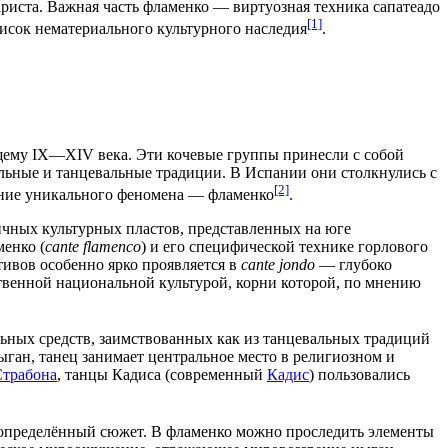
риста. Важная часть фламенко — виртуозная техника сапатеадо
[1]
исок нематериального культурного наследия
.
щему
IX
—
XIV века
. Эти кочевые группы принесли с собой
альные и танцевальные
традиции
. В Испании они столкнулись с
[2]
вание уникального феномена — фламенко
.
ичных культурных пластов, представленных на юге
енко (
cante flamenco
) и его специфической технике горлового
тивов особенно ярко проявляется в
cante jondo
— глубоко
ственной национальной культурой, корни которой, по мнению
льных средств, заимствованных как из танцевальных традиций
ыган, танец занимает центральное место в
религиозном
и
Страбона
, танцы Кадиса (современный
Кадис
) пользовались
определённый сюжет. В фламенко можно проследить элементы