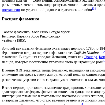
древних плачей — форм пения, сопровождаемых экстатическим
расы вечных кочевников, подвергнутых многочисленным пресл
[3]
ностальгии
по утраченной родине и трагической любви
.
Расцвет фламенко
Таблао фламенко, Хосе Рико Сехудо музей
Беллвер. Картина Хосе Рико Сехудо
«табла» (1895).
Золотой век музыки фламенко охватывает период с
1780
по
184
Франконетти
открыл первое
кафе-кантанте
,
Café sin Nombre
, в
фламенко. В крупных городах Испании, таких как
Гранада
,
Кор
[
певцов, которые постепенно утратили свою центральную роль
В конце
XIX века
эпоха танца фламенко, насыщенная эмоцион
снижение интереса к этому
жанру
, который некогда олицетвор
развлечения, утратив свою
сакральную
значимость в глазах мо
В этот период произошло замещение традиционных исполнител
адаптированные формы фламенко такие, как
фанданго
и
андал
интеграции фламенко в театральные постановки иных жанров,
гитариста
фламенко, что стало важным этапом в эволюции жан
[4]