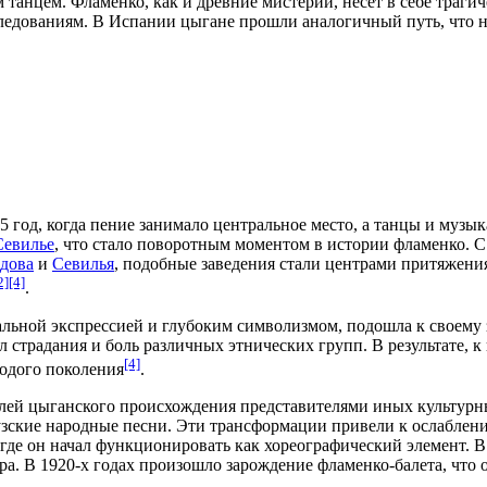
 танцем. Фламенко, как и древние мистерии, несёт в себе тра
едованиям. В Испании цыгане прошли аналогичный путь, что н
5 год
, когда пение занимало центральное место, а танцы и муз
Севилье
, что стало поворотным моментом в истории фламенко. 
дова
и
Севилья
, подобные заведения стали центрами притяжения
2]
[4]
.
альной
экспрессией
и глубоким символизмом, подошла к своему 
ял страдания и боль различных
этнических
групп. В результате, 
[4]
лодого поколения
.
ей цыганского происхождения представителями иных культурны
узские народные песни
. Эти трансформации привели к ослабле
 где он начал функционировать как
хореографический
элемент. В
ра. В
1920-х годах
произошло зарождение фламенко-балета, что 