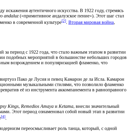
оду искажения аутентичного искусства. В
1922 году
, стремясь
vo andaluz
(«примитивное андалузское пение»). Этот шаг стал
[2]
менко в современной культуре
.
Вторая мировая война
,
ый за период с
1922 года
, что стало важным этапом в развитии
зации подобных мероприятий в большинстве небольших городов
ивным возрождением и популяризацией фламенко, что
-виртуоз
Пако де Лусия
и певец
Камарон де ла Исла
. Камарон
ационными музыкальными стилями, что позволило фламенко
 превратив её из инструмента аккомпанемента в равноправного
psy Kings
,
Remedios Amaya
и
Ketama
, внесли значительный
ами. Этот период ознаменовал собой новый этап в развитии
[4]
е
.
модернизм
переосмысливает роль танца, который, с одной