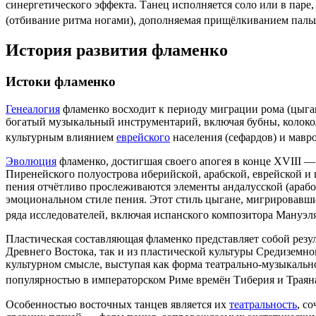
синергетического
эффекта. Танец исполняется
соло
или в паре,
(отбивание ритма ногами), дополняемая прищёлкиванием паль
История развития фламенко
Истоки фламенко
Генеалогия
фламенко восходит к периоду
миграции
рома (
цыга
богатый музыкальный инструментарий, включая
бубны
,
колоко
культурным влиянием
еврейского
населения (сефардов) и
мавр
Эволюция
фламенко, достигшая своего
апогея
в конце
XVIII
— 
Пиренейского полуострова
иберийской, арабской, еврейской и
пения отчётливо прослеживаются элементы
андалусской
(арабо
эмоциональном стиле пения. Этот стиль цыгане, мигрировавш
ряда исследователей, включая испанского композитора
Мануэля
Пластическая составляющая фламенко представляет собой резу
Древнего Востока
, так и из пластической культуры
Средиземно
культурном смысле, выступая как форма театрально-музыкальн
популярностью в
императорском
Риме
времён Тиберия и Траян
Особенностью восточных танцев является их
театральность
, с