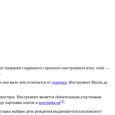
от названия старинного струнного инструмента
итал.
viola
—
.
и
она мало чем отличается от
скрипки
. Инструмент
Виола да
ркестрах
. Инструмент является обязательным участником
[3]
жду партиями
альтов
и
контрабасов
.
музыки выбран день рождения выдающегося каталонского