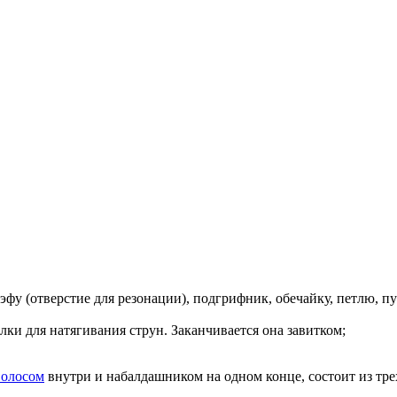
эфу
(отверстие для резонации),
подгрифник
,
обечайку
, петлю, п
олки для натягивания струн. Заканчивается она завитком;
волосом
внутри и набалдашником на одном конце, состоит из тре