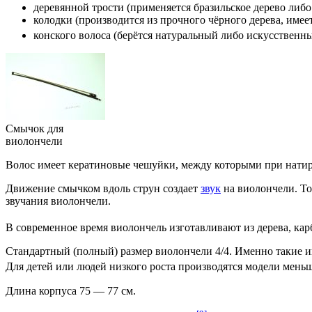
деревянной
трости
(применяется
бразильское дерево
либ
колодки
(производится из прочного чёрного дерева, имее
конского волоса
(берётся натуральный либо искусственны
Смычок для
виолончели
Волос имеет кератиновые чешуйки, между которыми при нати
Движение
смычком
вдоль струн создает
звук
на виолончели. Т
звучания виолончели.
В современное время виолончель изготавливают из дерева,
кар
Стандартный (полный) размер виолончели 4/4. Именно такие 
Для детей или людей низкого роста производятся модели меньшего 
Дли­на кор­пу­са 75 — 77 см.