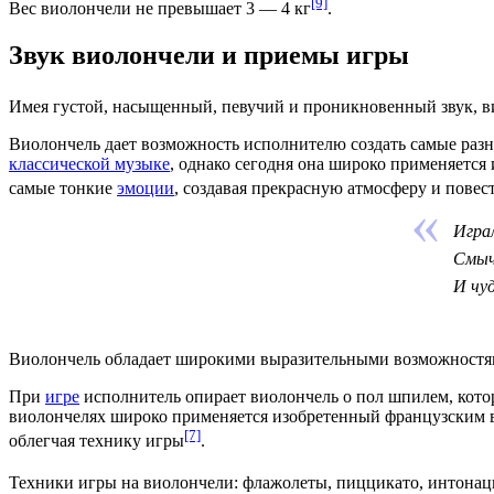
[9]
Вес
виолончели не превышает 3 — 4 кг
.
Звук виолончели и приемы игры
Имея густой, насыщенный, певучий и проникновенный звук, в
Виолончель дает возможность исполнителю создать самые разн
классической музыке
, однако сегодня она широко применяется
самые тонкие
эмоции
, создавая прекрасную
атмосферу
и
повес
Играл
Смычо
И чуд
Виолончель обладает широкими выразительными возможностя
При
игре
исполнитель
опирает виолончель о пол шпилем, кото
виолончелях широко применяется изобретенный французским
[7]
облегчая технику игры
.
Техники игры на виолончели:
флажолеты
,
пиццикато
, интонац