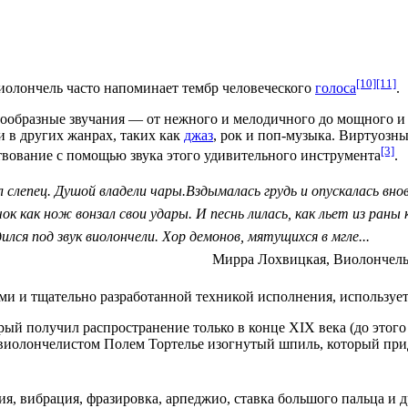
[10]
[11]
иолончель часто напоминает
тембр
человеческого
голоса
.
ообразные звучания — от нежного и мелодичного до мощного и 
 и в других
жанрах
, таких как
джаз
,
рок
и
поп-музыка
. Виртуозн
[3]
твование
с помощью звука этого удивительного
инструмента
.
 слепец. Душой владели чары.Вздымалась грудь и опускалась внов
к как нож вонзал свои удары. И песнь лилась, как льет из раны 
ился под звук виолончели. Хор демонов, мятущихся в мгле...
Мирра Лохвицкая, Виолончель
ми и тщательно разработанной
техникой исполнения
, используе
рый получил распространение только в конце
XIX века
(до этог
 виолончелистом
Полем Тортелье
изогнутый
шпиль
, который при
ия,
вибрация
,
фразировка
,
арпеджио
, ставка большого пальца и 