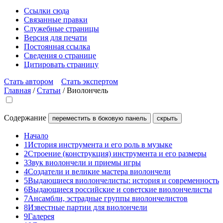
Ссылки сюда
Связанные правки
Служебные страницы
Версия для печати
Постоянная ссылка
Сведения о странице
Цитировать страницу
Стать автором
Стать экспертом
Главная
/
Статьи
/
Виолончель
Содержание
переместить в боковую панель
скрыть
Начало
1
История инструмента и его роль в музыке
2
Строение (конструкция) инструмента и его размеры
3
Звук виолончели и приемы игры
4
Создатели и великие мастера виолончели
5
Выдающиеся виолончелисты: история и современность
6
Выдающиеся российские и советские виолончелисты
7
Ансамбли, эстрадные группы виолончелистов
8
Известные партии для виолончели
9
Галерея