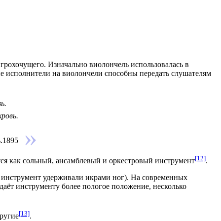
грохочущего. Изначально виолончель использовалась в
ые исполнители на виолончели способны передать
слушателям
ь.
кровь.
.1895
[12]
тся как
сольный
,
ансамблевый
и
оркестровый
инструмент
.
о инструмент удерживали икрами ног). На современных
даёт инструменту более пологое положение, несколько
[13]
другие
.