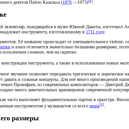
[4]
нного деятеля
Пабло Казальса
(
1876
—
1973
)
.
ке
ый
экземпляр
, находящийся в музее Южной Дакоты, изготовил
Ан
ринадлежит инструменту, изготовленному в
1711 году
.
ументов
. Её название происходит от уменьшительного violone, 
рипки
и
альта
отличается значительно большими размерами, поэто
а исполнения сложнее, чем на скрипке.
 конструкции инструмента, а также в использовании новых мат
ое звучание позволяет передавать трагическое и лирическое н
т давать и сольные концерты. Для неё много произведений нап
геевич Прокофьев
, из современных композиторов —
Дмитрий Д
создано много замечательных
аранжировок
современной популя
как часто выполняет фундаментальные партии в оркестре. Виол
[3]
бованным инструментом у
музыкантов
со всего
мира
.
 его размеры