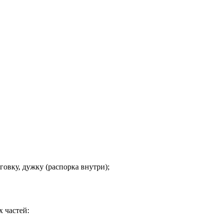
уговку, дужку (распорка внутри);
х частей: