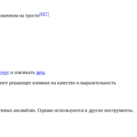
[6]
[7]
оженном на трости
.
руну
и извлекать
звук
.
меют решающее влияние на
качество
и
выразительность
унных ансамблях. Однако используются и другие инструменты.