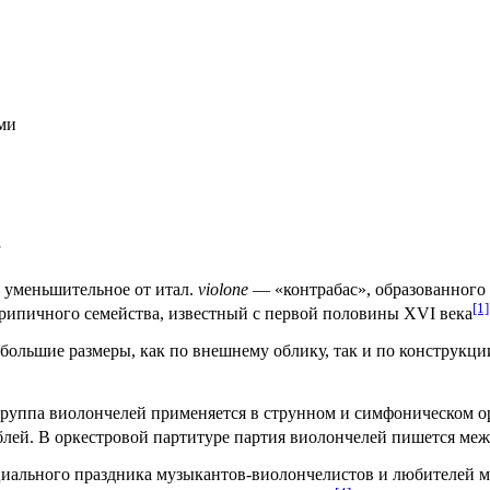
ми
а
уменьшительное от
итал.
violone
— «контрабас», образованного 
[1]
рипичного семейства, известный с первой половины
XVI века
 большие размеры, как по внешнему облику, так и по
конструкци
группа виолончелей применяется в струнном и симфоническом
о
блей
. В оркестровой
партитуре
партия виолончелей пишется ме
циального праздника музыкантов-виолончелистов и любителей 