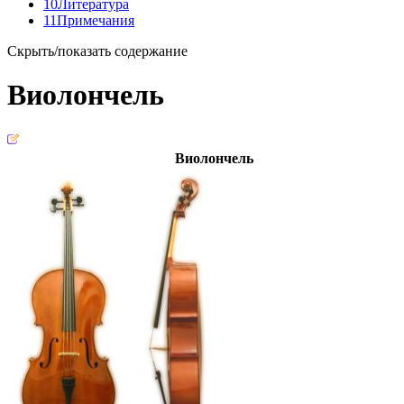
10
Литература
11
Примечания
Скрыть/показать содержание
Виолончель
Виолончель