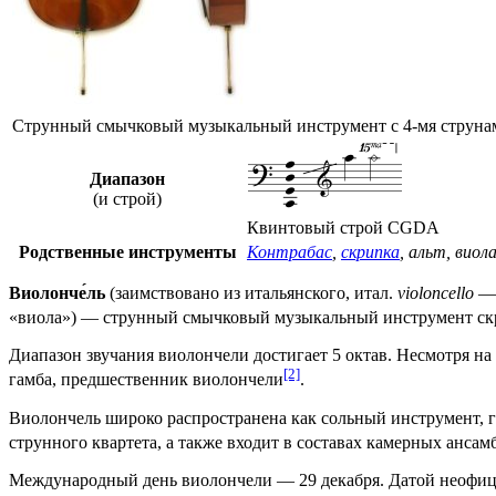
Струнный смычковый музыкальный инструмент с 4-мя струна
Диапазон
(и строй)
Квинтовый строй CGDA
Родственные инструменты
Контрабас
,
скрипка
,
альт
,
виол
Виолонче́ль
(заимствовано из итальянского,
итал.
violoncello
— 
«виола») — струнный смычковый
музыкальный инструмент
ск
Диапазон
звучания виолончели достигает 5
октав
. Несмотря на
[2]
гамба
,
предшественник
виолончели
.
Виолончель широко распространена как сольный инструмент, 
струнного
квартета
, а также входит в составах
камерных ансам
Международный день виолончели —
29 декабря
. Датой неофи