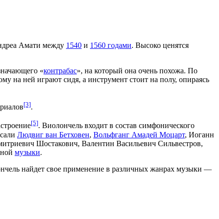
дреа Амати
между
1540
и
1560 годами
. Высоко ценятся
означающего «
контрабас
», на который она очень похожа. По
му на ней играют сидя, а инструмент стоит на полу, опираясь
[3]
ериалов
.
[5]
астроение
. Виолончель входит в состав симфонического
исали
Людвиг ван Бетховен
,
Вольфганг Амадей Моцарт
,
Иоганн
митриевич Шостакович
,
Валентин Васильевич Сильвестров
,
рной
музыки
.
ончель найдет свое применение в различных
жанрах музыки
—