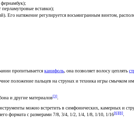
о
фернамбук
);
т перламутровые вставки);
й). Его натяжение регулируется восьмигранным винтом, распол
рании пропитывается
канифоль
, она позволяет волосу цеплять
ст
очное положение
пальцев
на струнах и техника игры смычком и
[3]
бона
и другие
материалов
.
инструменты можно встретить в симфонических, камерных и стр
[6]
[8]
формата с размерами 7/8, 3/4, 1/2, 1/4, 1/8, 1/10, 1/16
.