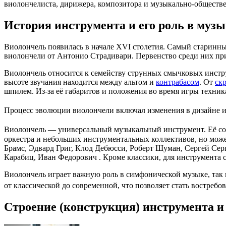
виолончелиста
,
дирижера
,
композитора
и музыкально-обществе
История инструмента и его роль в музы
Виолончель появилась в начале
XVI
столетия. Самый старинн
виолончели от
Антонио Страдивари
. Первенство среди них п
Виолончель относится к семейству
струнных смычковых инстр
высоте звучания находится между
альтом
и
контрабасом
. От
ск
шпилем. Из-за её габаритов и положения во время игры техник
Процесс эволюции виолончели включал изменения в дизайне и
Виолончель — универсальный музыкальный инструмент. Её сочн
оркестра и небольших инструментальных коллективов, но може
Брамс
,
Эдвард Григ
,
Клод Дебюсси
,
Роберт Шуман
,
Сергей Сер
Карабиц, Иван Федорович
. Кроме классики, для инструмента 
Виолончель играет важную роль в симфонической музыке, так 
от классической до современной, что позволяет стать востре
Строение (конструкция) инструмента и