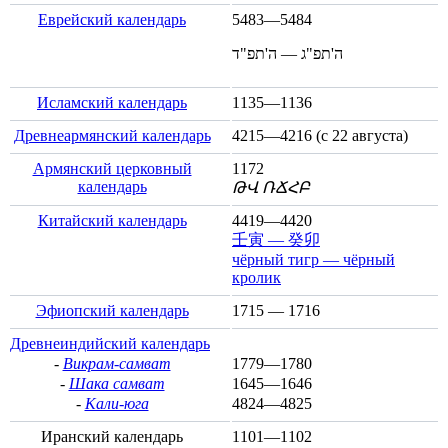
Еврейский календарь
5483—5484
ה'תפ"ג — ה'תפ"ד
Исламский календарь
1135—1136
Древнеармянский календарь
4215—4216 (с
22 августа
)
Армянский церковный
1172
календарь
ԹՎ ՌՃՀԲ
Китайский календарь
4419—4420
壬寅 — 癸卯
чёрный тигр — чёрный
кролик
Эфиопский календарь
1715 — 1716
Древнеиндийский календарь
-
Викрам-самват
1779—1780
-
Шака самват
1645—1646
-
Кали-юга
4824—4825
Иранский календарь
1101—1102