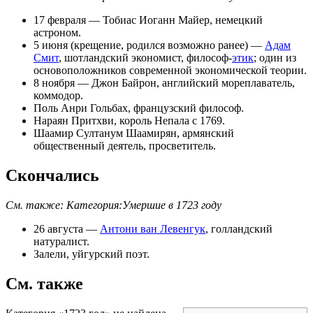
17 февраля
—
Тобиас Иоганн Майер
, немецкий
астроном.
5 июня
(крещение, родился возможно ранее) —
Адам
Смит
,
шотландский
экономист
,
философ
-
этик
; один из
основоположников современной
экономической теории
.
8 ноября
—
Джон Байрон
, английский мореплаватель,
коммодор.
Поль Анри Гольбах
, французский философ.
Нараян Притхви
, король Непала с 1769.
Шаамир Султанум Шаамирян
, армянский
общественный деятель, просветитель.
Скончались
См. также:
Категория:Умершие в 1723 году
26 августа
—
Антони ван Левенгук
,
голландский
натуралист.
Залели
, уйгурский поэт.
См. также