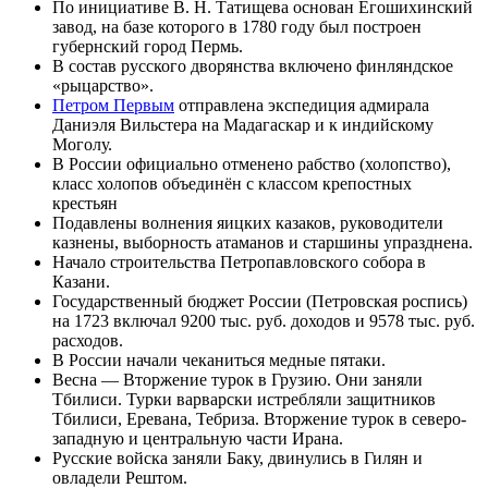
По инициативе В. Н. Татищева основан
Егошихинский
завод
, на базе которого в
1780 году
был построен
губернский город
Пермь
.
В состав русского
дворянства
включено финляндское
«рыцарство».
Петром Первым
отправлена экспедиция адмирала
Даниэля Вильстера
на
Мадагаскар
и к индийскому
Моголу.
В России официально отменено рабство (
холопство
),
класс холопов объединён с классом
крепостных
крестьян
Подавлены волнения
яицких казаков
, руководители
казнены, выборность атаманов и старшины упразднена.
Начало строительства Петропавловского собора в
Казани
.
Государственный бюджет России (Петровская роспись)
на 1723 включал 9200 тыс. руб. доходов и 9578 тыс. руб.
расходов.
В России начали чеканиться медные
пятаки
.
Весна — Вторжение турок в Грузию. Они заняли
Тбилиси. Турки варварски истребляли защитников
Тбилиси, Еревана, Тебриза. Вторжение турок в северо-
западную и центральную части
Ирана
.
Русские войска заняли Баку, двинулись в
Гилян
и
овладели
Рештом
.