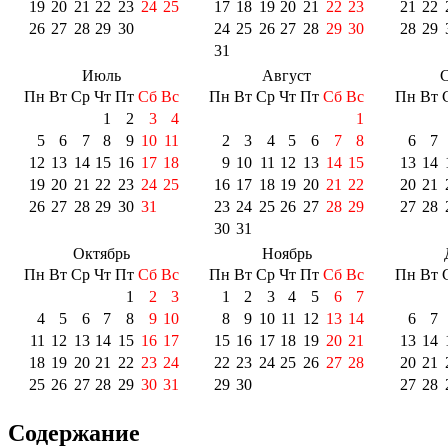
19
20
21
22
23
24
25
17
18
19
20
21
22
23
21
22
26
27
28
29
30
24
25
26
27
28
29
30
28
29
31
Июль
Август
С
Пн
Вт
Ср
Чт
Пт
Сб
Вс
Пн
Вт
Ср
Чт
Пт
Сб
Вс
Пн
Вт
1
2
3
4
1
5
6
7
8
9
10
11
2
3
4
5
6
7
8
6
7
12
13
14
15
16
17
18
9
10
11
12
13
14
15
13
14
19
20
21
22
23
24
25
16
17
18
19
20
21
22
20
21
26
27
28
29
30
31
23
24
25
26
27
28
29
27
28
30
31
Октябрь
Ноябрь
Пн
Вт
Ср
Чт
Пт
Сб
Вс
Пн
Вт
Ср
Чт
Пт
Сб
Вс
Пн
Вт
1
2
3
1
2
3
4
5
6
7
4
5
6
7
8
9
10
8
9
10
11
12
13
14
6
7
11
12
13
14
15
16
17
15
16
17
18
19
20
21
13
14
18
19
20
21
22
23
24
22
23
24
25
26
27
28
20
21
25
26
27
28
29
30
31
29
30
27
28
Содержание