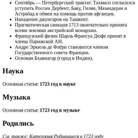
Сентябрь —
Петербургский трактат
.
Тахмасп
согласился
уступить России Дербент, Баку, Гилян, Мазандеран и
Астрабад в обмен на помощь против афганцев.
Нападение
джунгаров
на Ташкент.
Прагматическая санкция 1713
окончательно принята
всеми землями австрийской монархии.
Французский физик
Шарль Франсуа Дюфе
принят в
члены
Парижской АН
.
Андре Эркюль де Флёри
становится членом
Государственного совета Франции
.
Основан
Бхавнагар
(город в Индии).
Наука
Основная статья:
1723 год в науке
Музыка
Основная статья:
1723 год в музыке
Родились
См. также:
Категория:Родившиеся в 1723 году