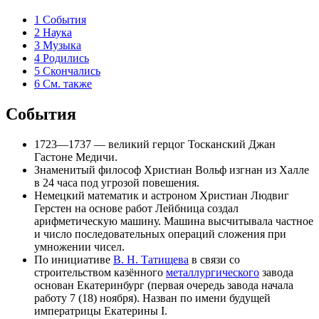
1
События
2
Наука
3
Музыка
4
Родились
5
Скончались
6
См. также
События
1723—1737 —
великий герцог Тосканский
Джан
Гастоне Медичи
.
Знаменитый философ
Христиан Вольф
изгнан из Халле
в 24 часа под угрозой повешения.
Немецкий
математик
и
астроном
Христиан Людвиг
Герстен
на основе работ
Лейбница
создал
арифметическую машину. Машина высчитывала частное
и число последовательных операций сложения при
умножении чисел.
По инициативе
В. Н. Татищева
в связи со
строительством казённого
металлургического
завода
основан
Екатеринбург
(первая очередь завода начала
работу 7 (18) ноября). Назван по имени будущей
императрицы
Екатерины I
.