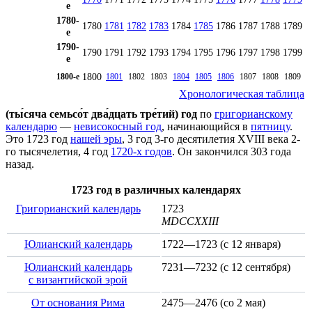
е
1780-
1780
1781
1782
1783
1784
1785
1786
1787
1788
1789
е
1790-
1790
1791
1792
1793
1794
1795
1796
1797
1798
1799
е
1800
1800-е
1801
1802
1803
1804
1805
1806
1807
1808
1809
Хронологическая таблица
(ты́сяча семьсо́т два́дцать тре́тий) год
по
григорианскому
календарю
—
невисокосный год
, начинающийся в
пятницу
.
Это 1723 год
нашей эры
, 3 год 3-го десятилетия
XVIII века
2-
го тысячелетия
, 4 год
1720-х годов
. Он закончился 303 года
назад.
1723 год в различных календарях
Григорианский календарь
1723
MDCCXXIII
Юлианский календарь
1722—1723 (с
12 января
)
Юлианский календарь
7231—7232 (с
12 сентября
)
с византийской эрой
От основания Рима
2475—2476 (со
2 мая
)