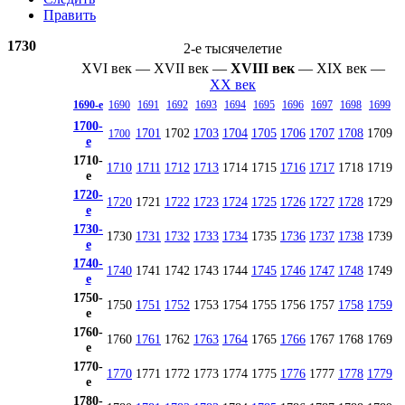
Править
1730
2-е тысячелетие
XVI век
—
XVII век
—
XVIII век
—
XIX век
—
XX век
1690-е
1690
1691
1692
1693
1694
1695
1696
1697
1698
1699
1700-
1701
1702
1703
1704
1705
1706
1707
1708
1709
1700
е
1710-
1710
1711
1712
1713
1714
1715
1716
1717
1718
1719
е
1720-
1720
1721
1722
1723
1724
1725
1726
1727
1728
1729
е
1730-
1730
1731
1732
1733
1734
1735
1736
1737
1738
1739
е
1740-
1740
1741
1742
1743
1744
1745
1746
1747
1748
1749
е
1750-
1750
1751
1752
1753
1754
1755
1756
1757
1758
1759
е
1760-
1760
1761
1762
1763
1764
1765
1766
1767
1768
1769
е
1770-
1770
1771
1772
1773
1774
1775
1776
1777
1778
1779
е
1780-