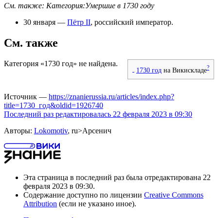
См. также:
Категория:Умершие в 1730 году
30 января
—
Пётр II
, российский император.
См. также
Категория «1730 год» не найдена.
?
1730 год
на Викискладе
Источник —
https://znanierussia.ru/articles/index.php?
title=1730_год&oldid=1926740
Последний раз редактировалась 22 февраля 2023 в 09:30
Авторы:
Lokomotiv
, ru>Арсенич
Эта страница в последний раз была отредактирована 22
февраля 2023 в 09:30.
Содержание доступно по лицензии
Creative Commons
Attribution
(если не указано иное).