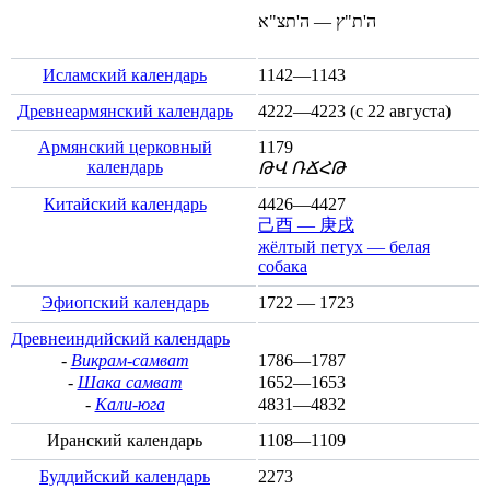
ה'ת"ץ — ה'תצ"א
Исламский календарь
1142—1143
Древнеармянский календарь
4222—4223 (с
22 августа
)
Армянский церковный
1179
календарь
ԹՎ ՌՃՀԹ
Китайский календарь
4426—4427
己酉 — 庚戌
жёлтый петух — белая
собака
Эфиопский календарь
1722 — 1723
Древнеиндийский календарь
-
Викрам-самват
1786—1787
-
Шака самват
1652—1653
-
Кали-юга
4831—4832
Иранский календарь
1108—1109
Буддийский календарь
2273