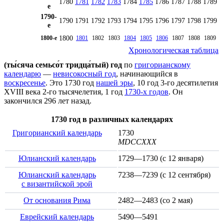
1780
1781
1782
1783
1784
1785
1786
1787
1788
1789
е
1790-
1790
1791
1792
1793
1794
1795
1796
1797
1798
1799
е
1800
1800-е
1801
1802
1803
1804
1805
1806
1807
1808
1809
Хронологическая таблица
(ты́сяча семьсо́т тридца́тый) год
по
григорианскому
календарю
—
невисокосный год
, начинающийся в
воскресенье
. Это 1730 год
нашей эры
, 10 год 3-го десятилетия
XVIII века
2-го тысячелетия
, 1 год
1730-х годов
. Он
закончился 296 лет назад.
1730 год в различных календарях
Григорианский календарь
1730
MDCCXXX
Юлианский календарь
1729—1730 (с
12 января
)
Юлианский календарь
7238—7239 (с
12 сентября
)
с византийской эрой
От основания Рима
2482—2483 (со
2 мая
)
Еврейский календарь
5490—5491