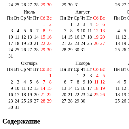
24
25
26
27
28
29
30
29
30
31
26
27
Июль
Август
С
Пн
Вт
Ср
Чт
Пт
Сб
Вс
Пн
Вт
Ср
Чт
Пт
Сб
Вс
Пн
Вт
1
2
1
2
3
4
5
6
3
4
5
6
7
8
9
7
8
9
10
11
12
13
4
5
10
11
12
13
14
15
16
14
15
16
17
18
19
20
11
12
17
18
19
20
21
22
23
21
22
23
24
25
26
27
18
19
24
25
26
27
28
29
30
28
29
30
31
25
26
31
Октябрь
Ноябрь
Пн
Вт
Ср
Чт
Пт
Сб
Вс
Пн
Вт
Ср
Чт
Пт
Сб
Вс
Пн
Вт
1
1
2
3
4
5
2
3
4
5
6
7
8
6
7
8
9
10
11
12
4
5
9
10
11
12
13
14
15
13
14
15
16
17
18
19
11
12
16
17
18
19
20
21
22
20
21
22
23
24
25
26
18
19
23
24
25
26
27
28
29
27
28
29
30
25
26
30
31
Содержание