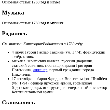
Основная статья:
1730 год в науке
Музыка
Основная статья:
1730 год в музыке
Родились
См. также:
Категория:Родившиеся в 1730 году
4 июля
Туссен Гаспар Таконне
(ум.
1774
), французский
актёр, комик.
Михаил Леонтьевич Фалеев
,
русский
дворянин
,
статский советник
, поставщик армии
Григория
Потёмкина
,
инженер
, первый гражданин города
Николаева
.
17 сентября
— барон
Фридрих Вильгельм фон Штойбен
(ум.
1794
), офицер прусской армии, гофмаршал
баденского двора, инструктор и генеральный инспектор
Континентальной армии
.
Скончались