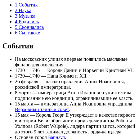
1
События
2
Наука
3
Музыка
4
Родились
5
Скончались
6
См. также
События
На московских улицах впервые появились
масляные
фонари
для освещения.
1730—1746 — Король Дании и Норвегии
Кристиан VI
.
1730—1740 — Папа
Климент XII
.
26 февраля
— начало правления
Анны Иоанновны
,
российской императрицы.
8 марта
— императрица
Анна Иоанновна
уничтожила
подписанные ею
кондиции
, ограничивавшие её власть.
15 марта
— императрица
Анна Иоанновна
упразднила
Верховный тайный совет
.
15 мая
— Король
Георг II
утверждает в качестве первого
в истории Великобритании премьер-министра
Роберта
Уолпола
(Robert Walpole), лидера партии вигов, который
до этого 9 лет занимал должность лорда-канцлера.
Основан город
Барнаул
.