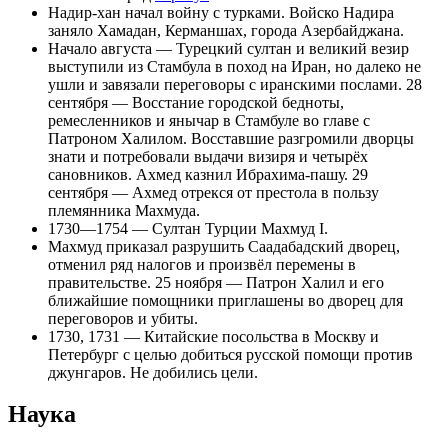
Надир-хан
начал войну с турками. Войско Надира
заняло
Хамадан
,
Керманшах
, города Азербайджана.
Начало августа — Турецкий султан и великий везир
выступили из Стамбула в поход на Иран, но далеко не
ушли и завязали переговоры с иранскими послами.
28
сентября
— Восстание городской бедноты,
ремесленников и янычар в Стамбуле во главе с
Патроном Халилом
. Восставшие разгромили дворцы
знати и потребовали выдачи визиря и четырёх
сановников. Ахмед казнил Ибрахима-пашу.
29
сентября
— Ахмед отрекся от престола в пользу
племянника Махмуда.
1730—1754 — Султан Турции
Махмуд I
.
Махмуд приказал разрушить Саадабадский дворец,
отменил ряд налогов и произвёл перемены в
правительстве. 25 ноября —
Патрон Халил
и его
ближайшие помощники приглашены во дворец для
переговоров и убиты.
1730, 1731 — Китайские посольства в Москву и
Петербург с целью добиться русской помощи против
джунгаров. Не добились цели.
Наука