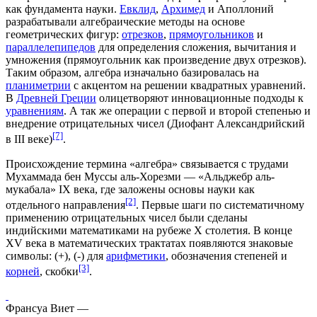
как фундамента науки.
Евклид
,
Архимед
и
Аполлоний
разрабатывали алгебраические методы на основе
геометрических фигур:
отрезков
,
прямоугольников
и
параллелепипедов
для определения сложения, вычитания и
умножения (прямоугольник как произведение двух отрезков).
Таким образом, алгебра изначально базировалась на
планиметрии
с акцентом на решении квадратных уравнений.
В
Древней Греции
олицетворяют
инновационные подходы
к
уравнениям
. А так же операции с первой и второй
степенью
и
внедрение отрицательных чисел (
Диофант Александрийский
[7]
в
III веке
)
.
Происхождение термина «алгебра» связывается с трудами
Мухаммада бен Муссы аль-Хорезми
— «Альджебр аль-
мукабала»
IX века
, где заложены основы науки как
[2]
отдельного направления
. Первые шаги по систематичному
применению отрицательных чисел были сделаны
индийскими математиками на рубеже
X столетия
. В конце
XV века
в математических
трактатах
появляются знаковые
символы: (+), (-) для
арифметики
, обозначения
степеней
и
[3]
корней
, скобки
.
Франсуа Виет —