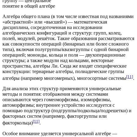
группу — центральное
понятие в общей алгебре
Алгебра общего плана (в том числе известная под названиями
«абстрактной» или «высшей») — математическая
дисциплина, сосредоточенная на исследовании
алгебраических конфигураций и структур:
групп
, колец,
полей
, модулей,
решёток
. Такие образования рассматриваются
как совокупности операций (бинарных или более сложного
типа), включая полугруппы/квазигруппы с одной бинарной
операцией; моноиды, кольца и поля — двухоперационные
структуры; а также модули над кольцами,
векторные
пространства
,
алгебры Ли
. Сюда же входят специфические
конструкции: тернарные алгебры, полиадические группы
[11]
алгебры (например многомерных), многосортные системы
.
Для анализа этих структур применяются универсальные
методы и понятия: отображения между системами
описываются через
гомеоморфизмы
, изоморфизмы,
автоморфизмы
; внутреннее устройство исследуется с
помощью подструктур (подгруппы/подкольца/подрешетки) и
факторных систем
(например, факторгруппы или
[11]
факторкольца)
.
Особое внимание уделяется универсальной алгебре —