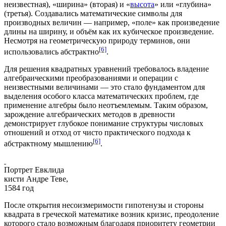
неизвестная), «
ширина
» (вторая) и «
высота
» или «глубина»
(третья). Создавались математические
символы
для
производных величин — например, «поле» как произведение
длины на ширину, и
объём
как их кубическое произведение.
Несмотря на геометрическую природу терминов, они
[6]
использовались абстрактно
.
Для решения квадратных уравнений требовалось владение
алгебраическими преобразованиями и операции с
неизвестными величинами — это стало фундаментом для
выделения особого класса математических проблем, где
применение алгебры было неотъемлемым. Таким образом,
зарождение алгебраических методов в древности
демонстрирует глубокое понимание структуры числовых
отношений и отход от чисто практического подхода к
[6]
абстрактному мышлению
.
Портрет Евклида
кисти Андре Теве,
1584 год
После открытия несоизмеримости
гипотенузы
и стороны
квадрата в греческой математике возник
кризис
, преодоление
которого стало возможным благодаря приоритету геометрии