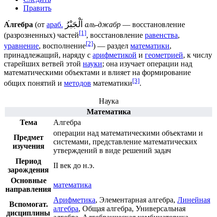
Править
اَلْجَبْرُ
А́лгебра
(от
араб.
‎
аль-джабр
— восстановление
[1]
(разрозненных) частей
, восстановление
равенства
,
[2]
уравнение
, восполнение
) — раздел
математики
,
принадлежащий, наряду с
арифметикой
и
геометрией
, к числу
старейших ветвей этой
науки
; она изучает операции над
математическими объектами и влияет на формирование
[3]
общих понятий и
методов
математики
.
Наука
Математика
Тема
Алгебра
операции над математическими объектами и
Предмет
системами, представление математических
изучения
утверждений в виде решений задач
Период
II век до н.э.
зарождения
Основные
математика
направления
Арифметика
,
Элементарная алгебра
,
Линейная
Вспомогат.
алгебра
,
Общая алгебра
,
Универсальная
дисциплины