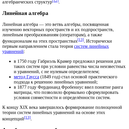
[12]
алгебраических структур
.
Линейная алгебра
Линейная алгебра — это ветвь алгебры, посвященная
изучению
векторных пространств
и их
подпространств
,
линейным преобразованиям (операторам), а также
[13]
функционалам
на этих пространствах
. Исторически
первым направлением стала теория
систем линейных
уравнений
:
в
1750 году
Габриэль Крамер
предложил решения для
таких систем при условии равенства числа неизвестных
и уравнений, с не нулевым
определителем
;
метод Гаусса
(
1849 год
) стал основой практического
подхода к решению линейных уравнений;
в
1877 году
Фердинанд Фробениус
ввел понятие
ранга
матрицы
, что позволило формально сформулировать
условия совместности и определённости систем.
К концу XIX века завершилось формирование полноценной
теории систем линейных уравнений на основе этих
[13]
концепций
.