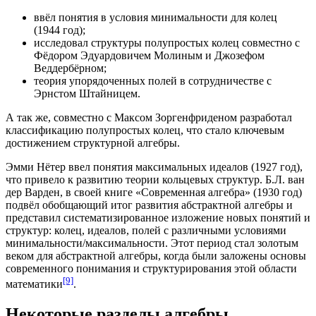
ввёл понятия в условия минимальности для колец
(
1944 год
);
исследовал структуры полупростых колец совместно с
Фёдором Эдуардовичем Молиным
и
Джозефом
Веддербёрном
;
теория упорядоченных полей в сотрудничестве с
Эрнстом Штайницем
.
А так же, совместно с Максом Зоргенфриденом разработал
классификацию полупростых колец, что стало ключевым
достижением
структурной алгебры
.
Эмми Нётер
ввел понятия максимальных идеалов (
1927 год
),
что привело к развитию теории кольцевых структур.
Б.Л. ван
дер Варден
, в своей книге «Современная алгебра» (
1930 год
)
подвёл обобщающий итог развития абстрактной алгебры и
представил систематизированное изложение новых понятий и
структур: колец, идеалов, полей с различными условиями
минимальности/максимальности. Этот период стал золотым
веком для абстрактной алгебры, когда были заложены основы
современного понимания и структурирования этой области
[9]
математики
.
Некоторые разделы алгебры