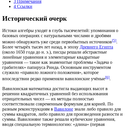
3
Примечания
4
Ссылки
Исторический очерк
Истоки алгебры уходят в глубь тысячелетий: упоминания о
базовых операциях с
натуральными числами
и
дробями
[5]
можно обнаружить уже среди первобытных источников
.
Более четырёх тысяч лет назад, в эпоху
Древнего Египта
(около 1650 года до н. э.),
писцы
решали абстрактные
линейные уравнения
и элементарные
квадратные
уравнения
— такие как знаменитые проблемы «Задача о
грабителях» папируса Ринда. Основным инструментом
служило «правило ложного положения», которое
[6]
впоследствии редко применяли вавилонские учёные
.
Вавилонская математика достигла выдающих высот в
решении квадратичных уравнений без использования
отрицательных чисел
— их методы полностью
соответствовали современным
формулам
для корней. По
разным реконструкциям в
Вавилоне
знали либо
правило
для
суммы квадратов, либо правило для произведения разности и
суммы. Вавилоняне также решали
кубические уравнения
,
вводя специальную
терминологию
: «
длина
» (первая