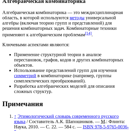
Алгебраическая комбинаторика
Алгебраическая
комбинаторика
— это междисциплинарная
область, в которой используются
методы
универсальной
алгебры (включая теорию групп и представлений) для
решения комбинаторных задач. Комбинаторные техники
[14]
применяют к алгебраическим проблемам
.
Ключевыми аспектами являются:
Применение структурной теории в анализе
перестановок,
графов
,
кодов
и других комбинаторных
объектов.
Использование представлений групп для изучения
симметрий
в комбинаторике (например,
группы
симплектических преобразований
).
Разработка алгебраических моделей для описания
сложных структур.
Примечания
↑
Этимологический словарь современного русского
языка
/ Составитель А.К. Шапошников. —
М.
: Флинта:
Наука, 2010. — С. 22. — 584 с. —
ISBN 978-5-9765-0036-