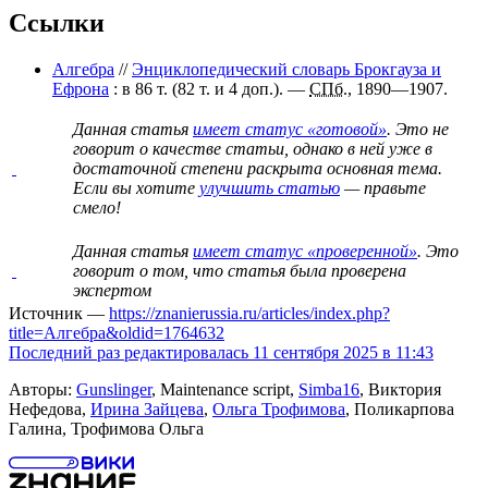
Ссылки
Алгебра
//
Энциклопедический словарь Брокгауза и
Ефрона
: в 86 т. (82 т. и 4 доп.). —
СПб.
, 1890—1907.
Данная статья
имеет статус «готовой»
. Это не
говорит о
качестве статьи
, однако в ней уже в
достаточной степени раскрыта основная тема.
Если вы хотите
улучшить статью
— правьте
смело!
Данная статья
имеет статус «проверенной»
. Это
говорит о том, что статья была проверена
экспертом
Источник —
https://znanierussia.ru/articles/index.php?
title=Алгебра&oldid=1764632
Последний раз редактировалась 11 сентября 2025 в 11:43
Авторы:
Gunslinger
, Maintenance script,
Simba16
, Виктория
Нефедова,
Ирина Зайцева
,
Ольга Трофимова
, Поликарпова
Галина, Трофимова Ольга