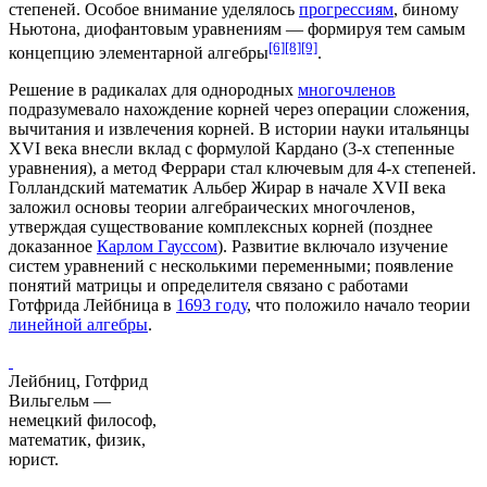
степеней. Особое внимание уделялось
прогрессиям
,
биному
Ньютона
,
диофантовым уравнениям
— формируя тем самым
[6]
[8]
[9]
концепцию
элементарной алгебры
.
Решение в
радикалах
для однородных
многочленов
подразумевало нахождение корней через операции сложения,
вычитания и извлечения корней. В истории науки итальянцы
XVI века внесли вклад с
формулой Кардано
(3-х степенные
уравнения), а
метод Феррари
стал ключевым для 4-х степеней.
Голландский математик
Альбер Жирар
в начале XVII века
заложил основы теории алгебраических многочленов,
утверждая существование комплексных корней (позднее
доказанное
Карлом Гауссом
). Развитие включало изучение
систем уравнений с несколькими переменными; появление
понятий
матрицы
и определителя связано с работами
Готфрида Лейбница
в
1693 году
, что положило начало
теории
линейной алгебры
.
Лейбниц, Готфрид
Вильгельм —
немецкий философ,
математик, физик,
юрист.