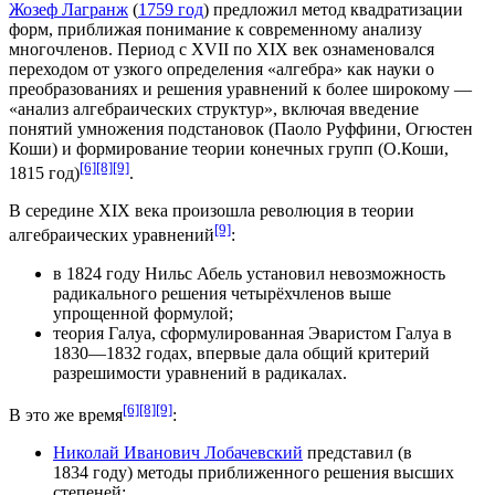
Жозеф Лагранж
(
1759 год
) предложил метод квадратизации
форм, приближая понимание к современному анализу
многочленов. Период с XVII по
XIX век
ознаменовался
переходом от узкого определения «алгебра» как науки о
преобразованиях и решения уравнений к более широкому —
«анализ алгебраических структур», включая введение
понятий умножения подстановок (
Паоло Руффини
,
Огюстен
Коши
) и формирование теории конечных групп (О.Коши,
[6]
[8]
[9]
1815 год
)
.
В середине XIX века произошла революция в теории
[9]
алгебраических уравнений
:
в
1824 году
Нильс Абель
установил невозможность
радикального решения четырёхчленов выше
упрощенной формулой;
теория Галуа
, сформулированная
Эваристом Галуа
в
1830
—
1832 годах
, впервые дала общий критерий
разрешимости уравнений в радикалах.
[6]
[8]
[9]
В это же время
:
Николай Иванович Лобачевский
представил (в
1834 году
) методы приближенного решения высших
степеней;