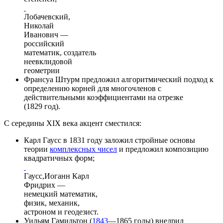
Лобачевский,
Николай
Иванович —
российский
математик, создатель
неевклидовой
геометрии
Франсуа Штурм
предложил алгоритмический подход к
определению корней для многочленов с
действительными
коэффициентами
на отрезке
(
1829 год
).
С середины XIX века акцент сместился:
Карл Гаусс в
1831 году
заложил стройные основы
теории
комплексных чисел
и предложил композицию
квадратичных форм;
Гаусс,Иоганн Карл
Фридрих —
немецкий математик,
физик, механик,
астроном и геодезист.
Уильям Гамильтон
(
1843
—
1865 годы
) внедрил