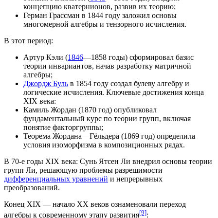
концепцию
кватернионов
, развив их теорию;
Герман Грассман
в
1844 году
заложил основы
многомерной алгебры
и
тензорного исчисления
.
В этот период:
Артур Кэли
(
1846
—
1858 годы
) сформировал базис
теории инвариантов
, начав разработку матричной
алгебры;
Джордж Буль
в
1854 году
создал булеву алгебру и
логические исчисления
. Ключевые достижения конца
XIX века
:
Камиль Жордан
(
1870 год
) опубликовал
фундаментальный курс по
теории групп
, включая
понятие
факторгруппы
;
Теорема Жордана—Гёльдера
(
1869 год
) определила
условия изоморфизма в композиционных рядах.
В 70-е годы XIX века:
Сунь Ятсен Ли
внедрил основы
теории
групп Ли
, решающую проблемы разрешимости
дифференциальных уравнений
и непрерывных
преобразований.
Конец XIX — начало XX веков ознаменовали переход
[9]
алгебры к современному этапу развития
: