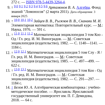
272 с. —
ISBN 978-5-4439-3264-4
.
9,0
9,1
9,2
9,3
9,4
9,5
9,6
↑
Артамонов В. А.
Алгебра
. Фонд
знаний "Ломоносов" (2 марта 2011).
Дата обращения: 3
января 2025.
10,0
10,1
10,2
↑
Зайцев В. В., Рыжков В. В., Сканави М. И.
Элементарная математика: Повторительный курс. —
М.
:
Наука, 1976. — 591 с.
11,0
11,1
11,2
↑
Математическая энциклопедия 3 том Коо -
Од / Гл. ред. И. М. Виноградов. —
М.
: Советская
энциклопедия (издательство), 1982. — С. 1140—1141. —
1184 с.
12,0
12,1
↑
Математическая энциклопедия 5 том Слу - Я /
Гл. ред. И. М. Виноградов. —
М.
: Советская
энциклопедия (издательство), 1985. — С. 497—499. —
622 с.
13,0
13,1
↑
Математическая энциклопедия 3 том Коо - Од
/ Гл. ред. И. М. Виноградов. —
М.
: Советская
энциклопедия (издательство), 1982. — С. 291—297. —
1184 с.
↑
Белов Ю. А.
Алгебраическая комбинаторика : учебно-
методическое пособие. — Ярославль: Ярославский
государственный университет им. П. Г. Демидова,
2018. — 64 с.