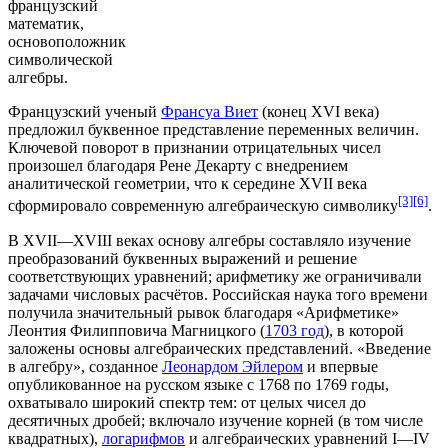
французский
математик,
основоположник
символической
алгебры.
Французский ученый
Франсуа Виет
(конец
XVI века
)
предложил буквенное представление переменных величин.
Ключевой поворот в признании отрицательных чисел
произошел благодаря
Рене Декарту
с внедрением
аналитической геометрии
, что к середине
XVII века
[3]
[6]
сформировало современную алгебраическую символику
.
В XVII—
XVIII веках
основу алгебры составляло изучение
преобразований буквенных выражений и решение
соответствующих уравнений; арифметику же ограничивали
задачами числовых расчётов. Российская наука того времени
получила значительный рывок благодаря «Арифметике»
Леонтия Филипповича Магницкого
(
1703 год
), в которой
заложены основы алгебраических представлений. «Введение
в алгебру», созданное
Леонардом Эйлером
и впервые
опубликованное на русском языке с
1768
по
1769 годы
,
охватывало широкий спектр тем: от
целых чисел
до
десятичных дробей
; включало изучение корней (в том числе
квадратных),
логарифмов
и алгебраических уравнений I—IV