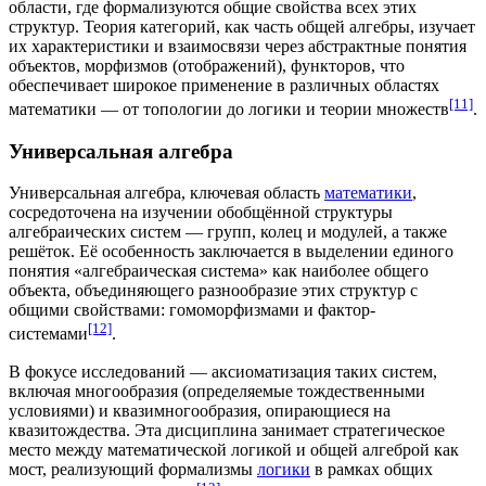
области, где формализуются общие свойства всех этих
структур. Теория категорий, как часть общей алгебры, изучает
их характеристики и взаимосвязи через абстрактные понятия
объектов, морфизмов (отображений), функторов, что
обеспечивает широкое применение в различных областях
[11]
математики — от топологии до логики и
теории множеств
.
Универсальная алгебра
Универсальная алгебра, ключевая область
математики
,
сосредоточена на изучении обобщённой структуры
алгебраических систем — групп, колец и модулей, а также
решёток. Её особенность заключается в выделении единого
понятия «
алгебраическая система
» как наиболее общего
объекта
, объединяющего разнообразие этих структур с
общими свойствами: гомоморфизмами и фактор-
[12]
системами
.
В фокусе исследований — аксиоматизация таких систем,
включая многообразия (определяемые тождественными
условиями) и квазимногообразия, опирающиеся на
квазитождества. Эта дисциплина занимает стратегическое
место между
математической логикой
и общей алгеброй как
мост, реализующий формализмы
логики
в рамках общих