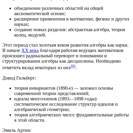
объединение различных областей на общей
аксиоматической основе;
расширение применения в математике,
физике
и других
науках;
создание новых разделов:
абстрактная алгебра
,
теория
колец
,
модулей
.
Этот период стал золотым веком развития алгебры как науки.
В начале
XX века
благодаря работам ведущих математиков
произошел радикальный переворот в понимании и
структурировании алгебры как дисциплины. Необходимо
[9]
отметить вклад некоторых из них
.
Дэвид Гильберт
:
теория инвариантов (
1890-е
) — заложил основы
современной теории представлений;
идеалы многочленов (
1893
—
1898 годы
):
систематическое исследование структур идеалов и
алгебраической геометрии
;
теория алгебраических чисел: фундаментальные работы
в этой области.
Эмиль Артин
: