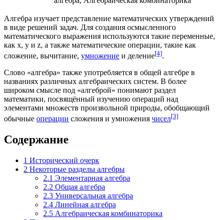
алгебра
,
Алгебраическая комбинаторика
Алгебра изучает представление математических утверждений
в виде решений
задач
. Для создания осмысленного
математического выражения используются такие переменные,
как x, y и z, а также математические операции, такие как
[4]
сложение
,
вычитание
,
умножение
и
деление
.
Слово «алгебра» также употребляется в
общей алгебре
в
названиях различных алгебраических систем. В более
широком смысле под «алгеброй» понимают раздел
математики, посвящённый изучению операций над
элементами множеств произвольной природы, обобщающий
[3]
обычные
операции
сложения и умножения
чисел
Содержание
1
Исторический очерк
2
Некоторые разделы алгебры
2.1
Элементарная алгебра
2.2
Общая алгебра
2.3
Универсальная алгебра
2.4
Линейная алгебра
2.5
Алгебраическая комбинаторика