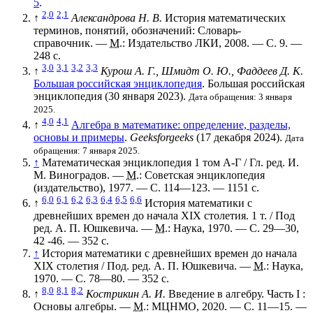
5
.
2,0
2,1
↑
Александрова Н. В.
История математических
терминов, понятий, обозначений: Словарь-
справочник. —
М.
: Издательство ЛКИ, 2008. — С. 9. —
248 с.
3,0
3,1
3,2
3,3
↑
Курош А. Г., Шмидт О. Ю., Фаддеев Д. К.
Большая российская энциклопедия
. Большая российская
энциклопедия (30 января 2023).
Дата обращения: 3 января
2025.
4,0
4,1
↑
Алгебра в математике: определение, разделы,
основы и примеры
.
Geeksforgeeks
(17 декабря 2024).
Дата
обращения: 7 января 2025.
↑
Математическая энциклопедия 1 том А-Г / Гл. ред. И.
М. Виноградов. —
М.
: Советская энциклопедия
(издательство), 1977. — С. 114—123. — 1151 с.
6,0
6,1
6,2
6,3
6,4
6,5
6,6
↑
История математики с
древнейших времен до начала XIX столетия. 1 т. / Под
ред. А. П. Юшкевича. —
М.
: Наука, 1970. — С. 29—30,
42 -46. — 352 с.
↑
История математики с древнейших времен до начала
XIX столетия / Под. ред. А. П. Юшкевича. —
М.
: Наука,
1970. — С. 78—80. — 352 с.
8,0
8,1
8,2
↑
Кострикин А. И.
Введение в алгебру. Часть I :
Основы алгебры. —
М.
: МЦНМО, 2020. — С. 11—15. —