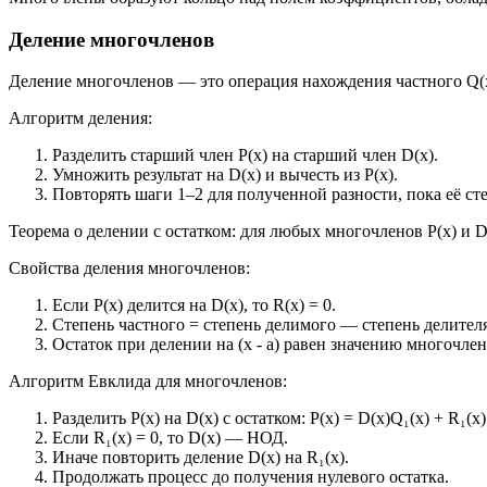
Деление многочленов
Деление многочленов — это операция нахождения частного Q(x)
Алгоритм деления:
Разделить старший член P(x) на старший член D(x).
Умножить результат на D(x) и вычесть из P(x).
Повторять шаги 1–2 для полученной разности, пока её сте
Теорема о делении с остатком: для любых многочленов P(x) и D(
Свойства деления многочленов:
Если P(x) делится на D(x), то R(x) = 0.
Степень частного = степень делимого — степень делителя
Остаток при делении на (x - a) равен значению многочлена
Алгоритм Евклида для многочленов:
Разделить P(x) на D(x) с остатком: P(x) = D(x)Q₁(x) + R₁(x)
Если R₁(x) = 0, то D(x) — НОД.
Иначе повторить деление D(x) на R₁(x).
Продолжать процесс до получения нулевого остатка.