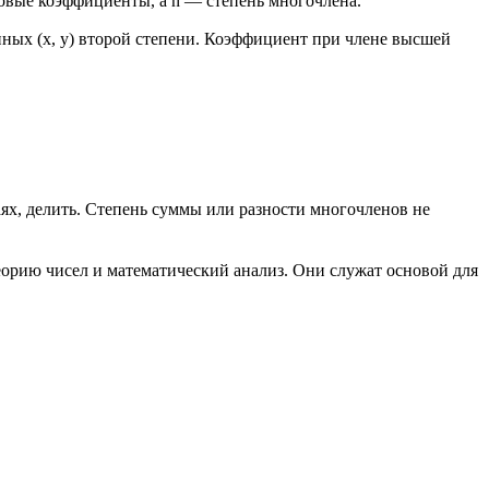
исловые коэффициенты, а n — степень многочлена.
нных (x, y) второй степени. Коэффициент при члене высшей
х, делить. Степень суммы или разности многочленов не
орию чисел и математический анализ. Они служат основой для