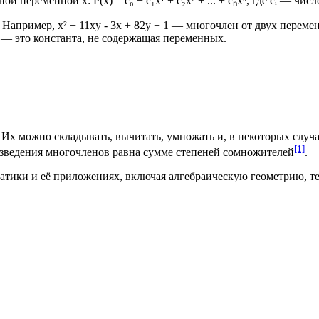
переменной x: P(x) = c₀ + c₁x¹ + c₂x² + ... + cₙxⁿ, где cᵢ — ч
апример, x² + 11xy - 3x + 82y + 1 — многочлен от двух переме
— это константа, не содержащая переменных.
 можно складывать, вычитать, умножать и, в некоторых случая
[1]
изведения многочленов равна сумме степеней сомножителей
.
тики и её приложениях, включая алгебраическую геометрию, те