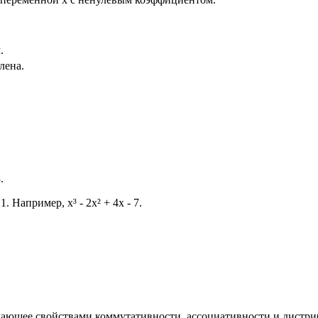
.
лена.
.
Например, x³ - 2x² + 4x - 7.
дающее свойствами коммутативности, ассоциативности и дистри