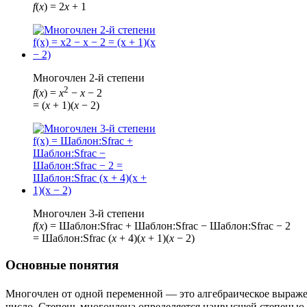
f
(
x
) = 2
x
+ 1
Многочлен 2-й степени
2
f
(
x
) =
x
−
x
− 2
= (
x
+ 1)(
x
− 2)
Многочлен 3-й степени
f
(
x
) =
Шаблон:Sfrac
+
Шаблон:Sfrac
−
Шаблон:Sfrac
− 2
=
Шаблон:Sfrac
(
x
+ 4)(
x
+ 1)(
x
− 2)
Основные понятия
Многочлен от одной переменной — это алгебраическое выражение
число. Степень многочлена определяется наивысшей степенью