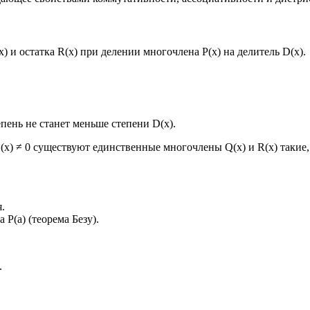
 и остатка R(x) при делении многочлена P(x) на делитель D(x).
пень не станет меньше степени D(x).
x) ≠ 0 существуют единственные многочлены Q(x) и R(x) такие, чт
.
 P(a) (теорема Безу).
.