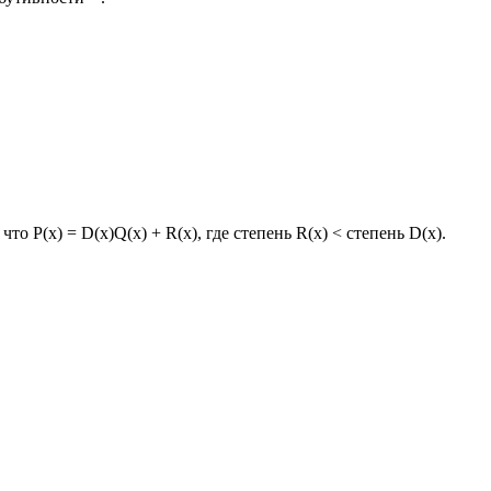
о P(x) = D(x)Q(x) + R(x), где степень R(x) < степень D(x).