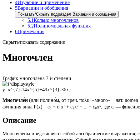
4
Изучение и применение
5
Вариации и обобщения
Показать/Скрыть подраздел Вариации и обобщения
5.1
Кольцо многочленов
5.2
Полиномиальная функция
6
Примечания
Скрыть/показать содержание
Многочлен
График многочлена 7-й степени
Многочле́н
(или полино́м, от греч. πολυ- «много» + лат. nome
функция вида P(x) = c₀ + c₁x¹ + c₂x² + ... + cₙxⁿ, где cᵢ — ф
Описание
Многочлены представляют собой алгебраические выражения, 