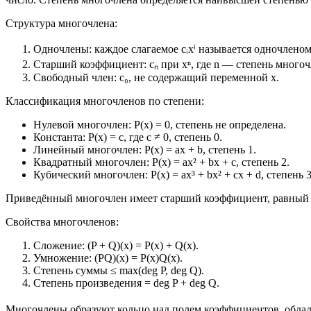
Структура многочлена:
Одночлены: каждое слагаемое cᵢxⁱ называется одночленом
Старший коэффициент: cₙ при xⁿ, где n — степень многоч
Свободный член: c₀, не содержащий переменной x.
Классификация многочленов по степени:
Нулевой многочлен: P(x) = 0, степень не определена.
Константа: P(x) = c, где c ≠ 0, степень 0.
Линейный многочлен: P(x) = ax + b, степень 1.
Квадратный многочлен: P(x) = ax² + bx + c, степень 2.
Кубический многочлен: P(x) = ax³ + bx² + cx + d, степень 3
Приведённый многочлен имеет старший коэффициент, равный 1. 
Свойства многочленов:
Сложение: (P + Q)(x) = P(x) + Q(x).
Умножение: (PQ)(x) = P(x)Q(x).
Степень суммы ≤ max(deg P, deg Q).
Степень произведения = deg P + deg Q.
Многочлены образуют кольцо над полем коэффициентов, обла