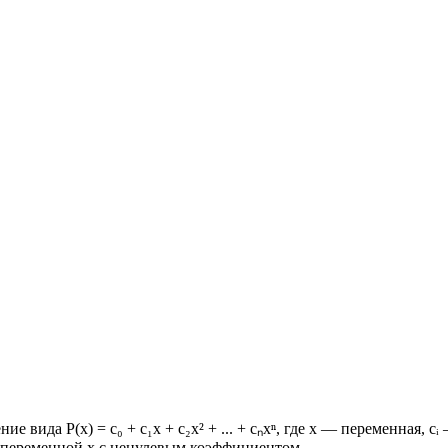
 вида P(x) = c₀ + c₁x + c₂x² + ... + cₙxⁿ, где x — переменная,
 переменной x с ненулевым коэффициентом.