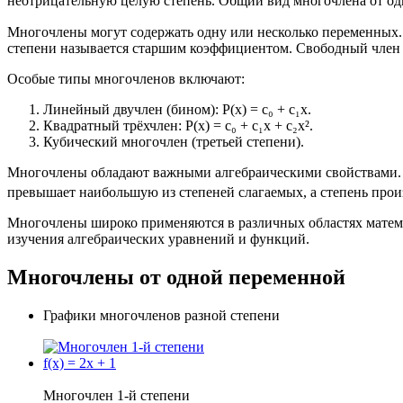
неотрицательную целую степень. Общий вид многочлена от одной 
Многочлены могут содержать одну или несколько переменных. Н
степени называется старшим коэффициентом. Свободный член 
Особые типы многочленов включают:
Линейный двучлен (бином): P(x) = c₀ + c₁x.
Квадратный трёхчлен: P(x) = c₀ + c₁x + c₂x².
Кубический многочлен (третьей степени).
Многочлены обладают важными алгебраическими свойствами. Их
превышает наибольшую из степеней слагаемых, а степень про
Многочлены широко применяются в различных областях матема
изучения алгебраических уравнений и функций.
Многочлены от одной переменной
Графики многочленов разной степени
Многочлен 1-й степени