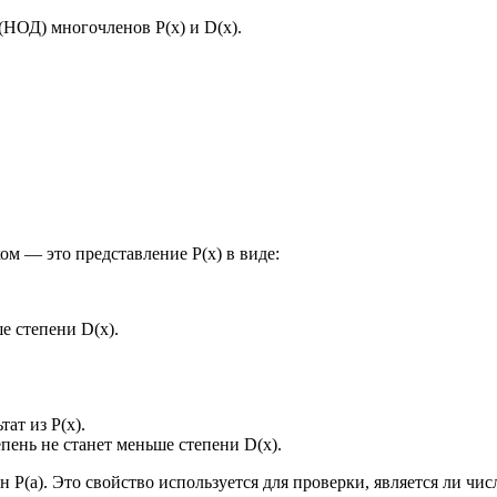
НОД) многочленов P(x) и D(x).
ом — это представление P(x) в виде:
е степени D(x).
ат из P(x).
пень не станет меньше степени D(x).
вен P(a). Это свойство используется для проверки, является ли чи