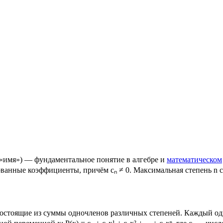
n «имя») — фундаментальное понятие в алгебре и
математическом
иксированные коэффициенты, причём cₙ ≠ 0. Максимальная степень
состоящие из суммы одночленов различных степеней. Каждый о