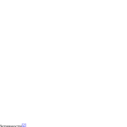
[2]
бутивности
.