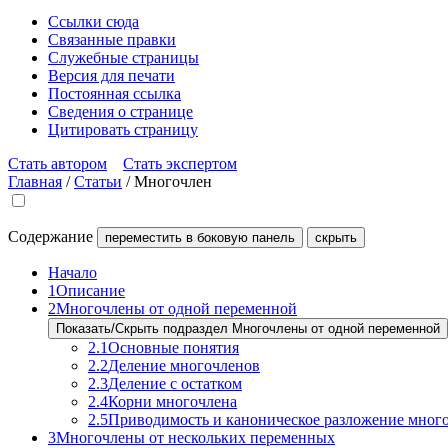
Ссылки сюда
Связанные правки
Служебные страницы
Версия для печати
Постоянная ссылка
Сведения о странице
Цитировать страницу
Стать автором
Стать экспертом
Главная
/
Статьи
/
Многочлен
Содержание
переместить в боковую панель
скрыть
Начало
1
Описание
2
Многочлены от одной переменной
Показать/Скрыть подраздел Многочлены от одной переменной
2.1
Основные понятия
2.2
Деление многочленов
2.3
Деление с остатком
2.4
Корни многочлена
2.5
Приводимость и каноническое разложение мног
3
Многочлены от нескольких переменных