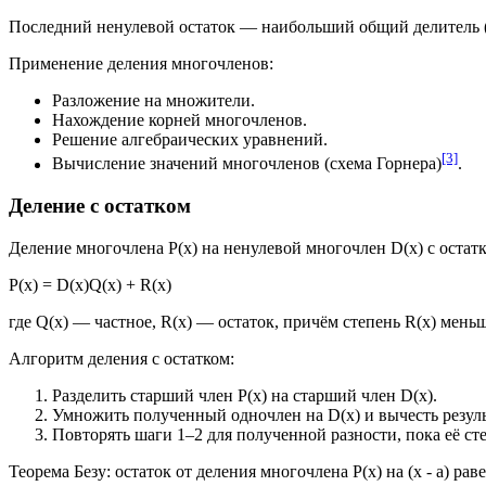
Последний ненулевой остаток — наибольший общий делитель (
Применение деления многочленов:
Разложение на множители.
Нахождение корней многочленов.
Решение алгебраических уравнений.
[3]
Вычисление значений многочленов (схема Горнера)
.
Деление с остатком
Деление многочлена P(x) на ненулевой многочлен D(x) с остатк
P(x) = D(x)Q(x) + R(x)
где Q(x) — частное, R(x) — остаток, причём степень R(x) меньш
Алгоритм деления с остатком:
Разделить старший член P(x) на старший член D(x).
Умножить полученный одночлен на D(x) и вычесть результ
Повторять шаги 1–2 для полученной разности, пока её сте
Теорема Безу: остаток от деления многочлена P(x) на (x - a) ра