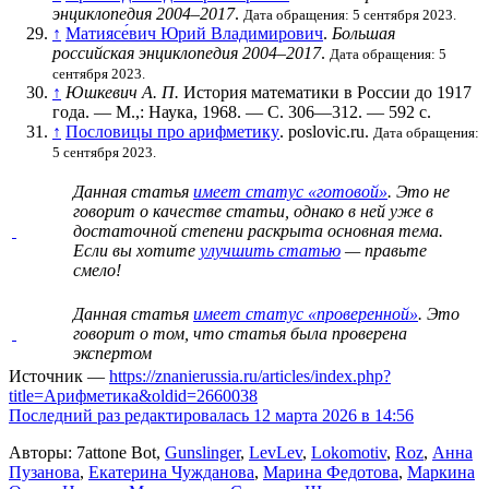
энциклопедия 2004–2017
.
Дата обращения: 5 сентября 2023.
↑
Матиясе́вич Юрий Владимирович
.
Большая
российская энциклопедия 2004–2017
.
Дата обращения: 5
сентября 2023.
↑
Юшкевич А. П.
История математики в России до 1917
года. — М.,: Наука, 1968. — С. 306—312. — 592 с.
↑
Пословицы про арифметику
. poslovic.ru.
Дата обращения:
5 сентября 2023.
Данная статья
имеет статус «готовой»
. Это не
говорит о
качестве статьи
, однако в ней уже в
достаточной степени раскрыта основная тема.
Если вы хотите
улучшить статью
— правьте
смело!
Данная статья
имеет статус «проверенной»
. Это
говорит о том, что статья была проверена
экспертом
Источник —
https://znanierussia.ru/articles/index.php?
title=Арифметика&oldid=2660038
Последний раз редактировалась 12 марта 2026 в 14:56
Авторы: 7attone Bot,
Gunslinger
,
LevLev
,
Lokomotiv
,
Roz
,
Анна
Пузанова
,
Екатерина Чужданова
,
Марина Федотова
,
Маркина