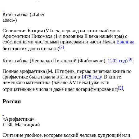
Книга абака («Liber
abaci»)
Сочинения Боэция (VI век, перевод на латинский язык
Арифметики
Никомаха
(1-я половина
II века нашей эры
) с
собственными числовыми примерами и части Начал
Евклида
[7]
без строгих доказательств)
.
[8]
Книга абака (
Леонардо Пизанский
(Фибоначчи),
1202 год
)
.
Полная арифметика (
М. Штифель
, первая печатная книга по
арифметике была издана в Италии в
1478 году
. В книге
немецкого математика (начало
XVI века
) уже есть
[9]
отрицательные числа и даже идея логарифмирования)
.
Россия
«Арифметика».
Л. Ф. Магницкий
Считание удобное, которым всякий человек купующий или