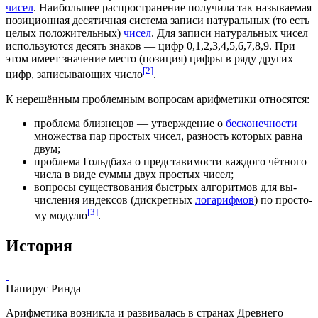
чисел
. Наибольшее распространение получила так называемая
позиционная десятичная
система
записи натуральных (то есть
целых положительных)
чисел
. Для записи натуральных чисел
используются десять знаков — цифр 0,1,2,3,4,5,6,7,8,9. При
этом имеет значение место (позиция)
цифры
в ряду других
[2]
цифр, записывающих число
.
К не­ре­шён­ным проблемным вопросам арифметики относятся:
проблема
близ­не­цов — ут­вер­жде­ние о
бесконечности
множества
пар про­стых чи­сел, раз­ность ко­то­рых рав­на
двум;
про­бле­ма Гольд­ба­ха о пред­ста­ви­мо­сти ка­ж­до­го чёт­но­го
чис­ла в ви­де
сум­мы
двух про­стых чисел;
во­про­сы
су­ще­ст­во­ва­ния бы­ст­рых ал­го­рит­мов для вы­
чис­ле­ния
ин­дек­сов
(дис­крет­ных
ло­га­риф­мов
) по про­сто­
[3]
му мо­ду­лю
.
История
Папирус Ринда
Арифметика возникла и развивалась в странах Древнего