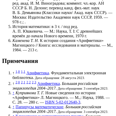
ред. акад. И. М. Виноградова; коммент. чл.-кор. АН
СССР Б. Н. Делоне; перевод канд. физ.-мат. наук
В. Б. Демьянова (Классики науки/ Акад. наук СССР). —
Москва: Издательство Академии наук СССР, 1959. —
978 с.; .
История математики: в 3 т. / под ред.
А. П. Юшкевича. — М.: Наука, Т. I: С древнейших
времён до начала Нового времени, 1970 г.
Каменева Т. Н.
К истории создания «Арифметики»
Магницкого // Книга: исследования и материалы. —
М.
,
1984. — 213 с.
Примечания
1,0
1,1
↑
Арифметика
. Фундаментальная электронная
библиотека.
Дата обращения: 28 августа 2023.
2,0
2,1
2,2
2,3
↑
Арифметика
.
Большая российская
энциклопедия 2004–2017
.
Дата обращения: 3 сентября 2023.
↑
Куприянова Т. Г.
Новые сведения по истории
«Арифметики» Л. Магницкого. — М.,: Наука, 1988. —
С. 28. — 280 с. —
ISBN 5-02-012640-3
.
↑
Папирусы математические
.
Большая российская
энциклопедия 2004–2017
.
Дата обращения: 3 сентября 2023.