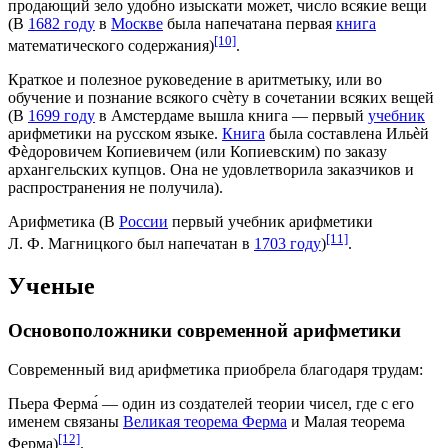
продающий зело удобно изыскати может, число всякие вещи
(В
1682 году
в
Москве
была напечатана первая
книга
[10]
математического содержания)
.
Краткое и полезное руковедение в аритметыку, или во
обучение и познание всякого счѐту в сочетании всяких вещей
(В
1699 году
в
Амстердаме
вышла книга — первый
учебник
арифметики на русском языке.
Книга
была составлена
Ильѐй
Фѐдоровичем Копиевичем
(или Копиевским) по заказу
архангельских купцов. Она не удовлетворила
заказчиков
и
распространения не получила).
Арифметика (В
России
первый учебник арифметики
[11]
Л. Ф. Магницкого
был напечатан в
1703 году
)
.
Ученые
Основоположники современной арифметики
Современный вид арифметика приобрела благодаря трудам:
Пьера Ферма́
— один из создателей
теории
чисел, где с его
именем связаны
Великая теорема Ферма
и Малая теорема
[12]
Ферма)
.