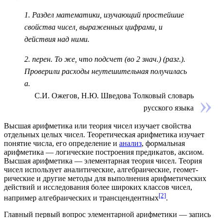
1. Раздел математики, изучающий простейшие
свойства чисел, выраженных цифрами, и
действия над ними.
2. перен. То же, что подсчет (во 2 знач.) (разг.).
Проверили расходы неутешительная получилась
а.
С.И. Ожегов, Н.Ю. Шведова Толковый словарь
русского языка
Высшая арифметика или теория чисел изучает свойства
отдельных целых чисел. Теоретическая арифметика изучает
понятие числа, его
определение
и
анализ
, формальная
арифметика — логические построения предикатов, аксиом.
Выс­шая арифметика — эле­мен­тар­ная
теория
чи­сел. Тео­рия
чи­сел ис­поль­зу­ет ана­ли­тические, ал­геб­ра­ические, гео­мет­
рические и другие ме­то­ды для выполнения ариф­ме­тических
действий и исследования бо­лее ши­ро­ких
классов
чи­сел,
[2]
например ал­геб­ра­ических и транс­цен­дент­ных
.
Главный первый вопрос элементарной арифметики — запись