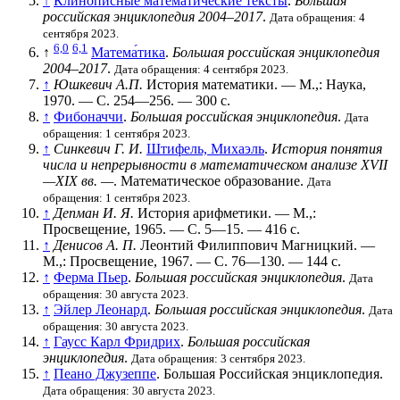
↑
Клинописные математические тексты
.
Большая
российская энциклопедия 2004–2017
.
Дата обращения: 4
сентября 2023.
6,0
6,1
↑
Матема́тика
.
Большая российская энциклопедия
2004–2017
.
Дата обращения: 4 сентября 2023.
↑
Юшкевич А.П.
История математики. — М.,: Наука,
1970. — С. 254—256. — 300 с.
↑
Фибоначчи
.
Большая российская энциклопедия
.
Дата
обращения: 1 сентября 2023.
↑
Синкевич Г. И.
Штифель, Михаэль
.
История понятия
числа и непрерывности в математическом анализе XVII
—XIX вв. —
. Математическое образование.
Дата
обращения: 1 сентября 2023.
↑
Депман И. Я.
История арифметики. — М.,:
Просвещение, 1965. — С. 5—15. — 416 с.
↑
Денисов А. П.
Леонтий Филиппович Магницкий. —
М.,: Просвещение, 1967. — С. 76—130. — 144 с.
↑
Ферма Пьер
.
Большая российская энциклопедия
.
Дата
обращения: 30 августа 2023.
↑
Эйлер Леонард
.
Большая российская энциклопедия
.
Дата
обращения: 30 августа 2023.
↑
Гаусс Карл Фридрих
.
Большая российская
энциклопедия
.
Дата обращения: 3 сентября 2023.
↑
Пеано Джузеппе
. Большая Российская энциклопедия.
Дата обращения: 30 августа 2023.