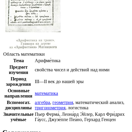
Область математики
Тема
Арифме́тика
Предмет
свойства чисел и действий над ними
изучения
Период
III—II век до нашей эры
зарождения
Основные
математика
направления
Вспомогат.
алгебра
,
геометрия
,
математический анализ
,
дисциплины
тригонометрия
,
логистика
Значительные
Пьер Ферма́
,
Леона́рд Э́йлер
,
Карл Фри́дрих
учёные
Га́усс
,
Джузе́ппе Пеа́но
,
Герхард Генцен