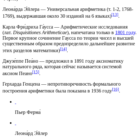
Леона́рда Э́йлера
— Универсальная арифметика (т. 1-2,
1768
-
[13]
1769
), выдержавшая около 30 изданий на 6 языках)
.
Карла Фри́дриха Га́усса
— Арифметические исследования
(лат.
Disquisitiones Arithmeticae
), напечатана только в
1801 году
.
Первое крупное сочинение Гаусса по теории чисел и высшей
существенным образом предопределило дальнейшее
развитие
[14]
этих разделов математики)
.
Джузе́ппе Пеа́но
— предложил в
1891 году
аксиоматику
натурального
ряда
, которая сейчас называется системой
[15]
аксиом Пеано
.
Герхарда Генцен
а — непротиворечивость формального
[16]
построения арифметики была показана в
1936 году
.
Пьер Ферма́
Леона́рд
Э́йлер