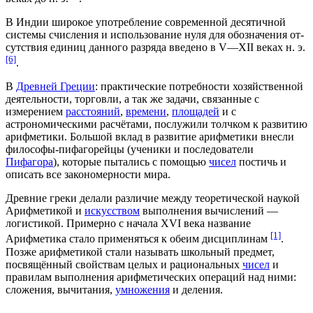
В
Индии
ши­ро­кое упот­реб­ле­ние современной де­ся­тич­ной
сис­те­мы счисления и ис­поль­зо­ва­ние нуля для обозначения от­
сут­ст­вия еди­ниц дан­но­го раз­ря­да введено в V—XII веках н. э.
[6]
.
В
Древней Греции
: практические потребности
хозяйственной
деятельности
,
торговли
, а так же задачи, связанные с
измерением
расстояний
,
времени
,
площадей
и с
астрономическими расчётами, послужили толчком к развитию
арифметики. Большой вклад в развитие арифметики внесли
философы-пифагорейцы
(ученики и последователи
Пифагора
), которые пытались с помощью
чисел
постичь и
описать все закономерности мира.
Древние греки делали различие между теоретической наукой
Арифметикой и
искусством
выполнения вычислений —
логистикой
. Примерно с начала
XVI века
название
[1]
Арифметика стало применяться к обеим
дисциплинам
.
Позже арифметикой стали называть школьный предмет,
посвящённый свойствам целых и рациональных
чисел
и
правилам
выполнения арифметических операций над ними:
сложения
,
вычитания,
умножения
и
деления
.