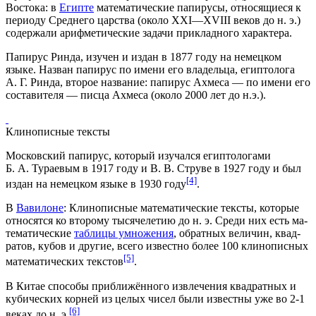
Востока: в
Египте
математические папирусы, от­но­ся­щие­ся к
пе­рио­ду Сред­не­го цар­ст­ва (около XXI—XVIII веков до н. э.)
содержали арифметические задачи прикладного характера.
Папирус Ринда
, изучен и издан в
1877 год
у на немецком
языке. Назван папирус по име­ни его вла­дель­ца, егип­то­ло­га
А. Г. Рин­да, второе название: па­пи­ру­с Ах­ме­са — по име­ни его
со­ста­ви­те­ля — пис­ца Ах­ме­са (около
2000 лет до н.э.
).
Клинописные тексты
Мо­с­ков­ский
папирус
, который изу­чал­ся егип­то­ло­га­ми
Б. А. Ту­рае­вым в
1917 году
и В. В. Стру­ве в
1927 году
и был
[4]
издан на немецком язы­ке в
1930 году
.
В
Вавилоне
:
Клинописные математические тексты
, которые
от­но­сят­ся ко второму тысячелетию до н. э. Среди них есть ма­
те­ма­тические
таб­ли­цы ум­но­же­ния
, об­рат­ных ве­ли­чин, квад­
ра­тов, ку­бов и другие, всего из­вест­но бо­лее 100
клинописных
[5]
математических текстов
.
В
Китае
спо­со­бы при­бли­жён­но­го из­вле­че­ния квад­рат­ных и
ку­бических кор­ней из це­лых чи­сел бы­ли из­вест­ны уже во 2-1
[6]
веках до н. э.
.