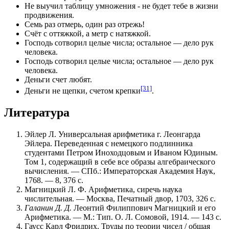
Не выучил таблицу умножения - не будет тебе в жизни
продвижения.
Семь раз отмерь, один раз отрежь!
Счёт с оттяжкой, а метр с натяжкой.
Господь сотворил целые числа; остальное — дело рук
человека.
Господь сотворил целые числа; остальное — дело рук
человека.
Деньги счет любят.
[31]
Деньги не щепки, счетом крепки
.
Литература
Эйлер Л. Универсальная арифметика г. Леонгарда
Эйлера. Переведенная с немецкого подлинника
студентами Петром Иноходцовым и Иваном Юдиным.
Том 1, содержащий в себе все образы алгебраического
вычисления. — СПб.: Императорская Академия Наук,
1768. — 8, 376 c.
Магницкий Л. Ф. Арифметика, сиречь наука
числительная. — Москва, Печатный двор, 1703, 326 с.
Галанин Д. Д.
Леонтий Филиппович Магницкий и его
Арифметика. —
М.
: Тип. О. Л. Сомовой, 1914. — 143 с.
Гаусс Карл Фридрих. Труды по теории чисел / общая