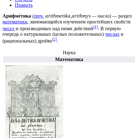
Править
arithmetika,arithmys
Арифме́тика
(
греч.
— число)
—
раздел
математики
, занимающийся изучением простейших свойств
[1]
чисел
и производимых над ними действий
. В первую
очередь о натуральных (целых положительных)
числах
и
[2]
(рациональных)
дробях
.
Наука
Математика