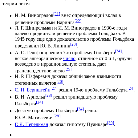
теории чисел
[21]
И. М. Виноградов
внес определяющий вклад в
[22]
решение
проблемы Варинга
.
Л. Г. Шнирельман
и
И. М. Виноградов
в 1930-е годы
далеко продвинули решение
проблемы Гольдбаха
. В
1945 году
еще одно доказательство
проблемы Гольдбаха
[23]
представил Ю. В. Линник
.
[24]
А. О. Гельфонд
решил 7-ю проблему
Гильберта
:
всякое алгебраическое
число
, отличное от 0 и 1, будучи
возведено в
иррациональную степень
, дает
[25]
трансцендентное число
.
И. Р. Шафаревич
доказал общий
закон взаимности
[26]
степенных вычетов
.
[27]
[24]
С. Н. Бернштейн
решил 19-ю проблему
Гильберта
.
[28]
В. И. Арнольд
решил тринадцатую проблему
[24]
Гильберта
.
[24]
Десятую проблему
Гильберта
решил
[29]
Ю. В. Матиясевич
.
[30]
Г. Я. Перельман
доказал гипотезу
Пуанкаре
.