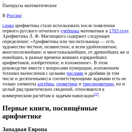
Папирусы математические
В
России
:
слово
арифметика стали использовать после появления
первого русского печатного
учебника
математики в
1703 году
.
Арифметика
Л. Ф. Магницкого
содержит следующее
определение
: «Арифметика или числительница — есть
художество честное, независтное, и всем удобопонятное,
многополезнейшее, и многохвальнейшее, от древнейших же и
новейших, в разные времена живших изряднейших
арифметиков, изобретенное, и изложенное». В этом
руководстве вместе с вопросами нумерации, изложением
техники вычисления с целыми
числами
и
дробями
(в том
числе и десятичными) и соответствующими задачами есть не
только элементы
алгебры
,
геометрии
и
тригонометрии
, но и
целый ряд практических сведений, относящихся к
[2]
коммерческим расчётам и задачам навигации
.
Первые книги, посвящённые
арифметике
Западная Европа