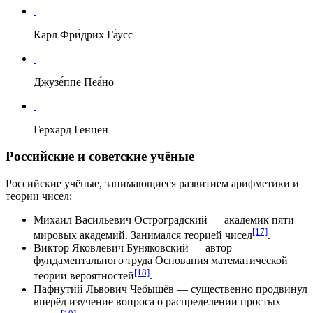
Карл Фри́дрих Га́усс
Джузе́ппе Пеа́но
Герхард Генцен
Российские и советские учёные
Российские учёные, занимающиеся развитием арифметики и
теории чисел:
Михаил Васильевич Остроградский
— академик пяти
[17]
мировых академий. Занимался теорией чисел
.
Виктор Яковлевич Буняковский
— автор
фундаментального труда Основания математической
[18]
теории вероятностей
.
Пафнутий Львович Чебышёв
— существенно продвинул
вперёд изучение вопроса о распределении простых