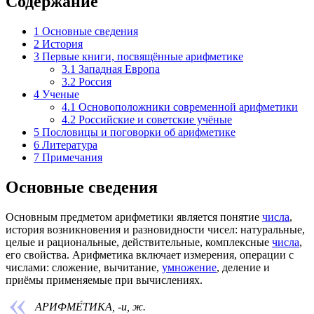
Содержание
1
Основные сведения
2
История
3
Первые книги, посвящённые арифметике
3.1
Западная Европа
3.2
Россия
4
Ученые
4.1
Основоположники современной арифметики
4.2
Российские и советские учёные
5
Пословицы и поговорки об арифметике
6
Литература
7
Примечания
Основные сведения
Основным предметом арифметики является понятие
числа
,
история возникновения и разновидности чисел: натуральные,
целые и рациональные, действительные, комплексные
числа
,
его свойства. Арифметика включает измерения, операции с
числами:
сложение
,
вычитание
,
умножение
,
деление
и
приёмы применяемые при вычислениях.
АРИФМЕ́ТИКА, -и, ж.