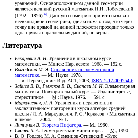
уравнений
. Основоположником данной геометрии
является великий русский математик
Н.И. Лобачевский
[4]
(1792—1856)
. Данную геометрию принято называть
неевклидовой геометрией
, где аксиома о том, что через
точку вне прямой на данной плоскости проходит только
одна прямая параллельная данной, не верна.
Литература
Бекаревич А. Н.
Уравнения в школьном курсе
математики. — Минск: Нар. асвета, 1968. — 152 с.
Выгодский М. Я.
Справочник по элементарной
математике
. —
М.
: Наука, 1978.
Переиздание: Изд. АСТ, 2003,
ISBN 5-17-009554-6
.
Зайцев В. В., Рыжков В. В.,
Сканави М. И.
Элементарная
математика. Повторительный курс. — Издание третье,
стереотипное. —
М.
: Наука, 1976. — 591 с.
Маркушевич, Л. А.
Уравнения и неравенства в
заключительном повторении курса алгебры средней
школы / Л. А. Маркушевич, Р. С. Черкасов. / Математика
в школе. — 2004. — № 1.
Литцман В.
Теорема Пифагора.
—
М.
, 1960.
Скопец З. А.
Геометрические миниатюры. —
М.
, 1990
В. О. Гордон, М. А. Семенцов-Огиевский «Курс