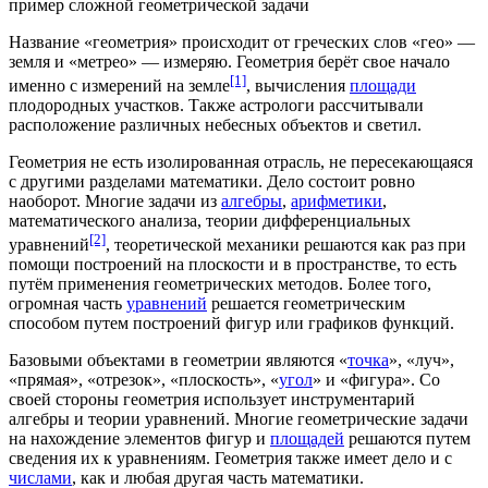
пример сложной геометрической задачи
Название «геометрия» происходит от греческих слов «гео» —
земля и «метрео» — измеряю. Геометрия берёт свое начало
[1]
именно с измерений на земле
, вычисления
площади
плодородных участков. Также
астрологи
рассчитывали
расположение различных небесных объектов и светил.
Геометрия не есть изолированная отрасль, не пересекающаяся
с другими разделами математики. Дело состоит ровно
наоборот. Многие задачи из
алгебры
,
арифметики
,
математического анализа
, теории
дифференциальных
[2]
уравнений
, теоретической механики решаются как раз при
помощи построений на плоскости и в пространстве, то есть
путём применения геометрических методов. Более того,
огромная часть
уравнений
решается геометрическим
способом путем построений фигур или графиков функций.
Базовыми объектами в геометрии являются «
точка
», «луч»,
«прямая», «отрезок», «плоскость», «
угол
» и «фигура». Со
своей стороны геометрия использует инструментарий
алгебры и теории уравнений. Многие геометрические задачи
на нахождение элементов фигур и
площадей
решаются путем
сведения их к уравнениям. Геометрия также имеет дело и с
числами
, как и любая другая часть математики.