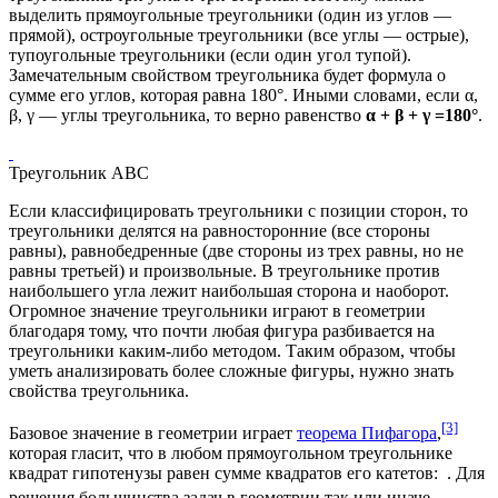
выделить прямоугольные треугольники (один из углов —
прямой), остроугольные треугольники (все углы — острые),
тупоугольные треугольники (если один угол тупой).
Замечательным свойством треугольника будет формула о
сумме его углов, которая равна 180°. Иными словами, если α,
β, γ — углы треугольника, то верно равенство
α + β + γ =180°
.
Треугольник ABC
Если классифицировать треугольники с позиции сторон, то
треугольники делятся на равносторонние (все стороны
равны), равнобедренные (две стороны из трех равны, но не
равны третьей) и произвольные. В треугольнике против
наибольшего угла лежит наибольшая сторона и наоборот.
Огромное значение треугольники играют в геометрии
благодаря тому, что почти любая фигура разбивается на
треугольники каким-либо методом. Таким образом, чтобы
уметь анализировать более сложные фигуры, нужно знать
свойства треугольника.
[3]
Базовое значение в геометрии играет
теорема Пифагора
,
которая гласит, что в любом прямоугольном треугольнике
квадрат
гипотенузы
равен сумме квадратов его катетов:
. Для
решения большинства задач в геометрии так или иначе