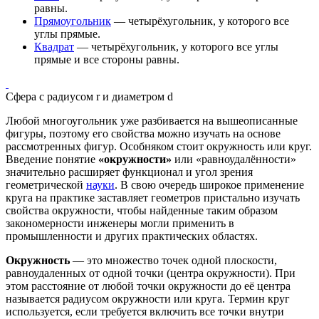
равны.
Прямоугольник
— четырёхугольник, у которого все
углы прямые.
Квадрат
— четырёхугольник, у которого все углы
прямые и все стороны равны.
Сфера с радиусом r и диаметром d
Любой многоугольник уже разбивается на вышеописанные
фигуры, поэтому его свойства можно изучать на основе
рассмотренных фигур. Особняком стоит окружность или круг.
Введение понятие
«
окружности
»
или «
равноудалённости
»
значительно расширяет функционал и угол зрения
геометрической
науки
. В свою очередь широкое применение
круга
на практике заставляет геометров пристально изучать
свойства окружности, чтобы найденные таким образом
закономерности инженеры могли применить в
промышленности и других практических областях.
Окружность
— это множество точек одной плоскости,
равноудаленных от одной точки (центра окружности). При
этом расстояние от любой точки окружности до её центра
называется радиусом окружности или круга. Термин круг
используется, если требуется включить все точки внутри