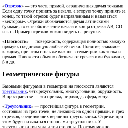
«
Отрезок
»
— это часть прямой, ограниченная двумя точками.
Если одну точку принять за начало, а вторую точку принять за
конец, то такой отрезок будет направленным и называться
«
вектором
». Отрезки обозначаются двумя латинскими
буквами, то есть обозначение начала и конца отрезка AB, CD
и т. п. Пример отрезков можно видеть на рисунке.
«
Плоскость
»
— поверхность, содержащая полностью каждую
прямую, соединяющую любые её точки. Понятие, знакомое
каждому, при этом столь же важное в геометрии как точка и
прямая. Плоскости обычно обозначают греческими буквами α,
β и др.
Геометрические фигуры
Базовыми фигурами в геометрии на плоскости являются
треугольник
,
четырёхугольник
,
многоугольник
,
окружность
.
В пространстве — это
призма
,
пирамида
,
сфера
,
конус
.
«
Треугольник
»
— простейшая фигура в геометрии,
состоящая из трех точек, не лежащих на одной прямой, и трех
отрезков, соединяющих вершины треугольника. Отрезки при
этом будут называться сторонами треугольника. У
треугольника три угла и три стороны. Поэтому можно