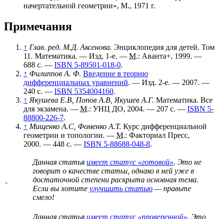
начертательной геометрии», М., 1971 г.
Примечания
↑
Глав. ред. М.Д. Аксенова
.
Энциклопедия для детей. Том
11. Математика. — Изд. 1-е. —
М.
: Аванта+, 1999. —
688 с. —
ISBN 5-89501-018-0
.
↑
Филиппов А. Ф.
Введение в теорию
дифференциальных уравнений
. — Изд. 2-е. — 2007. —
240 с. —
ISBN 5354004160
.
↑
Якушева Е.В, Попов А.В, Якушев А.Г.
Математика. Все
для экзамена. —
М.
: УНЦ ДО, 2004. — 207 с. —
ISBN 5-
88800-226-7
.
↑
Мищенко А.С, Фоменко А.Т.
Курс дифференциальной
геометрии и топологии. —
М.
: Факториал Пресс,
2000. — 448 с. —
ISBN 5-88688-048-8
.
Данная статья
имеет статус «готовой»
. Это не
говорит о
качестве статьи
, однако в ней уже в
достаточной степени раскрыта основная тема.
Если вы хотите
улучшить статью
— правьте
смело!
Данная статья
имеет статус «проверенной»
. Это