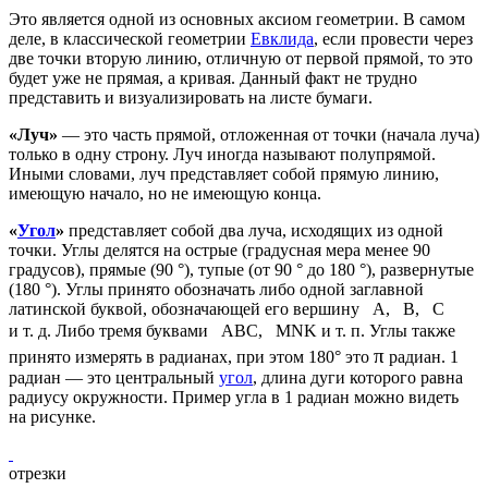
Это является одной из основных аксиом геометрии. В самом
деле, в классической геометрии
Евклида
, если провести через
две точки вторую линию, отличную от первой прямой, то это
будет уже не прямая, а кривая. Данный факт не трудно
представить и визуализировать на листе бумаги.
«
Луч
»
— это часть прямой, отложенная от точки (начала луча)
только в одну строну. Луч иногда называют
полупрямой
.
Иными словами, луч представляет собой прямую линию,
имеющую начало, но не имеющую конца.
«
Угол
»
представляет собой два луча, исходящих из одной
точки. Углы делятся на острые (градусная мера менее 90
градусов), прямые (90 °), тупые (от 90 ° до 180 °), развернутые
(180 °). Углы принято обозначать либо одной заглавной
латинской буквой, обозначающей его вершину
А,
B,
C
и т. д. Либо тремя буквами
ABC,
MNK и т. п. Углы также
π
принято измерять в
радианах
, при этом 180° это
радиан
. 1
радиан — это центральный
угол
, длина дуги которого равна
радиусу окружности. Пример угла в 1 радиан можно видеть
на рисунке.
отрезки