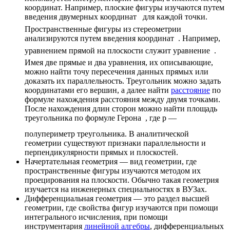
координат. Например, плоские фигуры изучаются путем
введения двумерных координат
для каждой точки.
Пространственные фигуры из стереометрии
анализируются путем введения координат
. Например,
уравнением прямой на плоскости служит уравнение
.
Имея две прямые и два уравнения, их описывающие,
можно найти точу пересечения данных прямых или
доказать их параллельность. Треугольник можно задать
координатами его вершин, а далее найти
расстояние
по
формуле нахождения расстояния между двумя точками.
После нахождения длин сторон можно найти площадь
треугольника по формуле
Герона
, где p —
полупериметр треугольника. В аналитической
геометрии существуют признаки параллельности и
перпендикулярности
прямых и плоскостей.
Начертательная геометрия
— вид геометрии, где
пространственные фигуры изучаются методом их
проецирования на плоскости. Обычно такая геометрия
изучается на инженерных специальностях в ВУЗах.
Дифференциальная геометрия
— это раздел
высшей
геометрии
, где свойства фигур изучаются при помощи
интегрального исчисления
, при помощи
инструментария
линейной алгебры
,
дифференциальных