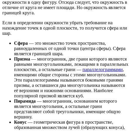
окружности в одну фигуру. Отсюда следует, что окружность в
отличие от круга не имеет площади. Но окружность является
границей круга.
Если в определении окружности убрать требование на
нахождение точек в одной плоскости, то получится
сфера
или
шар
.
Сфера
— это множество точек пространства,
равноудаленных от одной точки (центра сферы). Сфера
является границей шара.
Призма
— многогранник, две грани которого являются
равными многоугольниками, лежащими в параллельных
плоскостях, а остальные
грани
—
параллелограммами
,
имеющими общие стороны с этими многоугольниками.
Эти параллелограммы называются боковыми гранями
призмы, а оставшиеся два многоугольника называются
её верхними и нижними основаниями. Наиболее
популярной призмой является куб.
Пирамида
—
многогранник
, основанием которого
является
многоугольник
, а остальные грани
представляют собой треугольники, имеющие общую
вершину.
Конус
— геометрическая фигура в пространстве,
образованная множеством лучей (образующих конуса),