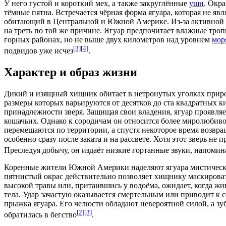
У него густой и короткий мех, а также закруглённые
уши
. Окра
тёмные пятна. Встречается чёрная форма ягуара, которая не яв
обитающий в Центральной и Южной Америке. Из-за активной 
на треть по той же причине. Ягуар предпочитает влажные троп
горных районах, но не выше двух километров над уровнем
мор
[3]
[4]
подвидов уже исчез
.
Характер и образ жизни
Дикий и изящный хищник обитает в нетронутых уголках природ
размеры которых варьируются от десятков до ста квадратных 
принадлежности зверя. Защищая свои владения, ягуар проявля
кошачьих. Однако к сородичам он относится более миролюбиво
перемещаются по территории, а спустя некоторое время возвра
особенно сразу после заката и на рассвете. Хотя этот зверь не
Преследуя добычу, он издаёт низкие гортанные звуки, напом
Коренные жители Южной Америки наделяют ягуара
мистичес
пятнистый окрас действительно позволяет хищнику маскирова
высокой травы или, притаившись у водоёма, ожидает, когда жи
тела. Удар зачастую оказывается смертельным или приводит к
прыжка ягуара. Его челюсти обладают невероятной силой, а зуб
[2]
[3]
обратилась в бегство
.