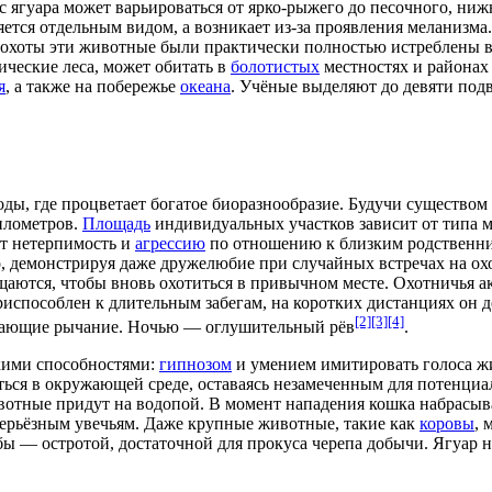
с ягуара может варьироваться от ярко-рыжего до песочного, ниж
ляется отдельным видом, а возникает из-за проявления
меланизма
охоты эти животные были практически полностью истреблены 
ические леса, может обитать в
болотистых
местностях и районах
я
, а также на побережье
океана
.
Учёные
выделяют до девяти подв
ы, где процветает богатое биоразнообразие. Будучи существом 
километров.
Площадь
индивидуальных участков зависит от типа 
ет нетерпимость и
агрессию
по отношению к близким родствен
, демонстрируя даже дружелюбие при случайных встречах на ох
щаются, чтобы вновь охотиться в привычном месте. Охотничья а
 приспособлен к длительным забегам, на коротких
дистанциях
он д
[2]
[3]
[4]
инающие рычание. Ночью — оглушительный рёв
.
кими
способностями:
гипнозом
и умением имитировать голоса жи
ться в
окружающей среде
, оставаясь незамеченным для потенциа
вотные придут на водопой. В момент нападения кошка набрасыва
 серьёзным увечьям. Даже крупные животные, такие как
коровы
, 
ы — остротой, достаточной для прокуса черепа добычи. Ягуар не