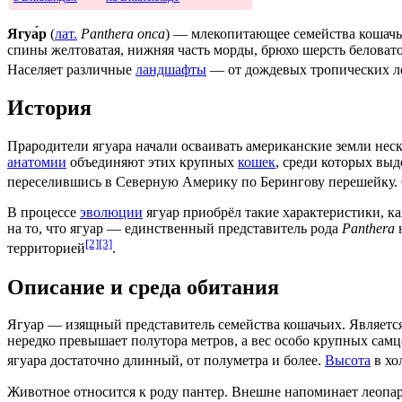
Ягуа́р
(
лат.
Panthera onca
) —
млекопитающее
семейства кошач
спины желтоватая, нижняя часть морды, брюхо
шерсть
беловато
Населяет различные
ландшафты
— от дождевых
тропических
л
История
Прародители ягуара начали осваивать американские земли неск
анатомии
объединяют этих крупных
кошек
, среди которых выд
переселившись в
Северную Америку
по
Берингову перешейку
.
В процессе
эволюции
ягуар приобрёл такие характеристики, 
на то, что ягуар — единственный представитель рода
Panthera
[2]
[3]
территорией
.
Описание и среда обитания
Ягуар — изящный представитель семейства кошачьих. Является
нередко превышает полутора метров, а вес особо крупных самцо
ягуара достаточно длинный, от полуметра и более.
Высота
в хо
Животное относится к роду пантер. Внешне напоминает леопард