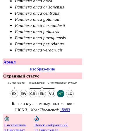
Panthera onca onca
Panthera onca arizonensis
Panthera onca centralis
Panthera onca goldmani
Panthera onca hernandesii
Panthera onca palustris
Panthera onca paraguensis
Panthera onca peruvianus
Panthera onca veracrucis
Ареал
изображение
Охранный статус
Близки к уязвимому положению
IUCN
3.1
Near Threatened
:
15953
Систематика
Поиск изображений
в Викивидах
на Викискладе