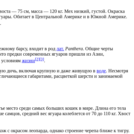
воста — 75 см, масса — 120 кг. Мех низкий, густой. Окраска
гуары. Обитает в
Центральной Америке
и в
Южной Америке
.
.
ежному барсу
, входит в род
лат.
Panthera
. Общие черты
, что предки современных ягуаров пришли из
Азии
,
[2]
[3]
м условиям
жизни
.
зную дичь, включая крупную и даже живущую в
воде
. Несмотря
тличающиеся габаритами, расцветкой шерсти и занимаемой
е место среди самых больших кошек в мире. Длина его тела
 самцов, средний вес ягуара колеблется от 70 до 110 кг.
Хвост
хож с окрасом леопарда, однако строение
черепа
ближе к тигру.