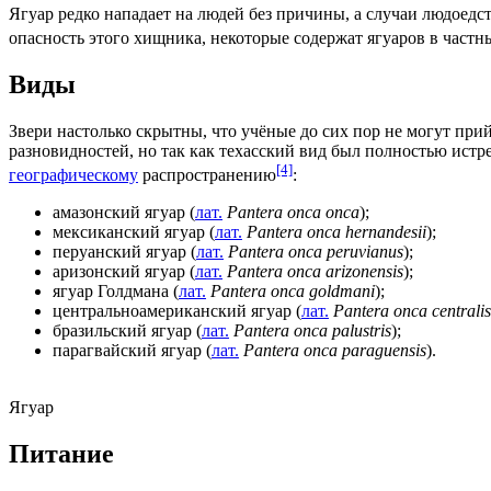
Ягуар редко нападает на людей без причины, а случаи
людоедс
опасность этого хищника, некоторые содержат ягуаров в част
Виды
Звери настолько скрытны, что учёные до сих пор не могут при
разновидностей, но так как
техасский
вид был полностью истре
[4]
географическому
распространению
:
амазонский ягуар
(
лат.
Pantera onca onca
);
мексиканский ягуар
(
лат.
Pantera onca hernandesii
);
перуанский ягуар
(
лат.
Pantera onca peruvianus
);
аризонский ягуар
(
лат.
Pantera onca arizonensis
);
ягуар Голдмана
(
лат.
Pantera onca goldmani
);
центральноамериканский ягуар
(
лат.
Pantera onca centralis
бразильский ягуар
(
лат.
Pantera onca palustris
);
парагвайский ягуар
(
лат.
Pantera onca paraguensis
).
Ягуар
Питание