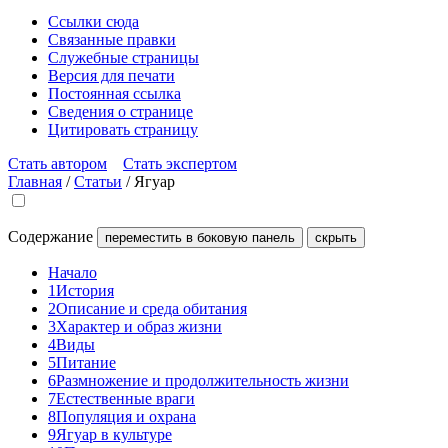
Ссылки сюда
Связанные правки
Служебные страницы
Версия для печати
Постоянная ссылка
Сведения о странице
Цитировать страницу
Стать автором
Стать экспертом
Главная
/
Статьи
/
Ягуар
Содержание
переместить в боковую панель
скрыть
Начало
1
История
2
Описание и среда обитания
3
Характер и образ жизни
4
Виды
5
Питание
6
Размножение и продолжительность жизни
7
Естественные враги
8
Популяция и охрана
9
Ягуар в культуре