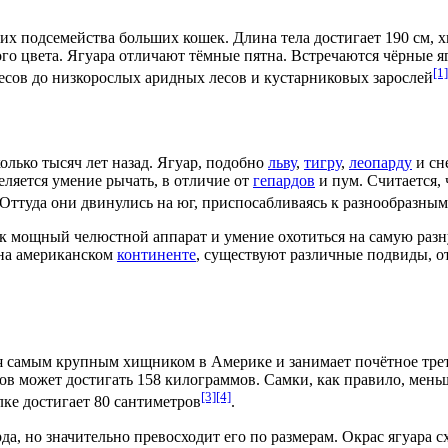
ьих
подсемейства больших кошек. Длина тела достигает 190 см, х
го цвета. Ягуара отличают тёмные пятна. Встречаются чёрные я
[1]
есов до низкорослых
аридных лесов
и кустарниковых зарослей
олько тысяч лет назад. Ягуар, подобно
льву
,
тигру
,
леопарду
и
сн
еляется умение рычать, в отличие от
гепардов
и
пум
. Считается
 Оттуда они двинулись на юг, приспосабливаясь к разнообразны
как мощный челюстной аппарат и умение охотиться на самую ра
на американском
континенте
, существуют различные подвиды, о
 самым крупным хищником в Америке и занимает почётное треть
в может достигать 158 килограммов. Самки, как правило, меньше
[3]
[4]
лке достигает 80 сантиметров
.
а, но значительно превосходит его по размерам. Окрас ягуара с