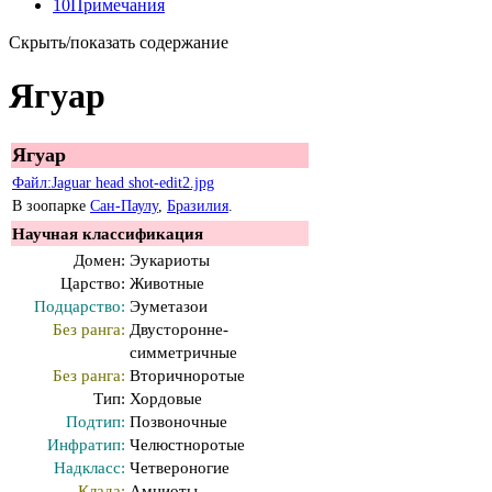
10
Примечания
Скрыть/показать содержание
Ягуар
Ягуар
Файл:Jaguar head shot-edit2.jpg
В зоопарке
Сан-Паулу
,
Бразилия
.
Научная классификация
Домен:
Эукариоты
Царство:
Животные
Подцарство:
Эуметазои
Без ранга:
Двусторонне-
симметричные
Без ранга:
Вторичноротые
Тип:
Хордовые
Подтип:
Позвоночные
Инфратип:
Челюстноротые
Надкласс:
Четвероногие
Клада:
Амниоты