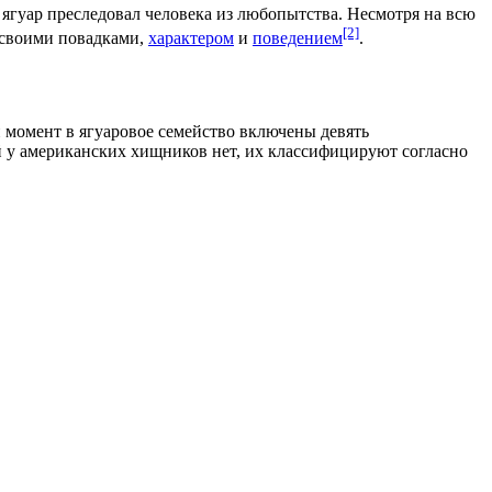
а ягуар преследовал человека из любопытства. Несмотря на всю
[2]
 своими повадками,
характером
и
поведением
.
й момент в ягуаровое семейство включены девять
й у американских хищников нет, их классифицируют согласно