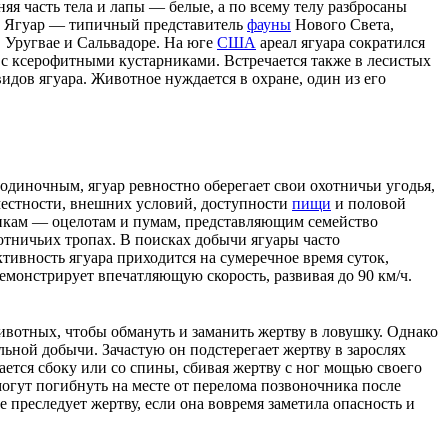
няя часть тела и лапы — белые, а по всему телу разбросаны
. Ягуар — типичный представитель
фауны
Нового Света
,
в
Уругвае
и
Сальвадоре
. На юге
США
ареал ягуара сократился
 с ксерофитными кустарниками. Встречается также в лесистых
идов ягуара. Животное нуждается в охране, один из его
одиночным, ягуар ревностно оберегает свои охотничьи угодья,
местности, внешних условий, доступности
пищи
и половой
никам —
оцелотам
и пумам, представляющим семейство
отничьих тропах. В поисках добычи ягуары часто
ктивность ягуара приходится на сумеречное время
суток
,
емонстрирует впечатляющую скорость, развивая до 90 км/ч.
вотных, чтобы обмануть и заманить жертву в ловушку. Однако
льной добычи. Зачастую он подстерегает жертву в зарослях
ется сбоку или со спины, сбивая жертву с ног мощью своего
могут погибнуть на месте от перелома
позвоночника
после
 преследует жертву, если она вовремя заметила опасность и