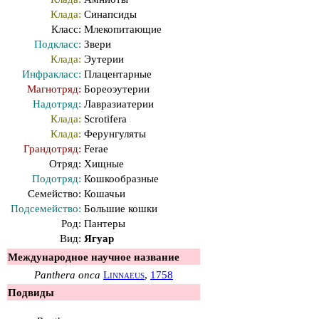
Клада:
Синапсиды
Класс:
Млекопитающие
Подкласс:
Звери
Клада:
Эутерии
Инфракласс:
Плацентарные
Магнотряд:
Бореоэутерии
Надотряд:
Лавразиатерии
Клада:
Scrotifera
Клада:
Ферунгуляты
Грандотряд:
Ferae
Отряд:
Хищные
Подотряд:
Кошкообразные
Семейство:
Кошачьи
Подсемейство:
Большие кошки
Род:
Пантеры
Вид:
Ягуар
Международное научное название
Panthera onca
Linnaeus
,
1758
Подвиды