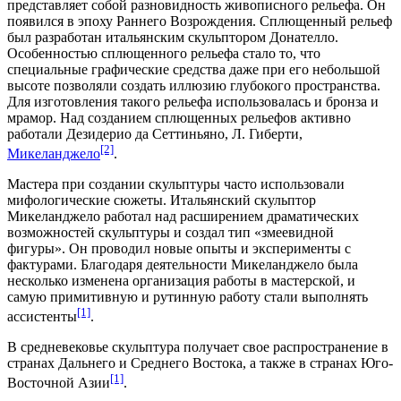
представляет собой разновидность живописного рельефа. Он
появился в эпоху Раннего Возрождения. Сплющенный рельеф
был разработан итальянским скульптором Донателло.
Особенностью сплющенного рельефа стало то, что
специальные графические средства даже при его небольшой
высоте позволяли создать иллюзию глубокого пространства.
Для изготовления такого рельефа использовалась и бронза и
мрамор. Над созданием сплющенных рельефов активно
работали Дезидерио да Сеттиньяно, Л. Гиберти,
[2]
Микеланджело
.
Мастера при создании скульптуры часто использовали
мифологические сюжеты. Итальянский скульптор
Микеланджело работал над расширением драматических
возможностей скульптуры и создал тип «змеевидной
фигуры». Он проводил новые опыты и эксперименты с
фактурами. Благодаря деятельности Микеланджело была
несколько изменена организация работы в мастерской, и
самую примитивную и рутинную работу стали выполнять
[1]
ассистенты
.
В средневековье скульптура получает свое распространение в
странах Дальнего и Среднего Востока, а также в странах Юго-
[1]
Восточной Азии
.