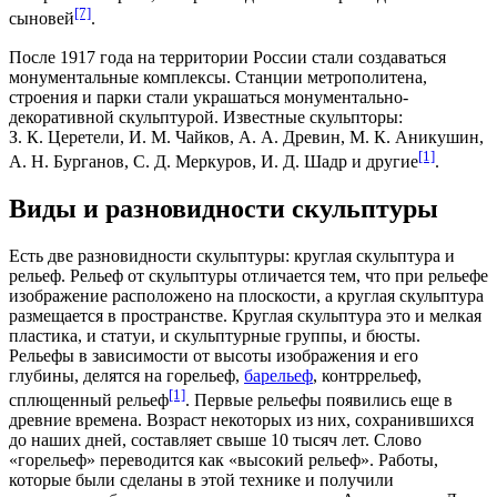
[7]
сыновей
.
После 1917 года на территории России стали создаваться
монументальные комплексы. Станции метрополитена,
строения и парки стали украшаться монументально-
декоративной скульптурой. Известные скульпторы:
З. К. Церетели, И. М. Чайков, А. А. Древин, М. К. Аникушин,
[1]
А. Н. Бурганов, С. Д. Меркуров, И. Д. Шадр и другие
.
Виды и разновидности скульптуры
Есть две разновидности скульптуры: круглая скульптура и
рельеф. Рельеф от скульптуры отличается тем, что при рельефе
изображение расположено на плоскости, а круглая скульптура
размещается в пространстве. Круглая скульптура это и мелкая
пластика, и статуи, и скульптурные группы, и бюсты.
Рельефы в зависимости от высоты изображения и его
глубины, делятся на горельеф,
барельеф
, контррельеф,
[1]
сплющенный рельеф
. Первые рельефы появились еще в
древние времена. Возраст некоторых из них, сохранившихся
до наших дней, составляет свыше 10 тысяч лет. Слово
«горельеф» переводится как «высокий рельеф». Работы,
которые были сделаны в этой технике и получили