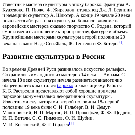
Известные мастера скульптуры в эпоху барокко: французы А.
Куазевокс, П. Пюже, Ф. Жирардон, итальянец Дж. Л. Бернини
и немецкий скульптор А. Шлютер. А конце 19-начале 20 века
появляется абстрактная скульптура. Большое влияние на
европейских мастеров оказало творчество О. Родена, который
смог изменить отношение к пространству, фактуре и объему.
Крупнейшими мастерами скульптуры второй половины 20
[1]
века называют Н. де Сен-Фаль, Ж. Тенгели и Ф. Ботеро
.
Развитие скульптуры в России
Во времена Древней Руси развивалось искусство рельефов.
Сохранилось имя одного из мастеров 14 века — Авраам. С
начала 18 века скульптура начала развиваться аналогично
общеевропейским стилям
барокко
и
классицизму
. Работы
К. Б. Растрелли представляют собой хорошие примеры
парковой монументально-декоративной скульптуры.
Известными скульпторами второй половины 18- первой
половины 19 века были С. И. Гальберг, В. И. Демут-
Малиновский, И. П. Мартос, И. П. Прокофьев, Ф. Ф. Щедрин,
И. П. Витали, С. С. Пименов, Ф. И. Шубин,
[1]
М. И. Козловский, Ф. Г. Гордеев
.