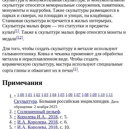
скульптуре относятся мемориальные сооружения, памятники,
монументы и надгробия. Такие скульптуры размещаются в
парках и скверах, на площадях и улицах, на кладбищах.
Станковая скульптура встречается в жилых интерьерах.
Скульптура малых форм — это статуэтки и предметы
[1]
культа
. Также к скульптуре малых форм относятся монеты и
[12]
медали
.
Для того, чтобы создать скульптуру в металле используют
гальванотехнику. Ковка и чеканка применяют для обработки
металла в нерасплавленном виде. Чтобы создать
керамическую скульптуру, мастера используют специальные
[1]
сорта глины и обжигают их в печах
.
Примечания
1,00
1,01
1,02
1,03
1,04
1,05
1,06
1,07
1,08
1,09
1,10
1,11
↑
Скульптура
. Большая российская энциклопедия.
Дата
обращения: 2 ноября 2025.
↑
Сплющенный рельеф
.
↑
Королева И.А., 2018
, с. 5.
↑
И.А. Королева, 2018
, с. 6.
↑
И.А. Королева, 2018
, с. 10.