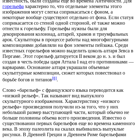
известность, были созданы еще во времена Античности. Для
горельефа
характерно то, что отдельные элементы этого
изображения могут слегка соприкасаться с фоном, а
некоторые вообще существуют отдельно от фона. Если статуя
соприкасается со стеной одной стороной, её также можно
отнести к горельефу. Горельефы нужны были для
декорирования колоннад, алтарей, храмов и триумфальных
арок. Скульпторы в процессе работы над многофигурными
композициями добавляли на фон элементы пейзажа. Среди
известных горельефов можно выделить цоколь алтаря
Зевса
в
Пергаме
. Этот горельеф датируется II веком до н. э. и был
создан в честь победы царя
Аттала I
над его противниками —
варварами. Основание алтаря украшали объемные
скульптурные композиции, сюжет которых повествовал о
[8]
борьбе богов и титанов
.
Слово «барельеф» с французского языка переводится как
«низкий рельеф». Так называют вид выпуклого
скульптурного изображения. Характеристику «низкого
рельефа» произведения получили из-за того, что у них
небольшой размер выступающей части, который обычно не
больше половины объема всего произведения. Известно о
существовании первых барельефов еще во времена каменного
века. В эпоху палеолита на скалах выбивались выпуклые
рисунки. В Древней Греции и Древнем Риме барельефами