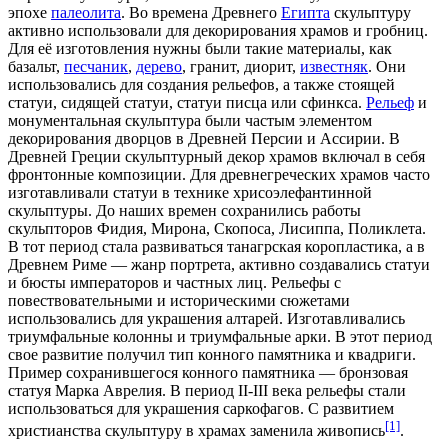
эпохе
палеолита
. Во времена Древнего
Египта
скульптуру
активно использовали для декорирования
храмов
и гробниц.
Для её изготовления нужны были такие материалы, как
базальт
,
песчаник
,
дерево
,
гранит
,
диорит
,
известняк
. Они
использовались для создания рельефов, а также стоящей
статуи, сидящей статуи, статуи писца или сфинкса.
Рельеф
и
монументальная скульптура были частым элементом
декорирования дворцов в
Древней Персии
и
Ассирии
. В
Древней
Греции
скульптурный декор храмов включал в себя
фронтонные композиции. Для древнегреческих храмов часто
изготавливали статуи в технике хрисоэлефантинной
скульптуры. До наших времен сохранились работы
скульпторов
Фидия
,
Мирона
, Скопоса, Лисиппа, Поликлета.
В тот период стала развиваться танагрская коропластика, а в
Древнем Риме
— жанр портрета, активно создавались статуи
и бюсты императоров и частных лиц. Рельефы с
повествовательными и историческими сюжетами
использовались для украшения алтарей. Изготавливались
триумфальные колонны и триумфальные арки. В этот период
свое развитие получил тип конного памятника и квадриги.
Пример сохранившегося конного памятника — бронзовая
статуя Марка Аврелия. В период II-III века рельефы стали
использоваться для украшения саркофагов. С развитием
[1]
христианства скульптуру в храмах заменила живопись
.