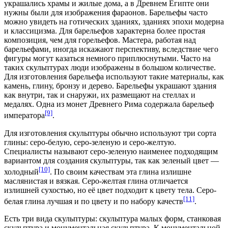
украшались храмы и жилые дома, а в Древнем Египте они
нужны были для изображения фараонов. Барельефы часто
можно увидеть на готических зданиях, зданиях эпохи модерна
и классицизма. Для барельефов характерна более простая
композиция, чем для горельефов. Мастера, работая над
барельефами, иногда искажают перспективу, вследствие чего
фигуры могут казаться немного приплюснутыми. Часто на
таких скульптурах люди изображены в большом количестве.
Для изготовления барельефа используют такие материалы, как
камень, глину, бронзу и дерево. Барельефы украшают здания
как внутри, так и снаружи, их размещают на стеллах и
медалях. Одна из монет Древнего Рима содержала барельеф
[9]
императора
.
Для изготовления скульптуры обычно используют три сорта
глины: серо-белую, серо-зеленую и серо-желтую.
Специалисты называют серо-зеленую наименее подходящим
вариантом для создания скульптуры, так как зеленый цвет —
[10]
холодный
. По своим качествам эта глина излишне
маслянистая и вязкая. Серо-желтая глина отличается
излишней сухостью, но её цвет подходит к цвету тела. Серо-
[11]
белая глина лучшая и по цвету и по набору качеств
.
Есть три вида скульптуры: скульптура малых форм, станковая
скульптура и монументальная скульптура. К монументальной