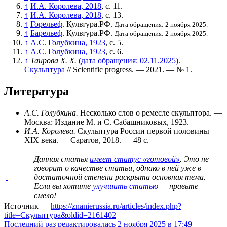
↑
И.А. Королева, 2018
, с. 11.
↑
И.А. Королева, 2018
, с. 13.
↑
Горельеф
. Культура.РФ.
Дата обращения: 2 ноября 2025.
↑
Барельеф
. Культура.РФ.
Дата обращения: 2 ноября 2025.
↑
А.С. Голубкина, 1923
, с. 5.
↑
А.С. Голубкина, 1923
, с. 6.
↑
Таирова Х. Х.
(дата обращения: 02.11.2025).
Скульптура
// Scientific progress. — 2021. —
№ 1
.
Литература
А.С. Голубкина.
Несколько слов о ремесле скульптора. —
Москва: Издание М. и С. Сабашниковых, 1923.
И.А. Королева.
Скульптура России первой половины
XIX века. — Саратов, 2018. — 48 с.
Данная статья
имеет статус «готовой»
. Это не
говорит о
качестве статьи
, однако в ней уже в
достаточной степени раскрыта основная тема.
Если вы хотите
улучшить статью
— правьте
смело!
Источник —
https://znanierussia.ru/articles/index.php?
title=Скульптура&oldid=2161402
Последний раз редактировалась 2 ноября 2025 в 17:49