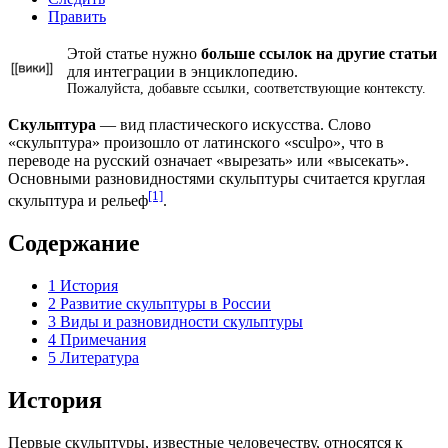
Править
Этой статье нужно
больше
ссылок на другие статьи
для
интеграции в энциклопедию
.
Пожалуйста, добавьте ссылки,
соответствующие контексту
.
Скульптура
— вид пластического искусства. Слово
«скульптура» произошло от латинского «sculpo», что в
переводе на русский означает «вырезать» или «высекать».
Основными разновидностями скульптуры считается круглая
[1]
скульптура и рельеф
.
Содержание
1
История
2
Развитие скульптуры в России
3
Виды и разновидности скульптуры
4
Примечания
5
Литература
История
Первые скульптуры, известные человечеству, относятся к