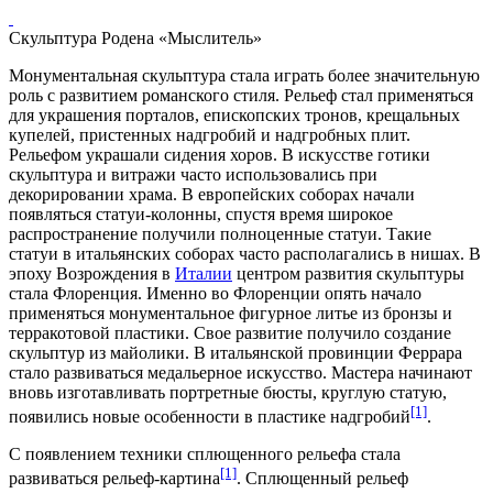
Скульптура Родена «Мыслитель»
Монументальная скульптура стала играть более значительную
роль с развитием романского стиля. Рельеф стал применяться
для украшения порталов, епископских тронов, крещальных
купелей, пристенных надгробий и надгробных плит.
Рельефом украшали сидения хоров. В искусстве готики
скульптура и витражи часто использовались при
декорировании храма. В европейских соборах начали
появляться статуи-колонны, спустя время широкое
распространение получили полноценные статуи. Такие
статуи в итальянских соборах часто располагались в нишах. В
эпоху Возрождения в
Италии
центром развития скульптуры
стала Флоренция. Именно во Флоренции опять начало
применяться монументальное фигурное литье из бронзы и
терракотовой пластики. Свое развитие получило создание
скульптур из майолики. В итальянской провинции Феррара
стало развиваться медальерное искусство. Мастера начинают
вновь изготавливать портретные бюсты, круглую статую,
[1]
появились новые особенности в пластике надгробий
.
С появлением техники сплющенного рельефа стала
[1]
развиваться рельеф-картина
. Сплющенный рельеф