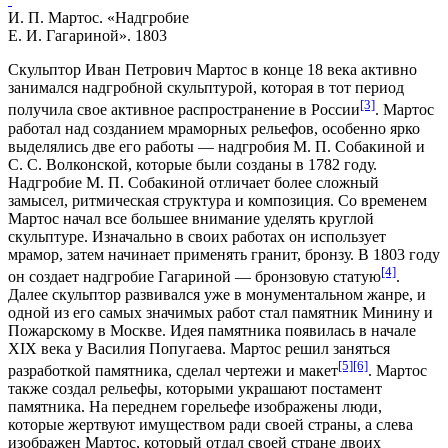
И. П. Мартос. «Надгробие
Е. И. Гагариной». 1803
Скульптор Иван Петрович Мартос в конце 18 века активно
занимался надгробной скульптурой, которая в тот период
[3]
получила свое активное распространение в России
. Мартос
работал над созданием мраморных рельефов, особенно ярко
выделялись две его работы — надгробия М. П. Собакиной и
С. С. Волконской, которые были созданы в 1782 году.
Надгробие М. П. Собакиной отличает более сложный
замысел, ритмическая структура и композиция. Со временем
Мартос начал все большее внимание уделять круглой
скульптуре. Изначально в своих работах он использует
мрамор, затем начинает применять гранит, бронзу. В 1803 году
[4]
он создает надгробие Гагариной — бронзовую статую
.
Далее скульптор развивался уже в монументальном жанре, и
одной из его самых значимых работ стал памятник Минину и
Пожарскому в Москве. Идея памятника появилась в начале
XIX века у Василия Попугаева. Мартос решил заняться
[5]
[6]
разработкой памятника, сделал чертежи и макет
. Мартос
также создал рельефы, которыми украшают постамент
памятника. На переднем горельефе изображены люди,
которые жертвуют имуществом ради своей страны, а слева
изображен Мартос, который отдал своей стране двоих