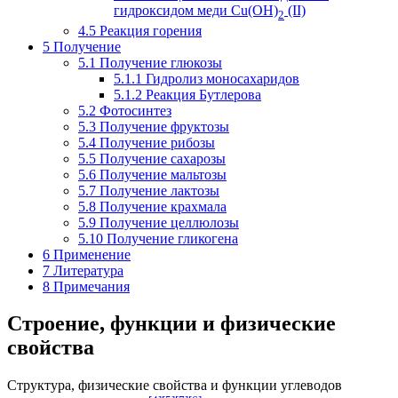
гидроксидом меди Cu(OH)
(II)
2
4.5
Реакция горения
5
Получение
5.1
Получение глюкозы
5.1.1
Гидролиз моносахаридов
5.1.2
Реакция Бутлерова
5.2
Фотосинтез
5.3
Получение фруктозы
5.4
Получение рибозы
5.5
Получение сахарозы
5.6
Получение мальтозы
5.7
Получение лактозы
5.8
Получение крахмала
5.9
Получение целлюлозы
5.10
Получение гликогена
6
Применение
7
Литература
8
Примечания
Строение, функции и физические
свойства
Структура, физические свойства и функции углеводов