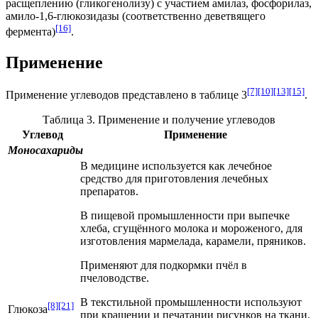
расщеплению (
гликогенолизу
) с участием
амилаз
,
фосфорилаз
,
амило-1,6-глюкозидазы
(соответственно деветвящего
[16]
фермента)
.
Применение
[7]
[10]
[13]
[15]
Применение углеводов представлено в таблице 3
.
Таблица 3. Применение и получение углеводов
Углевод
Применение
Моносахариды
В медицине используется как лечебное
средство для приготовления лечебных
препаратов.
В пищевой промышленности при выпечке
хлеба, сгущённого молока и мороженого, для
изготовления мармелада, карамели, пряников.
Применяют для подкормки пчёл в
пчеловодстве.
В текстильной промышленности используют
[8]
[21]
Глюкоза
при крашении и печатании рисунков на ткани.