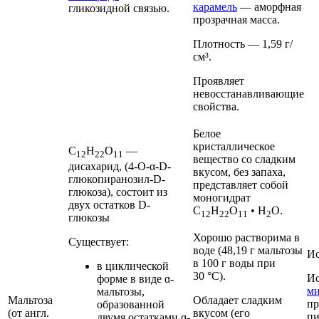
карамель
— аморфная
гликозидной
связью.
прозрачная масса.
Плотность — 1,59 г/
см³.
Проявляет
невосстанавливающие
свойства.
Белое
кристаллическое
С
Н
O
—
12
22
11
вещество со сладким
дисахарид
, (4-О-α-D-
вкусом, без запаха,
глюкопиранозил-D-
представляет собой
глюкоза), состоит из
моногидрат
двух остатков D-
С
Н
O
• Н
О.
12
22
11
2
глюкозы
Хорошо растворима в
Существует:
воде (48,19 г мальтозы
Ис
в 100 г воды при
в циклической
30 °C).
Ис
форме в виде ɑ-
ми
мальтозы,
Мальтоза
Обладает сладким
пр
образованной
(от англ.
вкусом (его
пи
двумя остатками ɑ-