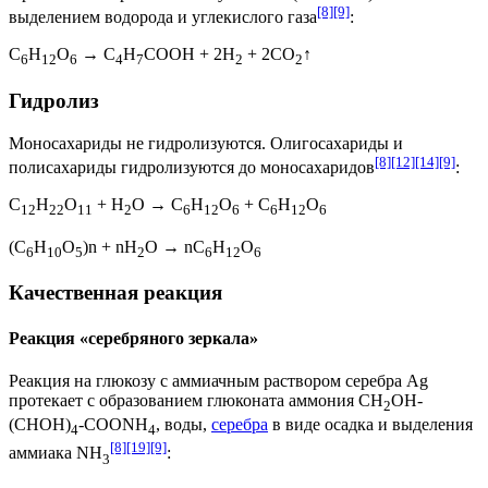
[8]
[9]
выделением водорода и углекислого газа
:
C
H
O
→ С
Н
СООН + 2Н
+ 2CO
↑
6
12
6
4
7
2
2
Гидролиз
Моносахариды не гидролизуются. Олигосахариды и
[8]
[12]
[14]
[9]
полисахариды гидролизуются до моносахаридов
:
С
Н
О
+ H
O → C
H
O
+ C
H
O
12
22
11
2
6
12
6
6
12
6
(C
H
O
)n + nH
O → nC
H
O
6
10
5
2
6
12
6
Качественная реакция
Реакция «серебряного зеркала»
Реакция на глюкозу с аммиачным раствором серебра Ag
протекает с образованием
глюконата аммония
CH
OH-
2
(CHOH)
-COONH
, воды,
серебра
в виде осадка и выделения
4
4
[8]
[19]
[9]
аммиака
NH
:
3