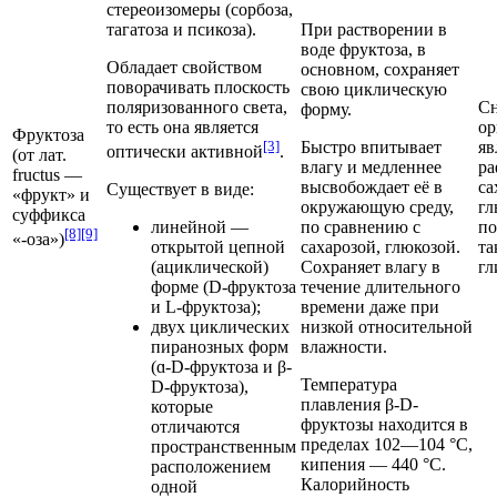
стереоизомеры (
сорбоза
,
При растворении в
тагатоза
и
псикоза
).
воде фруктоза, в
Обладает свойством
основном, сохраняет
поворачивать плоскость
свою циклическую
Сн
поляризованного света,
форму.
ор
то есть она является
Фруктоза
Быстро впитывает
яв
[3]
оптически активной
.
(от лат.
влагу и медленнее
ра
fructus —
высвобождает её в
са
Существует в виде:
«фрукт» и
окружающую среду
,
гл
суффикса
по сравнению с
по
линейной —
[8]
[9]
«-оза»)
сахарозой, глюкозой.
та
открытой цепной
Сохраняет влагу в
гл
(ациклической)
течение длительного
форме (D-фруктоза
времени даже при
и L-фруктоза);
низкой относительной
двух циклических
влажности
.
пиранозных форм
(ɑ-D-фруктоза и β-
Температура
D-фруктоза),
плавления β-D-
которые
фруктозы находится в
отличаются
пределах 102—104 °C,
пространственным
кипения — 440 °C.
расположением
Калорийность
одной