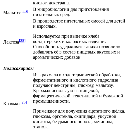
кислот
,
декстрана
.
В микробиологии для приготовления
[13]
Мальтоза
питательных сред.
В проиводстве питательных смесей для детей
и взрослых.
Используется при выпечке хлеба,
[28]
кондитерских и колбасных изделий.
Лактоза
Способность удерживать запахи позволило
добавлять её в состав пищевых вкусовых и
ароматических добавок.
Полисахариды
Из крахмала в ходе термической обработки,
ферментативного и кислотного гидролиза
получают декстрины, глюкозу, мальтозу.
Крахмал используют в пищевой,
фармацевтической, текстильной и бумажной
промышленности.
[25]
Крахмал
Применяют для получения ацетатного шёлка,
глюкозы, оргстекла, скипидара, уксусной
кислоты, бездымного пороха, метанола,
этанола.