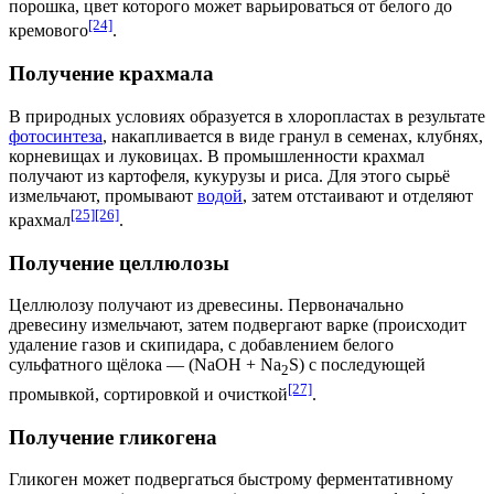
порошка, цвет которого может варьироваться от белого до
[24]
кремового
.
Получение крахмала
В природных условиях образуется в хлоропластах в результате
фотосинтеза
, накапливается в виде гранул в семенах, клубнях,
корневищах и луковицах. В промышленности крахмал
получают из картофеля, кукурузы и риса. Для этого сырьё
измельчают, промывают
водой
, затем отстаивают и отделяют
[25]
[26]
крахмал
.
Получение целлюлозы
Целлюлозу получают из древесины. Первоначально
древесину измельчают, затем подвергают варке (происходит
удаление газов и скипидара, с добавлением белого
сульфатного щёлока — (NaOH + Na
S) с последующей
2
[27]
промывкой, сортировкой и очисткой
.
Получение гликогена
Гликоген может подвергаться быстрому ферментативному