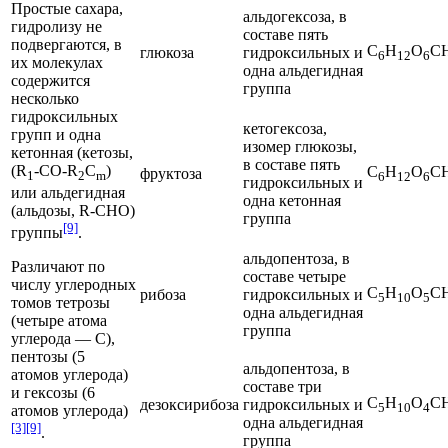
Простые сахара,
альдогексоза
, в
гидролизу не
составе пять
подвергаются, в
С
Н
O
С
глюкоза
гидроксильных и
6
12
6
их молекулах
одна альдегидная
содержится
группа
несколько
гидроксильных
кетогексоза
,
групп и одна
изомер глюкозы,
кетонная (кетозы,
в составе пять
(R
-CO-R
С
)
С
Н
O
С
фруктоза
1
2
m
6
12
6
гидроксильных и
или альдегидная
одна кетонная
(альдозы, R-CНO)
группа
[9]
группы
.
альдопентоза
, в
Различают по
составе четыре
числу углеродных
С
Н
O
С
рибоза
гидроксильных и
5
10
5
томов
тетрозы
одна альдегидная
(четыре атома
группа
углерода — С),
пентозы
(5
альдопентоза, в
атомов углерода)
составе три
и
гексозы
(6
С
Н
O
С
дезоксирибоза
гидроксильных и
5
10
4
атомов углерода)
одна альдегидная
[3]
[9]
.
группа