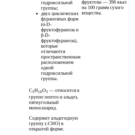
фруктозы — 396 ккал
гидроксильной
на 100 грамм сухого
группы;
вещества.
двух циклических
фуранозных форм
(ɑ-D-
фруктофураноза и
β-D-
фруктофураноза),
которые
отличаются
пространственным
расположением
одной
гидроксильной
группы.
С
Н
O
— относится к
5
10
5
группе
пентоз
и
альдоз
,
пятиугольный
моносахарид
.
Содержит
альдегидную
группу
(-CHO) в
открытой форме.