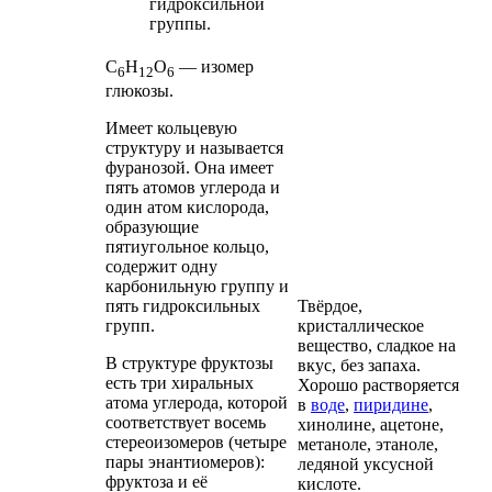
гидроксильной
группы.
С
Н
O
—
изомер
6
12
6
глюкозы.
Имеет кольцевую
структуру и называется
фуранозой. Она имеет
пять атомов углерода и
один атом кислорода,
образующие
пятиугольное кольцо,
содержит одну
карбонильную
группу и
Твёрдое,
пять гидроксильных
кристаллическое
групп.
вещество, сладкое на
В структуре фруктозы
вкус, без запаха.
есть три
хиральных
Хорошо растворяется
атома
углерода, которой
в
воде
,
пиридине
,
соответствует восемь
хинолине
,
ацетоне
,
стереоизомеров
(четыре
метаноле, этаноле,
пары
энантиомеров
):
ледяной уксусной
фруктоза и её
кислоте
.