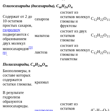
Олигосахариды
(
дисахариды
), С
Н
О
m
2n
n
состоит из
Содержат от 2 до
остатков молекул
С
Н
О
сахароза
12
22
11
10 остатков
глюкозы и
простых сахаров,
фруктозы
гидролизу
состоит из двух
подвергаются с
С
Н
О
мальтоза
остатков
12
22
11
образованием
глюкозы
двух молекул
состоит из
[3]
моносахаридов
остатков молекул
С
Н
О
лактоза
12
22
11
[9]
.
глюкозы и
галактозы
Полисахариды
, C
H
O
n
2m
m
Биополимеры
, в
составе которых
содержатся
крахмал
остатки глюкозы.
В результате
гидролиза
образуются
состоят из
моносахариды.
остатков
(C
H
O
)
целлюлоза