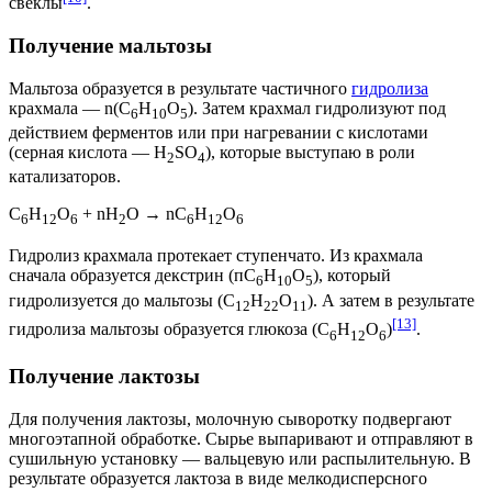
свёклы
.
Получение мальтозы
Мальтоза образуется в результате частичного
гидролиза
крахмала — n(C
H
O
). Затем крахмал гидролизуют под
6
10
5
действием
ферментов
или при нагревании с
кислотами
(
серная кислота
— Н
SO
), которые выступаю в роли
2
4
катализаторов
.
C
H
O
+ nН
О → nC
H
O
6
12
6
2
6
12
6
Гидролиз крахмала протекает ступенчато. Из крахмала
сначала образуется
декстрин
(пC
H
O
), который
6
10
5
гидролизуется до мальтозы (C
H
O
). А затем в результате
12
22
11
[13]
гидролиза мальтозы образуется глюкоза (C
H
O
)
.
6
12
6
Получение лактозы
Для получения лактозы, молочную сыворотку подвергают
многоэтапной обработке. Сырье выпаривают и отправляют в
сушильную установку — вальцевую или распылительную. В
результате образуется лактоза в виде мелкодисперсного