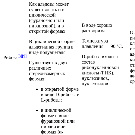
Как альдозы может
существовать и в
циклической
(фуранозной или
В воде хорошо
пиранозной), и в
растворима.
открытой формах.
Ос
р
Температура
В циклической форме
кл
плавления — 90 °C.
альдегидная группа в
ис
виде
полуацеталя
.
ад
[8]
[9]
D-рибоза входит в
Рибоза
ки
состав
Существует в двух
от
рибонуклеиновой
различных
фу
кислоты
(РНК),
стереоизомерных
жи
нуклеозидов
,
формах:
ор
нуклеотидов
.
в открытой форме
в виде D-рибозы и
L-рибозы;
в циклической
форме в виде
фуранозной или
пиранозной
формах (α-