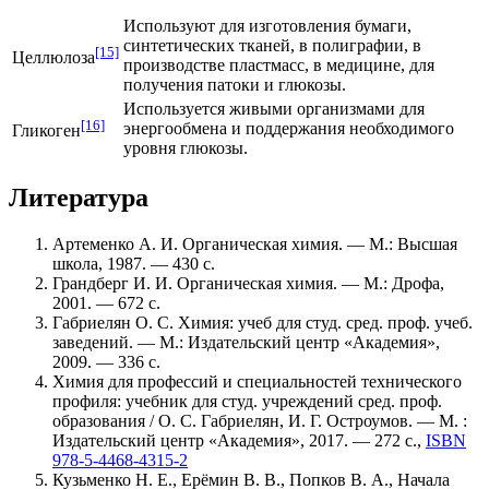
Используют для изготовления бумаги,
синтетических тканей, в полиграфии, в
[15]
Целлюлоза
производстве пластмасс, в медицине, для
получения патоки и глюкозы.
Используется живыми организмами для
[16]
энергообмена и поддержания необходимого
Гликоген
уровня глюкозы.
Литература
Артеменко А. И. Органическая химия. — М.: Высшая
школа, 1987. — 430 с.
Грандберг И. И. Органическая химия. — М.: Дрофа,
2001. — 672 с.
Габриелян О. С. Химия: учеб для студ. сред. проф. учеб.
заведений. — М.: Издательский центр «Академия»,
2009. — 336 с.
Химия для профессий и специальностей технического
профиля: учебник для студ. учреждений сред. проф.
образования / О. С. Габриелян, И. Г. Остроумов. — М. :
Издательский центр «Академия», 2017. — 272 с.,
ISBN
978-5-4468-4315-2
Кузьменко Н. Е., Ерёмин В. В., Попков В. А., Начала