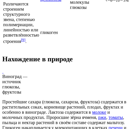
6
10
5
n
молекулы
Различаются
глюкозы
строением
структурного
звена,
степенью
полимериации
,
линейностью
или
гликоген
разветвлённостью
[9]
строения
.
Нахождение в природе
Виноград —
источник
глюкозы,
фруктозы
Простейшие сахара (
глюкоза
,
сахароза
,
фруктоза
) содержатся в
растительных соках, корневище растений, плодах, фруктах и
особенно в винограде.
Лактоза
содержится в
молоке
и
молочных продуктах
. Проросшие зёрна
ячменя
,
ржи
,
томаты
,
пыльца
и
нектар
растений
в своём составе содержат
мальтозу
.
Гликоген
накапливается у
млекопитающих
в клетках
печени
и