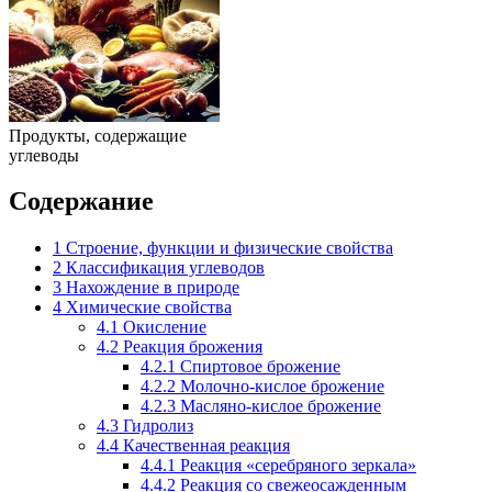
Продукты, содержащие
углеводы
Содержание
1
Строение, функции и физические свойства
2
Классификация углеводов
3
Нахождение в природе
4
Химические свойства
4.1
Окисление
4.2
Реакция брожения
4.2.1
Спиртовое брожение
4.2.2
Молочно-кислое брожение
4.2.3
Масляно-кислое брожение
4.3
Гидролиз
4.4
Качественная реакция
4.4.1
Реакция «серебряного зеркала»
4.4.2
Реакция со свежеосажденным