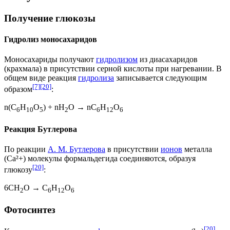
Получение глюкозы
Гидролиз моносахаридов
Моносахариды получают
гидролизом
из диасахаридов
(крахмала) в присутствии
серной кислоты
при нагревании. В
общем виде реакция
гидролиза
записывается следующим
[7]
[20]
образом
:
n(C
H
O
) + nH
O → nC
H
O
6
10
5
2
6
12
6
Реакция Бутлерова
По реакции
А. М. Бутлерова
в присутствии
ионов
металла
(Са²+) молекулы
формальдегида
соединяются, образуя
[20]
глюкозу
:
6СН
О → C
H
O
2
6
12
6
Фотосинтез
[20]