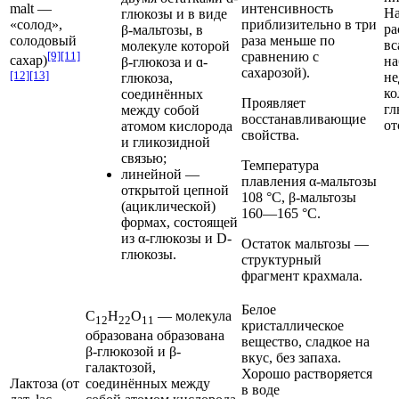
malt —
интенсивность
Н
глюкозы и в виде
«солод»,
приблизительно в три
ра
β-мальтозы, в
солодовый
раза меньше по
вс
молекуле которой
[9]
[11]
сравнению с
сахар)
на
β-глюкоза и ɑ-
сахарозой).
[12]
[13]
не
глюкоза,
ко
соединённых
Проявляет
гл
между собой
восстанавливающие
от
атомом кислорода
свойства.
и гликозидной
связью;
Температура
линейной —
плавления α-мальтозы
открытой цепной
108 °C, β-​мальтозы
(ациклической)
160—165 °C.
формах, состоящей
из α-глюкозы и D-
Остаток мальтозы —
глюкозы.
структурный
фрагмент крахмала.
Белое
С
Н
О
— молекула
12
22
11
кристаллическое
образована образована
вещество, сладкое на
β-глюкозой и β-
вкус, без запаха.
галактозой,
Хорошо растворяется
Лактоза
(от
соединённых между
в воде