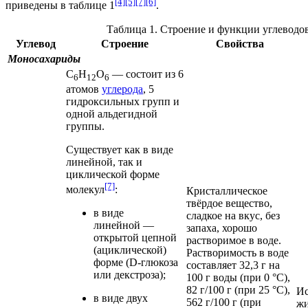
[4]
[5]
[7]
[6]
приведены в таблице 1
.
Таблица 1. Строение и функции углеводо
Углевод
Строение
Свойства
Моносахариды
С
Н
O
— состоит из 6
6
12
6
атомов
углерода
, 5
гидроксильных групп
и
одной
альдегидной
группы
.
Существует как в виде
линейной, так и
циклической форме
[7]
молекул
:
Кристаллическое
твёрдое вещество,
в виде
сладкое на вкус, без
линейной —
запаха, хорошо
открытой цепной
растворимое в воде.
(ациклической)
Растворимость
в воде
форме (D-глюкоза
составляет 32,3 г на
или
декстроза
);
100 г воды (при 0 °C),
82 г/100 г (при 25 °C),
Ис
в виде двух
562 г/100 г (при
жи