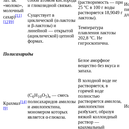
лат. lac
собой атомом кислорода
(растворимость — при
Ис
«молоко»,
и гликозидной связью.
25 °С в 100 г воды
пи
молочный
растворяется 18,9049 г
дл
Существует в
[11]
сахар)
лактозы).
циклической (α-лактозы
[12]
[9]
и β-лактозы) и
Температура
линейной — открытой
плавления лактозы
(ациклической) цепной
202,8 °C. Не
формах.
гигроскопична.
Полисахариды
Белое аморфное
вещество без вкуса и
запаха.
В холодной воде не
растворяется, в
горячей воде
(C
H
O
)
— смесь
полностью
6
10
5
n
растворяется амилоза,
полисахаридов
амилозы
[14]
Крахмал
Ис
амилопектин
и
амилопектина
,
[9]
разбухает, образуя
мономером
которых
вязкий
коллоидный
является α-глюкоза.
раствор
—
крахмальный