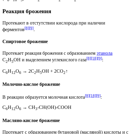
Реакция брожения
Протекают в отстутствии кислорода при наличии
[8]
[9]
ферментов
.
Спиртовое брожение
Протекает
реакция брожения
с образованием
этанола
[8]
[18]
[9]
С
Н
ОН и выделением углекислого газа
:
2
5
C
H
O
→ 2С
Н
ОН + 2CO
↑
6
12
6
2
5
2
Молочно-кислое брожение
[8]
[18]
[9]
В реакции образуется
молочная кислота
:
C
H
O
→ CH
-CH(OH)-COOH
6
12
6
3
Масляно-кислое брожение
Протекает с образованием
бутановой
(
масляной
) кислоты и с