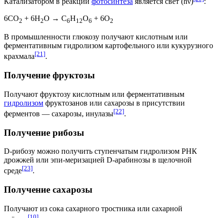
Катализатором
в реакции
фотосинтеза
является свет (hν)
:
6CO
+ 6H
O → C
H
O
+ 6О
2
2
6
12
6
2
В промышленности глюкозу получают кислотным или
ферментативным гидролизом картофельного или кукурузного
[21]
крахмала
.
Получение фруктозы
Получают фруктозу кислотным или ферментативным
гидролизом
фруктозанов
или сахарозы в присутствии
[22]
ферментов
— сахарозы, инулазы
.
Получение рибозы
D-рибозу можно получить ступенчатым гидролизом
РНК
дрожжей или
эпи-меризацией
D-арабинозы
в щелочной
[23]
среде
.
Получение сахарозы
Получают из сока сахарного тростника или сахарной
[10]