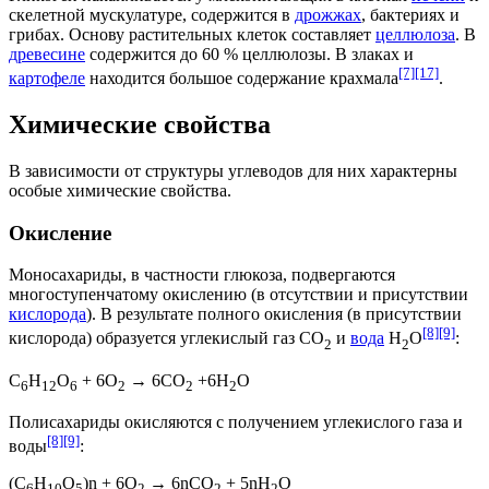
скелетной
мускулатуре
, содержится в
дрожжах
,
бактериях
и
грибах
. Основу растительных клеток составляет
целлюлоза
. В
древесине
содержится до 60 % целлюлозы. В
злаках
и
[7]
[17]
картофеле
находится большое содержание
крахмала
.
Химические свойства
В зависимости от структуры углеводов для них характерны
особые химические свойства.
Окисление
Моносахариды, в частности глюкоза, подвергаются
многоступенчатому
окислению
(в отсутствии и присутствии
кислорода
). В результате полного окисления (в присутствии
[8]
[9]
кислорода) образуется
углекислый газ
CO
и
вода
H
O
:
2
2
C
H
O
+ 6O
→ 6CO
+6H
O
6
12
6
2
2
2
Полисахариды окисляются с получением углекислого газа и
[8]
[9]
воды
:
(C
H
O
)n + 6O
→ 6nCO
+ 5nH
O
6
10
5
2
2
2