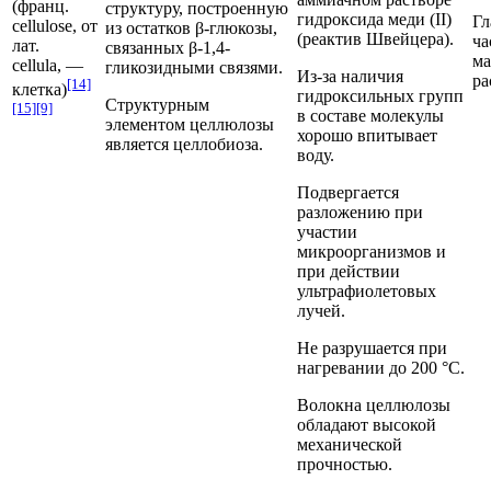
(франц.
структуру, построенную
гидроксида меди (II)
Гл
cellulose, от
из остатков β-глюкозы,
(реактив Швейцера).
ча
лат.
связанных β-1,4-
ма
cellula, —
гликозидными связями.
Из-за наличия
ра
[14]
клет­ка)
гидроксильных групп
Структурным
[15]
[9]
в составе молекулы
элементом целлюлозы
хорошо впитывает
является
целлобиоза
.
воду.
Подвергается
разложению при
участии
микроорганизмов
и
при действии
ультрафиолетовых
лучей
.
Не разрушается при
нагревании до 200 °С.
Волокна целлюлозы
обладают высокой
механической
прочностью
.