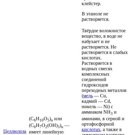
клейстер.
В этаноле не
растворяется.
Твёрдое волокнистое
вещество, в воде не
набухает и не
растворяется. Не
растворяется в слабых
кислотах.
Растворяется в
водных смесях
комплексных
соединений
гидроксидов
переходных металлов
(
медь
— Сu,
кадмий
— Cd,
никель
— Ni) с
аммиаком
NH
и
3
(C
H
O
)
или
аминами
, в
серной
и
6
10
5
n
ортофосфорной
(С
Н
О
(ОН)
)
—
6
7
2
3
n
кислотах
, а также в
Целлюлоза
имеет линейную
аммиачном растворе