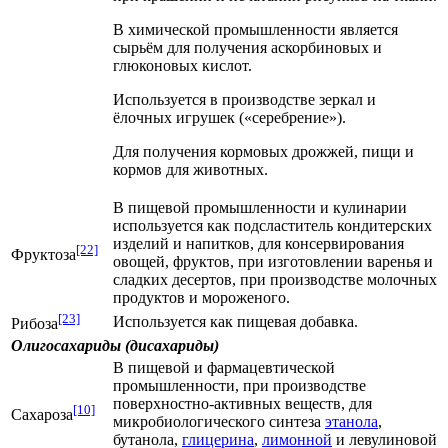
В химической промышленности является
сырьём для получения аскорбиновых и
глюконовых кислот.
Используется в производстве зеркал и
ёлочных игрушек («серебрение»).
Для получения кормовых дрожжей, пищи и
кормов для животных.
В пищевой промышленности и кулинарии
используется как подсластитель кондитерских
изделий и напитков, для консервирования
[22]
Фруктоза
овощей, фруктов, при изготовлении варенья и
сладких десертов, при производстве молочных
продуктов и мороженого.
[23]
Используется как пищевая добавка.
Рибоза
Олигосахариды (дисахариды)
В пищевой и фармацевтической
промышленности, при производстве
поверхностно-активных веществ
, для
[10]
Сахароза
микробиологического синтеза
этанола
,
бутанола
,
глицерина
,
лимонной
и
левулиновой