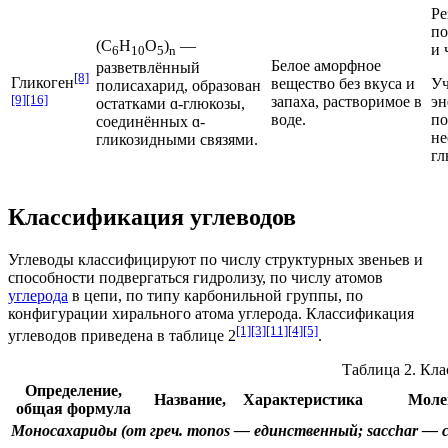
Ре
по
(C
H
O
)
—
и 
6
10
5
n
Белое аморфное
разветвлённый
[8]
Гликоген
вещество без вкуса и
Уч
полисахарид, образован
[9]
[16]
запаха, растворимое в
эн
остатками ɑ-глюкозы,
воде.
по
соединённых ɑ-
не
гликозидными связями.
гл
Классификация углеводов
Углеводы классифицируют по числу структурных звеньев и
способности подвергаться гидролизу, по числу атомов
углерода
в
цепи
, по типу
карбонильной
группы, по
конфигурации
хирального атома
углерода. Классификация
[1]
[3]
[11]
[4]
[5]
углеводов приведена в таблице 2
.
Таблица 2. Кл
Определение,
Название,
Характеристика
Моле
общая формула
Моносахариды
(от греч. monos — единственный; sacchar — с