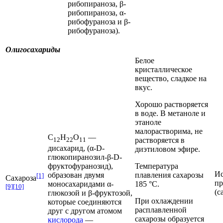
рибопираноза, β-
рибопираноза, α-
рибофураноза и β-
рибофураноза).
Олигосахариды
Белое
кристаллическое
вещество, сладкое на
вкус.
Хорошо растворяется
в воде. В метаноле и
этаноле
малорастворима, не
С
Н
O
—
растворяется в
12
22
11
дисахарид
, (α-D-
диэтиловом эфире.
глюкопиранозил-β-D-
Температура
фруктофуранозид),
Ис
плавления сахарозы
образован двумя
[1]
Сахароза
пр
185 °C.
моносахаридами α-
[9]
[10]
(с
глюкозой и β-фруктозой,
При охлаждении
которые соединяются
расплавленной
друг с другом атомом
сахарозы образуется
кислорода
—