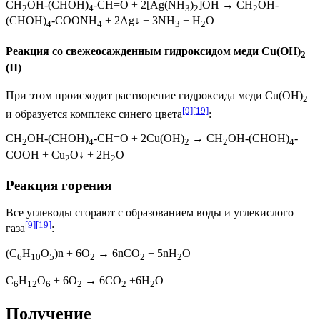
CH
OH-(CHOH)
-CH=O + 2[Ag(NH
)
]OH → CH
OH-
2
4
3
2
2
(CHOH)
-COONH
+ 2Ag↓ + 3NH
+ H
O
4
4
3
2
Реакция со свежеосажденным гидроксидом меди Cu(OH)
2
(II)
При этом происходит растворение
гидроксида меди
Cu(OH)
2
[9]
[19]
и образуется комплекс синего цвета
:
CH
OH-(CHOH)
-CH=O + 2Cu(OH)
→ CH
OH-(CHOH)
-
2
4
2
2
4
COOH + Cu
O↓ + 2H
O
2
2
Реакция горения
Все углеводы сгорают с образованием воды и углекислого
[9]
[19]
газа
:
(C
H
O
)n + 6O
→ 6nCO
+ 5nH
O
6
10
5
2
2
2
C
H
O
+ 6O
→ 6CO
+6H
O
6
12
6
2
2
2
Получение