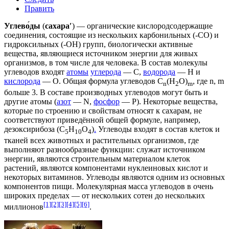
Править
Углево́ды
(
сахара′
) —
органические
кислородсодержащие
соединения
, состоящие из нескольких
карбонильных
(-СО) и
гидроксильных
(-ОН) групп,
биологически активные
вещества
, являющиеся источником энергии для живых
организмов, в том числе для человека. В состав молекулы
углеводов входят
атомы
углерода
— С,
водорода
— Н и
кислорода
— О. Общая формула углеводов С
(Н
О)
, где n, m
n
2
m
больше 3. В составе производных углеводов могут быть и
другие атомы (
азот
— N,
фосфор
— P). Некоторые вещества,
которые по строению и свойствам относят к сахарам, не
соответствуют приведённой общей формуле, например,
дезоксирибоза
(С
Н
O
)
.
Углеводы входят в состав клеток и
5
10
4
тканей всех животных и растительных
организмов
, где
выполняют разнообразные функции: служат источником
энергии, являются строительным материалом клеток
растений, являются компонентами
нуклеиновых кислот
и
некоторых
витаминов
. Углеводы являются одним из основных
компонентов пищи. Молекулярная масса углеводов в очень
широких пределах — от нескольких сотен до нескольких
[1]
[2]
[3]
[4]
[5]
[6]
миллионов
.