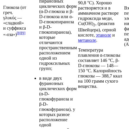
пиранозных
90,8 °C). Хорошо
циклических форм
Глюкоза
(от
растворяется и в
Вх
(ɑ-D-глюкоза и β-
греч.
аммиачном растворе
пе
D-глюкоза или ɑ-
γλυκύς —
гидроксида меди
,
эл
D-глюкопираноза
«сладкий»
Cu(OH)
, (
реактив
н
2
и β-D-
и суффикса
фа
Швейцера
),
серной
глюкопираноза),
[8]
[9]
пе
«-оза»)
кислоте
,
этаноле
и
которые
ад
метаноле
.
отличаются
(А
пространственным
Температура
расположением
плавления
ɑ-глюкозы
одной из
составляет 146 °C, β-
гидроксильных
D-глюкозы — 148—
групп;
150 °C.
Калорийность
глюкозы — 388,7 ккал
в виде двух
на 100 грамм сухого
фуранозных
вещества.
циклических форм
(ɑ-D-
глюкофураноза и
β-D-
глюкофураноза), у
которых разное
расположение
одной