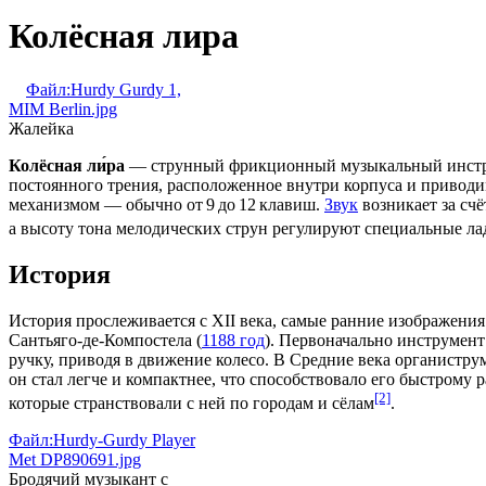
Колёсная лира
Файл:Hurdy Gurdy 1,
MIM Berlin.jpg
Жалейка
Колёсная ли́ра
— струнный фрикционный музыкальный инстру
постоянного трения, расположенное внутри корпуса и привод
механизмом — обычно от 9 до 12 клавиш.
Звук
возникает за счё
а высоту тона мелодических струн регулируют специальные ла
История
История прослеживается с
XII века
, самые ранние изображени
Сантьяго‑де‑Компостела
(
1188 год
). Первоначально инструмент
ручку, приводя в движение колесо. В Средние века органистр
он стал легче и компактнее, что способствовало его быстрому
[2]
которые странствовали с ней по городам и сёлам
.
Файл:Hurdy-Gurdy Player
Met DP890691.jpg
Бродячий музыкант с