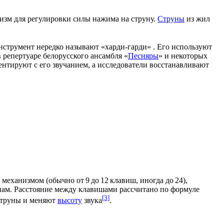
низм для
регулировки
силы нажима на струну.
Струны
из жил
инструмент нередко называют «харди‑гарди» . Его используют
 репертуаре белорусского ансамбля «
Песняры
» и некоторых
нтируют с его звучанием, а исследователи восстанавливают
еханизмом (обычно от 9 до 12 клавиш, иногда до 24),
ам. Расстояние между клавишами рассчитано по формуле
[3]
 струны и меняют
высоту
звука
.