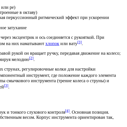
или
ре
)
строенные в октаву)
авая перкуссионный ритмический эффект при ускорении
ное затухание
через эксцентрик и ось соединяется с рукояткой. При
[3]
лесом на них наматывают
хлопок
или
вату
.
вой рукой он вращает ручку, передавая движение на колесо;
[2]
рмируя мелодию
.
х струнах, регулировочные колки для настройки
компонентный инструмент, где положение каждого элемента
пы смычкового инструмента (трение колеса о струны) и
[3]
ей
.
[4]
ук и тонкого слухового контроля
. Основная позиция.
обственным весом. Корпус инструмента ориентирован так,