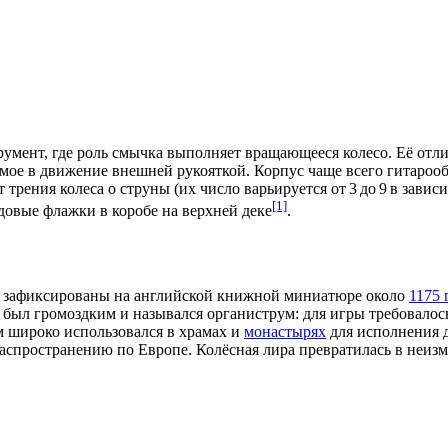
мент, где роль
смычка
выполняет вращающееся колесо. Её отли
имое в движение внешней рукояткой.
Корпус
чаще всего гитарооб
т трения колеса о струны (их число варьируется от 3 до 9 в зав
[1]
довые флажки в коробе на верхней деке
.
я зафиксированы на английской книжной миниатюре около
1175 
 был громоздким и назывался органиструм: для игры требовалос
ум широко использовался в
храмах
и
монастырях
для исполнения 
 распространению по
Европе
. Колёсная лира превратилась в неи