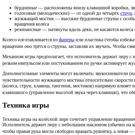
бурдонные — расположены внизу клавишной коробки, зв
голосовые (мелодические) — от одной до четырёх
струн
,
жужжащий мостик — высокие бурдонные струны с особым 
вращения колеса
резонансные — натянуты вдоль деки, не касаются колеса 
Колесо изготавливается из
фанеры
или пластика (чтобы избежа
вращении оно трётся о струны, заставляя их звучать. Чтобы см
Механизм игры предполагает, что исполнитель держит лиру с 
резким
импульсом
или постукиванием по ручке активирует ж
Дополнительные элементы могут включать: звукосниматели (н
чувствительности жужжащего мостика относительно
скорости
(колеса, струн, клавиш, тангенов, мостиков) напрямую влияет 
клавишного (управление высотой звука через клавиши), что о
Техника игры
Техника игры на колёсной лире сочетает управление вращение
Исполнитель держит лиру с небольшим наклоном (обычно на ко
чтобы правая рука могла свободно вращать рукоятку, а левая 