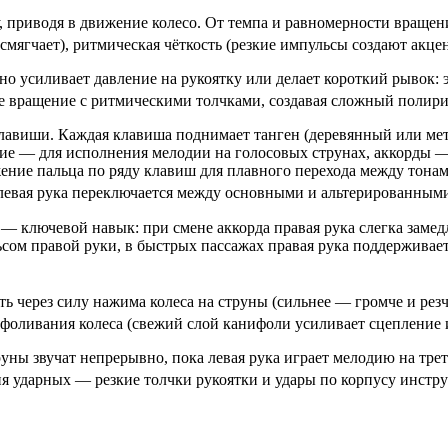
, приводя в движение колесо. От
темпа
и равномерности вращени
смягчает), ритмическая чёткость (резкие импульсы создают
акце
 усиливает давление на рукоятку или делает короткий рывок: 
е вращение с ритмическими толчками, создавая сложный полир
 клавиши. Каждая клавиша поднимает танген (деревянный или мет
тие — для исполнения мелодии на голосовых струнах,
аккорды
— 
ние пальца по ряду клавиш для плавного перехода между тонам
левая рука переключается между основными и альтерированными
 ключевой навык: при смене аккорда правая рука слегка замедл
сом правой руки, в быстрых пассажах правая рука поддерживает
ь через силу нажима колеса на струны (сильнее — громче и резч
фоливания колеса (свежий слой канифоли усиливает сцепление и
уны звучат непрерывно, пока
левая
рука играет мелодию на тре
ия ударных — резкие толчки рукоятки и удары по корпусу инст