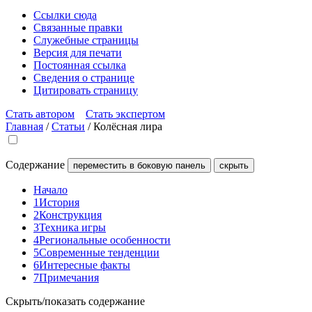
Ссылки сюда
Связанные правки
Служебные страницы
Версия для печати
Постоянная ссылка
Сведения о странице
Цитировать страницу
Стать автором
Стать экспертом
Главная
/
Статьи
/
Колёсная лира
Содержание
переместить в боковую панель
скрыть
Начало
1
История
2
Конструкция
3
Техника игры
4
Региональные особенности
5
Современные тенденции
6
Интересные факты
7
Примечания
Скрыть/показать содержание