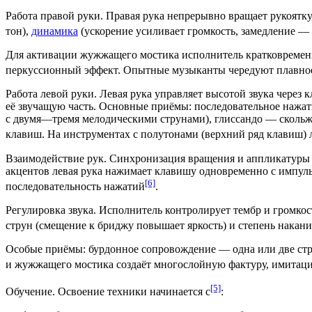
Работа правой руки. Правая рука непрерывно вращает рукоятку
тон
),
динамика
(ускорение усиливает громкость, замедление — 
Для активации жужжащего мостика исполнитель кратковременно
перкуссионный
эффект
. Опытные музыканты чередуют плавно
Работа левой руки. Левая рука управляет высотой звука через
её звучащую часть. Основные приёмы: последовательное нажа
с двумя—тремя мелодическими струнами),
глиссандо
— скольже
клавиш. На инструментах с полутонами (верхний ряд клавиш) 
Взаимодействие рук. Синхронизация вращения и аппликатуры —
акцентов левая рука нажимает клавишу одновременно с импуль
[6]
последовательность нажатий
.
Регулировка звука.
Исполнитель
контролирует тембр и громкост
струн (смещение к бриджу повышает яркость) и степень накани
Особые приёмы: бурдонное сопровождение — одна или две стр
и жужжащего мостика создаёт многослойную
фактуру
, имитац
[5]
Обучение. Освоение техники начинается с
: