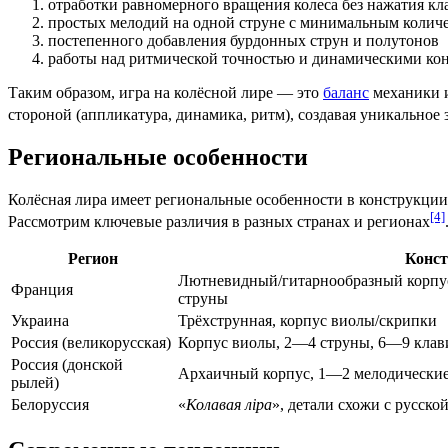
отработки равномерного вращения колеса без нажатия к
простых мелодий на одной струне с минимальным колич
постепенного добавления бурдонных струн и полутонов
работы над ритмической точностью и динамическими ко
Таким образом, игра на колёсной лире — это
баланс
механики и
стороной (аппликатура, динамика, ритм), создавая уникально
Региональные особенности
Колёсная лира имеет региональные особенности в конструкции
[4]
Рассмотрим ключевые различия в разных странах и регионах
Регион
Конс
Лютневидный/гитарнообразный корпус
Франция
струны
Украина
Трёхструнная, корпус виолы/скрипки
Россия (великорусская)
Корпус виолы, 2—4 струны, 6—9 кла
Россия (донской
Архаичный корпус, 1—2 мелодически
рылей)
Белоруссия
«
Колавая ліра
», детали схожи с русско