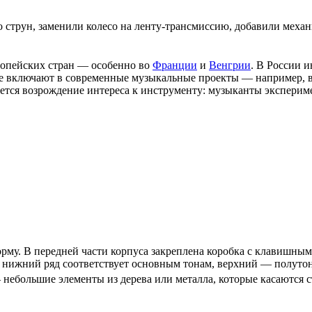
струн, заменили колесо на ленту‑
трансмиссию
, добавили меха
вропейских стран — особенно во
Франции
и
Венгрии
. В России 
же включают в современные музыкальные проекты — например, в
ается возрождение интереса к инструменту: музыканты экспериме
у. В передней части корпуса закреплена коробка с клавишным м
нижний ряд соответствует основным тонам, верхний — полутон
— небольшие элементы из дерева или металла, которые касаются