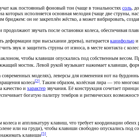
учат как постоянный фоновый тон (чаще в тональностях
соль
,
до
 на которых исполняется основная мелодия (чаще две струны, на
бриджем: он не закреплён жёстко, а может вибрировать, созд
и продолжают звучать после остановки колеса, обеспечивая плав
ть деформации при высыхании дерева), натирается
канифолью
и 
ягчить звук и защитить струны от износа, в месте контакта с ко
наклоном, чтобы клавиши опускались под собственным весом. Пра
ужжащий мостик. Левой рукой музыкант нажимает клавиши, фо
а современных моделях),
леверсы
для изменения нот на бурдонны
[2]
вращения колеса
. Таким образом, колёсная лира — это много
на качество и
характер
звучания. Её конструкция сочетает принци
беспечивает богатую
палитру
тембров и ритмических возможност
м колеса и
аппликатуру
клавиш, что требует
координации
обеих р
лене или на груди), чтобы клавиши свободно опускались под с
[5]
— нажимать клавиши
.