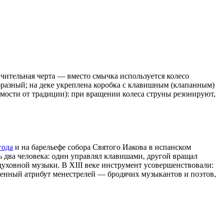
чительная черта — вместо смычка используется колесо
разный; на деке укреплена коробка с клавишным (клапанным)
исимости от традиции): при вращении колеса струны резонируют,
года
и на барельефе собора
Святого Иакова
в испанском
ь два человека: один управлял клавишами, другой вращал
духовной музыки. В
XIII веке
инструмент усовершенствовали:
зменный атрибут
менестрелей
— бродячих музыкантов и поэтов,