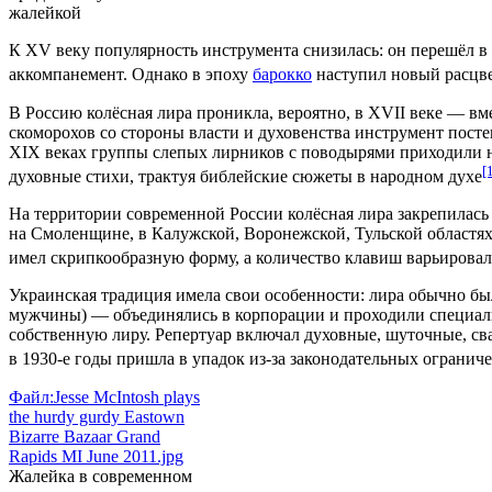
жалейкой
К
XV веку
популярность инструмента снизилась: он перешёл в 
аккомпанемент. Однако в эпоху
барокко
наступил новый расцве
В Россию колёсная лира проникла, вероятно, в
XVII веке
— вме
скоморохов со стороны власти и духовенства инструмент посте
XIX веках
группы слепых лирников с поводырями приходили н
[
духовные стихи, трактуя библейские сюжеты в народном духе
На территории современной России колёсная лира закрепилась
на
Смоленщине
, в
Калужской
,
Воронежской
,
Тульской
областях
имел скрипкообразную форму, а количество клавиш варьировал
Украинская традиция имела свои особенности: лира обычно бы
мужчины) — объединялись в корпорации и проходили специальн
собственную лиру.
Репертуар
включал духовные, шуточные, сва
в
1930‑е годы
пришла в упадок из‑за законодательных ограниче
Файл:Jesse McIntosh plays
the hurdy gurdy Eastown
Bizarre Bazaar Grand
Rapids MI June 2011.jpg
Жалейка в современном