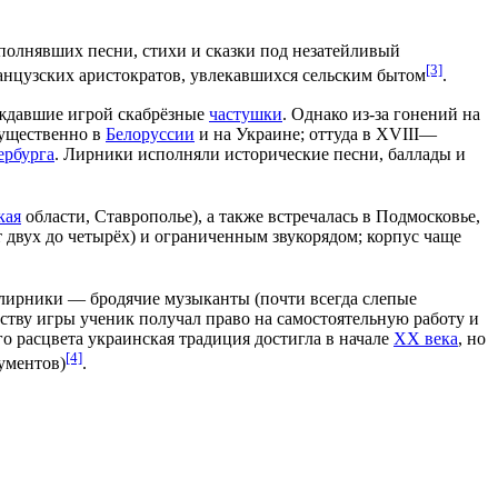
сполнявших песни, стихи и сказки под незатейливый
[3]
нцузских аристократов, увлекавшихся сельским бытом
.
ождавшие игрой скабрёзные
частушки
. Однако из‑за гонений на
ущественно в
Белоруссии
и на
Украине
; оттуда в
XVIII
—
ербурга
. Лирники исполняли исторические песни, баллады и
кая
области,
Ставрополье
), а также встречалась в
Подмосковье
,
т двух до четырёх) и ограниченным звукорядом; корпус чаще
а лирники — бродячие музыканты (почти всегда слепые
ству игры ученик получал право на самостоятельную работу и
 расцвета украинская традиция достигла в начале
XX века
, но
[4]
ументов)
.