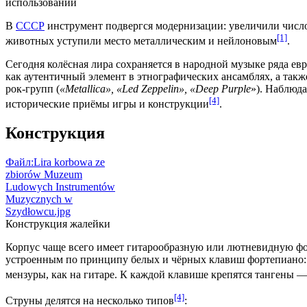
использовании
В
СССР
инструмент подвергся модернизации: увеличили число 
[1]
животных уступили место
металлическим
и
нейлоновым
.
Сегодня колёсная лира сохраняется в народной музыке ряда е
как аутентичный элемент в этнографических ансамблях, а так
рок‑групп (
«
Metallica
», «
Led Zeppelin
», «
Deep Purple
»). Наблюд
[4]
исторические приёмы игры и конструкции
.
Конструкция
Файл:Lira korbowa ze
zbiorów Muzeum
Ludowych Instrumentów
Muzycznych w
Szydłowcu.jpg
Конструкция жалейки
Корпус чаще всего имеет гитарообразную или лютневидную форм
устроенным по принципу белых и чёрных клавиш фортепиано: 
мензуры, как на гитаре. К каждой клавише крепятся тангены 
[4]
Струны делятся на несколько типов
: