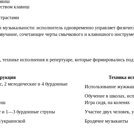
лавиш
еством клавиш
нтрастами
 музыкальности: исполнитель одновременно управляет физическ
е звучание, сочетающее черты смычкового и клавишного инструм
, технике исполнения и репертуаре, которые формировались по
.
трукция
Техника ис
, 2 мелодические и 4 бурдонные
Использование жужжащ
Обучение в школах, ис
виш
Игра сидя, на коленях
е и 1—3 бурдонные струны
Участие двух человек, 
й/украинской
Бродячие музыканты