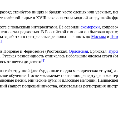
разряд атрибутов нищих и бродяг, часто слепых или увечных, и
т колёсной лиры: в
XVIII веке
она стала модной «игрушкой» фра
сте с польскими интервентами. Её освоили
скоморохи
, сопров
пенно стал редкостью. В
Российской империи
он бытовал преим
а заработки в центральные регионы — вплоть до
Москвы
и
Пет
1]
.
 в
Подонье
и
Черноземье
(
Ростовская
,
Орловская
,
Брянская
,
Курс
. Русская разновидность отличалась небольшим числом струн (о
[4]
ось от шести до девяти
.
ла трёхструнной (две бурдонные и одна мелодическая струна), 
ое обучение. После «экзамена» по знанию репертуара и мастер
дебные песни, эпические думы и плясовые мелодии. Наивысшего
ний (запрет попрошайничества, обязательная регистрация инстр