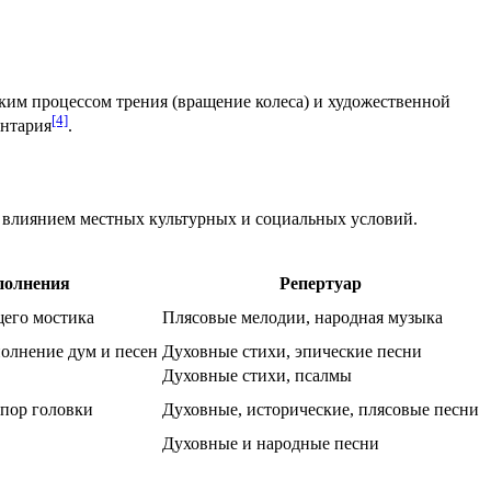
им процессом трения (вращение колеса) и художественной
[4]
ентария
.
д влиянием местных культурных и социальных условий.
полнения
Репертуар
его мостика
Плясовые мелодии, народная музыка
полнение дум и песен
Духовные стихи, эпические песни
Духовные стихи, псалмы
упор головки
Духовные, исторические, плясовые песни
Духовные и народные песни