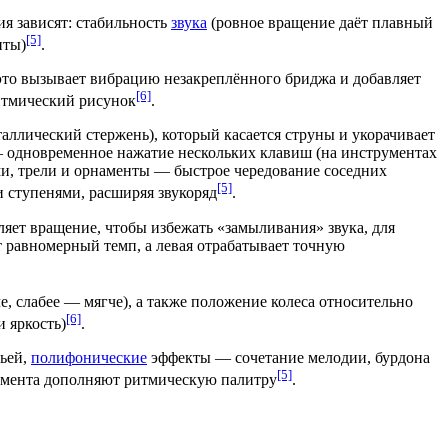
я зависят:
стабильность
звука
(ровное вращение даёт плавный
[5]
нты
)
.
это вызывает вибрацию незакреплённого бриджа и добавляет
[6]
итмический рисунок
.
аллический стержень), который касается струны и укорачивает
одновременное нажатие нескольких клавиш (на инструментах
и, трели и орнаменты — быстрое чередование соседних
[5]
 ступенями, расширяя звукоряд
.
яет вращение, чтобы избежать «замыливания» звука, для
 равномерный темп, а левая отрабатывает точную
е, слабее — мягче), а также положение колеса относительно
[6]
 яркость)
.
тьей,
полифонические
эффекты — сочетание мелодии, бурдона
[5]
румента дополняют ритмическую палитру
.