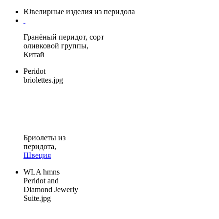
Ювелирные изделия из перидола
Гранёный перидот, сорт
оливковой группы,
Кита
й
Peridot
briolettes.jpg
Бриолеты из
перидота,
Швеция
WLA hmns
Peridot and
Diamond Jewerly
Suite.jpg