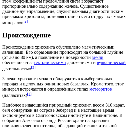
этом коэффициенты преломления света возрастают
пропорционально содержанию железа. Существенное
двойное лучепреломление, служит важным диагностическим
признаком хризолита, позволяя отличать его от других схожих
[2]
минералов
.
Происхождение
Происхождение хризолита обусловлено
магматическими
явлениями. Его образование происходит на большой глубине
(от 30 до 80 км), а появление на поверхности
земли
обеспечивается
тектоническими
движениями и
вулканической
[3]
деятельностью
.
Залежи хризолита можно обнаружить в кимберлитовых
породах и щелочных оливиновых
базальтах
. Кроме того, этот
минерал встречается в определённых типах
метеоритов
[1]
(палласитах)
.
Наиболее выдающийся природный хризолит, весом 310 карат,
был обнаружен на острове
Зебергед
и в настоящее время
экспонируется в Смитсоновском институте в
Вашингтоне
. В
собрании
Алмазного фонда России
хранится хризолит
оливково-зеленого оттенка, обладающий исключительной