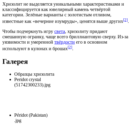
Хризолит не выделяется уникальными характеристиками и
классифицируется как ювелирный камень четвёртой
категории. Зелёные варианты с золотистым отливом,
[2]
известные как «вечерние
изумруды
», ценятся выше других
.
Чтобы подчеркнуть игру
света
, хризолиту придают
смешанную огранку, чаще всего бриллиантовую сверху. Из-за
уязвимости и умеренной
твёрдости
его в основном
[2]
используют в кулонах и брошах
.
Галерея
Образцы хризолита
Peridot crystal
(51742300233).jpg
Péridot (Pakistan)
.jpg