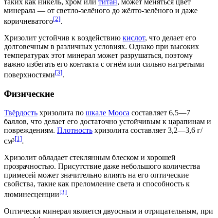
таких как
никель
,
хром
или
титан
, может меняться цвет
минерала — от светло-зелёного до жёлто-зелёного и даже
[2]
коричневатого
.
Хризолит устойчив к воздействию
кислот
, что делает его
долговечным в различных условиях. Однако при высоких
температурах этот минерал может разрушаться, поэтому
важно избегать его контакта с огнём или сильно нагретыми
[3]
поверхностями
.
Физические
Твёрдость
хризолита по
шкале Мооса
составляет 6,5—7
баллов, что делает его достаточно устойчивым к царапинам и
повреждениям.
Плотность
хризолита составляет 3,2—3,6 г/
[1]
см³
.
Хризолит обладает стеклянным блеском и хорошей
прозрачностью. Присутствие даже небольшого количества
примесей может значительно влиять на его оптические
свойства, такие как преломление света и способность к
[3]
люминесценции
.
Оптически
минерал является двуосным и отрицательным, при