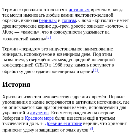
Термин «хризолит» относится к
античным
временам, когда
так могли именовать любые камни желтовато-зеленой
окраски, включая
бериллы
и
топазы
. Слово «хризолит» имеет
χρυσός
древнегреческие корни:
др.-греч.
означает «золото», а
λίθος
— «камень», что в совокупности указывает на
[3]
«золотистый камень»
.
Термин «перидот» это индустриальное наименование
минерала, используемое в ювелирном деле. Под этим
названием, утверждённым международной ювелирной
конфедерацией
CIBJO
в
1968 году
, камень поступает в
[3]
обработку для создания ювелирных изделий
.
История
Хризолит известен человечеству с древних времён. Первые
упоминания о камне встречаются в античных источниках, где
он описывается как драгоценный камень, используемый для
украшений и
амулетов
. Его месторождения на острове
Зебергед
в
Красном море
были известны ещё в третьем
тысячелетии до н. э.
Древние египтяне
верили, что хризолит
[3]
приносит удачу и защищает от злых духов
.