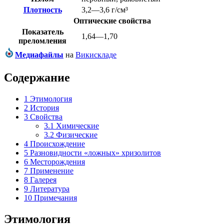
Плотность
3,2—3,6 г/см³
Оптические свойства
Показатель
1,64—1,70
преломления
Медиафайлы
на
Викискладе
Содержание
1
Этимология
2
История
3
Свойства
3.1
Химические
3.2
Физические
4
Происхождение
5
Разновидности «ложных» хризолитов
6
Месторождения
7
Применение
8
Галерея
9
Литература
10
Примечания
Этимология