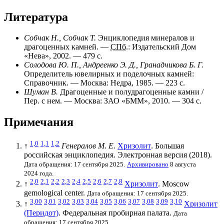
Литература
Собчак Н., Собчак Т.
Энциклопедия минералов и
драгоценных камней. —
СПб.
: Издательский Дом
«Нева», 2002. — 479 с.
Солодова Ю. П., Андреенко Э. Д., Гранадчикова Б. Г.
Определитель ювелирных и поделочных камней:
Справочник. — Москва: Недра, 1985. — 223 с.
Шуман В.
Драгоценные и полудрагоценные камни /
Пер. с нем. — Москва: ЗАО «БММ», 2010. — 304 с.
Примечания
1,0
1,1
1,2
↑
Генералов М. Е.
Хризолит
. Большая
российская энциклопедия. Электронная версия (2018).
Дата обращения: 17 сентября 2025.
Архивировано
8 августа
2024 года.
2,0
2,1
2,2
2,3
2,4
2,5
2,6
2,7
2,8
↑
Хризолит
. Moscow
gemological center.
Дата обращения: 17 сентября 2025.
3,00
3,01
3,02
3,03
3,04
3,05
3,06
3,07
3,08
3,09
3,10
↑
Хризолит
(Перидот)
. Федеральная пробирная палата.
Дата
обращения: 17 сентября 2025.