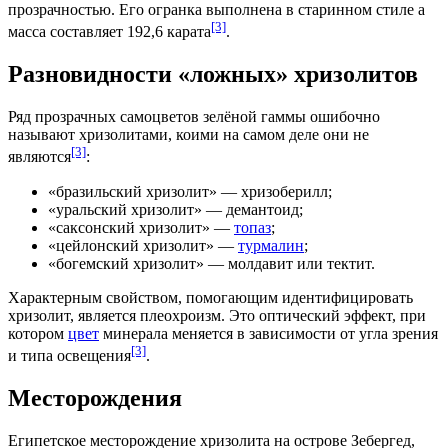
прозрачностью. Его огранка выполнена в старинном стиле а
[3]
масса составляет 192,6 карата
.
Разновидности «ложных» хризолитов
Ряд прозрачных
самоцветов
зелёной гаммы ошибочно
называют хризолитами, коими на самом деле они не
[3]
являются
:
«бразильский хризолит» —
хризоберилл
;
«уральский хризолит» —
демантоид
;
«саксонский хризолит» —
топаз
;
«цейлонский хризолит» —
турмалин
;
«богемский хризолит» —
молдавит
или
тектит
.
Характерным свойством, помогающим идентифицировать
хризолит, является
плеохроизм
. Это оптический эффект, при
котором
цвет
минерала меняется в зависимости от угла зрения
[3]
и типа освещения
.
Месторождения
Египетское месторождение хризолита на острове
Зебергед
,