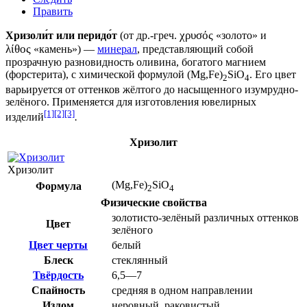
Править
χρυσός
Хризоли́т или перидо́т
(от
др.-греч.
«золото» и
λίθος
«камень») —
минерал
, представляющий собой
прозрачную разновидность
оливина
, богатого
магнием
(
форстерита
), с химической формулой (Mg,Fe)
SiO
. Его цвет
2
4
варьируется от оттенков жёлтого до насыщенного изумрудно-
зелёного. Применяется для изготовления ювелирных
[1]
[2]
[3]
изделий
.
Хризолит
Хризолит
(Mg,Fe)
SiO
Формула
2
4
Физические свойства
золотисто-зелёный различных оттенков
Цвет
зелёного
Цвет черты
белый
Блеск
стеклянный
Твёрдость
6,5—7
Спайность
средняя в одном направлении
Излом
неровный, раковистый