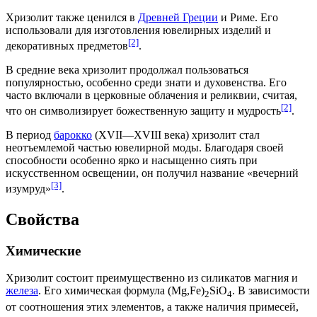
Хризолит также ценился в
Древней Греции
и
Риме
. Его
использовали для изготовления ювелирных изделий и
[2]
декоративных предметов
.
В
средние века
хризолит продолжал пользоваться
популярностью, особенно среди знати и духовенства. Его
часто включали в церковные облачения и реликвии, считая,
[2]
что он символизирует божественную защиту и мудрость
.
В период
барокко
(
XVII
—
XVIII века
) хризолит стал
неотъемлемой частью ювелирной моды. Благодаря своей
способности особенно ярко и насыщенно сиять при
искусственном освещении, он получил название «вечерний
[3]
изумру
д»
.
Свойства
Химические
Хризолит состоит преимущественно из
силикатов
магния
и
железа
. Его химическая формула (Mg,Fe)
SiO
. В зависимости
2
4
от соотношения этих элементов, а также наличия примесей,