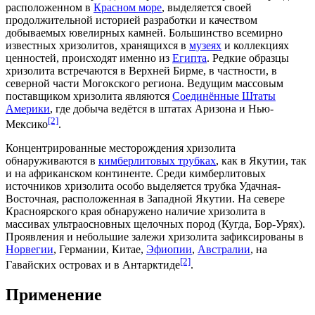
расположенном в
Красном море
, выделяется своей
продолжительной историей разработки и качеством
добываемых ювелирных камней. Большинство всемирно
известных хризолитов, хранящихся в
музеях
и коллекциях
ценностей, происходят именно из
Египта
. Редкие образцы
хризолита встречаются в Верхней Бирме, в частности, в
северной части Могокского региона. Ведущим массовым
поставщиком хризолита являются
Соединённые Штаты
Америки
, где добыча ведётся в штатах
Аризона
и
Нью-
[2]
Мексико
.
Концентрированные месторождения хризолита
обнаруживаются в
кимберлитовых трубках
, как в
Якутии
, так
и на африканском континенте. Среди кимберлитовых
источников хризолита особо выделяется трубка Удачная-
Восточная, расположенная в Западной Якутии. На севере
Красноярского края
обнаружено наличие хризолита в
массивах ультраосновных щелочных пород (Кугда, Бор-Урях).
Проявления и небольшие залежи хризолита зафиксированы в
Норвегии
,
Германии
,
Китае
,
Эфиопии
,
Австралии
, на
[2]
Гавайских островах
и в
Антарктиде
.
Применение