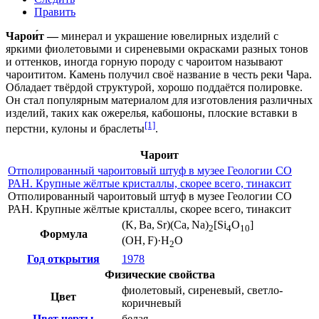
Править
Чарои́т —
минерал и украшение ювелирных изделий с
яркими фиолетовыми и сиреневыми окрасками разных тонов
и оттенков, иногда горную породу с чароитом называют
чароититом. Камень получил своё название в честь реки
Чара
.
Обладает твёрдой структурой, хорошо поддаётся полировке.
Он стал популярным материалом для изготовления различных
изделий, таких как ожерелья, кабошоны, плоские вставки в
[1]
перстни, кулоны и браслеты
.
Чароит
Отполированный чароитовый штуф в музее Геологии СО
РАН. Крупные жёлтые кристаллы, скорее всего, тинаксит
Отполированный чароитовый штуф в музее Геологии
СО
РАН
. Крупные жёлтые кристаллы, скорее всего,
тинаксит
(K, Ba, Sr)(Ca, Na)
[Si
O
]
2
4
10
Формула
(OH, F)·H
O
2
Год открытия
1978
Физические свойства
фиолетовый, сиреневый, светло-
Цвет
коричневый
Цвет черты
белая