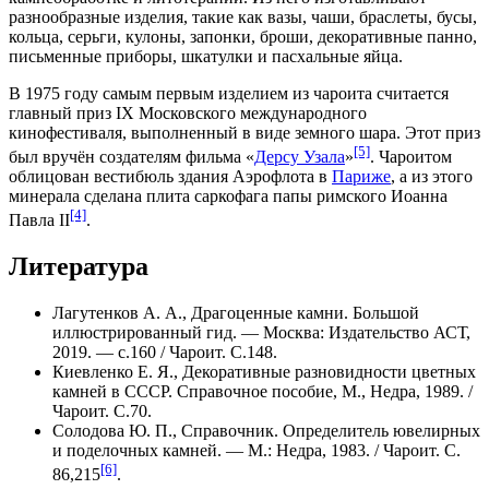
разнообразные изделия, такие как вазы, чаши, браслеты, бусы,
кольца, серьги, кулоны, запонки, броши, декоративные панно,
письменные приборы, шкатулки и пасхальные яйца.
В
1975 году
самым первым изделием из чароита считается
главный приз IX
Московского международного
кинофестиваля
, выполненный в виде земного шара. Этот приз
[5]
был вручён создателям фильма «
Дерсу Узала
»
. Чароитом
облицован вестибюль здания Аэрофлота в
Париже
, а из этого
минерала сделана плита саркофага папы римского
Иоанна
[4]
Павла II
.
Литература
Лагутенков А. А., Драгоценные камни. Большой
иллюстрированный гид. — Москва: Издательство АСТ,
2019. — с.160 / Чароит. С.148.
Киевленко Е. Я., Декоративные разновидности цветных
камней в СССР. Справочное пособие, М., Недра, 1989. /
Чароит. С.70.
Солодова Ю. П., Справочник. Определитель ювелирных
и поделочных камней. — М.: Недра, 1983. / Чароит. С.
[6]
86,215
.