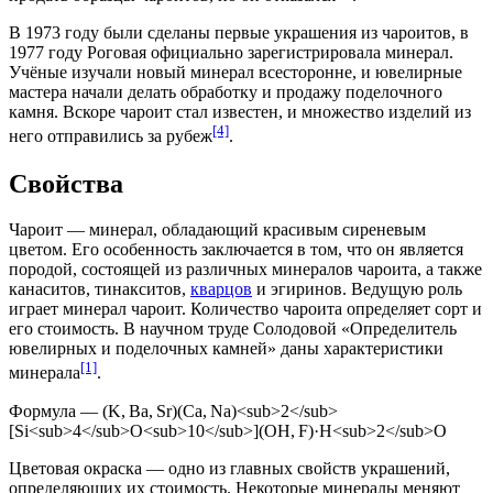
В
1973 году
были сделаны первые украшения из чароитов, в
1977 году
Роговая официально зарегистрировала минерал.
Учёные изучали новый минерал всесторонне, и ювелирные
мастера начали делать обработку и продажу поделочного
камня. Вскоре чароит стал известен, и множество изделий из
[4]
него отправились за рубеж
.
Свойства
Чароит — минерал, обладающий красивым сиреневым
цветом. Его особенность заключается в том, что он является
породой, состоящей из различных минералов чароита, а также
канаситов
,
тинакситов
,
кварцов
и
эгиринов
. Ведущую роль
играет минерал чароит. Количество чароита определяет сорт и
его стоимость. В научном труде
Солодовой
«Определитель
ювелирных и поделочных камней» даны характеристики
[1]
минерала
.
Формула — (K, Ba, Sr)(Ca, Na)<sub>2</sub>
[Si<sub>4</sub>O<sub>10</sub>](OH, F)·H<sub>2</sub>O
Цветовая
окраска
— одно из главных свойств украшений,
определяющих их стоимость. Некоторые минералы меняют