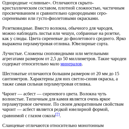
Однородные «сливные». Отличаются скрыто-
кристаллическим составом, плотной сложностью, частичным
просвечиванием и сравнительно однородными серо-
сиреневыми или густо-фиолетовыми окрасками.
Розетковидные. Вместо волокна, обычного для чародея,
можно наблюдать листья или чешуи, собранные на розетке,
как у
слюды
. Цвета сиреневые до фиолетового среднего. Ярко
выражена перламутровая отливка. Ювелирные сорта.
Лучистые. Сложены сноповидными или метельными
агрегатами размером от 2,5 до 50 миллиметров. Такие чародеи
содержат относительно мало
минералов
.
Шестоватые отличаются большим размером от 20 мм до 15
сантиметров. Характерны для них светло-синяя окраска, а
также самая сильная перламутровая отливка.
Чароит — асбест — сиреневого цвета. Волокна чуть
волнистые. Типичным для камня является очень яркое
перламутровое свечение. По своим декоративным свойствам
чароит — асбест является редкой ювелирной формой,
[7]
сравнимой с глазом сокола
.
Сланцевые отличаются относительно монотонным