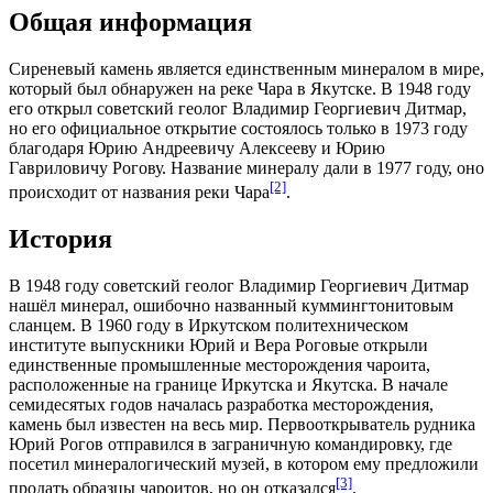
Общая информация
Сиреневый камень является единственным минералом в мире,
который был обнаружен на реке
Чара
в
Якутске
. В
1948 году
его открыл советский геолог
Владимир Георгиевич Дитмар
,
но его официальное открытие состоялось только в
1973 году
благодаря
Юрию Андреевичу Алексееву
и
Юрию
Гавриловичу Рогову
. Название минералу дали в
1977 году
, оно
[2]
происходит от названия реки
Чара
.
История
В
1948 году
советский геолог Владимир Георгиевич Дитмар
нашёл минерал, ошибочно названный куммингтонитовым
сланцем
. В
1960 году
в
Иркутском политехническом
институте
выпускники
Юрий
и
Вера Роговые
открыли
единственные промышленные месторождения чароита,
расположенные на границе
Иркутска
и
Якутска
. В начале
семидесятых годов
началась разработка месторождения,
камень был известен на весь мир. Первооткрыватель рудника
Юрий Рогов отправился в заграничную командировку, где
посетил минералогический музей, в котором ему предложили
[3]
продать образцы чароитов, но он отказался
.