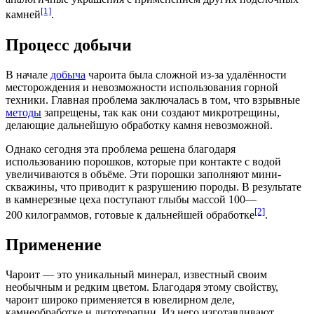
[1]
камней
.
Процесс добычи
В начале
добыча
чароита была сложной из-за удалённости
месторождения и невозможности использования горной
техники. Главная проблема заключалась в том, что взрывные
методы
запрещены, так как они создают микротрещины,
делающие дальнейшую обработку камня невозможной.
Однако сегодня эта проблема решена благодаря
использованию порошков, которые при контакте с водой
увеличиваются в объёме. Эти порошки заполняют
мини-
скважины
, что приводит к разрушению породы. В результате
в камнерезные цеха поступают глыбы массой 100—
[2]
200 килограммов, готовые к дальнейшей обработке
.
Применение
Чароит — это уникальный минерал, известный своим
необычным и редким цветом. Благодаря этому свойству,
чароит широко применяется в ювелирном деле,
камнеобработке и
литотерапии
. Из него изготавливают