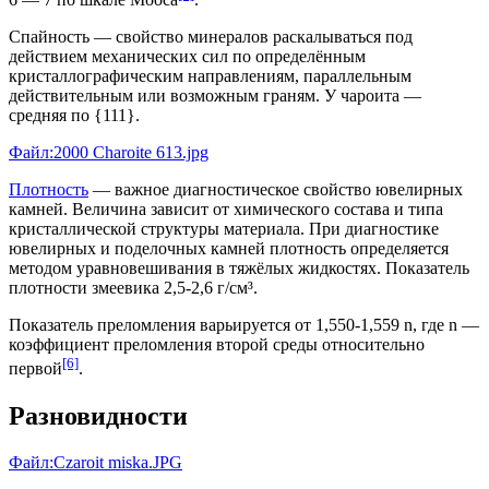
Спайность
— свойство минералов раскалываться под
действием механических сил по определённым
кристаллографическим направлениям, параллельным
действительным или возможным граням. У чароита —
средняя по {111}.
Файл:2000 Charoite 613.jpg
Плотность
— важное диагностическое свойство ювелирных
камней. Величина зависит от химического состава и типа
кристаллической структуры материала. При диагностике
ювелирных и поделочных камней плотность определяется
методом уравновешивания в тяжёлых жидкостях. Показатель
плотности змеевика 2,5-2,6 г/см³.
Показатель
преломления
варьируется от 1,550-1,559 n, где n —
коэффициент преломления второй среды относительно
[6]
первой
.
Разновидности
Файл:Czaroit miska.JPG