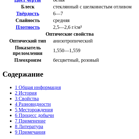
Блеск
стеклянный с шелковистым отливом
Твёрдость
6—7
Спайность
средняя
Плотность
2,5—2,6 г/см³
Оптические свойства
Оптический тип
анизотропический
Показатель
1,550—1,559
преломления
Плеохроизм
бесцветный, розовый
Содержание
1
Общая информация
2
История
3
Свойства
4
Разновидности
5
Месторождения
6
Процесс добычи
7
Применение
8
Литература
9
Примечания