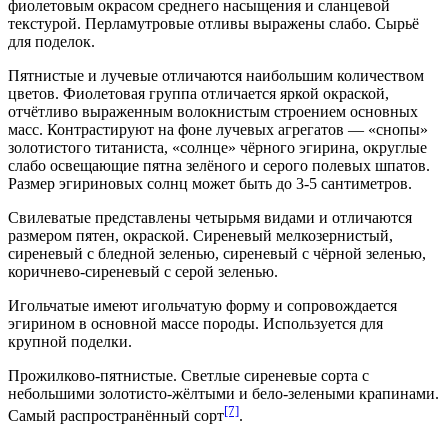
фиолетовым окрасом среднего насыщения и сланцевой
текстурой. Перламутровые отливы выражены слабо. Сырьё
для поделок.
Пятнистые и лучевые отличаются наибольшим количеством
цветов. Фиолетовая группа отличается яркой окраской,
отчётливо выраженным волокнистым строением основных
масс. Контрастируют на фоне лучевых агрегатов — «снопы»
золотистого
титаниста
, «солнце» чёрного
эгирина
, округлые
слабо освещающие пятна зелёного и серого полевых
шпатов
.
Размер эгириновых солнц может быть до 3-5 сантиметров.
Свилеватые представлены четырьмя видами и отличаются
размером пятен, окраской. Сиреневый мелкозернистый,
сиреневый с бледной зеленью, сиреневый с чёрной зеленью,
коричнево-сиреневый с серой зеленью.
Игольчатые имеют игольчатую форму и сопровождается
эгирином
в основной массе породы. Используется для
крупной поделки.
Прожилково-пятнистые. Светлые сиреневые сорта с
небольшими золотисто-жёлтыми и бело-зелеными крапинами.
[7]
Самый распространённый сорт
.