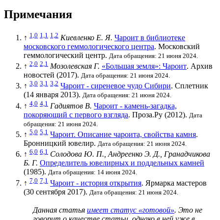
Примечания
1,0
1,1
1,2
↑
Киевленко Е. Я.
Чароит в библиотеке
московского геммологического центра
. Московский
геммологический центр.
Дата обращения: 21 июня 2024.
2,0
2,1
↑
Мозолевская Г.
«Большая земля»: Чароит
. Архив
новостей (2017).
Дата обращения: 21 июня 2024.
3,0
3,1
3,2
↑
Чароит - сиреневое чудо Сибири
. Сплетник
(14 января 2013).
Дата обращения: 21 июня 2024.
4,0
4,1
↑
Гадиятов В.
Чароит - камень-загадка,
покоряющий с первого взгляда
. Проза.Ру (2012).
Дата
обращения: 21 июня 2024.
5,0
5,1
↑
Чароит. Описание чароита, свойства камня
.
Бронницкий ювелир.
Дата обращения: 21 июня 2024.
6,0
6,1
↑
Солодова Ю. П., Андреенко Э. Д., Гранадчикова
Б. Г.
Определитель ювелирных и поддельных камней
(1985).
Дата обращения: 14 июня 2024.
7,0
7,1
↑
Чароит - история открытия
. Ярмарка мастеров
(30 сентября 2017).
Дата обращения: 21 июня 2024.
Данная статья
имеет статус «готовой»
. Это не
говорит о
качестве статьи
, однако в ней уже в