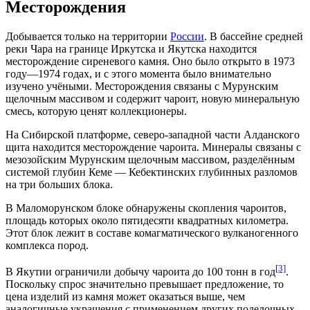
Месторождения
Добывается только на территории
России
. В бассейне средней
реки
Чара
на границе
Иркутска
и
Якутска
находится
месторождение сиреневого камня. Оно было открыто в
1973
году
—
1974 годах
, и с этого момента было внимательно
изучено учёными. Месторождения связаны с
Мурунским
щелочным массивом и содержит чароит, новую минеральную
смесь, которую ценят коллекционеры.
На
Сибирской платформе
, северо-западной части
Алданского
щита
находится месторождение чароита. Минералы связаны с
мезозойским
Мурунским
щелочным массивом, разделённым
системой глубин
Кеме — Кебектинских
глубинных разломов
на три больших блока.
В
Маломорунском
блоке обнаружены скопления чароитов,
площадь которых около пятидесяти квадратных километра.
Этот блок лежит в составе комагматического вулканогенного
комплекса пород.
[3]
В
Якутии
ограничили добычу чароита до 100 тонн в год
.
Поскольку спрос значительно превышает предложение, то
цена изделий из камня может оказаться выше, чем
аналогичные украшения с применением других поделочных