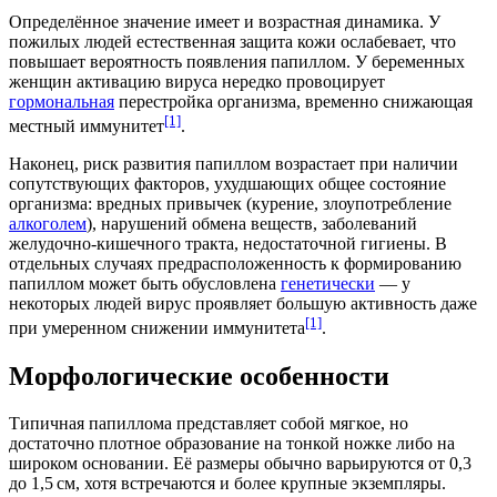
Определённое значение имеет и возрастная
динамика
. У
пожилых людей
естественная защита
кожи ослабевает, что
повышает вероятность появления папиллом. У беременных
женщин активацию вируса нередко провоцирует
гормональная
перестройка организма, временно снижающая
[1]
местный иммунитет
.
Наконец, риск развития папиллом возрастает при наличии
сопутствующих факторов, ухудшающих общее состояние
организма: вредных привычек (
курение
, злоупотребление
алкоголем
), нарушений обмена веществ, заболеваний
желудочно‑кишечного тракта
, недостаточной гигиены. В
отдельных случаях предрасположенность к формированию
папиллом может быть обусловлена
генетически
— у
некоторых людей вирус проявляет большую активность даже
[1]
при умеренном снижении иммунитета
.
Морфологические особенности
Типичная папиллома представляет собой мягкое, но
достаточно плотное образование на тонкой ножке либо на
широком основании. Её размеры обычно варьируются от 0,3
до 1,5 см, хотя встречаются и более крупные
экземпляры
.