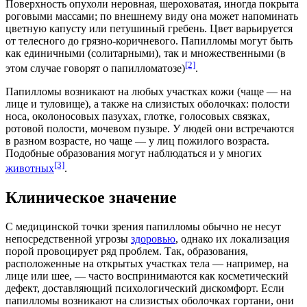
Поверхность опухоли неровная, шероховатая, иногда покрыта
роговыми массами; по внешнему виду она может напоминать
цветную капусту
или петушиный
гребень
. Цвет варьируется
от телесного до грязно‑коричневого. Папилломы могут быть
как единичными (солитарными), так и множественными (в
[2]
этом случае говорят о папилломатозе)
.
Папилломы возникают на любых участках кожи (чаще — на
лице и туловище), а также на слизистых оболочках: полости
носа, околоносовых пазухах,
глотке
,
голосовых связках
,
ротовой полости,
мочевом пузыре
. У людей они встречаются
в разном возрасте, но чаще — у лиц пожилого возраста.
Подобные образования могут наблюдаться и у многих
[3]
животных
.
Клиническое значение
С медицинской точки зрения папилломы обычно не несут
непосредственной угрозы
здоровью
, однако их локализация
порой провоцирует ряд
проблем
. Так, образования,
расположенные на открытых участках тела — например, на
лице или шее, — часто воспринимаются как косметический
дефект
, доставляющий психологический дискомфорт. Если
папилломы возникают на слизистых оболочках гортани, они