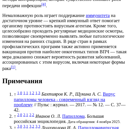
[4]
передачи инфекции
.
Немаловажную роль играет поддержание
иммунитета
на
достаточном уровне — крепкий иммунный ответ помогает
организму противостоять вирусным агентам. Кроме того,
целесообразно проходить регулярные
медицинские осмотры
,
позволяющие своевременно выявлять любые патологические
изменения на ранних
стадиях
. В ряде стран в рамках
профилактических программ также активно применяется
вакцинация против наиболее онкогенных типов ВПЧ — такая
мера доказанно снижает вероятность развития заболеваний,
ассоциированных с этим вирусом, включая некоторые формы
[1]
рака
.
Примечания
1,0
1,1
1,2
1,3
↑
Бахтияров К. Р., Щукина А. С.
Вирус
папилломы человека - современный взгляд на
проблему
// Пульс : журнал. — 2017. —
№ 12
. —
С. 37—
42
.
2,0
2,1
2,2
↑
Иванов О. Л.
Папиллома
. Большая
российская энциклопедия.
Дата обращения: 4 ноября 2025.
3,0
3,1
3,2
3,3
↑
Долгополова И. А.
Папилломавирусная