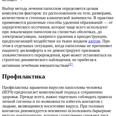
Выбор метода лечения папиллом определяется целым
комплексом факторов: их расположением на теле, размерами,
количеством и степенью клинической значимости. В практике
применяются различные способы удаления образований — от
хирургического
иссечения
, которое чаще всего используют
при локализации папиллом на слизистых оболочках, до
электрокоагуляции, лазерного удаления и криодеструкции,
предполагающей воздействие на ткани жидким
азотом
. При
этом в отдельных ситуациях, когда папилломы не причиняют
пациенту дискомфорта и не демонстрируют признаков
злокачественного перерождения, врач может остановиться на
стратегии динамического наблюдения, не прибегая к
[2]
активным лечебным вмешательствам
.
Профилактика
Профилактика заражения вирусом папилломы человека
(ВПЧ) предполагает
комплексный подход
к сохранению
здоровья. Прежде всего, важно тщательно соблюдать правила
личной гигиены и по возможности избегать
контактов
с
людьми, являющимися носителями вируса. При половых
контактах рекомендуется неизменно использовать барьерные
методы контрацепции, которые существенно снижают риск