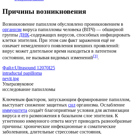
Причины возникновения
Возникновение папиллом обусловлено проникновением в
организм
вируса папилломы человека (ВПЧ) — обширной
группы
ДНК
‑содержащих вирусов, способных инфицировать
клетки
эпителия
. При этом сам
факт
заражения ещё не
означает немедленного появления внешних проявлений:
вирус может длительное время находиться в
латентном
[3]
состоянии, не вызывая видимых изменений
.
Файл:Ultrasound 12070I25
intraductal papilloma
nevit.jpg
Ультразвуковое
исследование папилломы
Ключевым фактором, запускающим формирование папиллом,
выступает снижение защитных
сил
организма. Ослабление
иммунитета
создаёт благоприятные условия для активизации
вируса и его размножения в
базальном слое
эпителия. К
угнетению иммунного ответа могут приводить разнообразные
причины: хронические инфекционные и
соматические
заболевания
, длительные стрессовые состояния,