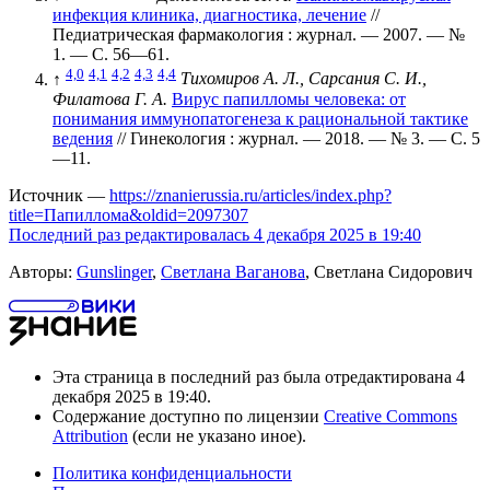
инфекция клиника, диагностика, лечение
//
Педиатрическая фармакология : журнал. — 2007. —
№
1
. —
С. 56—61
.
4,0
4,1
4,2
4,3
4,4
↑
Тихомиров А. Л., Сарсания С. И.,
Филатова Г. А.
Вирус папилломы человека: от
понимания иммунопатогенеза к рациональной тактике
ведения
// Гинекология : журнал. — 2018. —
№ 3
. —
С. 5
—11
.
Источник —
https://znanierussia.ru/articles/index.php?
title=Папиллома&oldid=2097307
Последний раз редактировалась 4 декабря 2025 в 19:40
Авторы:
Gunslinger
,
Светлана Ваганова
, Светлана Сидорович
Эта страница в последний раз была отредактирована 4
декабря 2025 в 19:40.
Содержание доступно по лицензии
Creative Commons
Attribution
(если не указано иное).
Политика конфиденциальности