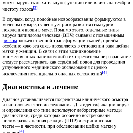
могут нарушать дыхательную функцию или влиять на тембр и
[3]
чистоту голоса
.
В случаях, когда подобные новообразования формируются в
мочевом пузыре, существует риск развития гематурии —
появления крови в моче. Помимо этого, отдельные типы
вируса папилломы человека (ВПЧ) связаны с повышенным
риском
злокачественной
трансформации
тканей, причём
особенно ярко эта связь проявляется в отношении
рака
шейки
матки
у
женщин
. В связи с этим возникновение
множественных папиллом либо их стремительное разрастание
следует рассматривать как серьёзный повод для проведения
углублённого медицинского обследования с целью
[4]
исключения потенциально опасных
осложнений
.
Диагностика и лечение
Диагноз устанавливается посредством клинического осмотра
и гистологического исследования. Для идентификации вируса
и определения его типа используют лабораторные методы
диагностики
, среди которых особенно востребованы
полимеразная цепная реакция (ПЦР) и
скрининговые
тесты — в частности, при обследовании шейки матки у
[4]
женщин
.