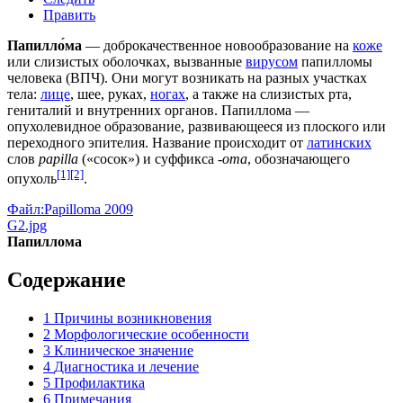
Править
Папилло́ма
— доброкачественное
новообразование
на
коже
или
слизистых
оболочках, вызванные
вирусом
папилломы
человека (ВПЧ). Они могут возникать на разных участках
тела:
лице
,
шее
,
руках
,
ногах
, а также на слизистых
рта
,
гениталий
и
внутренних органов
. Папиллома —
опухолевидное образование, развивающееся из плоского или
переходного эпителия. Название происходит от
латинских
слов
papilla
(«сосок») и суффикса
‑oma
, обозначающего
[1]
[2]
опухоль
.
Файл:Papilloma 2009
G2.jpg
Папиллома
Содержание
1
Причины возникновения
2
Морфологические особенности
3
Клиническое значение
4
Диагностика и лечение
5
Профилактика
6
Примечания