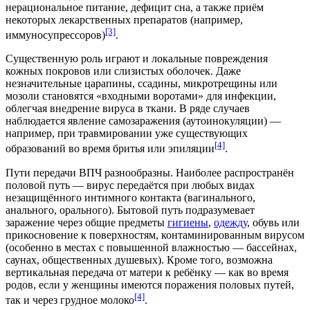
нерациональное питание,
дефицит
сна, а также приём
некоторых лекарственных препаратов (например,
[3]
иммуносупрессоров
)
.
Существенную роль играют и локальные повреждения
кожных покровов или слизистых оболочек. Даже
незначительные
царапины
,
ссадины
,
микротрещины
или
мозоли
становятся «входными воротами» для
инфекции
,
облегчая внедрение вируса в ткани. В ряде случаев
наблюдается явление самозаражения (аутоинокуляции) —
например, при травмировании уже существующих
[4]
образований во время бритья или эпиляции
.
Пути передачи ВПЧ разнообразны. Наиболее распространён
половой путь — вирус передаётся при любых видах
незащищённого интимного контакта (вагинального,
анального, орального). Бытовой путь подразумевает
заражение через общие предметы
гигиены
,
одежду
,
обувь
или
прикосновение к поверхностям, контаминированным вирусом
(особенно в местах с повышенной влажностью —
бассейнах
,
саунах
, общественных душевых). Кроме того, возможна
вертикальная передача от матери к ребёнку — как во время
родов, если у женщины имеются поражения половых путей,
[4]
так и через
грудное молоко
.