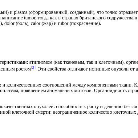
вый) и plasma (сформированный, созданный), что точно отражае
написание tumor, тогда как в странах британского содружества 
olor (боль), calor (жар) и rubor (покраснение).
еристиками: атипизмом (как тканевым, так и клеточным), орган
[3]
ченным ростом
. Эти свойства отличают истинные опухоли от 
х и количественных соотношений между компонентами ткани. К
топлазмы, появлением аномальных митозов. Органоидность строе
окачественных опухолей: способность к росту и делению без с
ной клеточной смерти; неограниченное количество клеточных 