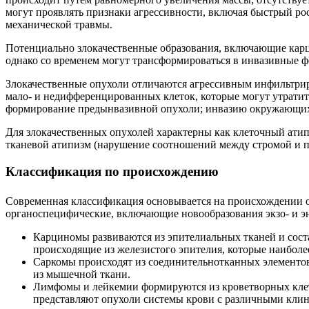
могут проявлять признаки агрессивности, включая быстрый ро
механической травмы.
Потенциально злокачественные образования, включающие карц
однако со временем могут трансформироваться в инвазивные ф
Злокачественные опухоли отличаются агрессивным инфильтрир
мало- и недифференцированных клеток, которые могут утратит
формирование предынвазивной опухоли; инвазию окружающих 
Для злокачественных опухолей характерны как клеточный атип
тканевой атипизм (нарушение соотношений между стромой и п
Классификация по происхождению
Современная классификация основывается на происхождении о
органоспецифические, включающие новообразования экзо- и э
Карциномы развиваются из эпителиальных тканей и сос
происходящие из железистого эпителия, которые наиболее
Саркомы происходят из соединительнотканных элементов
из мышечной ткани.
Лимфомы и
лейкемии
формируются из кроветворных клет
представляют опухоли системы крови с различными кли