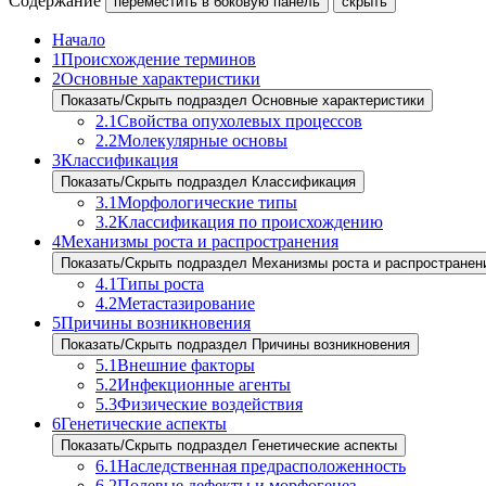
Содержание
переместить в боковую панель
скрыть
Начало
1
Происхождение терминов
2
Основные характеристики
Показать/Скрыть подраздел Основные характеристики
2.1
Свойства опухолевых процессов
2.2
Молекулярные основы
3
Классификация
Показать/Скрыть подраздел Классификация
3.1
Морфологические типы
3.2
Классификация по происхождению
4
Механизмы роста и распространения
Показать/Скрыть подраздел Механизмы роста и распространен
4.1
Типы роста
4.2
Метастазирование
5
Причины возникновения
Показать/Скрыть подраздел Причины возникновения
5.1
Внешние факторы
5.2
Инфекционные агенты
5.3
Физические воздействия
6
Генетические аспекты
Показать/Скрыть подраздел Генетические аспекты
6.1
Наследственная предрасположенность
6.2
Полевые дефекты и морфогенез