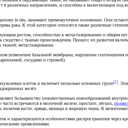
ст в различных направлениях, и способны к малигнизации под 
иному in situ, занимают промежуточное положение. Они остаю
ормы рака. К этой категории относятся также различные степен
ующим ростом, способностью к метастазированию и общим нега
ь сходство с тканью происхождения. Процесс их развития вклю
тканей; метастазирование.
изм (изменение базальной мембраны, нарушение соотношения объ
аренхимой, сосудами и стромой).
[7]
пухолевых клеток и включает несколько основных групп
. Эп
ндокринных желёз.
тавляют большинство злокачественных новообразований внутре
 часто встречаются в молочной железе, простате, лёгких,
поджел
, включая кости, хрящи, мышцы и жировую ткань. К мезенхима
ок и характеризуются особенностями распространения через к
ническими проявлениями.