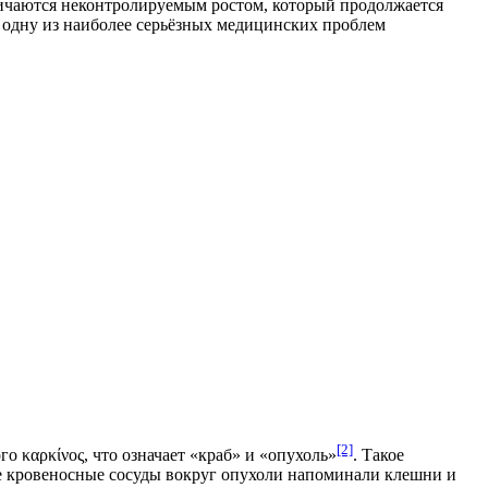
личаются неконтролируемым ростом, который продолжается
 одну из наиболее серьёзных медицинских проблем
[2]
 καρκίνος, что означает «краб» и «опухоль»
. Такое
е кровеносные сосуды вокруг опухоли напоминали клешни и