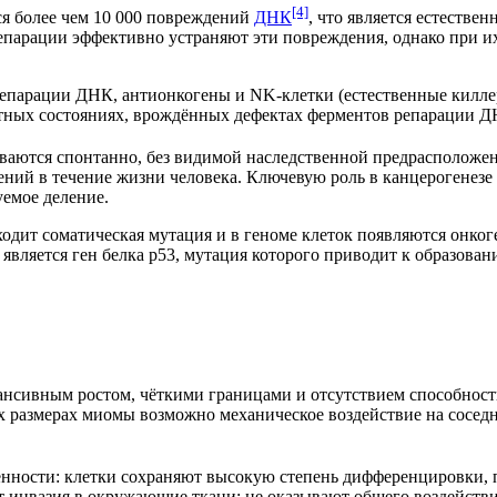
[4]
ся более чем 10 000 повреждений
ДНК
, что является естестве
парации эффективно устраняют эти повреждения, однако при их
епарации ДНК, антионкогены и NK-клетки (естественные киллер
ных состояниях, врождённых дефектах ферментов репарации Д
ваются спонтанно, без видимой наследственной предрасположе
ений в течение жизни
человека
. Ключевую роль в канцерогенезе
емое деление.
одит соматическая мутация и в геноме клеток появляются онког
вляется ген белка p53, мутация которого приводит к образован
ансивным ростом, чёткими границами и отсутствием способнос
х размерах миомы возможно механическое воздействие на соседн
нности: клетки сохраняют высокую степень дифференцировки, 
т инвазия в окружающие ткани; не оказывают общего воздейств