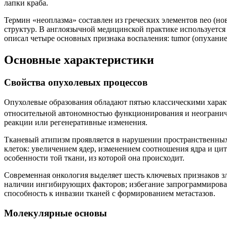
лапки
краба
.
Термин «неоплазма» составлен из греческих элементов neo (но
структур. В англоязычной медицинской практике используется 
описал четыре основных признака воспаления: tumor (опухание), d
Основные характеристики
Свойства опухолевых процессов
Опухолевые образования обладают пятью классическими характ
относительной автономностью функционирования и неограни
реакции или регенеративные изменения.
Тканевый атипизм проявляется в нарушении пространственны
клеток: увеличением ядер, изменением соотношения ядра и ци
особенности той ткани, из которой она происходит.
Современная онкология выделяет шесть ключевых признаков зл
наличии ингибирующих факторов; избегание запрограммирован
способность к инвазии тканей с формированием метастазов.
Молекулярные основы