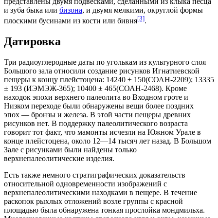
представлены двумя подвесками, сделанными из клыка
песца
и зуба
быка
или
бизона
, и двумя мелкими, округлой формы
[3]
плоскими бусинами из кости или
бивня
.
Датировка
Три радиоуглеродные даты по уголькам из культурного слоя
Большого зала относили создание рисунков Игнатиевской
пещеры к концу
плейстоцена
: 14240 ± 150(СОАН-2209); 13335
± 193 (ИЭМЭЖ-365); 10400 ± 465(СОАН-2468). Кроме
находок эпохи верхнего палеолита во Входном гроте и
Низком переходе были обнаружены вещи более поздних
эпох —
бронзы
и
железа
. В этой части пещеры древних
рисунков нет. В поддержку палеолитического возраста
говорит тот факт, что мамонты исчезли на
Южном Урале
в
конце плейстоцена, около 12—14 тысяч лет назад. В Большом
Зале с рисунками были найдены только
верхнепалеолитические изделия.
Есть также немного стратиграфических доказательств
относительной одновременности изображений с
верхнепалеолитическими находками в пещере. В течение
раскопок рыхлых отложений возле группы с красной
площадью была обнаружена тонкая прослойка
мондмильха
.