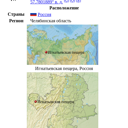
(G)
(O)
(Я)
57.7801889° в. д.
Расположение
Страны
Россия
Регион
Челябинская область
Игнатьевская пещера
Игнатьевская пещера, Россия
Игнатьевская пещера