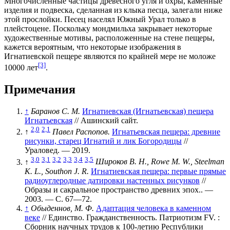
Многочисленные частицы
древесного угля
и охры, каменные
изделия и подвеска, сделанная из клыка песца, залегали ниже
этой прослойки. Песец населял Южный Урал только в
плейстоцене. Поскольку
мондмильха
закрывает некоторые
художественные мотивы, расположенные на стене пещеры,
кажется вероятным, что некоторые изображения в
Игнатиевской пещере являются по крайней мере не моложе
[3]
10000 лет
.
Примечания
↑
Баранов С. М.
Игнатиевская (Игнатьевская) пещера
Игнатьевская
// Ашинский сайт.
2,0
2,1
↑
Павел Распопов.
Игнатьевская пещера: древние
рисунки, старец Игнатий и лик Богородицы
//
Ураловед. — 2019.
3,0
3,1
3,2
3,3
3,4
3,5
↑
Широков В. Н., Rowe M. W., Steelman
K. L., Southon J. R.
Игнатиевская пещера: первые прямые
радиоуглеродные датировки настенных рисунков
//
Образы и сакральное пространство древних эпох.. —
2003. —
С. 67—72
.
↑
Обыденнов, М. Ф.
Адаптация человека в каменном
веке
// Единство. Гражданственность. Патриотизм FV. :
Сборник научных трудов к 100-летию Республики