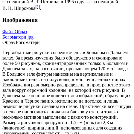
экспедицией В. Т. Петрина, в
1995 году
— экспедицией
[3]
В. Н. Широкова
.
Изображения
Файл:Образ
Богоматери.jpg
Образ Богоматери
Первобытные рисунки сосредоточены в Большом и Дальнем
залах. За время изучения было обнаружено и скопировано
более 50 рисунков, сконцентрированных только в Большом и
Дальнем залах, на расстоянии, превышающем 120 м от входа.
В Большом зале фигуры нанесены на вертикальные и
наклонные стены, на полусводы, в многочисленных нишах.
Изображения равномерно распределены в пространстве этого
зала вокруг огромной колонны, на которой есть рисунки. В
Дальнем зале основное количество изображений, образующих
Красное и Чёрное панно, исполнено на потолке, и лишь
немногие рисунки сделаны на стене. Практически все фигуры
в пещере наносились с пола или блоков у стен, и только
несколько мотивов выполнены с каких-то конструкций.
Размеры рисунков варьируют от 1,5 см (знак) до 2,3 м
(животное), ширина линий, использованных для создания
изображений, составляет от 1 до 5 см.