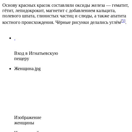
Основу красных красок составляли оксиды железа — гематит,
гётит, лепидокрокит, магнетит с добавлением кальцита,
полевого шпата, глинистых частиц и слюды, а также апатита
[5]
костного происхождения. Чёрные рисунки делались углём
.
Вход в Игнатьевскую
пещеру
Женщина.jpg
Изображение
женщины