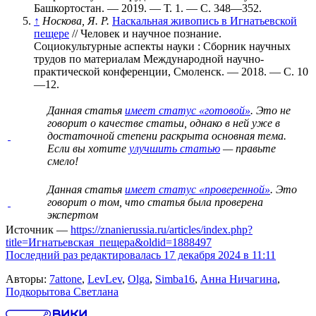
Башкортостан. — 2019. —
Т. 1
. —
С. 348—352
.
↑
Носкова, Я. Р.
Наскальная живопись в Игнатьевской
пещере
// Человек и научное познание.
Социокультурные аспекты науки : Сборник научных
трудов по материалам Международной научно-
практической конференции, Смоленск. — 2018. —
С. 10
—12
.
Данная статья
имеет статус «готовой»
. Это не
говорит о
качестве статьи
, однако в ней уже в
достаточной степени раскрыта основная тема.
Если вы хотите
улучшить статью
— правьте
смело!
Данная статья
имеет статус «проверенной»
. Это
говорит о том, что статья была проверена
экспертом
Источник —
https://znanierussia.ru/articles/index.php?
title=Игнатьевская_пещера&oldid=1888497
Последний раз редактировалась 17 декабря 2024 в 11:11
Авторы:
7attone
,
LevLev
,
Olga
,
Simba16
,
Анна Ничагина
,
Подкорытова Светлана