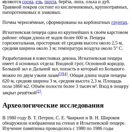
являются
сосна
,
ель
,
пихта
,
берёза
,
липа
,
ольха
и
дуб
.
Травяной покров состоит из кисличниковых, крупнотравных,
папоротниковых и злаковых.
Почвы чернозёмные, сформированы на корбонатных
грунтах
.
Игнатиевская пещера одна из крупнейших в своём карстовом
районе: общая длина её ходов более 600 м. Пещера
горизонтальная, просторная: её средняя высота около 2,5 м,
средняя ширина около 3 м; температура воздуха около 5° С.
Разработанная в известняках девона, Игнатиевская пещера
имеет 4 основных отдела: Входной грот, Основной коридор,
Большой зал и Дальний зал, попасть в который из Большого
[3]
[4]
можно по двум узким лазам
. Общая длина ходов пещеры
620 м, средняя ширина 3 м, средняя высота 2,3 м. Площадь
пола 1860 м2. Объём полости более 3 тысяч м³. Вход в пещеру
[2]
закрыт решёткой
.
Археологические исследования
В
1980 году
В. Т. Петрин
,
С. Е. Чаиркин
и
В. Н. Широков
обнаружили изображения на стенах в Игнатиевской пещере.
Изучение памятника проводилось с 1980 по
1986 годы