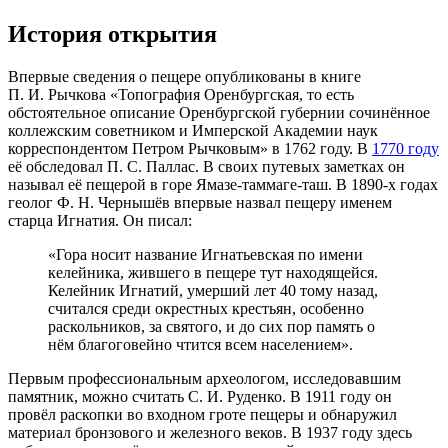
История открытия
Впервые сведения о пещере опубликованы в книге
П. И. Рычкова
«Топография Оренбургская, то есть
обстоятельное описание Оренбургской губернии сочинённое
коллежским советником и Имперской Академии наук
корреспондентом Петром Рычковым» в
1762 году
. В
1770 году
её обследовал
П. С. Паллас
. В своих путевых заметках он
называл её пещерой в горе Ямазе-таммаге-таш. В
1890-х годах
геолог Ф. Н. Чернышёв впервые назвал пещеру именем
старца Игнатия. Он писал:
«Гора носит название Игнатьевская по имени
келейника, жившего в пещере тут находящейся.
Келейник Игнатий, умерший лет 40 тому назад,
считался среди окрестных крестьян, особенно
раскольников, за святого, и до сих пор память о
нём благоговейно чтится всем населением».
Первым профессиональным археологом, исследовавшим
памятник, можно считать
С. И. Руденко
. В
1911 году
он
провёл раскопки во входном гроте пещеры и обнаружил
материал
бронзового
и
железного
веков. В
1937 году
здесь