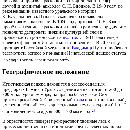
побывал и произвёл раскопки во входной части пещеры
другой знаменитый археолог
С. Н. Бибиков.
В
1949 году
, по
рекомендации известного уральского историка
К. В. Сальникова
, Игнатьевская пещера объявлена
памятником археологии. В
1960 году
археолог
О. Н. Бадер
провёл разведочные раскопки и нашёл кремневые орудия, что
позволило датировать нижний культурный слой в
привходовом гроте эпохой
палеолита
. С 1983 года пещера
является филиалом
Ильменского заповедника
. В
2010 году
президент Российской Федерации
Владимир Путин
пообещал
рассмотреть вопрос о придании Игнатьевской пещере статуса
[2]
государственного заповедника
.
Географическое положение
Игнатиевская пещера находится в северо-западных
предгорьях
Южного Урала
со средними высотами от 200 до
700 м над уровнем моря, на правом берегу
реки Сим
—
притоке
реки Белой
. Современный
климат
континентальный,
умеренно тёплый, со среднегодовыми
температурами
0,1 + 1°
[3]
С и количеством осадков 500—700 мм в год
.
В окрестностях пещеры произрастают хвойные леса с
примесью лиственных: типичными среди древесных пород