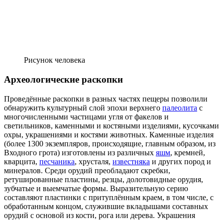
Рисунок человека
Археологические раскопки
Проведённые раскопки в разных частях пещеры позволили
обнаружить культурный слой эпохи верхнего
палеолита
с
многочисленными частицами угля от
факелов
и
светильников, каменными и костяными изделиями, кусочками
охры
, украшениями и костями животных. Каменные изделия
(более 1300 экземпляров, происходящие, главным образом, из
Входного грота) изготовлены из различных
яшм
,
кремней
,
кварцита
,
песчаника
,
хрусталя
,
известняка
и других пород и
минералов. Среди орудий преобладают скребки,
ретушированные пластины, резцы, долотовидные орудия,
зубчатые и выемчатые формы. Выразительную серию
составляют пластинки с притуплённым краем, в том числе, с
обработанным концом, служившие вкладышами составных
орудий с основой из кости, рога или дерева. Украшения