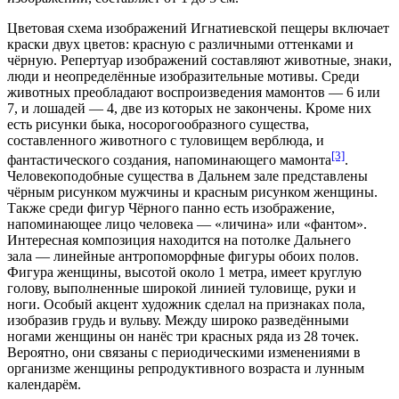
Цветовая схема изображений Игнатиевской пещеры включает
краски двух цветов: красную с различными оттенками и
чёрную. Репертуар изображений составляют животные, знаки,
люди и неопределённые изобразительные мотивы. Среди
животных преобладают воспроизведения мамонтов — 6 или
7, и лошадей — 4, две из которых не закончены. Кроме них
есть рисунки быка, носорогообразного существа,
составленного животного с туловищем верблюда, и
[3]
фантастического создания, напоминающего мамонта
.
Человекоподобные существа в Дальнем зале представлены
чёрным рисунком мужчины и красным рисунком женщины.
Также среди фигур Чёрного панно есть изображение,
напоминающее лицо человека — «личина» или «фантом».
Интересная композиция находится на потолке Дальнего
зала — линейные антропоморфные фигуры обоих полов.
Фигура женщины, высотой около 1 метра, имеет круглую
голову, выполненные широкой линией туловище, руки и
ноги. Особый акцент художник сделал на признаках пола,
изобразив грудь и вульву. Между широко разведёнными
ногами женщины он нанёс три красных ряда из 28 точек.
Вероятно, они связаны с периодическими изменениями в
организме женщины репродуктивного возраста и лунным
календарём.