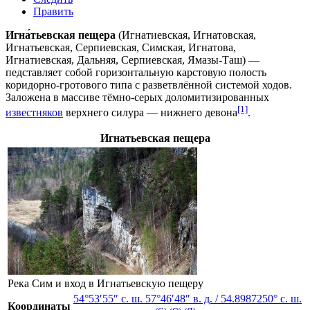
Править
Игна́тьевская пещера
(Игнатиевская, Игнатовская,
Игнатьевская, Серпиевская, Симская, Игнатова,
Игнатиевская, Дальняя, Серпиевская, Ямазы-Таш) —
педставляет собой горизонтальную карстовую полость
коридорно-гротового типа с разветвлённой системой ходов.
Заложена в массиве тёмно-серых доломитизированных
[1]
известняков
верхнего силура
—
нижнего девона
.
Игнатьевская пещера
Река Сим и вход в Игнатьевскую пещеру
54°53′55″ с. ш.
57°46′48″ в. д.
/
54.8987250° с. ш.
Координаты