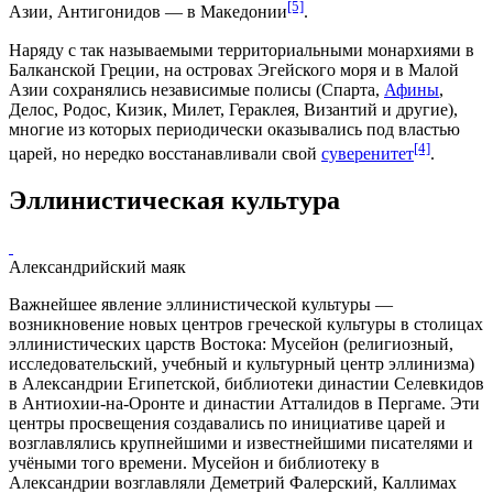
[5]
Азии, Антигонидов — в Македонии
.
Наряду с так называемыми территориальными монархиями в
Балканской Греции, на островах Эгейского моря и в Малой
Азии сохранялись независимые полисы (
Спарта
,
Афины
,
Делос, Родос, Кизик,
Милет
,
Гераклея
,
Византий
и другие),
многие из которых периодически оказывались под властью
[4]
царей, но нередко восстанавливали свой
суверенитет
.
Эллинистическая культура
Александрийский маяк
Важнейшее явление эллинистической культуры —
возникновение новых центров греческой культуры в столицах
эллинистических царств Востока:
Мусейон
(религиозный,
исследовательский, учебный и культурный центр эллинизма)
в Александрии Египетской, библиотеки династии Селевкидов
в Антиохии-на-Оронте и династии Атталидов в Пергаме. Эти
центры просвещения создавались по инициативе царей и
возглавлялись крупнейшими и известнейшими писателями и
учёными того времени. Мусейон и библиотеку в
Александрии возглавляли
Деметрий Фалерский
,
Каллимах