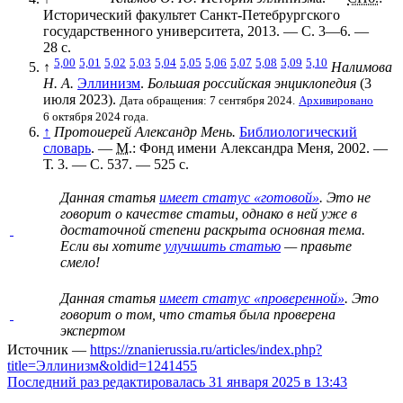
Исторический факультет Санкт-Петебрургского
государственного университета, 2013. — С. 3—6. —
28 с.
5,00
5,01
5,02
5,03
5,04
5,05
5,06
5,07
5,08
5,09
5,10
↑
Налимова
Н. А.
Эллинизм
.
Большая российская энциклопедия
(3
июля 2023).
Дата обращения: 7 сентября 2024.
Архивировано
6 октября 2024 года.
↑
Протоиерей Александр Мень.
Библиологический
словарь
. —
М.
: Фонд имени Александра Меня, 2002. —
Т. 3. — С. 537. — 525 с.
Данная статья
имеет статус «готовой»
. Это не
говорит о
качестве статьи
, однако в ней уже в
достаточной степени раскрыта основная тема.
Если вы хотите
улучшить статью
— правьте
смело!
Данная статья
имеет статус «проверенной»
. Это
говорит о том, что статья была проверена
экспертом
Источник —
https://znanierussia.ru/articles/index.php?
title=Эллинизм&oldid=1241455
Последний раз редактировалась 31 января 2025 в 13:43