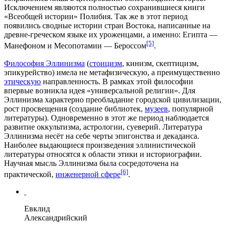
Исключением являются полностью сохранившиеся книги
«Всеобщей истории»
Полибия
. Так же в этот период
появились сводные истории стран Востока, написанные на
древне-греческом языке их уроженцами, а именно: Египта —
[5]
Манефоном
и Месопотамии —
Бероссом
.
Философия Эллинизма
(
стоицизм
,
кинизм
,
скептицизм
,
эпикурейство
) имела не метафизическую, а преимущественно
этическую
направленность. В рамках этой философии
впервые возникла идея «универсальной религии». Для
Эллинизма характерно преобладание городской цивилизации,
рост просвещения (создание библиотек,
музеев
, популярной
литературы). Одновременно в этот же период наблюдается
развитие
оккультизма
,
астрологии
,
суеверий
. Литература
Эллинизма несёт на себе черты эпигонства и
декаданса
.
Наиболее выдающиеся произведения эллинистической
литературы относятся к области этики и историографии.
Научная мысль Эллинизма была сосредоточена на
[6]
практической,
инженерной сфере
.
Евклид
Александрийский