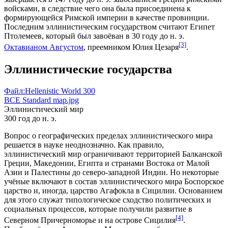
войсками, в следствие чего она была присоединена к
формирующейся Римской империи в качестве провинции.
Последним эллинистическим государством считают Египет
Птолемеев, который был завоёван в 30 году до н. э.
[3]
Октавианом Августом
, преемником
Юлия Цезаря
.
Эллинистические государства
Файл:Hellenistic World 300
BCE Standard map.jpg
Эллинистический мир
300 год до н. э.
Вопрос о географических пределах эллинистического мира
решается в науке неоднозначно. Как правило,
эллинистический мир ограничивают территорией Балканской
Греции, Македонии, Египта и странами Востока от Малой
Азии и
Палестины
до северо-западной Индии. Но некоторые
учёные включают в состав эллинистического мира
Боспорское
царство
и, иногда, царство
Агафокла
в
Сицилии
. Основанием
для этого служат типологическое сходство политических и
социальных процессов
, которые получили развитие в
[4]
Северном Причерноморье
и на острове Сицилия
.