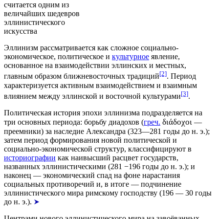
считается одним из
величайших шедевров
эллинистического
искусства
Эллинизм рассматривается как сложное социально-
экономическое,
политическое
и
культурное
явление,
основанное на взаимодействии эллинских и местных,
[2]
главным образом ближневосточных
традиций
. Период
характеризуется активным взаимодействием и взаимным
[3]
влиянием между эллинской и восточной культурами
.
Политическая история эпохи эллинизма подразделяется на
διάδοχοι
три основных периода: борьбу
диадохов
(
греч.
—
преемники) за наследие Александра (323—281 годы до н. э.);
затем период формирования новой политической и
социально-экономической структур
, классифицируют в
историографии
как наивысший расцвет государств,
названных эллинистическими (281 −196 годы до н. э.); и
наконец —
экономический спад
на фоне нарастания
социальных противоречий
и, в итоге — подчинение
эллинистического мира
римскому господству
(196 — 30 годы
до н. э.).
Центрами нового эллинистического мира на завоёванных