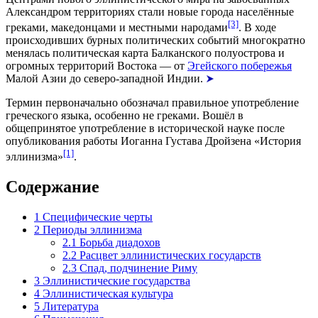
Александром территориях стали новые города населённые
[3]
греками
, македонцами и местными народами
. В ходе
происходивших бурных политических событий многократно
менялась политическая карта
Балканского полуострова
и
огромных территорий Востока — от
Эгейского побережья
Малой Азии
до северо-западной
Индии
.
Термин первоначально обозначал правильное употребление
греческого языка, особенно не греками. Вошёл в
общепринятое употребление в исторической науке после
опубликования работы
Иоганна Густава Дройзена
«История
[1]
эллинизма»
.
Содержание
1
Специфические черты
2
Периоды эллинизма
2.1
Борьба диадохов
2.2
Расцвет эллинистических государств
2.3
Спад, подчинение Риму
3
Эллинистические государства
4
Эллинистическая культура
5
Литература