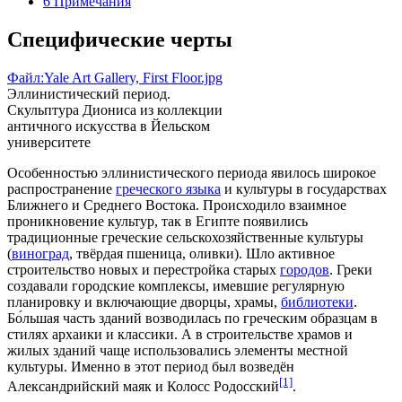
6
Примечания
Специфические черты
Файл:Yale Art Gallery, First Floor.jpg
Эллинистический период.
Скульптура Диониса из коллекции
античного искусства в Йельском
университете
Особенностью эллинистического периода явилось широкое
распространение
греческого языка
и культуры в государствах
Ближнего
и
Среднего Востока
. Происходило взаимное
проникновение культур, так в Египте появились
традиционные греческие сельскохозяйственные культуры
(
виноград
, твёрдая
пшеница
,
оливки
). Шло активное
строительство новых и перестройка старых
городов
. Греки
создавали городские комплексы, имевшие регулярную
планировку и включающие
дворцы
,
храмы
,
библиотеки
.
Бо́льшая часть зданий возводилась по греческим образцам в
стилях архаики и классики. А в строительстве храмов и
жилых зданий чаще использовались элементы местной
культуры. Именно в этот период был возведён
[1]
Александрийский маяк
и
Колосс Родосский
.