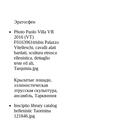
Эратосфен
Photo Paolo Villa VR
2016 (VT)
F0163961trisbis Palazzo
Vitelleschi, cavalli alati
bardati, scultura etrusca
ellenistica, dettaglio
teste ed ali,
Tarquinia.jpg
Крылатые лошади,
эллинистическая
этрусская скульптура,
ансамбль, Тарквиния
Insciptio library catalog
hellenistic Taormina
121846.jpg