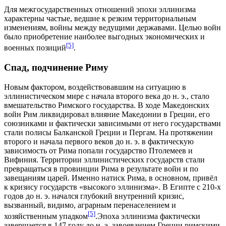
Для межгосударственных отношений эпохи эллинизма
характерны частые, ведшие к резким территориальным
изменениям, войны между ведущими державами. Целью войн
было приобретение наиболее выгодных экономических и
[5]
военных позиций
.
Спад, подчинение Риму
Новым фактором, воздействовавшим на ситуацию в
эллинистическом мире с начала второго века до н. э., стало
вмешательство Римского государства. В ходе
Македонских
войн
Рим ликвидировал влияние Македонии в Греции, его
союзниками и фактически зависимыми от него государствами
стали полисы Балканской Греции и Пергам. На протяжении
второго и начала первого веков до н. э. в фактическую
зависимость от Рима попали государство Птолемеев и
Вифиния
. Территории эллинистических государств стали
превращаться в провинции Рима в результате войн и по
завещаниям царей. Именно натиск Рима, в основном, привёл
к кризису государств «высокого эллинизма». В Египте с 210-х
годов до н. э. начался глубокий внутренний кризис,
вызванный, видимо, аграрным перенаселением и
[5]
хозяйственным упадком
.Эпоха эллинизма фактически
завершается в
147 году до н. э.
завоеванием Греции римскими