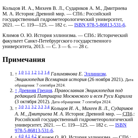
Кольцов И. А., Михеев В. Л., Судариков А. М., Дмитриева
М. А. История: Древний мир. —
СПб.
: Российский
государственный гидрометеорологический университет,
2021. — С. 119—125. — 182 с. —
ISBN 978-5-86813-531-6
.
Климов О. Ю. История эллинизма. —
СПб.
: Исторический
факультет Санкт-Петебрургского государственного
университета, 2013. — С. 3 — 6. — 28 с.
Примечания
1,0
1,1
1,2
1,3
1,4
↑
Галимзянова Е.
Эллинизм
.
Энциклопедия Всемирная история
(26 ноября 2021).
Дата
обращения: 7 сентября 2024.
↑
Древняя Греция
.
Православная Энциклопедия под
редакцией Патриарха Московского и всея Руси Кирилла
(3 октября 2012).
Дата обращения: 7 сентября 2024.
3,0
3,1
3,2
3,3
3,4
↑
Кольцов И. А., Михеев В. Л., Судариков
А. М., Дмитриева М. А.
История: Древний мир. —
СПб.
:
Российский государственный гидрометеорологический
университет, 2021. — С. 119—125. — 182 с. —
ISBN
978-5-86813-531-6
.
4,0
4,1
4,2
↑
Климов О. Ю.
История эллинизма. —
СПб.
: