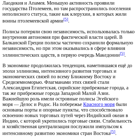
Лаодикия и Апамея. Меньшую активность проявили
государства Птолемеев, но там распространились поселения
неполисного статуса, такие как
клерухии
, в которых жили
[5]
воины птолемеевской армии
.
Полисы потеряли свою независимость, использовалась только
внутренняя автономия при фактической власти царей. В
Балканской Греции полисы частично сохранили формальную
независимость, но при этом оказывались в сфере влияния
[5]
эллинистических царств, в первую очередь Македонии
.
В экономике продолжилась тенденция, наметившаяся ещё до
эпохи эллинизма, интенсивного развития
торговых
и
экономических связей
по всему Ближнему Востоку и
Средиземноморью.
Флагманами
этих связей стали
Александрия Египетская, сирийские прибрежные города, а
так же прибрежные города Западной Малой Азии.
Важнейшую роль имели островные полисы Эгейского
моря —
Делос
и
Родос
. На побережье
Красного моря
были
основаны порты и опорные пункты, что способствовало
освоению новых торговых путей через
Индийский океан
в
Индию, с которой укрепились торговые связи. Стабильность
и хозяйственная
централизация
послужили импульсом к
[5]
интенсивному развитию экономики стран Востока
.