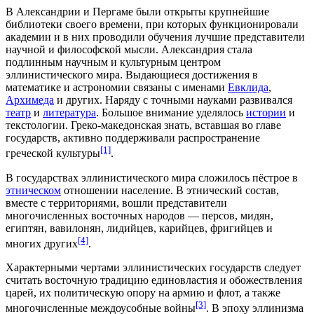
В
Александрии
и
Пергаме
были открыты крупнейшие
библиотеки своего времени, при которых функционировали
академии и в них проводили обучения лучшие представители
научной и философской мысли. Александрия стала
подлинным научным и культурным центром
эллинистического мира. Выдающиеся достижения в
математике и астрономии связаны с именами
Евклида
,
Архимеда
и других. Наряду с
точными науками
развивался
театр
и
литература
. Большое внимание уделялось
истории
и
текстологии
. Греко-македонская знать, вставшая во главе
государств, активно поддерживали распространение
[1]
греческой культуры
.
В государствах эллинистического мира сложилось пёстрое в
этническом
отношении
население
. В этнический состав,
вместе с территориями, вошли представители
многочисленных восточных народов —
персов
, мидян,
египтян
, вавилонян, лидийцев, карийцев, фригийцев и
[4]
многих других
.
Характерными чертами эллинистических государств следует
считать восточную традицию единовластия и обожествления
царей
, их политическую опору на
армию
и
флот
, а также
[3]
многочисленные
междоусобные войны
. В эпоху эллинизма