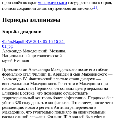
произошёл возврат
монархического
государственного строя
,
[1]
полисы
сохранили лишь внутреннюю
автономию
.
Периоды эллинизма
Борьба диадохов
Файл:Napoli BW 2013-05-16 16-24-
01.jpg
Александр Македонский. Мозаика.
Национальный археологический
музей Неаполя
Преемниками Александра Македонского после его гибели
формально стал
Филипп III Арридей
и сын Македонского —
Александр IV
. Фактической властью стали диадохи —
военачальники Македонского. Регентом в Македонии при
наследниках стал
Пердикка
, он оставил центр державы на
Ближнем Востоке, что позволяло осуществлять
территориальный контроль более эффективно. Пердикка был
убит в
320 году до н. э.
в конфликте с
Птолемеем
, после чего
резиденцию нового регента
Антипатра
перенесли в
Македонию
, что губительно повлияло на окончательный
распад единой державы. Филипп III Арридей был убит в