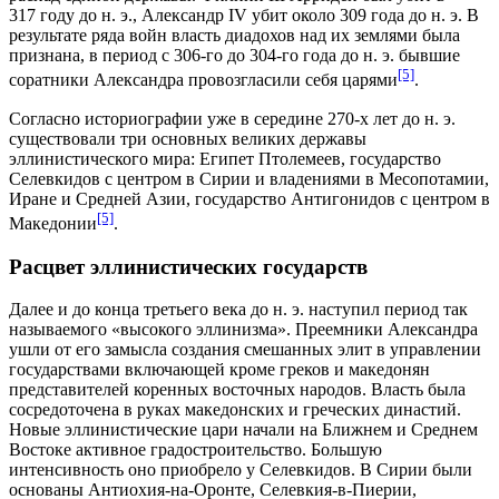
317 году до н. э.
, Александр IV убит около
309 года до н. э.
В
результате ряда войн власть диадохов над их землями была
признана, в период с 306-го до 304-го года до н. э. бывшие
[5]
соратники Александра провозгласили себя царями
.
Согласно историографии уже в середине 270-х лет до н. э.
существовали три основных великих державы
эллинистического мира:
Египет Птолемеев
,
государство
Селевкидов
с центром в Сирии и владениями в
Месопотамии
,
Иране
и Средней Азии,
государство Антигонидов
с центром в
[5]
Македонии
.
Расцвет эллинистических государств
Далее и до конца третьего века до н. э. наступил период так
называемого «высокого эллинизма». Преемники Александра
ушли от его замысла создания смешанных
элит
в управлении
государствами включающей кроме греков и македонян
представителей коренных восточных народов. Власть была
сосредоточена в руках македонских и греческих
династий
.
Новые эллинистические цари начали на Ближнем и Среднем
Востоке активное градостроительство. Большую
интенсивность оно приобрело у Селевкидов. В
Сирии
были
основаны Антиохия-на-Оронте, Селевкия-в-Пиерии,