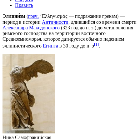
Править
‘Ελληνισμός
Эллини́зм
(
греч.
— подражание грекам) —
период в истории
Античности
, длившийся со времени смерти
Александра Македонского
(
323 год до н. э.
) до установления
римского господства на территории восточного
Средиземноморья
, которое датируется обычно падением
[1]
эллинистического
Египта
в
30 году до н. э
.
Ника Самофракийская