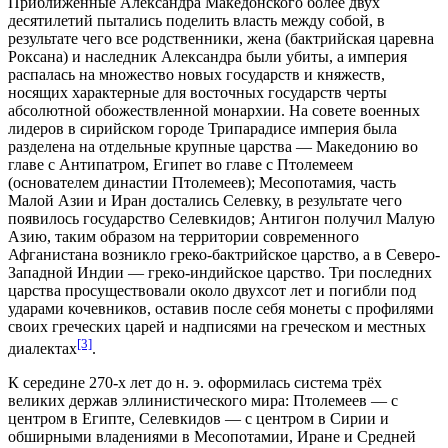
Приближённые Александра Македонского более двух
десятилетий пытались поделить власть между собой, в
результате чего все родственники, жена (бактрийская
царевна
Роксана
) и наследник Александра были убиты, а империя
распалась на множество новых государств и княжеств,
носящих характерные для восточных государств черты
абсолютной обожествленной монархии. На совете военных
лидеров в сирийском городе
Трипарадисе
империя была
разделена на отдельные крупные царства — Македонию во
главе с Антипатром, Египет во главе с Птолемеем
(основателем династии Птолемеев); Месопотамия, часть
Малой Азии и Иран достались Селевку, в результате чего
появилось государство Селевкидов; Антигон получил Малую
Азию, таким образом на территории современного
Афганистана
возникло греко-бактрийское царство, а в Северо-
Западной Индии — греко-индийское царство. Три последних
царства просуществовали около двухсот лет и погибли под
ударами кочевников, оставив после себя монеты с профилями
своих греческих царей и надписями на греческом и местных
[3]
диалектах
.
К середине 270-х лет до н. э. оформилась система трёх
великих держав эллинистического мира: Птолемеев — с
центром в Египте, Селевкидов — с центром в Сирии и
обширными владениями в Месопотамии, Иране и Средней