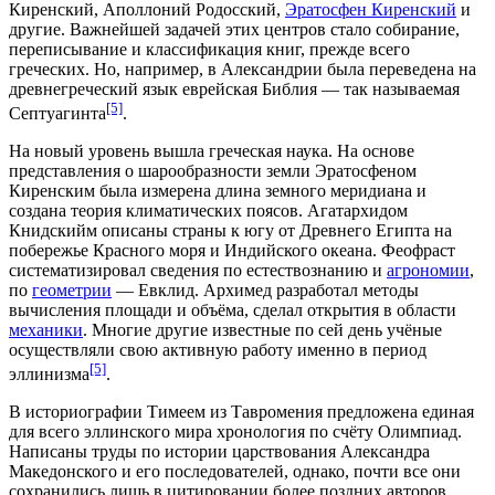
Киренский
,
Аполлоний Родосский
,
Эратосфен Киренский
и
другие. Важнейшей задачей этих центров стало собирание,
переписывание и классификация книг, прежде всего
греческих. Но, например, в Александрии была переведена на
древнегреческий язык еврейская
Библия
— так называемая
[5]
Септуагинта
.
На новый уровень вышла греческая наука. На основе
представления о шарообразности земли Эратосфеном
Киренским была измерена длина земного
меридиана
и
создана теория
климатических поясов
.
Агатархидом
Книдскийм
описаны страны к югу от Древнего Египта на
побережье Красного моря и Индийского океана.
Феофраст
систематизировал сведения по
естествознанию
и
агрономии
,
по
геометрии
— Евклид. Архимед разработал методы
вычисления площади и объёма, сделал открытия в области
механики
. Многие другие известные по сей день учёные
осуществляли свою активную работу именно в период
[5]
эллинизма
.
В историографии
Тимеем из Тавромения
предложена единая
для всего эллинского мира хронология по счёту
Олимпиад
.
Написаны труды по истории царствования Александра
Македонского и его последователей, однако, почти все они
сохранились лишь в цитировании более поздних авторов.