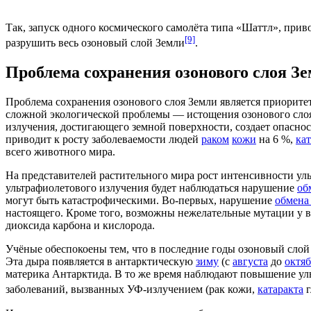
Так, запуск одного космического самолёта типа «Шаттл», прив
[9]
разрушить весь озоновый слой Земли
.
Проблема сохранения озонового слоя З
Проблема сохранения озонового слоя Земли является приорите
сложной экологической проблемы — истощения озонового слоя 
излучения, достигающего земной поверхности, создает опасно
приводит к росту заболеваемости людей
раком
кожи
на 6 %,
ка
всего
животного мира
.
На представителей
растительного мира
рост интенсивности уль
ультрафиолетового излучения будет наблюдаться нарушение
об
могут быть катастрофическими. Во-первых, нарушение
обмена
настоящего. Кроме того, возможны нежелательные
мутации
у в
диоксида карбона
и кислорода.
Учёные обеспокоены тем, что в последние годы озоновый слой
Эта дыра появляется в антарктическую
зиму
(с
августа
до
октяб
материка
Антарктида. В то же время наблюдают повышение ул
заболеваний, вызванных УФ-излучением (рак кожи,
катаракта
г