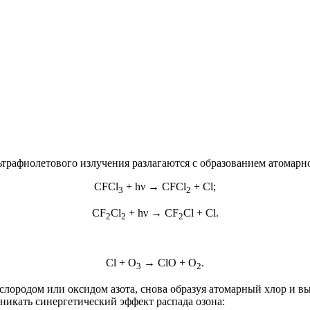
ьтрафиолетового излучения разлагаются с образованием атомар
CFCl
+ hν → CFCl
+ Cl;
3
2
CF
Cl
+ hν → CF
Cl + Cl.
2
2
2
Cl + O
→ ClO + O
.
3
2
слородом или оксидом азота, снова образуя атомарный хлор и в
зникать
синергетический эффект
распада озона: