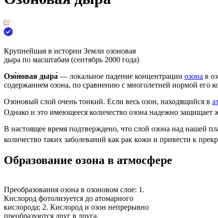
Крупнейшая в истории Земли озоновая
дыра по масштабам (сентябрь 2000 года)
Озо́новая дыра́
— локальное падение концентрации
озона
в
о
содержанием озона, по сравнению с многолетней нормой его к
Озоновый слой очень тонкий. Если весь озон, находящийся в
а
Однако и это имеющееся количество озона надежно защищает
В настоящее время подтверждено, что слой озона над нашей пл
количество таких заболеваний как
рак кожи
и привести к прек
Образование озона в атмосфере
Преобразования озона в озоновом слое: 1.
Кислород фотолизуется до атомарного
кислорода; 2. Кислород и озон непрерывно
преобразуются друг в друга.