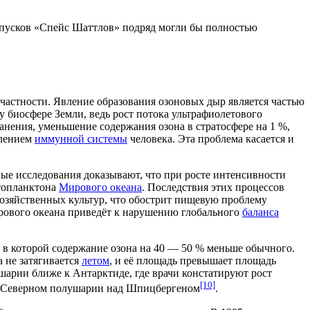
запусков «Спейс Шаттлов» подряд могли бы полностью
частности. Явление образования озоновых дыр является частью
 биосфере Земли, ведь рост потока ультрафиолетового
анения
, уменьшение содержания озона в стратосфере на 1 %,
блением
иммунной системы
человека. Эта проблема касается и
ые исследования доказывают, что при росте интенсивности
опланктона
Мирового океана
. Последствия этих процессов
хозяйственных культур
, что обострит пищевую проблему
рового океана приведёт к нарушению глобального
баланса
, в которой содержание озона на 40 — 50 % меньше обычного.
а не затягивается
летом
, и её площадь превышает площадь
шарии
ближе к Антарктиде, где врачи констатируют рост
[10]
Северном полушарии
над
Шпицбергеном
.