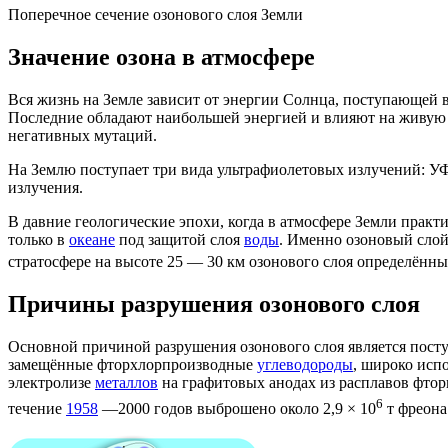
Поперечное сечение озонового слоя Земли
Значение озона в атмосфере
Вся жизнь на Земле зависит от энергии Солнца, поступающей 
Последние обладают наибольшей энергией и влияют на живую п
негативных
мутаций
.
На Землю поступает три вида ультрафиолетовых излучений: 
излучения.
В давние геологические эпохи, когда в атмосфере Земли практ
только в
океане
под защитой слоя
воды
. Именно озоновый сло
стратосфере
на высоте 25 — 30 км озонового слоя определённы
Причины разрушения озонового слоя
Основной причиной разрушения озонового слоя является пост
замещённые
фторхлорпроизводные
углеводороды
, широко исп
электролизе
металлов
на
графитовых анодах
из
расплавов
фтор
6
течение
1958
—
2000 годов
выброшено около 2,9 × 10
т фреона 