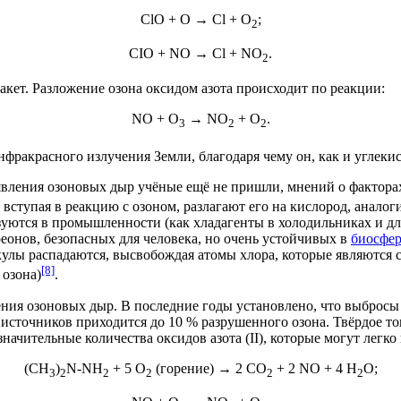
ClO + O → Cl + O
;
2
CIO + NO → Cl + NO
.
2
акет
. Разложение озона оксидом азота происходит по реакции:
NO + O
→ NO
+ O
.
3
2
2
нфракрасного излучения Земли, благодаря чему он, как и
углеки
явления озоновых дыр учёные ещё не пришли, мнений о факторах
, вступая в реакцию с озоном, разлагают его на кислород, ана
зуются в промышленности (как хладагенты в
холодильниках
и дл
еонов, безопасных для человека, но очень устойчивых в
биосфер
кулы распадаются, высвобождая атомы хлора, которые являются
[8]
 озона)
.
ия озоновых дыр. В последние годы установлено, что выброс
 источников приходится до 10 % разрушенного озона. Твёрдое
то
начительные количества оксидов азота (II), которые могут легко
(CH
)
N-NH
+ 5 O
(горение) → 2 CO
+ 2 NO + 4 H
O;
3
2
2
2
2
2