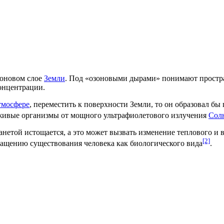
зоновом слое
Земли
. Под «озоновыми дырами» понимают простр
онцентрации.
тмосфере
, переместить к поверхности Земли, то он образовал б
 живые организмы от мощного
ультрафиолетового излучения
Сол
анетой истощается, а это может вызвать изменение теплового и 
[2]
ращению существования человека как биологического вида
.