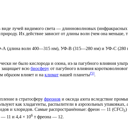
в виде лучей
видимого света
— длинноволновых (
инфракрасных
рироду. Их действие зависит от длины волн (чем она меньше, т
УФ-А (длина волн 400—315 нм), УФ-В (315—280 нм) и УФ-С (28
ически не было кислорода и озона, из-за пагубного влияния уль
й защищает всю
биосферу
от пагубного влияния коротковолновог
[5]
м образом влияет и на
климат
нашей планеты
.
упление в стратосферу
фреонов
и
оксида азота
вследствие промы
ользуют как
хладагенты
, распылители в аэрозольных упаковках,
идов
и
хлоридов
. Самые распространённые: фреон — 11 (CFCl
)
3
6
— 11 и 4,4 × 10
т фреона — 12.