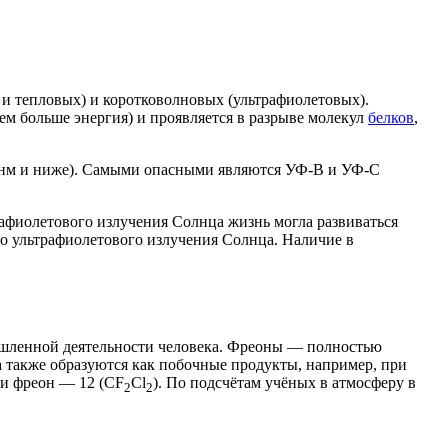
и
тепловых
) и коротковолновых (ультрафиолетовых).
ем больше энергия) и проявляется в разрыве молекул
белков
,
0 нм и ниже). Самыми опасными являются УФ-В и УФ-С
трафиолетового излучения Солнца жизнь могла развиваться
о ультрафиолетового излучения Солнца. Наличие в
шленной деятельности человека. Фреоны — полностью
 а также образуются как побочные продукты, например, при
 и фреон — 12 (CF
Cl
). По подсчётам учёных в атмосферу в
2
2