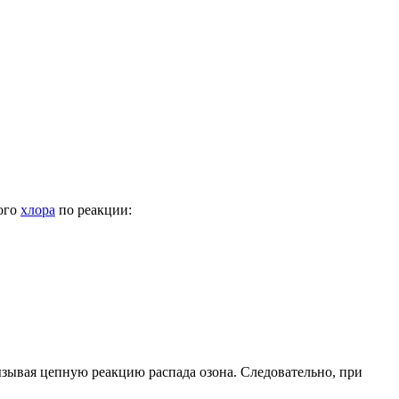
ного
хлора
по реакции:
ызывая
цепную реакцию распада
озона. Следовательно, при