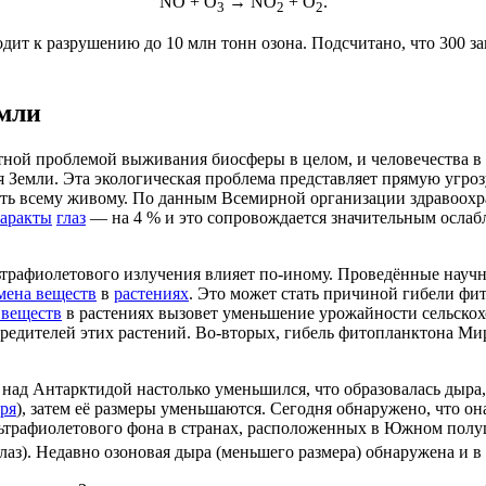
NO + O
→ NO
+ O
.
3
2
2
одит к разрушению до 10 млн тонн озона. Подсчитано, что 300 
емли
тной проблемой выживания биосферы в целом, и человечества в 
Земли. Эта экологическая проблема представляет прямую угрозу
сть всему живому. По данным
Всемирной организации здравоохр
таракты
глаз
— на 4 % и это сопровождается значительным осла
трафиолетового излучения влияет по-иному. Проведённые научн
мена веществ
в
растениях
. Это может стать причиной гибели
фит
 веществ
в растениях вызовет уменьшение
урожайности
сельско
редителей этих растений. Во-вторых, гибель фитопланктона Ми
 над
Антарктидой
настолько уменьшился, что образовалась дыра
ря
), затем её размеры уменьшаются. Сегодня обнаружено, что он
ьтрафиолетового фона в странах, расположенных в
Южном полу
лаз). Недавно озоновая дыра (меньшего размера) обнаружена и в