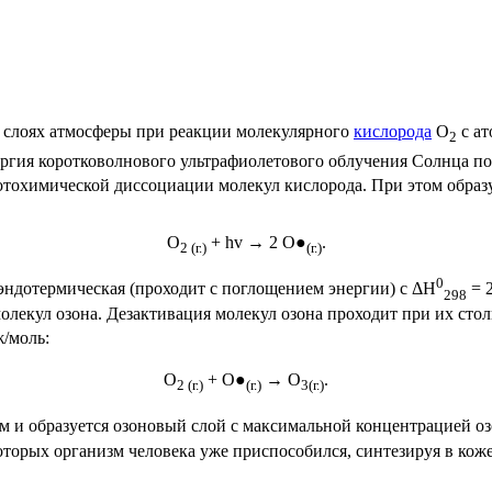
их слоях атмосферы при реакции молекулярного
кислорода
О
с ат
2
ергия коротковолнового ультрафиолетового облучения Солнца п
отохимической диссоциации
молекул
кислорода. При этом образ
О
+ hv → 2 O●
.
2 (г.)
(г.)
0
эндотермическая
(проходит с поглощением энергии) с ΔН
= 
298
олекул озона. Дезактивация молекул озона проходит при их ст
/моль:
О
+ О●
→ O
.
2 (г.)
(г.)
3
(г.)
м и образуется озоновый слой с максимальной концентрацией оз
торых организм человека уже приспособился, синтезируя в кож