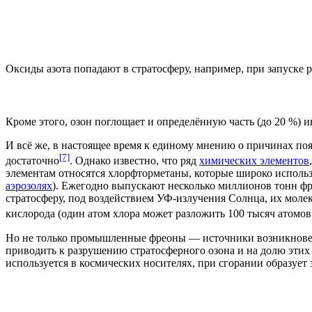
Оксиды азота попадают в стратосферу, например, при запуске
р
Кроме этого, озон поглощает и определённую часть (до 20 %) и
И всё же, в настоящее время к единому мнению о причинах по
[7]
достаточно
. Однако известно, что ряд
химических элементов
элементам относятся
хлорфторметаны
, которые широко исполь
аэрозолях
). Ежегодно выпускают несколько миллионов тонн фр
стратосферу, под воздействием УФ-излучения Солнца, их моле
кислорода (один атом хлора может разложить 100 тысяч атомов
Но не только промышленные фреоны — источники возникновен
приводить к разрушению стратосферного озона и на долю этих
используется в космических носителях, при сгорании образует з