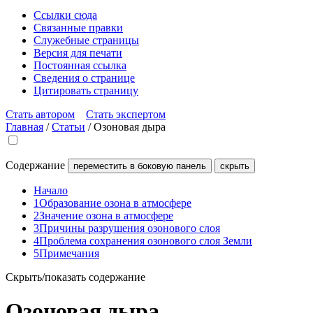
Ссылки сюда
Связанные правки
Служебные страницы
Версия для печати
Постоянная ссылка
Сведения о странице
Цитировать страницу
Стать автором
Стать экспертом
Главная
/
Статьи
/
Озоновая дыра
Содержание
переместить в боковую панель
скрыть
Начало
1
Образование озона в атмосфере
2
Значение озона в атмосфере
3
Причины разрушения озонового слоя
4
Проблема сохранения озонового слоя Земли
5
Примечания
Скрыть/показать содержание
Озоновая дыра