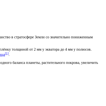
анство в
стратосфере
Земли со значительно пониженным
ы плёнку толщиной от 2 мм у
экватора
до 4 мм у
полюсов
.
[1]
нца
.
водного баланса планеты,
растительного покрова
, увеличить