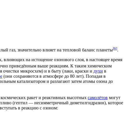
[6]
слый газ
, значительно влияет на
тепловой баланс
планеты
.
, влияющих на истощение озонового слоя, в настоящее время
логично приведённым выше реакциям. К таким химическим
я очистки
микросхем
) и в быту (
лаки
,
краски
и
духи
в
е
(они сохраняются в атмосфере до 80 лет). Попадая в
 сильным
катализатором
и разлагают затем атомы озона до
ы
космических ракет
и реактивных высотных
самолётов
могут
пливо
(
гептил
— несимметричный
диметилгидразин
), которое
 вступать в реакцию с озоном: