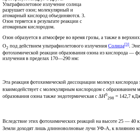
Ультрафиолетовое излучение солнца
разрушает озон; молекулярный и
атомарный кислород объединяются. 3.
Озон теряется в результате реакции с
атомарным кислородом.
Озон образуется в атмосфере во время грозы, а также в верхн
[3]
О
под действием
ультрафиолетового излучения
Солнца
. Эн
2
фотохимической реакции
образования озона из кислорода —
ф
излучения в пределах 170—290 нм:
Эта реакция фотохимической диссоциации молекул кислорода
взаимодействует с молекулярным кислородом с образованием м
0
образования озона также эндотермическая с ΔН
= 142,7 кДж
298
Вследствие этих фотохимических реакций на высоте 25 — 40 к
Земли доходят лишь длинноволновые лучи УФ-А, к влиянию ко