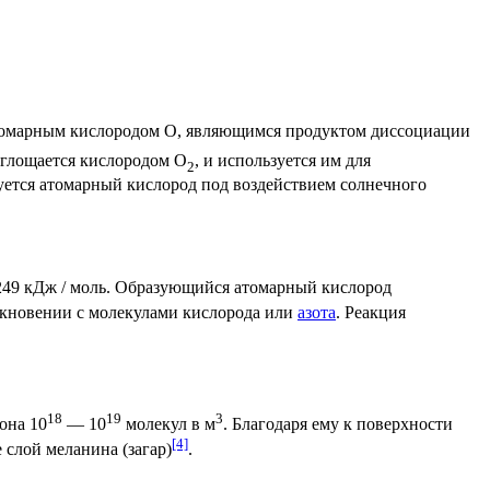
омарным кислородом О, являющимся продуктом диссоциации
оглощается кислородом О
, и используется им для
2
уется атомарный кислород под воздействием солнечного
249 кДж / моль. Образующийся атомарный кислород
олкновении с молекулами кислорода или
азота
. Реакция
18
19
3
она 10
— 10
молекул в м
. Благодаря ему к поверхности
[4]
е слой
меланина
(загар)
.