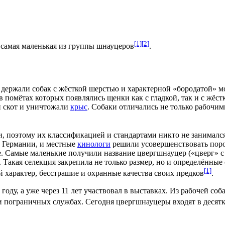
[1]
[2]
, самая маленькая из группы
шнауцеров
.
 держали собак с жёсткой
шерстью
и характерной «бородатой» м
 в помётах которых появлялись щенки как с гладкой, так и с ж
и скот и уничтожали
крыс
. Собаки отличались не только рабочи
 поэтому их классификацией и стандартами никто не занимался.
й Германии, и местные
кинологи
решили усовершенствовать пород
. Самые маленькие получили название цвергшнауцер («цверг» с
. Такая
селекция
закрепила не только размер, но и определённые 
[1]
 характер, бесстрашие и охранные качества своих предков
.
 году
, а уже через 11 лет участвовал в выставках. Из рабочей со
и пограничных службах. Сегодня цвергшнауцеры входят в десят