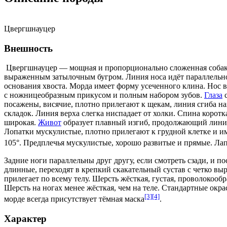
Цвергшнауцер
Внешность
Цвергшнауцер — мощная и пропорционально сложенная собака 
выраженным затылочным бугром. Линия носа идёт параллельно п
основания хвоста. Морда имеет форму усеченного клина. Нос 
с ножницеобразным прикусом и полным набором зубов.
Глаза
с
посажены, висячие, плотно прилегают к
щекам
, линия сгиба н
складок. Линия верха слегка ниспадает от холки. Спина коротк
широкая.
Живот
образует плавный изгиб, продолжающий линию 
Лопатки мускулистые, плотно прилегают к грудной клетке и им
105°.
Предплечья
мускулистые, хорошо развитые и прямые. Лап
Задние ноги параллельны друг другу, если смотреть сзади, и п
длинные, переходят в крепкий скакательный сустав с четко в
прилегает по всему телу. Шерсть жёсткая, густая, проволокоо
Шерсть на ногах менее жёсткая, чем на теле. Стандартные окр
[3]
[4]
морде всегда присутствует тёмная маска
.
Характер