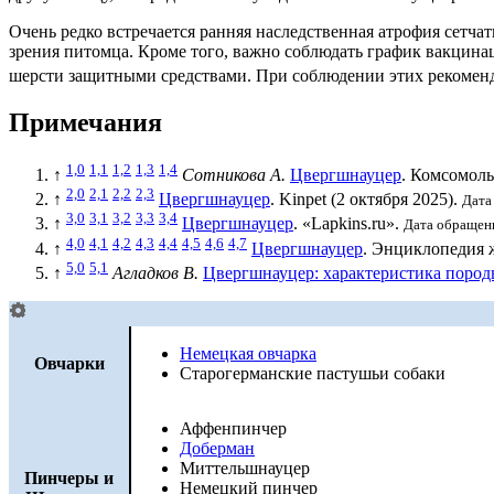
Очень редко встречается ранняя наследственная
атрофия сетчат
зрения питомца. Кроме того, важно соблюдать график вакцина
шерсти защитными средствами. При соблюдении этих рекоменд
Примечания
1,0
1,1
1,2
1,3
1,4
↑
Сотникова А.
Цвергшнауцер
. Комсомоль
2,0
2,1
2,2
2,3
↑
Цвергшнауцер
. Kinpet (2 октября 2025).
Дата
3,0
3,1
3,2
3,3
3,4
↑
Цвергшнауцер
. «Lapkins.ru».
Дата обращени
4,0
4,1
4,2
4,3
4,4
4,5
4,6
4,7
↑
Цвергшнауцер
. Энциклопедия
5,0
5,1
↑
Агладков В.
Цвергшнауцер: характеристика поро
Немецкая овчарка
Овчарки
Старогерманские пастушьи собаки
Аффенпинчер
Доберман
Миттельшнауцер
Пинчеры
и
Немецкий пинчер