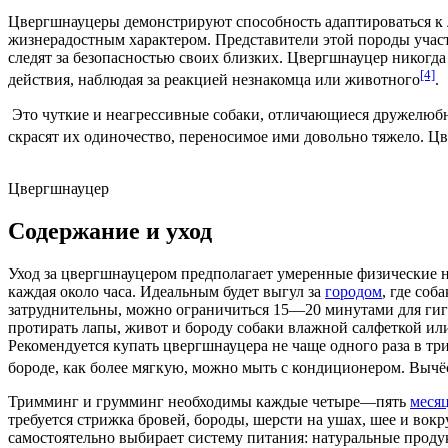
Цвергшнауцеры демонстрируют способность адаптироваться 
жизнерадостным характером. Представители этой породы учас
следят за безопасностью своих близких. Цвергшнауцер никогд
[4]
действия, наблюдая за реакцией незнакомца или животного
.
Это чуткие и неагрессивные собаки, отличающиеся дружелюб
скрасят их одиночество, переносимое ими довольно тяжело. Цв
Цвергшнауцер
Содержание и уход
Уход за цвергшнауцером предполагает умеренные физические на
каждая около часа. Идеальным будет выгул за
городом
, где соб
затруднительны, можно ограничиться 15—20 минутами для гиг
протирать лапы, живот и бороду собаки влажной салфеткой и
Рекомендуется купать цвергшнауцера не чаще одного раза в т
бороде, как более мягкую, можно мыть с кондиционером. Вычё
Тримминг
и
грумминг
необходимы каждые четыре—пять
меся
требуется стрижка бровей, бороды, шерсти на ушах, шее и вок
самостоятельно выбирает систему питания: натуральные прод