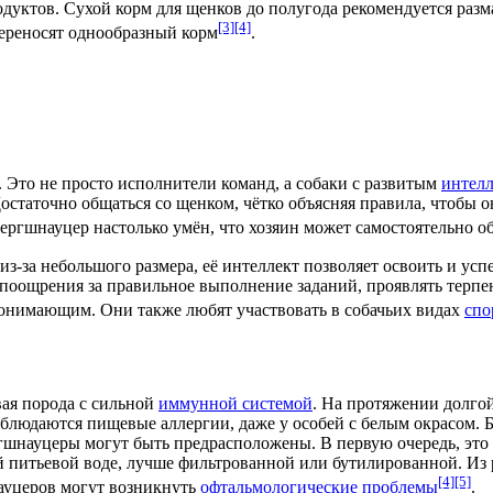
уктов. Сухой корм для щенков до полугода рекомендуется размач
[3]
[4]
переносят однообразный корм
.
Это не просто исполнители команд, а собаки с развитым
интел
Достаточно общаться со щенком, чётко объясняя правила, чтобы
ергшнауцер настолько умён, что хозяин может самостоятельно о
 из-за небольшого размера, её интеллект позволяет освоить и ус
поощрения за правильное выполнение заданий, проявлять терпен
понимающим. Они также любят участвовать в собачьих видах
спо
вая порода с сильной
иммунной системой
. На протяжении долго
наблюдаются пищевые
аллергии
, даже у особей с белым окрасом. Б
ргшнауцеры могут быть предрасположены. В первую очередь, это
ой питьевой воде, лучше фильтрованной или бутилированной. Из
[4]
[5]
ауцеров могут возникнуть
офтальмологические проблемы
.