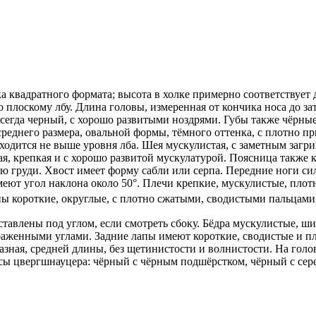
квадратного формата; высота в холке примерно соответствует 
лоскому лбу. Длина головы, измеренная от кончика носа до зат
всегда черный, с хорошо развитыми ноздрями. Губы также чёрны
реднего размера, овальной формы, тёмного оттенка, с плотно 
аходится не выше уровня лба. Шея мускулистая, с заметным загри
ая, крепкая и с хорошо развитой мускулатурой. Поясница также к
груди. Хвост имеет форму сабли или серпа. Передние ноги сил
еют угол наклона около 50°. Плечи крепкие, мускулистые, плотн
ы короткие, округлые, с плотно сжатыми, сводистыми пальцам
оставлены под углом, если смотреть сбоку. Бёдра мускулистые, 
ыраженными углами. Задние лапы имеют короткие, сводистые и 
бразная, средней длины, без щетинистости и волнистости. На го
асы цвергшнауцера: чёрный с чёрным подшёрстком, чёрный с сере