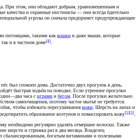
ьца. При этом, они обладают добрым, уравновешенным и
ые качества и
охранные инстинкты
— они всегда бдительно
 потенциальной угрозы он сначала предпримет предупреждающие
ми питомцами, такими как
кошки
и даже
мыши
, которые
[4]
так и в частном доме
.
ёс был спокоен дома. Достаточно двух прогулок в день,
одойдёт быстрая ходьба на поводке. Если утренние прогулки
 один—два часа с
играми
и
бегом
. После прогулки желательно
йством самоочищения, поэтому частое мытьё не требуется.
 собак, чтобы избежать пересушивания
кожи
. Шерсть на лапах и
[5]
[3]
едотвратить образование колтунов и помассировать кожу
.
тому необходимо регулярно удалять отмершие волоски. Также
ие шерсти и стрижка раз в два месяца. Владелец
ыл сбалансированным, богатым
витаминами
и полезными