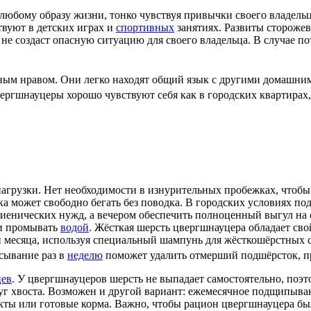
к любому
образу жизни
, тонко чувствуя привычки своего владел
твуют в детских играх и
спортивных
занятиях. Развиты сторожев
а не создаст опасную ситуацию для своего владельца. В случае
ным нравом. Они легко находят общий язык с другими домашни
ергшнауцеры хорошо чувствуют себя как в городских квартирах, 
грузки. Нет необходимости в изнурительных пробежках, чтобы п
ака может свободно бегать без поводка. В городских условиях п
иенических нужд, а вечером обеспечить полноценный выгул на
ли промывать
водой
. Жёсткая шерсть цвергшнауцера обладает сво
ри месяца, используя специальный шампунь для жёсткошёрстных
сывание раз в
неделю
поможет удалить отмерший подшёрсток, пр
цев
. У цвергшнауцеров шерсть не выпадает самостоятельно, поэ
руг хвоста. Возможен и другой вариант: ежемесячное подщипыван
укты или готовые корма. Важно, чтобы рацион цвергшнауцера б