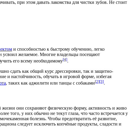
ивать, при этом давать лакомства для чистки зубов. Не стоит
лектом
и способностью к быстрому
обучению
, легко
 он усвоил желаемое. Многие владельцы посещают
[4]
бучить его всему необходимому
.
пешно сдать как общий курс дрессировки, так и защитно-
ие и настойчивость, обучать в игровой форме, избегая
[2]
[3]
рта
, таких как аджилити или танцы с собаками
.
й жизни они сохраняют физическую форму, активность и живо
олее того, у них обычно не текут глаза, что часто встречается у
мочекаменная болезнь
. Чтобы предотвратить её развитие,
 рациона следует исключить копчёные продукты, сладости и