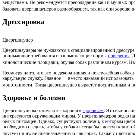
веществами. Не рекомендуется преобладание каш и мучных прод
баловать цвергшнауцеров разнообразием, так как они хорошо 
Дрессировка
Цвергшнауцер
Цвергшнауцеры не нуждаются в специализированной дрессуре. 
понимающие требования и запоминающие нормы
поведения
. 
кинологические площадки, обучая собак различным курсам. Цв
Несмотря на то, что это не декоративная и не служебная собака
караульную службу. Главное — вместо наказаний использовать 
монотонности
. Тогда цвергшнауцер вырастет воспитанным и 
Здоровье и болезни
Цвергшнауцеры отличаются хорошим
здоровьем
. Это выносли
интересуются окружающим миром. У цвергшнауцеров редко 
белых питомцев. Однако, существуют
болезни
, к которым цве
необходимо следить, чтобы у собаки всегда был доступ к чист
другую пищу, не предназначенную для собак. Также у цвергшн