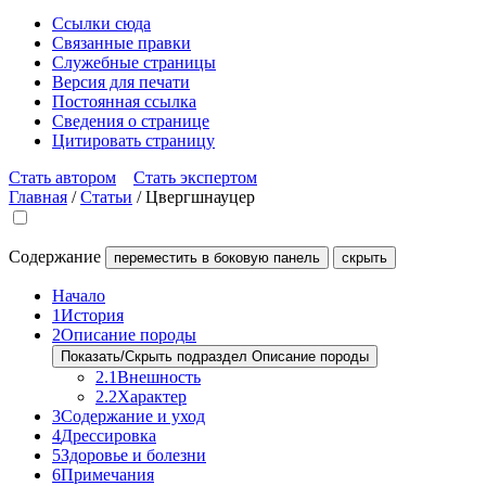
Ссылки сюда
Связанные правки
Служебные страницы
Версия для печати
Постоянная ссылка
Сведения о странице
Цитировать страницу
Стать автором
Стать экспертом
Главная
/
Статьи
/
Цвергшнауцер
Содержание
переместить в боковую панель
скрыть
Начало
1
История
2
Описание породы
Показать/Скрыть подраздел Описание породы
2.1
Внешность
2.2
Характер
3
Содержание и уход
4
Дрессировка
5
Здоровье и болезни
6
Примечания