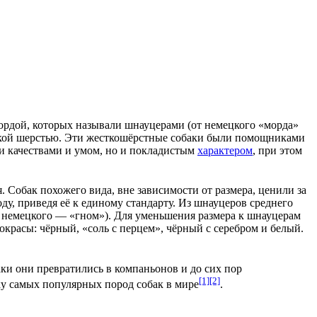
ордой, которых называли шнауцерами (от немецкого «морда»
ёсткой шерстью. Эти жесткошёрстные собаки были помощниками
ми качествами и умом, но и покладистым
характером
, при этом
 Собак похожего вида, вне зависимости от размера, ценили за
у, приведя её к единому стандарту. Из шнауцеров среднего
 немецкого — «гном»). Для уменьшения размера к шнауцерам
окрасы: чёрный, «соль с перцем», чёрный с серебром и белый.
баки они превратились в компаньонов и до сих пор
[1]
[2]
ку самых популярных пород собак в мире
.