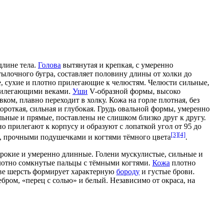
длине тела.
Голова
вытянутая и крепкая, с умеренно
ылочного бугра, составляет половину длины от холки до
е, сухие и плотно прилегающие к челюстям. Челюсти сильные,
прилегающими веками.
Уши
V-образной формы, высоко
вком, плавно переходит в холку. Кожа на горле плотная, без
ороткая, сильная и глубокая. Грудь
овальной формы
, умеренно
ьные и прямые, поставлены не слишком близко друг к другу.
о прилегают к корпусу и образуют с лопаткой угол от 95 до
[3]
[4]
и, прочными подушечками и когтями тёмного цвета
.
широкие и умеренно длинные.
Голени
мускулистые, сильные и
плотно сомкнутые пальцы с тёмными когтями.
Кожа
плотно
лове шерсть формирует характерную
бороду
и густые брови.
бром, «перец с солью» и белый. Независимо от окраса, на