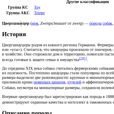
Другие
классификации
Группа
КС
Toy
Группа
АКС
Terrier
Цвергшна́уцер
(
нем.
Zwergschnauzer
от
zwerg
) —
порода
собак
История
Цвергшнауцеры родом из южного региона
Германии
. Фермеры
или «усы»). Считается, что шнауцеры произошли от
пинчеров
,
в хозяйстве. Они сторожили дом и территорию, помогали паст
[2]
[1]
всегда готовые к защите семьи и имущества
.
До середины
XIX века
собаки считались фермерскими собаками,
их полезность. Постепенно шнауцеры стали популярны по все
размера выделили две разновидности: крупные и миниатюрные
приливали крови
немецких шпицев
,
пуделей
и
аффенпинчеров
Собаки, несмотря на миниатюрные размеры, сохранили волевой
Впервые цвергшнауцер был зарегистрирован как порода в
1888
демонстрируют охранные качества и интеллект в таможенных 
Описание породы