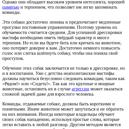
Однако они обладают высоким уровнем интеллекта, хорошей
памятью
и терпением, что позволяет им легко запоминать
команды.
Эти собаки достаточно
ленивы
и предпочитают медленные
прогулки постоянным
упражнениям
. Поэтому уровень их
обучаемости считается средним. Для успешной дрессировки
мастифа необходимо иметь твёрдый характер и много
терпения. Но если вы будете бить или кричать на животное,
оно потеряет доверие к вам. Достаточно немного повысить
голос или слегка шлёпнуть собаку, чтобы она поняла свой
проступок.
Обучение этих собак заключается не только в
дрессировке
, но
и в воспитании. Уже с детства неаполитанские мастифы
должны научиться безусловно следовать
командам
, таким как
«Рядом!» или «Сидеть!». Так как это крупные и мощные
животные, остановить их в случае
агрессии
может оказаться
сложной задачей даже для взрослого
человека
.
Команды, отдаваемые собаке, должны быть короткими и
понятными. Иначе животное может запутаться и не обратить
на них внимания. Иногда некоторые владельцы обучают
своих собак
нападению
, используя простые слова, которые
легко вставить в любой разговор. Другим методом является