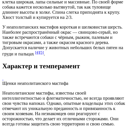
клетка
широкая,
лапы
сильные и массивные. По своей форме
собака кажется несколько вытянутой, так как туловище
длиннее высоты в холке.
Спина
слегка приподнята к крупу.
Хвост
толстый и купируется на 2/3.
У неаполитанских мастифов короткая и шелковистая
шерсть
.
Наиболее распространённый окрас — свинцово-серый, но
также встречаются собаки с чёрным, рыжим, палевым и
тигровым окрасами, а также окрасом красного дерева.
Допускается наличие у животных небольших белых пятен на
[4]
[5]
груди и пальцах
.
Характер и темперамент
Щенки неаполитанского мастифа
Неаполитанские мастифы, известны своей
интеллигентностью
и
флегматичностью
, не всегда проявляют
свои чувства напоказ. Однако, опытные владельцы этих собак
отмечают их уникальную
преданность
и привязанность к
своим хозяевам. На незнакомцев они реагируют с
осторожностью, что делает их отличными сторожами. Они
всегда готовы защитить свою
территорию
и свою семью.