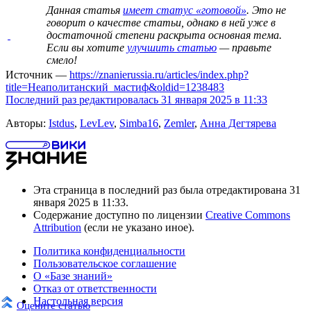
Данная статья
имеет статус «готовой»
. Это не
говорит о
качестве статьи
, однако в ней уже в
достаточной степени раскрыта основная тема.
Если вы хотите
улучшить статью
— правьте
смело!
Источник —
https://znanierussia.ru/articles/index.php?
title=Неаполитанский_мастиф&oldid=1238483
Последний раз редактировалась 31 января 2025 в 11:33
Авторы:
Istdus
,
LevLev
,
Simba16
,
Zemler
,
Анна Дегтярева
Эта страница в последний раз была отредактирована 31
января 2025 в 11:33.
Содержание доступно по лицензии
Creative Commons
Attribution
(если не указано иное).
Политика конфиденциальности
Пользовательское соглашение
О «Базе знаний»
Отказ от ответственности
Настольная версия
Оцените статью