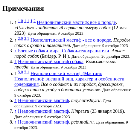
Примечания
1,0
1,1
1,2
↑
Неаполитанский мастиф: все о породе
.
«Гульдог» - заботливый сервис по выгулу собак
(12 мая
2023).
Дата обращения: 9 октября 2023.
2,0
2,1
↑
Неаполитанский мастиф - все о породе
.
Породы
собак с фото и названиями
.
Дата обращения: 9 октября 2023.
↑
Боевые собаки мира. Собаки-телохранители
.
Атлас
пород собак
(Байдер. Р. И.).
Дата обращения: 20 декабря 2023.
↑
Неаполитанский мастиф собака
.
Комсомольская
правда
.
Дата обращения: 9 октября 2023.
5,0
5,1
↑
Неаполитанский мастиф (Мастино
Неаполитано): внешний вид, характер и особенности
содержания
.
Все о собаках и их породах, дрессировке,
содержанию и уходу в домашних условиях
.
Дата обращения:
9 октября 2023.
↑
Неаполитанский мастиф
.
moyhoroshiy.ru
.
Дата
обращения: 9 октября 2023.
↑
Неаполитанский мастиф
.
Kinpet.ru
(23 января 2019).
Дата обращения: 9 октября 2023.
↑
Неаполитанский мастиф
.
pets.mail.ru
.
Дата обращения: 9
октября 2023.