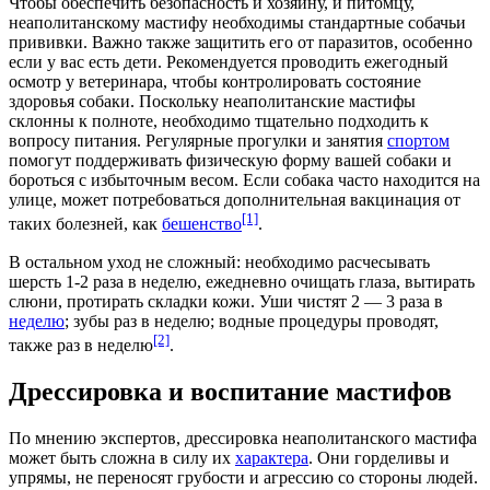
Чтобы обеспечить безопасность и
хозяину
, и
питомцу
,
неаполитанскому мастифу необходимы стандартные собачьи
прививки
. Важно также защитить его от
паразитов
, особенно
если у вас есть дети. Рекомендуется проводить ежегодный
осмотр у
ветеринара
, чтобы контролировать состояние
здоровья собаки. Поскольку неаполитанские мастифы
склонны к полноте, необходимо тщательно подходить к
вопросу
питания
. Регулярные
прогулки
и занятия
спортом
помогут поддерживать
физическую форму
вашей собаки и
бороться с избыточным
весом
. Если собака часто находится на
улице, может потребоваться дополнительная
вакцинация
от
[1]
таких болезней, как
бешенство
.
В остальном уход не сложный: необходимо расчесывать
шерсть 1-2 раза в неделю, ежедневно очищать глаза, вытирать
слюни
, протирать
складки кожи
. Уши чистят 2 — 3 раза в
неделю
; зубы раз в неделю; водные процедуры проводят,
[2]
также раз в неделю
.
Дрессировка и воспитание мастифов
По мнению экспертов, дрессировка неаполитанского мастифа
может быть сложна в силу их
характера
. Они горделивы и
упрямы, не переносят
грубости
и агрессию со стороны людей.