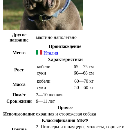
Другое
мастино наполетано
название
Происхождение
Место
Италия
Характеристики
кобели
65—75 см
Рост
суки
60—68 см
кобели
60—70 кг
Масса
суки
50—60 кг
Помёт
2—10 щенков
Срок жизни
9—11 лет
Прочее
Использование
охранная и сторожевая собака
Классификация
МКФ
2. Пинчеры и шнауцеры, молоссы, горные и
Группа