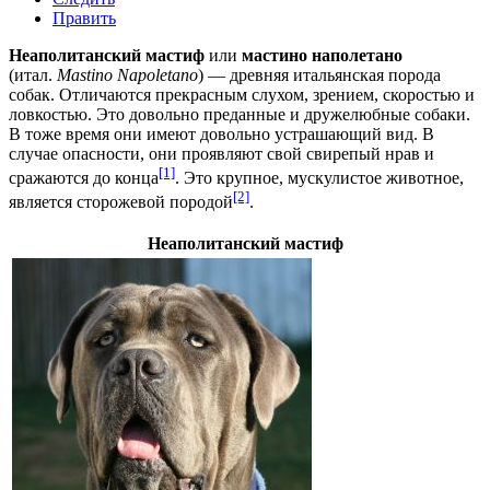
Править
Неаполитанский мастиф
или
мастино наполетано
(
итал.
Mastino Napoletano
) — древняя итальянская
порода
собак
. Отличаются прекрасным
слухом
,
зрением
, скоростью и
ловкостью. Это довольно преданные и дружелюбные собаки.
В тоже время они имеют довольно устрашающий вид. В
случае опасности, они проявляют свой свирепый
нрав
и
[1]
сражаются до конца
. Это крупное, мускулистое
животное
,
[2]
является сторожевой породой
.
Неаполитанский мастиф