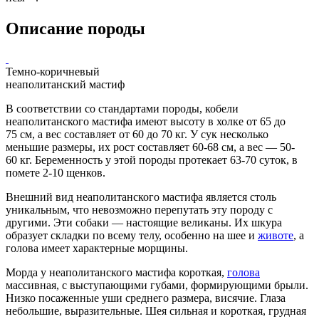
Описание породы
Темно-коричневый
неаполитанский мастиф
В соответствии со стандартами породы,
кобели
неаполитанского мастифа имеют высоту в
холке
от 65 до
75 см, а вес составляет от 60 до 70 кг. У
сук
несколько
меньшие размеры, их рост составляет 60-68 см, а вес — 50-
60 кг.
Беременность
у этой породы протекает 63-70 суток, в
помете
2-10
щенков
.
Внешний вид неаполитанского мастифа является столь
уникальным, что невозможно перепутать эту породу с
другими. Эти собаки — настоящие великаны. Их шкура
образует складки по всему телу, особенно на
шее
и
животе
, а
голова имеет характерные
морщины
.
Морда у неаполитанского мастифа короткая,
голова
массивная, с выступающими губами, формирующими брыли.
Низко посаженные
уши
среднего размера, висячие.
Глаза
небольшие, выразительные. Шея сильная и короткая,
грудная