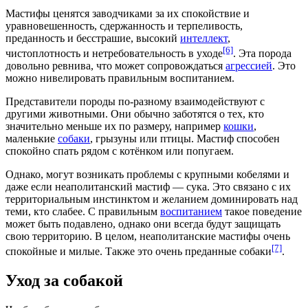
Мастифы ценятся
заводчиками
за их спокойствие и
уравновешенность
, сдержанность и терпеливость,
преданность и
бесстрашие
, высокий
интеллект
,
[6]
чистоплотность
и нетребовательность в уходе
. Эта порода
довольно ревнива, что может сопровождаться
агрессией
. Это
можно нивелировать правильным воспитанием.
Представители породы по-разному взаимодействуют с
другими животными. Они обычно заботятся о тех, кто
значительно меньше их по размеру, например
кошки
,
маленькие
собаки
,
грызуны
или
птицы
. Мастиф способен
спокойно спать рядом с
котёнком
или
попугаем
.
Однако, могут возникать проблемы с крупными кобелями и
даже если неаполитанский мастиф —
сука
. Это связано с их
территориальным инстинктом и желанием
доминировать
над
теми, кто слабее. С правильным
воспитанием
такое поведение
может быть подавлено, однако они всегда будут защищать
свою территорию. В целом, неаполитанские мастифы очень
[7]
спокойные и милые. Также это очень преданные собаки
.
Уход за собакой