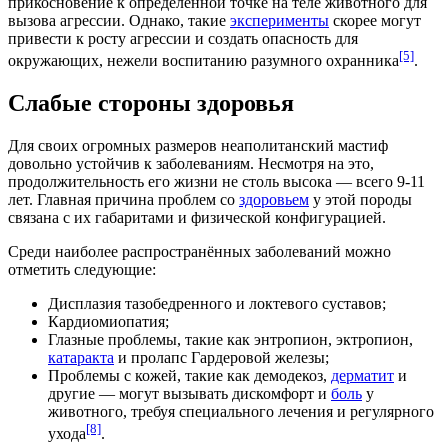
прикосновение к определённой точке на теле животного для
вызова агрессии. Однако, такие
эксперименты
скорее могут
привести к росту агрессии и создать
опасность
для
[5]
окружающих, нежели воспитанию разумного охранника
.
Слабые стороны здоровья
Для своих огромных размеров неаполитанский мастиф
довольно устойчив к
заболеваниям
. Несмотря на это,
продолжительность его жизни
не столь высока — всего 9-11
лет. Главная причина проблем со
здоровьем
у этой породы
связана с их габаритами и физической конфигурацией.
Среди наиболее распространённых заболеваний можно
отметить следующие:
Дисплазия тазобедренного и локтевого суставов
;
Кардиомиопатия
;
Глазные проблемы, такие как
энтропион
,
эктропион
,
катаракта
и пролапс
Гардеровой железы
;
Проблемы с кожей, такие как
демодекоз
,
дерматит
и
другие — могут вызывать дискомфорт и
боль
у
животного, требуя специального лечения и регулярного
[8]
ухода
.