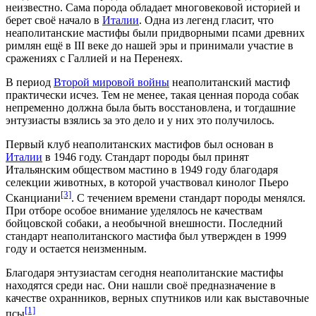
неизвестно. Сама порода обладает многовековой историей и
берет своё начало в
Италии
. Одна из
легенд
гласит, что
неаполитанские мастифы были придворными псами древних
римлян ещё в
III веке до нашей эры
и принимали участие в
сражениях с
Галлией
и на
Перенеях
.
В период
Второй мировой войны
неаполитанский мастиф
практически исчез. Тем не менее, такая ценная порода собак
непременно должна была быть восстановлена, и тогдашние
энтузиасты взялись за это дело и у них это получилось.
Первый клуб неаполитанских мастифов был основан в
Италии
в
1946 году
. Стандарт породы был принят
Итальянским обществом мастино в
1949 году
благодаря
селекции животных, в которой участвовал
кинолог
Пьеро
[3]
Сканциани
. С течением времени стандарт породы менялся.
При отборе особое внимание уделялось не качествам
бойцовской собаки, а необычной внешности. Последний
стандарт неаполитанского мастифа был утвержден в
1999
году
и остается неизменным.
Благодаря энтузиастам сегодня неаполитанские мастифы
находятся среди нас. Они нашли своё предназначение в
качестве
охранников
, верных спутников или как выставочные
[1]
псы
.