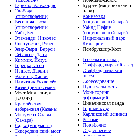
Гарначо, Алехандро
Буррен (национальный
Свобода
парк)
(стихотворение)
Коннемара
Весенняя гроза
(национальный парк)
(стихотворение)
Уайлд-Нефин
Уайт, Бен
(национальный парк)
Отаменди, Николас
Национальный парк
Лофтус-Чик, Рубен
Килларни
Заир-Эмри, Варрен
Пембрукшир-Кост
Себальос, Дани
Гессельский клад
Киммих, Йозуа
Стаффордширский клад
Горецка, Леон
Стаффордширский
Нуньес, Дарвин
шлем
Эллиотт, Харви
Собеседование
Памятник букве «ё»
Пунктуальность
Казан (центр семьи)
Мониторинг
Мост Миллениум
деформаций
(Казань)
Циньлинская панда
Кремлёвская
Горный кузу
набережная (Казань)
Карликовый ленивец
Монумент Славы
Резюме
(Самара)
Портфолио
Ладья (монумент)
Студенческое
Северодвинский мост
портфолио