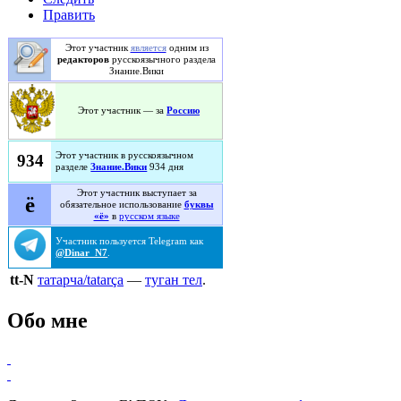
Править
Этот участник
является
одним из
редакторов
русскоязычного раздела
Знание.Вики
Этот участник — за
Россию
Этот участник в русскоязычном
934
разделе
Знание.Вики
934 дня
Этот участник выступает
за
ё
обязательное
использование
буквы
«ё»
в
русском языке
Участник пользуется
Telegram
как
@Dinar_N7
.
tt
-N
татарча/tatarça
—
туган тел
.
Обо мне