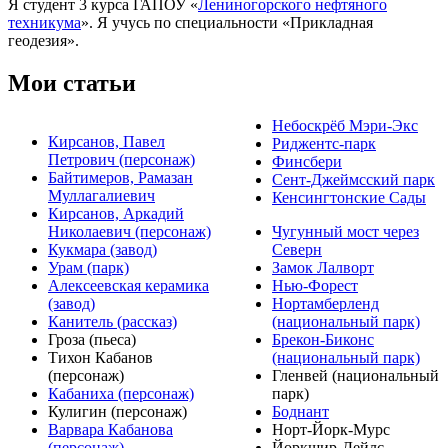
Я студент 3 курса ГАПОУ «
Лениногорского нефтяного
техникума
». Я учусь по специальности «
Прикладная
геодезия».
Мои статьи
Небоскрёб Мэри-Экс
Кирсанов, Павел
Риджентс-парк
Петрович (персонаж)
Финсбери
Байтимеров, Рамазан
Сент-Джеймсский парк
Муллагалиевич
Кенсингтонские Сады
Кирсанов, Аркадий
Николаевич (персонаж)
Чугунный мост через
Кукмара (завод)
Северн
Урам (парк)
Замок Лалворт
Алексеевская керамика
Нью-Форест
(завод)
Нортамберленд
Канитель (рассказ)
(национальный парк)
Гроза (пьеса)
Брекон-Биконс
Тихон Кабанов
(национальный парк)
(персонаж)
Гленвей (национальный
Кабаниха (персонаж)
парк)
Кулигин (персонаж)
Боднант
Варвара Кабанова
Норт-Йорк-Мурс
(персонаж)
Йоркшир-Дейлс