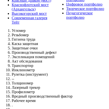
Красный Дракон (мост)
Цифровое портфолио
Краснофлотский мост
Творческое портфолио
(Архангельск)
Педагогическое
Высокогорский мост
портфолио
Современная галерея
Тейт
Угломер
Резьбомер
Гигиена труда
Каска защитная
Защитные очки
Производственный дефект
Экспликация помещений
Акт обследования
Транспортир
Инклинометр
Рулетка (инструмент)
--
Толщиномер
Лазерный трекер
Профилометр
Вредный производственный фактор
Рабочее время
.