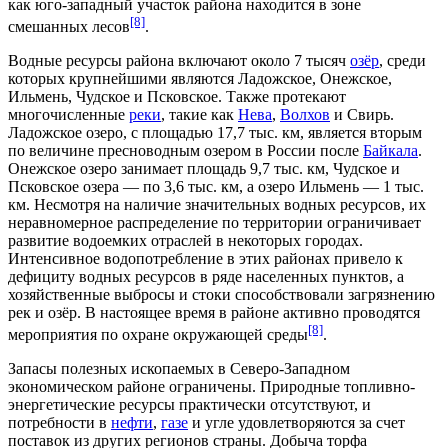
как юго-западный участок района находится в зоне
[8]
смешанных лесов
.
Водные ресурсы
района включают около 7 тысяч
озёр
, среди
которых крупнейшими являются
Ладожское
,
Онежское
,
Ильмень
,
Чудское
и
Псковское
. Также протекают
многочисленные
реки
, такие как
Нева
,
Волхов
и
Свирь
.
Ладожское озеро, с площадью 17,7 тыс. км, является вторым
по величине пресноводным озером в России после
Байкала
.
Онежское озеро занимает площадь 9,7 тыс. км, Чудское и
Псковское озера — по 3,6 тыс. км, а озеро Ильмень — 1 тыс.
км. Несмотря на наличие значительных водных ресурсов, их
неравномерное распределение по территории ограничивает
развитие водоемких отраслей в некоторых городах.
Интенсивное
водопотребление
в этих районах привело к
дефициту
водных ресурсов
в ряде населенных пунктов, а
хозяйственные выбросы
и
стоки
способствовали
загрязнению
рек
и озёр. В настоящее время в районе активно проводятся
[8]
мероприятия по
охране окружающей среды
.
Запасы полезных ископаемых
в Северо-Западном
экономическом районе ограничены. Природные
топливно-
энергетические ресурсы
практически отсутствуют, и
потребности в
нефти
,
газе
и
угле
удовлетворяются за счет
поставок из других регионов страны.
Добыча торфа