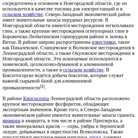
сосредоточена в основном в Новгородской области, где он
используется в качестве топлива для
электростанций
и в
сельском хозяйстве
. Северо-Западный экономический район
имеет значительные запасы нерудных ресурсов. В
Новгородской области имеются месторождения легкоплавких
глин, а также крупные месторождения
огнеупорных глин
в
Боровичско-Любытинском горнорудном районе и
залежь
в
Витце. В районе широко распространены
известняки
, такие
как
Пикалевское
,
Сланцевское
и Волховское месторождения в
Ленинградской области, а также Окуловское месторождение в
Новгородской области. Эти
ископаемые
используются в
химической
,
целлюлозно-бумажной
и
алюминиевой
промышленности
, а также в
сельском хозяйстве
. В
Бокситогорске
ведется добыча
бокситов
, которые служат
важной сырьевой базой для
алюминиевой
[9]
промышленности
.
В районе
Кингисеппа
Ленинградской области расположено
крупное
месторождение
фосфоритов
, обладающее
экспортным
значением. Кроме того, в Северо-Западном
экономическом районе имеются значительные запасы
гранита
,
мрамора
и
кварцита
, в том числе в районе
Приозерска
, а
также
минеральных красок
—
охры
,
умбры
и
берлинской
лазури
, добываемых в окрестностях
Всеволожска
. Также
присутствуют
месторождения
марганца
,
песка
,
горючих