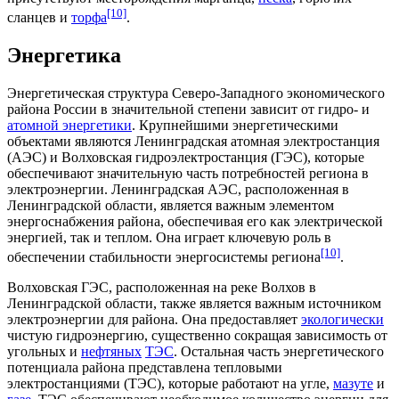
[10]
сланцев
и
торфа
.
Энергетика
Энергетическая структура
Северо-Западного экономического
района России в значительной степени зависит от
гидро-
и
атомной энергетики
. Крупнейшими энергетическими
объектами являются
Ленинградская атомная электростанция
(АЭС) и
Волховская гидроэлектростанция
(ГЭС), которые
обеспечивают значительную часть потребностей региона в
электроэнергии
. Ленинградская АЭС, расположенная в
Ленинградской области, является важным элементом
энергоснабжения
района
, обеспечивая его как
электрической
энергией
, так и
теплом
. Она играет ключевую роль в
[10]
обеспечении стабильности
энергосистемы
региона
.
Волховская ГЭС, расположенная на реке Волхов в
Ленинградской области, также является важным источником
электроэнергии
для
района
. Она предоставляет
экологически
чистую
гидроэнергию
, существенно сокращая зависимость от
угольных
и
нефтяных
ТЭС
. Остальная часть
энергетического
потенциала района представлена
тепловыми
электростанциями
(ТЭС), которые работают на
угле
,
мазуте
и