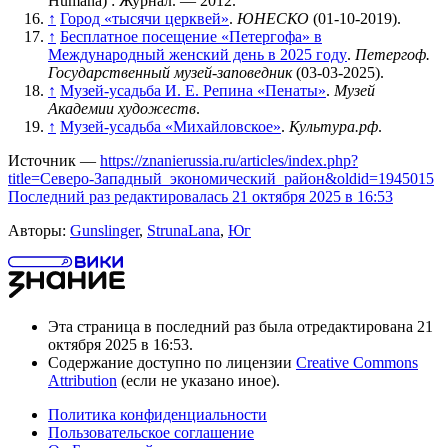
Humana) : Журнал. — 2012.
↑
Город «тысячи церквей»
.
ЮНЕСКО
(01-10-2019).
↑
Бесплатное посещение «Петергофа» в
Международный женский день в 2025 году
.
Петергоф.
Государственный музей-заповедник
(03-03-2025).
↑
Музей-усадьба И. Е. Репина «Пенаты»
.
Музей
Академии художеств
.
↑
Музей-усадьба «Михайловское»
.
Культура.рф
.
Источник —
https://znanierussia.ru/articles/index.php?
title=Северо-Западный_экономический_район&oldid=1945015
Последний раз редактировалась 21 октября 2025 в 16:53
Авторы:
Gunslinger
,
StrunaLana
,
Юг
Эта страница в последний раз была отредактирована 21
октября 2025 в 16:53.
Содержание доступно по лицензии
Creative Commons
Attribution
(если не указано иное).
Политика конфиденциальности
Пользовательское соглашение