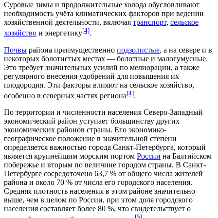
Суровые зимы и продолжительные холода обусловливают
необходимость учёта климатических факторов при ведении
хозяйственной деятельности
, включая
транспорт
,
сельское
[4]
хозяйство
и
энергетику
.
Почвы
района преимущественно
подзолистые
, а на севере и в
некоторых болотистых местах —
болотные
и малогумусные.
Это требует значительных усилий по
мелиорации
, а также
регулярного внесения удобрений для повышения их
плодородия. Эти факторы влияют на сельское хозяйство,
[4]
особенно в северных частях региона
.
По территории и численности населения Северо-Западный
экономический район уступает большинству других
экономических районов страны. Его экономико-
географическое положение в значительной степени
определяется важностью города Санкт-Петербурга, который
является крупнейшим
морским портом
России
на
Балтийском
побережье
и вторым по величине городом страны. В Санкт-
Петербурге сосредоточено 63,7 % от общего числа жителей
района и около 70 % от числа его городского населения.
Средняя
плотность населения
в этом районе значительно
выше, чем в целом по России, при этом доля
городского
населения
составляет более 80 %, что свидетельствует о
[5]