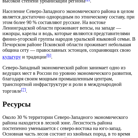
высокой степени урбанизации региона
.
Население Северо-Западного экономического района в целом
является достаточно однородным по
этническому составу
, при
этом более 90 % составляют
русские
. На востоке
Ленинградской области проживают
вепсы
, на западе —
ижорцы
,
карелы
и
водь
, которые являются представителями
финно-угорской группы народов
уральской языковой семьи
. В
Печорском районе
Псковской области проживает небольшая
община
сету
—
православных
эстонцев
, сохраняющих свою
[6]
культуру
и
традиции
.
Северо-Западный экономический район занимает одно из
ведущих мест в России по уровню
экономического развития
,
благодаря своим мощным
промышленным центрам
,
транспортной инфраструктуре
и
роли
в
международной
[7]
торговле
.
Ресурсы
Около 30 % территории Северо-Западного экономического
района находится в
лесной зоне
.
Лесистость
района
постепенно уменьшается с северо-востока на юго-запад.
Основная часть лесов состоит из
хвойных пород
, в то время