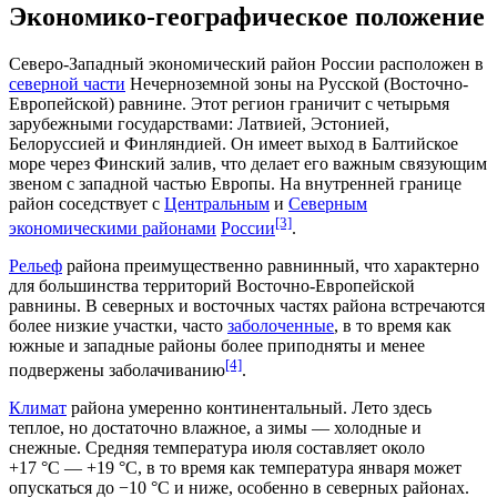
Экономико-географическое положение
Северо-Западный экономический район России расположен в
северной части
Нечерноземной зоны
на
Русской (Восточно-
Европейской) равнине
. Этот регион граничит с четырьмя
зарубежными государствами: Латвией, Эстонией,
Белоруссией и Финляндией. Он имеет выход в Балтийское
море через
Финский залив
, что делает его важным связующим
звеном с
западной частью
Европы
. На внутренней границе
район соседствует с
Центральным
и
Северным
[3]
экономическими районами
России
.
Рельеф
района преимущественно
равнинный
, что характерно
для большинства территорий Восточно-Европейской
равнины. В северных и восточных частях района встречаются
более низкие участки, часто
заболоченные
, в то время как
южные и западные районы более приподняты и менее
[4]
подвержены заболачиванию
.
Климат
района
умеренно континентальный
. Лето здесь
теплое, но достаточно влажное, а зимы — холодные и
снежные. Средняя температура июля составляет около
+17 °C — +19 °C, в то время как температура января может
опускаться до −10 °C и ниже, особенно в северных районах.