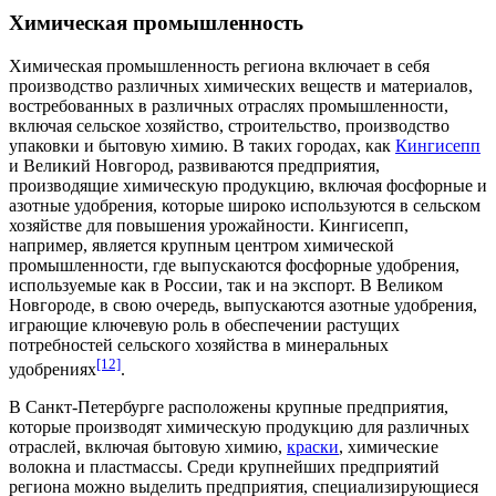
Химическая промышленность
Химическая промышленность региона включает в себя
производство
различных
химических веществ
и
материалов
,
востребованных в различных отраслях промышленности,
включая сельское хозяйство, строительство, производство
упаковки и бытовую химию. В таких городах, как
Кингисепп
и
Великий Новгород
, развиваются предприятия,
производящие химическую продукцию, включая
фосфорные
и
азотные удобрения
, которые широко используются в сельском
хозяйстве для повышения урожайности. Кингисепп,
например, является крупным центром химической
промышленности, где выпускаются фосфорные удобрения,
используемые как в России, так и на
экспорт
. В Великом
Новгороде, в свою очередь, выпускаются азотные удобрения,
играющие ключевую роль в обеспечении растущих
потребностей сельского хозяйства в
минеральных
[12]
удобрениях
.
В Санкт-Петербурге расположены крупные предприятия,
которые производят химическую продукцию для различных
отраслей, включая
бытовую химию
,
краски
,
химические
волокна
и
пластмассы
. Среди крупнейших предприятий
региона можно выделить предприятия, специализирующиеся