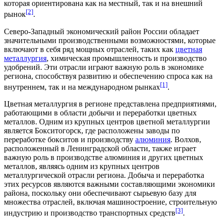
которая ориентирована как на местный, так и на внешний
[2]
рынок
.
Северо-Западный экономический район России обладает
значительными производственными возможностями, которые
включают в себя ряд мощных отраслей, таких как
цветная
металлургия
,
химическая промышленность
и
производство
удобрений
. Эти отрасли играют важную роль в экономике
региона, способствуя развитию и обеспечению спроса как на
[1]
внутреннем, так и на международном рынках
.
Цветная металлургия в регионе представлена предприятиями,
работающими в области добычи и переработки цветных
металлов. Одним из крупных центров цветной металлургии
является
Бокситогорск
, где расположены заводы по
переработке
бокситов
и
производству
алюминия
. Волхов,
расположенный в Ленинградской области, также играет
важную роль в производстве алюминия и других цветных
металлов, являясь одним из крупных центров
металлургической отрасли региона. Добыча и переработка
этих ресурсов являются важными составляющими экономики
района, поскольку они обеспечивают
сырьевую базу
для
множества отраслей, включая машиностроение, строительную
[3]
индустрию и производство транспортных средств
.