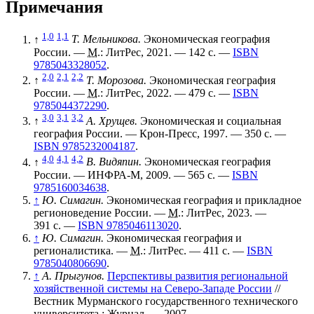
Примечания
1,0
1,1
↑
Т. Мельникова.
Экономическая география
России. —
М.
: ЛитРес, 2021. — 142 с. —
ISBN
9785043328052
.
2,0
2,1
2,2
↑
Т. Морозова.
Экономическая география
России. —
М.
: ЛитРес, 2022. — 479 с. —
ISBN
9785044372290
.
3,0
3,1
3,2
↑
А. Хрущев.
Экономическая и социальная
география России. — Крон-Пресс, 1997. — 350 с. —
ISBN 9785232004187
.
4,0
4,1
4,2
↑
В. Видяпин.
Экономическая география
России. — ИНФРА-М, 2009. — 565 с. —
ISBN
9785160034638
.
↑
Ю. Симагин.
Экономическая география и прикладное
регионоведение России. —
М.
: ЛитРес, 2023. —
391 с. —
ISBN 9785046113020
.
↑
Ю. Симагин.
Экономическая география и
регионалистика. —
М.
: ЛитРес. — 411 с. —
ISBN
9785040806690
.
↑
А. Прыгунов.
Перспективы развития региональной
хозяйственной системы на Северо-Западе России
//
Вестник Мурманского государственного технического
университета : Журнал. — 2007.