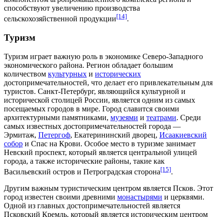
способствуют увеличению производства
[14]
сельскохозяйственной продукции
.
Туризм
Туризм играет важную роль в экономике Северо-Западного
экономического района. Регион обладает большим
количеством
культурных
и
исторических
достопримечательностей
, что делает его привлекательным для
туристов. Санкт-Петербург, являющийся культурной и
исторической столицей России, является одним из самых
посещаемых городов в мире. Город славится своими
архитектурными памятниками
,
музеями
и
театрами
. Среди
самых известных достопримечательностей города —
Эрмитаж
,
Петергоф
,
Екатерининский дворец
,
Исаакиевский
собор
и
Спас на Крови
. Особое место в туризме занимает
Невский проспект
, который является центральной улицей
города, а также исторические районы, такие как
[15]
Васильевский остров
и
Петроградская сторона
.
Другим важным туристическим центром является
Псков
. Этот
город известен своими древними
монастырями
и
церквями
.
Одной из главных достопримечательностей является
Псковский Кремль
, который является историческим центром