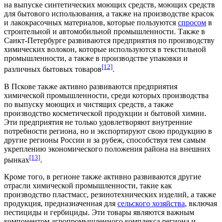
на выпуске синтетических моющих средств, моющих средств
для бытового использования, а также на производстве красок
и
лакокрасочных материалов,
которые пользуются
спросом
в
строительной
и
автомобильной промышленности
. Также в
Санкт-Петербурге развиваются предприятия по производству
химических волокон, которые используются в
текстильной
промышленности
, а также в производстве упаковки и
[12]
различных бытовых товаров
.
В Пскове также активно развиваются предприятия
химической промышленности, среди которых производства
по выпуску
моющих
и чистящих средств, а также
производство
косметической продукции
и
бытовой химии
.
Эти предприятия не только удовлетворяют внутренние
потребности региона, но и экспортируют свою продукцию в
другие регионы России и за рубеж, способствуя тем самым
укреплению экономического положения района на внешних
[13]
рынках
.
Кроме того, в регионе также активно развиваются другие
отрасли химической промышленности, такие как
производство пластмасс,
резинотехнических изделий
, а также
продукция, предназначенная для
сельского хозяйства
, включая
пестициды
и
гербициды
. Эти товары являются важным
компонентом
агропромышленного комплекса региона
и