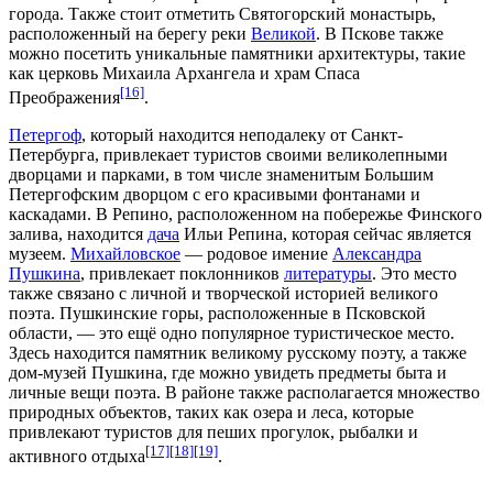
города. Также стоит отметить
Святогорский монастырь
,
расположенный на берегу реки
Великой
. В Пскове также
можно посетить уникальные
памятники архитектуры
, такие
как
церковь Михаила Архангела
и
храм Спаса
[16]
Преображения
.
Петергоф
, который находится неподалеку от Санкт-
Петербурга, привлекает туристов своими великолепными
дворцами
и
парками
, в том числе знаменитым
Большим
Петергофским дворцом
с его красивыми
фонтанами
и
каскадами. В
Репино
, расположенном на побережье Финского
залива, находится
дача
Ильи Репина
, которая сейчас является
музеем.
Михайловское
— родовое имение
Александра
Пушкина
, привлекает поклонников
литературы
. Это место
также связано с личной и творческой историей великого
поэта.
Пушкинские горы
, расположенные в Псковской
области, — это ещё одно популярное туристическое место.
Здесь находится
памятник
великому русскому поэту, а также
дом-музей Пушкина
, где можно увидеть предметы быта и
личные вещи поэта. В районе также располагается множество
природных объектов, таких как озера и леса, которые
привлекают туристов для пеших прогулок, рыбалки и
[17]
[18]
[19]
активного отдыха
.