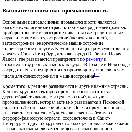
Высокотехнологичная промышленность
Основными направлениями промышленности являются
высокотехнологичные отрасли
, такие как
радиоэлектроника
,
приборостроение
и
электротехника
, а также традиционные
отрасли, такие как
судостроение
(включая военное),
вагоностроение
,
энергетическое машиностроение
,
станкостроение
и другие. Крупнейшим центром судостроения
является Санкт-Петербург, а также города
Выборг
и
Новая
Ладога
, где развиваются предприятия по
ремонту
и
строительству
речных
и
морских судов
. В Пскове и Новгороде
сосредоточены предприятия по
производству станков
, в том
[11]
числе для станкостроения и
машиностроения
.
Кроме того, в регионе развиваются и другие важные отрасли.
К числу крупных секторов промышленности относят
деревообрабатывающую
и
целлюлозно-бумажную
промышленность
, которая активно развивается в Псковской
области и Ленинградской области.
Легкая промышленность
,
включая текстильную, обувную, кожевенно-обувную и
фарфоро-фаянсовую отрасли, сосредоточена в Санкт-
Петербурге и других крупных городах региона. Также важной
частью экономики является
пищевая промышленность
,