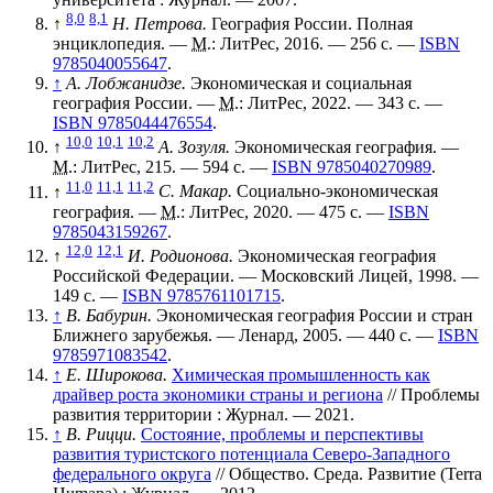
8,0
8,1
↑
Н. Петрова.
География России. Полная
энциклопедия. —
М.
: ЛитРес, 2016. — 256 с. —
ISBN
9785040055647
.
↑
А. Лобжанидзе.
Экономическая и социальная
география России. —
М.
: ЛитРес, 2022. — 343 с. —
ISBN 9785044476554
.
10,0
10,1
10,2
↑
А. Зозуля.
Экономическая география. —
М.
: ЛитРес, 215. — 594 с. —
ISBN 9785040270989
.
11,0
11,1
11,2
↑
С. Макар.
Социально-экономическая
география. —
М.
: ЛитРес, 2020. — 475 с. —
ISBN
9785043159267
.
12,0
12,1
↑
И. Родионова.
Экономическая география
Российской Федерации. — Московский Лицей, 1998. —
149 с. —
ISBN 9785761101715
.
↑
В. Бабурин.
Экономическая география России и стран
Ближнего зарубежья. — Ленард, 2005. — 440 с. —
ISBN
9785971083542
.
↑
Е. Широкова.
Химическая промышленность как
драйвер роста экономики страны и региона
// Проблемы
развития территории : Журнал. — 2021.
↑
В. Рицци.
Состояние, проблемы и перспективы
развития туристского потенциала Северо-Западного
федерального округа
// Общество. Среда. Развитие (Terra