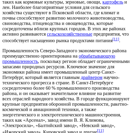
таких как
кормовые культуры
,
зерновые
,
овощи
,
картофель
и
лен
. Наиболее благоприятные условия для сельского
хозяйства существуют в Псковской области, где климат и
почвы способствуют развитию
молочного животноводства
,
свиноводства
,
птицеводства
и
овощеводства
, которые
сосредоточены вблизи крупных городов. В этих же районах
активно развиваются
сельскохозяйственные
предприятия
, что
[11]
способствует насыщению рынка
продуктами питания
.
Промышленность
Северо-Западного экономического района
преимущественно ориентирована на
обрабатывающую
промышленность
, поскольку регион обладает ограниченными
запасами природных ресурсов. Ключевое значение для
экономики
района
имеет
промышленный центр
Санкт-
Петербург, который является главным
драйвером
научно-
технического прогресса
в стране. В Санкт-Петербурге
сосредоточено более 60 %
промышленного производства
района, и он оказывает значительное влияние на развитие
всех
отраслей народного хозяйства
. В городе функционируют
крупные предприятия
оборонной промышленности
,
ракетно-
космической
и
авиационной техники
, а также
энергетического
и
электротехнического
машиностроения
,
таких как «
Арсенал
», завод имени В. Я. Климова,
«
Электросила
», «
Балтийский завод
», «
Невский завод
»,
[11]
«
Ижорский завод
»,
Кировский завод
и другие
.