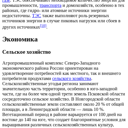
газе
. ТЭС обеспечивают необходимое количество
энергии
для
промышленности
,
транспорта
и
домохозяйств
, особенно в тех
районах, где гидро- или атомные источники энергии
недостаточны.
ТЭС
также выполняют роль
резервных
источников
энергии
в случае пиковых нагрузок или сбоев в
[10]
других источниках
.
Экономика
Сельское хозяйство
Агропромышленный комплекс
Северо-Западного
экономического района России ориентирован на
удовлетворение потребностей как местного, так и внешнего
потребителя продуктами
сельского хозяйства
.
Сельскохозяйственные угодья
региона занимают
значительную часть территории, особенно в юго-западной
части, где на более чем одной трети земель Псковской области
сосредоточено сельское хозяйство. В Новгородской области
сельскохозяйственные земли составляют около 20 % от общей
площади, а в Ленинградской области — лишь 10 %.
Вегетационный период
в районе варьируется от 100 дней на
востоке до 140 на юге, что создает благоприятные условия для
выращивания различных
сельскохозяйственных культур
,