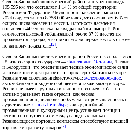
Северо-Западный экономический район занимает площадь
195 595 км, что составляет 1,14 % от общей
территории
Российской Федерации
.
Численность населения
района в
2024 году составила 8 756 000 человек, что составляет 6 % от
общего числа
населения России
.
Плотность населения
составляет 44,9 человека на квадратный километр. Район
отличается высокой
урбанизацией
: около 87 % населения
проживает в городах, что ставит его на первое место в стране
[2]
по данному показателю
.
Северо-Западный экономический район России располагается
вблизи соседних государств —
Финляндии
,
Эстонии
,
Латвии
и
Белоруссии
, что обеспечивает тесные экономические связи
и возможности для
транзита товаров
через
Балтийское море
.
Развита транспортная инфраструктура:
железнодорожное
,
автомобильное
и
водное сообщение
, а также выход к морю.
Регион не имеет крупных
топливных
и
сырьевых баз
, но
активно развивает такие отрасли, как
лесная
промышленность
,
целлюлозно-бумажная промышленность
и
судостроение
.
Санкт-Петербург
, как крупнейший
промышленный
и
культурный центр
, усиливает позиции
региона на внутренних и
международных рынках
.
Развивающиеся
портовые комплексы
способствуют
внешней
[2]
торговле
и транзиту товаров
.