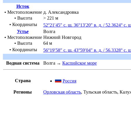
Исток
• Местоположение
д.
Александровка
• Высота
> 221 м
•
Координаты
52°21′45″ с. ш.
36°13′20″ в. д.
/
52.3624° с. ш
Устье
Волга
• Местоположение
Нижний Новгород
• Высота
64 м
•
Координаты
56°19′58″ с. ш.
43°59′04″ в. д.
/
56.3328° с. ш
Водная система
Волга
→
Каспийское море
Страна
Россия
Регионы
Орловская область
,
Тульская область
,
Калуж