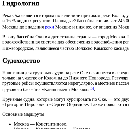
Гидрология
Река Ока является вторым по величине притоком реки
Волги
, 
и 16 % водных ресурсов. Площадь её бассейна составляет 245 0
Москвы до впадения
реки
Мокши
; и нижнее, от впадения Мок
В зону бассейна Оки входит столица страны — город Москва. 
водохозяйственная система
для обеспечения водоснабжения ре
Нижегородское
, являющееся частью Волжско-Камского каскад
Судоходство
Навигация
для грузовых судов на реке Оке начинается в серед
только на участке от
Коломны
до Нижнего Новгорода. Регуляр
грузовые рейсы осуществляются нерегулярно, а местные пасса
[6]
грузового бассейна «Канал имени Москвы»
.
Круизные судна, которые могут курсировать по Оке, — это д
«Григорий Пирогов» и «Сергей Образцов». Также появляются 
Основные маршруты:
Москва —
Константиново
.