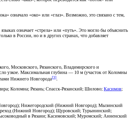
ока» означало «око» или «глаз». Возможно, это связано с тем,
языках означает «стрела» или «путь». Это могло бы объяснить
лько в России, но и в других странах, что добавляет
кого, Московского, Рязанского, Владимирского и
сло узкое. Максимальная глубина — 10 м (участок от
Коломны
[3]
алами
Нижнего Новгорода
.
ира
;
Коломна
;
Рязань
;
Спасск-Рязанский
;
Шилово
;
Касимов
;
овгород); Нижегородский (Нижний Новгород); Мызинский
реход (Нижний Новгород); Щуровский; Турынинский;
высоководный в Рязани; Касимовский; Муромский; Анненский