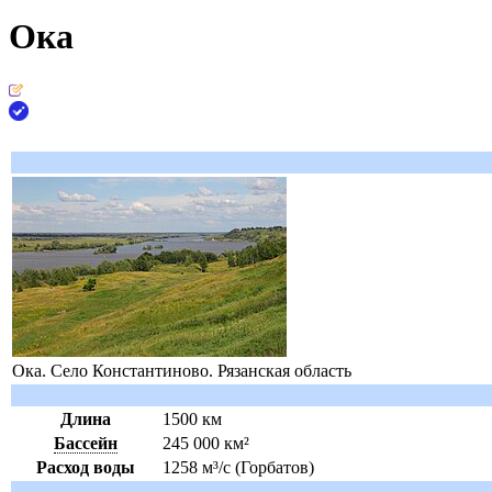
Ока
Ока. Село
Константиново
.
Рязанская область
Длина
1500 км
Бассейн
245 000 км²
Расход воды
1258 м³/с (
Горбатов
)