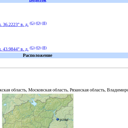
(G)
(O)
(Я)
. 36.2223° в. д.
(G)
(O)
(Я)
. 43.9844° в. д.
Расположение
ская область
,
Московская область
,
Рязанская область
,
Владимирс
устье