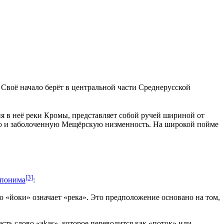
 Своё начало берёт в центральной части
Среднерусской
ия в неё реки Кромы, представляет собой ручей шириной от
ю и заболоченную
Мещёрскую низменность
. На широкой пойме
[3]
опонима
:
о «йоки» означает «река». Это предположение основано на том,
есть слово «akas», которое переводится как «поток» или