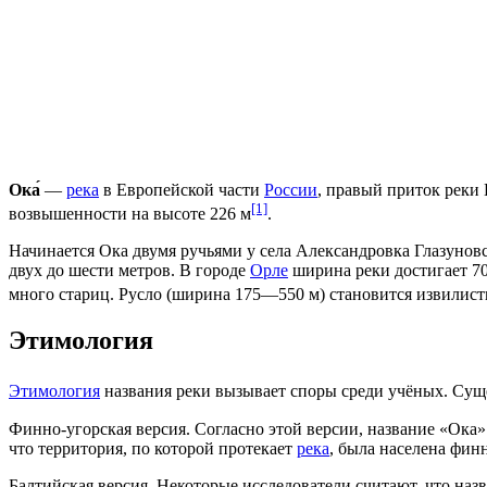
Ока́
—
река
в Европейской части
России
, правый приток реки
[1]
возвышенности
на высоте 226 м
.
Начинается Ока двумя ручьями у села
Александровка
Глазунов
двух до шести метров. В городе
Орле
ширина реки достигает 7
много стариц. Русло (ширина 175—550 м) становится извилист
Этимология
Этимология
названия реки вызывает споры среди учёных. Сущ
Финно-угорская версия. Согласно этой версии, название «Ока»
что территория, по которой протекает
река
, была населена фин
Балтийская версия. Некоторые исследователи считают, что наз