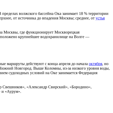
 пределах волжского бассейна Ока занимает 18 % территории
верхнее, от источника до впадения Москвы; среднее, от
устья
йна Москвы, где функционирует
Москворецкая
расположено крупнейшее водохранилище на Волге —
ные маршруты действуют с конца апреля до начала
октября
, но
Нижний Новгород. Выше Коломны, из-за низкого уровня воды,
нием судоходных условий на Оке занимается Федерация
др Свешников», «Александр Свирский», «Бородино»,
 и «Аурум».