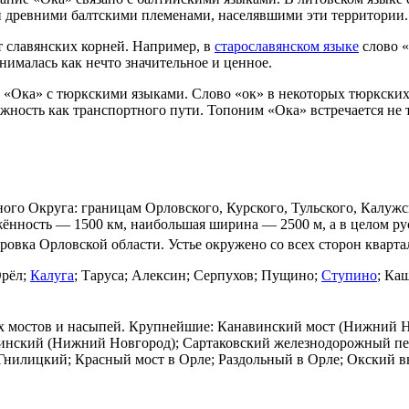
 и древними балтскими племенами, населявшими эти территории.
т славянских корней. Например, в
старославянском языке
слово «
нималась как нечто значительное и ценное.
 «Ока» с тюркскими языками. Слово «ок» в некоторых тюркских 
ность как транспортного пути. Топоним «Ока» встречается не то
ного Округа
: границам Орловского, Курского, Тульского, Калужс
жённость — 1500 км, наибольшая ширина — 2500 м, а в целом ру
дровка Орловской области. Устье окружено со всех сторон кварт
рёл
;
Калуга
;
Таруса
;
Алексин
;
Серпухов
;
Пущино
;
Ступино
;
Каш
х мостов и насыпей. Крупнейшие:
Канавинский мост
(Нижний Н
инский (Нижний Новгород); Сартаковский железнодорожный пе
 Гнилицкий;
Красный мост
в Орле; Раздольный в Орле; Окский 