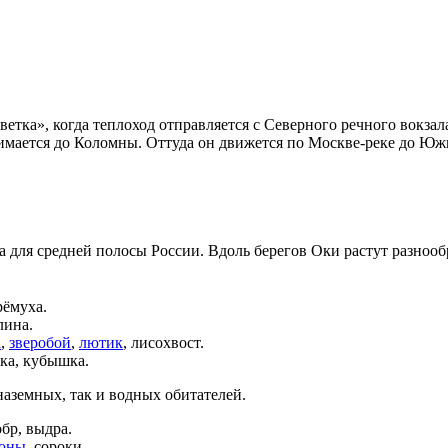
ветка
», когда теплоход отправляется с Северного речного вокза
нимается до Коломны. Оттуда он движется по
Москве-реке
до Южн
на для средней полосы России. Вдоль берегов Оки растут разноо
рёмуха
.
лина
.
а
,
зверобой
,
лютик
,
лисохвост
.
ска
,
кубышка
.
аземных, так и водных обитателей.
обр
,
выдра
.
оны
,
сороки
.