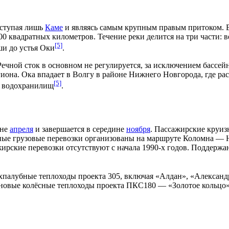
уступая лишь
Каме
и являясь самым крупным правым притоком. В
00 квадратных километров. Течение реки делится на три части: 
[5]
ши до устья Оки
.
Речной сток в основном не регулируется, за исключением бассе
гиона. Ока впадает в Волгу в районе Нижнего Новгорода, где 
[5]
а водохранилищ
.
ине
апреля
и завершается в середине
ноября
. Пассажирские круиз
ные грузовые перевозки организованы на маршруте Коломна — 
жирские перевозки отсутствуют с начала
1990-х годов
. Поддержа
вухпалубные
теплоходы
проекта 305, включая «Алдан», «Алексан
новые колёсные теплоходы проекта ПКС180 — «Золотое кольцо»