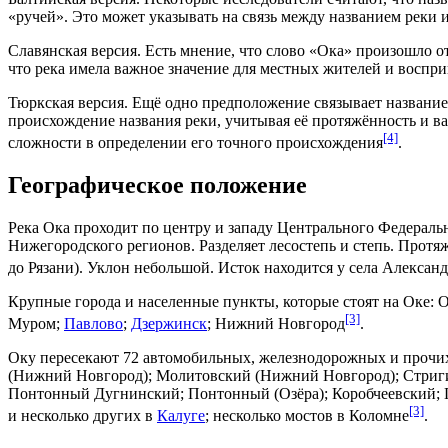
«ручей». Это может указывать на связь между названием реки
Славянская версия. Есть мнение, что слово «Ока» произошло о
что река имела важное значение для местных жителей и воспри
Тюркская версия. Ещё одно предположение связывает название
происхождение названия реки, учитывая её протяжённость и важ
[4]
сложности в определении его точного происхождения
.
Географическое положение
Река Ока проходит по центру и западу
Центрального Федераль
Нижегородского регионов. Разделяет лесостепь и степь. Протя
до
Рязани
). Уклон небольшой. Исток находится у села Алексан
Крупные города и населенные пункты, которые стоят на Оке:
О
[3]
Муром
;
Павлово
;
Дзержинск
;
Нижний Новгород
.
Оку пересекают 72 автомобильных, железнодорожных и прочи
(Нижний Новгород); Молитовский (Нижний Новгород); Стриг
Понтонный Дугнинский; Понтонный (
Озёра
); Коробчеевский;
[3]
и несколько других в
Калуге
; несколько мостов в Коломне
.