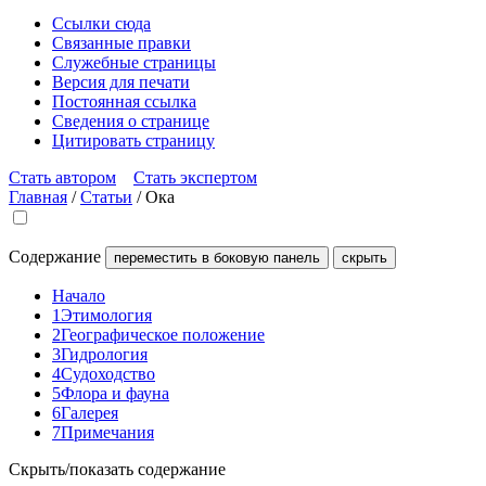
Ссылки сюда
Связанные правки
Служебные страницы
Версия для печати
Постоянная ссылка
Сведения о странице
Цитировать страницу
Стать автором
Стать экспертом
Главная
/
Статьи
/
Ока
Содержание
переместить в боковую панель
скрыть
Начало
1
Этимология
2
Географическое положение
3
Гидрология
4
Судоходство
5
Флора и фауна
6
Галерея
7
Примечания
Скрыть/показать содержание