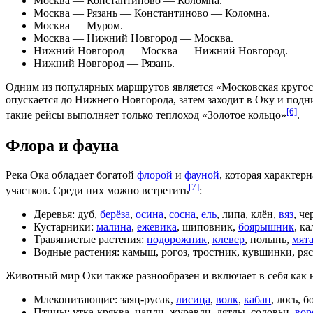
Москва — Константиново — Коломна.
Москва —
Рязань
— Константиново — Коломна.
Москва —
Муром
.
Москва — Нижний Новгород — Москва.
Нижний Новгород — Москва — Нижний Новгород.
Нижний Новгород — Рязань.
Одним из популярных маршрутов является «
Московская кругос
опускается до Нижнего Новгорода, затем заходит в Оку и под
[6]
такие рейсы выполняет только теплоход «Золотое кольцо»
.
Флора и фауна
Река Ока обладает богатой
флорой
и
фауной
, которая характер
[7]
участков. Среди них можно встретить
:
Деревья:
дуб
,
берёза
,
осина
,
сосна
,
ель
,
липа
,
клён
,
вяз
,
че
Кустарники:
малина
,
ежевика
,
шиповник
,
боярышник
,
ка
Травянистые растения:
подорожник
,
клевер
,
полынь
,
мят
Водные растения:
камыш
,
рогоз
,
тростник
,
кувшинки
,
ря
Животный мир Оки также разнообразен и включает в себя как н
Млекопитающие:
заяц-русак
,
лисица
,
волк
,
кабан
,
лось
,
б
Птицы:
утка-кряква
,
цапли
,
журавли
,
дятлы
,
соловьи
,
вор