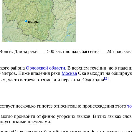
исток
Волги
. Длина реки — 1500 км, площадь бассейна — 245 тыс.км².
ского района
Орловской области
. В верхнем течении, до в паден
0 метров. Ниже впадения реки
Москва
Ока выходит на обширну
[2]
ым, часто встречаются мели и перекаты. Судоходна
.
ествует несколько гипотез относительно происхождения этого
т
 могло произойти от финно-угорских языков. В этих языках слов
но-угорскими племенами.
вание «Ока» связано с балтийскими языками. В
литовском языке