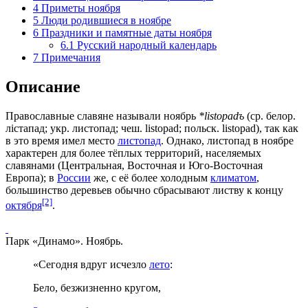
4
Приметы ноября
5
Люди родившиеся в ноябре
6
Праздники и памятные даты ноября
6.1
Русский народный календарь
7
Примечания
Описание
Православные славяне называли ноябрь
*listopadъ
(ср. белор.
лістапад; укр. листопад; чеш. listopad; польск. listopad), так как
в это время имел место
листопад
. Однако, листопад в ноябре
характерен для более тёплых территорий, населяемых
славянами (
Центральная
,
Восточная
и
Юго-Восточная
Европа
); в
России
же, с её более холодным
климатом
,
большинство деревьев обычно сбрасывают листву к концу
[2]
октября
.
Парк «Динамо». Ноябрь.
«Сегодня вдруг исчезло
лето
:
Бело, безжизненно кругом,