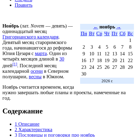
Править
Ноя́брь
(лат.
Novem
— девять) —
←
ноябрь
→
одиннадцатый месяц
Пн
Вт
Ср
Чт
Пт
Сб
Вс
Григорианского календаря
.
1
Девятый месяц староримского
2
3
4
5
6
7
8
года, начинавшегося до реформы
Юлия Цезаря
с
марта
. Один из
9
10
11
12
13
14
15
четырёх месяцев длиной в
30
16
17
18
19
20
21
22
[1]
дней
. Последний месяц
23
24
25
26
27
28
29
календарной
осени
в
Северном
30
полушарии
,
весны
в Южном.
2026 г.
Ноябрь считается временем, когда
нужно завершать любые планы и проекты, намеченные на
год.
Содержание
1
Описание
2
Характеристика
3
Пословицы и поговорки про ноябрь