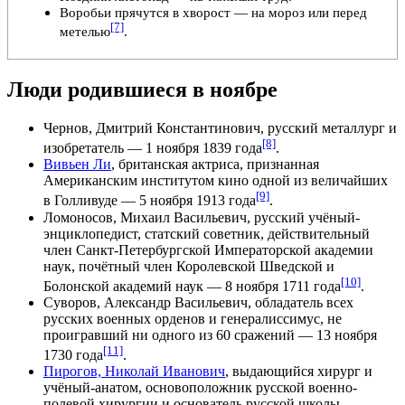
Воробьи
прячутся в хворост — на мороз или перед
[7]
метелью
.
Люди родившиеся в ноябре
Чернов, Дмитрий Константинович
,
русский металлург
и
[8]
изобретатель
—
1 ноября 1839 года
.
Вивьен Ли
, британская актриса, признанная
Американским институтом кино одной из величайших
[9]
в Голливуде —
5 ноября
1913 года
.
Ломоносов, Михаил Васильевич
, русский учёный-
энциклопедист,
статский советник
, действительный
член Санкт-Петербургской Императорской академии
наук, почётный член Королевской Шведской и
[10]
Болонской академий наук —
8 ноября
1711 года
.
Суворов, Александр Васильевич
, обладатель всех
русских военных орденов и
генералиссимус
, не
проигравший ни одного из 60 сражений —
13 ноября
[11]
1730 года
.
Пирогов, Николай Иванович
, выдающийся хирург и
учёный-анатом, основоположник русской
военно-
полевой хирургии
и основатель русской школы