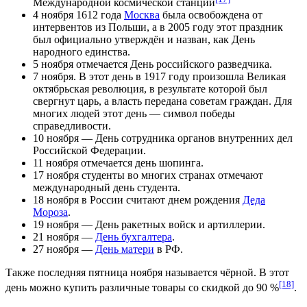
Международной космической станции
4 ноября
1612 года
Москва
была освобождена от
интервентов из
Польши
, а в 2005 году этот праздник
был официально утверждён и назван, как
День
народного единства
.
5 ноября
отмечается
День российского разведчика
.
7 ноября
. В этот день в
1917 год
у произошла
Великая
октябрьская революция
, в результате которой был
свергнут царь, а власть передана советам граждан. Для
многих людей этот день — символ победы
справедливости.
10 ноября
—
День сотрудника орга
нов внутренних дел
Российской Федерации
.
11 ноября
отмечается
день шопинга
.
17 ноября
студенты во многих странах отмечают
международный день студента
.
18 ноября
в России считают днем рождения
Деда
Мороза
.
19 ноября
—
День ракетных войск и артиллерии
.
21 ноября
—
День бухгалтера
.
27 ноября
—
День матери
в РФ.
Также последняя пятница ноября называется чёрной. В этот
[18]
день можно купить различные товары со скидкой до 90 %
.