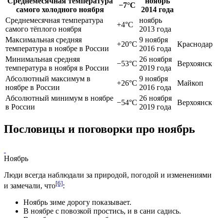
Среднемесячная температура
ноябрь
−7°С
самого холодного ноября
2014 года
Среднемесячная температура
ноябрь
+4°С
самого тёплого ноября
2013 года
Максимальная средняя
9 ноября
+20°С
Краснодар
температура в ноябре в России
2016 года
Минимальная средняя
26 ноября
−53°С
Верхоянск
температура в ноября в России
2019 года
Абсолютный максимум в
9 ноября
+26°С
Майкоп
ноябре в России
2016 года
Абсолютный минимум в ноябре
26 ноября
−54°С
Верхоянск
в России
2019 года
Пословицы и поговорки про ноябрь
Ноябрь
Люди всегда наблюдали за природой, погодой и изменениями
[6]
и замечали, что
:
Ноябрь зиме дорогу показывает.
В ноябре с
повозкой
простись, и в сани садись.