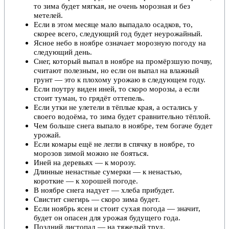
то зима будет мягкая, не очень морозная и без
метелей
.
Если в этом месяце мало выпадало осадков, то,
скорее всего, следующий год будет неурожайный.
Ясное небо в ноябре означает морозную погоду на
следующий день.
Снег, который выпал в ноябре на промёрзшую почву,
считают полезным, но если он выпал на влажный
грунт — это к плохому урожаю в следующем году.
Если поутру виден иней, то скоро морозы, а если
стоит
туман
, то грядёт
оттепель
.
Если утки не улетели в тёплые края, а остались у
своего водоёма, то зима будет сравнительно тёплой.
Чем больше снега выпало в ноябре, тем богаче будет
урожай.
Если комары ещё не легли в спячку в ноябре, то
морозов зимой можно не бояться.
Иней на деревьях — к морозу.
Длинные ненастные сумерки — к ненастью,
короткие — к хорошей погоде.
В ноябре снега надует — хлеба прибудет.
Свистит
снегирь
— скоро зима будет.
Если ноябрь ясен и стоит сухая погода — значит,
будет он опасен для урожая будущего года.
Поздний листопад — на тяжелый труд.