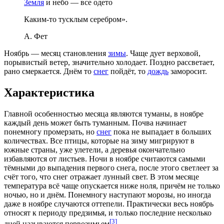
Земля
и небо — все одето
Каким-то тусклым серебром».
А. Фет
Ноябрь — месяц становления
зимы
. Чаще дует верховой,
порывистый
ветер
, значительно холодает. Поздно рассветает,
рано смеркается. Днём то
снег
пойдёт, то
дождь
заморосит.
Характеристика
Главной особенностью месяца являются
туманы
, в ноябре
каждый день может быть туманным. Почва начинает
понемногу промерзать, но
снег
пока не выпадает в больших
количествах. Все птицы, которые на зиму мигрируют в
южные страны, уже улетели, а деревья окончательно
избавляются от листьев. Ночи в ноябре считаются самыми
тёмными до выпадения первого снега, после этого светлеет за
счёт того, что снег отражает лунный свет. В этом месяце
температура всё чаще опускается ниже ноля, причём не только
ночью, но и днём. Понемногу наступают морозы, но иногда
даже в ноябре случаются оттепели. Практически весь ноябрь
относят к периоду предзимья, и только последние несколько
[3]
дней называются первозимьем
.