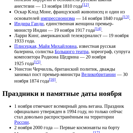
[12]
анестезии —
13 ноября
1810 года
.
Оскар Клод Моне
, французский живописец и один из
[13]
основателей
импрессионизма
—
14 ноября
1840 года
.
Индира Ганди
, единственная женщина премьер-
[14]
министр
Индии
—
19 ноября
1917 года
.
Ларри Кинг,
американский тележурналист —
19 ноября
1933 года.
Плисецкая, Майя Михайловна
, известная русская
балерина, солистка
Большого театра
, хореограф, супруга
композитора Родиона Щедрина —
20 ноября
[15]
1925 года
.
Уинстон Черчилль
, британский политик, дважды
занимал пост премьер-министра
Великобритании
—
30
[16]
ноября
1874 года
.
Праздники и памятные даты ноября
1 ноября
отмечают
всемирный день вегана
. Праздник
официально утвержден в 1994 году, но только сейчас
стал довольно распространённым на территории
России
.
2 ноября
2000 года — Первые космонавты на борту
[17]