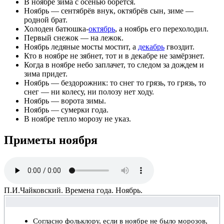
В ноябре зима с осенью борется.
Ноябрь — сентябрёв внук, октябрёв сын, зиме —
родной брат.
Холоден батюшка-
октябрь
, а ноябрь его перехолодил.
Первый снежок — на лежок.
Ноябрь ледяные мосты мостит, а
декабрь
гвоздит.
Кто в ноябре не зябнет, тот и в декабре не замёрзнет.
Когда в ноябре небо заплачет, то следом за дождем и
зима придет.
Ноябрь — бездорожник: то снег то грязь, то грязь, то
снег — ни колесу, ни полозу нет ходу.
Ноябрь — ворота зимы.
Ноябрь — сумерки года.
В ноябре тепло морозу не указ.
Приметы ноября
П.И.Чайковский. Времена года. Ноябрь.
Согласно фольклору, если в ноябре не было морозов,