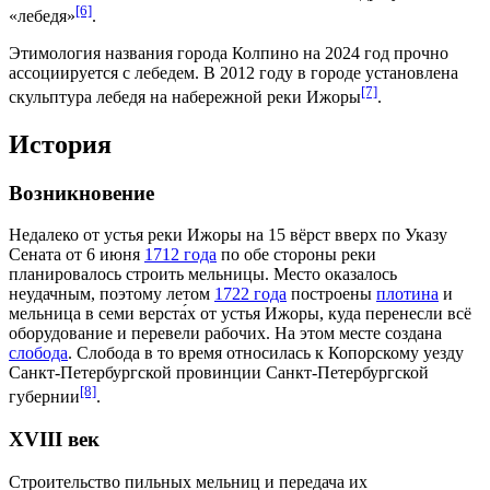
[6]
«лебедя»
.
Этимология названия города Колпино на
2024 год
прочно
ассоциируется с
лебедем
. В
2012 году
в городе установлена
[7]
скульптура лебедя на набережной реки
Ижоры
.
История
Возникновение
Недалеко от устья
реки Ижоры
на 15
вёрст
вверх по Указу
Сената от
6 июня
1712 года
по обе стороны реки
планировалось строить мельницы. Место оказалось
неудачным, поэтому летом
1722 года
построены
плотина
и
мельница
в семи верста́х от устья Ижоры, куда перенесли всё
оборудование и перевели рабочих. На этом месте создана
слобода
. Слобода в то время относилась к
Копорскому уезду
Санкт-Петербургской провинции Санкт-Петербургской
[8]
губернии
.
XVIII век
Строительство
пильных мельниц и передача их