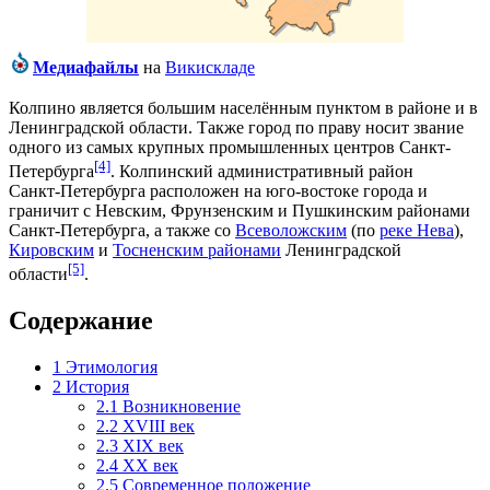
Медиафайлы
на
Викискладе
Колпино является большим населённым пунктом в районе и в
Ленинградской области
. Также город по праву носит звание
одного из самых крупных промышленных центров Санкт-
[4]
Петербурга
. Колпинский административный район
Санкт‑Петербурга расположен на юго-востоке города и
граничит с
Невским
,
Фрунзенским
и
Пушкинским районами
Санкт‑Петербурга, а также со
Всеволожским
(по
реке Нева
),
Кировским
и
Тосненским районами
Ленинградской
[5]
области
.
Содержание
1
Этимология
2
История
2.1
Возникновение
2.2
XVIII век
2.3
XIX век
2.4
XX век
2.5
Современное положение