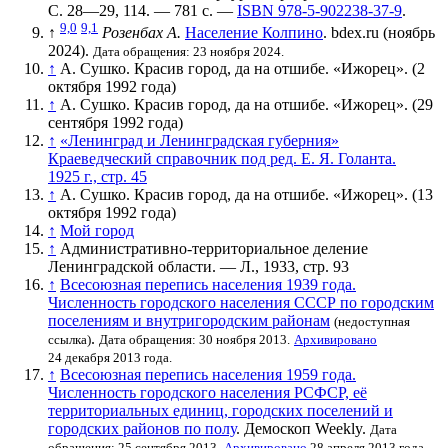
С. 28—29, 114. — 781 с. —
ISBN 978-5-902238-37-9
.
9,0
9,1
↑
Розенбах А.
Население Колпино
. bdex.ru (ноябрь
2024).
Дата обращения: 23 ноября 2024.
↑
А. Сушко. Красив город, да на отшибе. «Ижорец». (2
октября 1992 года)
↑
А. Сушко. Красив город, да на отшибе. «Ижорец». (29
сентября 1992 года)
↑
«Ленинград и Ленинградская губерния»
Краеведческий справочник под ред. Е. Я. Голанта.
1925 г., стр. 45
↑
А. Сушко. Красив город, да на отшибе. «Ижорец». (13
октября 1992 года)
↑
Мой город
↑
Административно-территориальное деление
Ленинградской области. — Л., 1933, стр. 93
↑
Всесоюзная перепись населения 1939 года.
Численность городского населения СССР по городским
поселениям и внутригородским районам
(недоступная
.
ссылка)
Дата обращения: 30 ноября 2013.
Архивировано
24 декабря 2013 года.
↑
Всесоюзная перепись населения 1959 года.
Численность городского населения РСФСР, её
территориальных единиц, городских поселений и
городских районов по полу
. Демоскоп Weekly.
Дата
обращения: 25 сентября 2013.
Архивировано
28 апреля 2013 года.