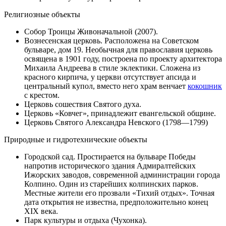
Религиозные объекты
Собор Троицы Живоначальной (2007).
Вознесенская церковь
. Расположена на Советском
бульваре, дом 19. Необычная для православия церковь
освящена в
1901 году
, построена по проекту архитектора
Михаила Андреева
в стиле
эклектики
. Сложена из
красного кирпича, у церкви отсутствует апсида и
центральный купол, вместо него храм венчает
кокошник
с крестом.
Церковь сошествия Святого духа.
Церковь «Ковчег», принадлежит
евангельской
общине.
Церковь Святого Александра Невского
(1798—1799)
Природные и гидротехнические объекты
Городской сад
. Простирается на бульваре Победы
напротив исторического здания Адмиралтейских
Ижорских заводов, современной администрации города
Колпино. Один из старейших колпинских парков.
Местные жители его прозвали «Тихий отдых». Точная
дата открытия не известна, предположительно конец
XIX века
.
Парк культуры и отдыха (
Чухонка
).