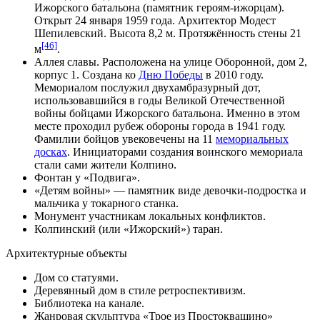
Ижорского батальона (памятник героям-ижорцам).
Открыт
24 января
1959 года
. Архитектор
Модест
Шепилевский
. Высота 8,2 м. Протяжённость стены 21
[46]
м
.
Аллея славы
. Расположена на улице Оборонной, дом 2,
корпус 1. Создана ко
Дню Победы
в
2010 году
.
Мемориалом послужил двухамбразурный дот,
использовавшийся в годы Великой Отечественной
войны бойцами Ижорского батальона. Именно в этом
месте проходил рубеж обороны города в
1941 году
.
Фамилии бойцов увековечены на 11
мемориальных
досках
. Инициаторами создания воинского мемориала
стали сами жители Колпино.
Фонтан у «Подвига».
«Детям войны» — памятник виде девочки-подростка и
мальчика у токарного станка.
Монумент участникам локальных конфликтов.
Колпинский (или «Ижорский») таран
.
Архитектурные объекты
Дом со статуями.
Деревянный дом в стиле
ретроспективизм
.
Библиотека на канале.
Жанровая скульптура «
Трое из Простоквашино
»