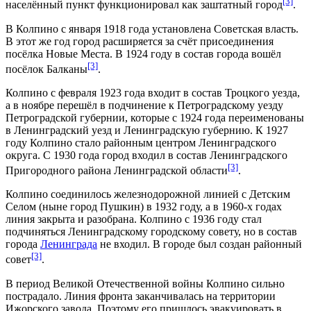
[3]
населённый пункт функционировал как заштатный город
.
В Колпино с января
1918 года
установлена
Советская власть
.
В этот же год город расширяется за счёт присоединения
посёлка Новые Места. В 1924 году в состав города вошёл
[3]
посёлок
Балканы
.
Колпино с февраля
1923 года
входит в состав Троцкого уезда,
а в ноябре перешёл в подчинение к Петроградскому уезду
Петроградской губернии, которые с
1924 года
переименованы
в Ленинградский уезд и Ленинградскую губернию. К
1927
году
Колпино стало районным центром Ленинградского
округа. С
1930 года
город входил в состав Ленинградского
[3]
Пригородного района
Ленинградской области
.
Колпино соединилось железнодорожной линией с Детским
Селом (ныне город
Пушкин
) в
1932 году
, а в
1960-х годах
линия закрыта и разобрана. Колпино с
1936 году
стал
подчиняться Ленинградскому городскому совету, но в состав
города
Ленинграда
не входил. В городе был создан районный
[3]
совет
.
В период
Великой Отечественной войны
Колпино сильно
пострадало. Линия фронта заканчивалась на территории
Ижорского завода. Поэтому его пришлось эвакуировать в