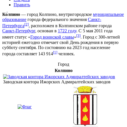
Править
Ко́лпино
— город Колпино, внутригородское
муниципальное
образование
города федерального значения
Санкт-
[2]
Петербурга
, расположен в
Колпинском районе
города
Санкт-Петербург
, основан в
1722 году
. С
5 мая
2011 года
[3]
имеет статус «
Город воинской славы
»
. Город с 300-летней
историей ежегодно отмечает свой День рождения в первую
субботу сентября. По состоянию на 2023 год население
[1]
города составляет 143 914
человек.
Город
Колпино
Заводская контора Ижорских Адмиралтейских заводов