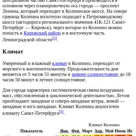
центральной частью Санкт-Петербурга производится в
основном через планировочную ось города —
проспект
Ленина
, который переходит в
Колпинское шоссе
. На севере
граница Колпина вплотную подходит к
Петрозаводскому
шоссе
(автодорога регионального значения 41К-121 Санкт-
Петербург —
Кировск
), через которое из Колпино можно
попасть в
Кировский район
и в восточную часть
[3]
Ленинградской области
.
Климат
Умеренный и влажный
климат
в Колпино, переходит от
морского к континентальному. Продолжительность дня
меняется от 5 часов 51 минуты в
зимнее солнцестояние
до 18
часов 50 минут в
летнее солнцестояние
.
Для города характерна систематическая смена воздушных
масс, обусловленная в циклонической деятельностью. Летом
преобладают
западные
и
северо-западные ветры
, зимой —
западные
и
юго-западные
. Климат Колпина аналогичен
[3]
климату Санкт-Петербурга
.
Климат Колпино
Показатель
Янв.
Фев.
Март
Апр.
Май
Июнь
Июл