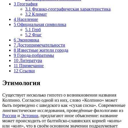
3
География
3.1
Физико-географическая характеристика
3.2
Климат
4
Население
5
Официальная символика
5.1
Герб
5.2
Флаг
6
Экономика
7
Достопримечательности
8
Известные жители города
9
Города-побратимы
10
Литература
11
Примечание
12
Ссылки
Этимология
Существует несколько
гипотез
о возникновении названия
Колпино. Согласно одной из них, слово «Колпино» может
быть переведено с
шведского
как «сухая сосна». Современные
лингвистические исследования, проведённые
филологами
из
России
и
Эстонии
, предлагают иное объяснение: название
может происходить от балтийско-славянских корней «
колпь
»
или «
колп
», что в своём основном значении подразумевает