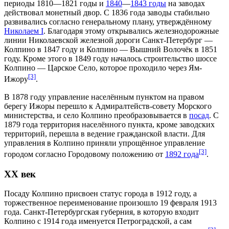
периоды
1810
—
1821 годы
и
1840
—
1843 годы
на заводах
действовал монетный двор. С
1836 года
заводы стабильно
развивались согласно генеральному плану, утверждённому
Николаем I
. Благодаря этому открывались железнодорожные
линии
Николаевской железной дороги
Санкт-Петербург —
Колпино в
1847 году
и Колпино —
Вышний Волочёк
в
1851
году
. Кроме этого в
1849 году
началось строительство шоссе
Колпино —
Царское Село
, которое проходило через
Ям-
[3]
Ижору
.
В
1878 году
управление населённым пунктом на правом
берегу Ижоры перешло к Адмиралтейств-совету
Морского
министерства
, и село Колпино преобразовывается в
посад
. С
1879 года
территория населённого пункта, кроме заводских
территорий, перешла в ведение гражданской власти. Для
управления в Колпино приняли упрощённое управление
[3]
городом согласно Городовому положению от
1892 года
.
XX век
Посаду Колпино присвоен статус города в
1912 году
, а
торжественное переименование произошло
19 февраля
1913
года
. Санкт-Петербургская губерния, в которую входит
Колпино с
1914 года
именуется Петроградской, а сам