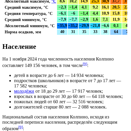
Абсолютный максимум,
°C
8,6
10,2
14,9
25,3
30,9
37,7
35,
Средний максимум, °C
−2,3
−1,4
4,1
9,2
16,1
20,5
22,
Средняя температура, °C
−6,1
−6
−1,4
4,4
10,9
15,8
18,
Средний минимум, °C
−7,9
−7,7
−2,9
1,6
7,1
11,9
14,
Абсолютный минимум, °C
−35,9
−35,2
−29,9
−21,8
−6,6
0,1
4,9
Норма осадков,
мм
40
31
35
33
38
64
78
Население
На
1 ноября
2024 года
численность населения Колпино
[9]
составляет 149 156 человек, в том числе
:
детей в возрасте до 6 лет — 14 934 человека;
подростков
(школьников) в возрасте от 7 до 17 лет —
17 582 человека;
молодёжи
от 18 до 29 лет — 17 917 человек;
взрослых в возрасте от 30 до 60 лет — 64 118 человек;
пожилых людей от 60 лет — 32 516 человек;
долгожителей старше 80 лет — 2 088 человек.
Национальный состав населения Колпино, исходя из
последней
переписи населения
, распределён следующим
[9]
образом
: