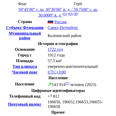
Флаг
Герб
59°45′00″ с. ш.
30°36′00″ в. д.
/
59.7500° с. ш.
(G)
(O)
(Я)
30.6000° в. д.
Страна
Россия
Субъект Федерации
Санкт-Петербург
Муниципальный
Колпинский район
район
История и география
Основание
1722 год
Город с
1912 года
Площадь
57,5 км²
Тип климата
умеренно-континентальный
Часовой пояс
UTC+3:00
Население
[1]
↗
Население
143 914
человек (2023)
Цифровые идентификаторы
Телефонный код
+7 812
196650, 196652,196653,196655-
Почтовый индекс
196658
Прочее