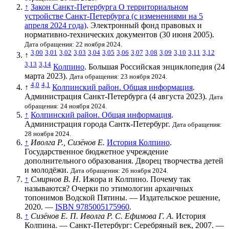
↑
Закон Санкт-Петербурга О территориальном
устройстве Санкт-Петербурга (с изменениями на 5
апреля 2024 года)
. Электронный фонд правовых и
нормативно-технических документов (30 июня 2005).
Дата обращения: 22 ноября 2024.
3,00
3,01
3,02
3,03
3,04
3,05
3,06
3,07
3,08
3,09
3,10
3,11
3,12
↑
3,13
3,14
Колпино
. Большая Российская энциклопедия (24
марта 2023).
Дата обращения: 23 ноября 2024.
4,0
4,1
↑
Колпинский район. Общая информация
.
Администрация Санкт-Петербурга (4 августа 2023).
Дата
обращения: 24 ноября 2024.
↑
Колпинский район. Общая информация
.
Администрация города Сантк-Петербург.
Дата обращения:
28 ноября 2024.
↑
Иволга Р., Сизёнов Е.
История Колпино
.
Государственное бюджетное учреждение
дополнительного образования. Дворец творчества детей
и молодёжи.
Дата обращения: 26 ноября 2024.
↑
Смирнов В. Н.
Ижора и Колпино. Почему так
называются? Очерки по этимологии архаичных
топонимов Водской Пятины. — Издательское решение,
2020. —
ISBN 9785005175960
.
↑
Сизёнов Е. П.
Иволга Р. С.
Ефимова Г. А.
История
Колпина. — Санкт-Петербург: Серебряный век, 2007. —