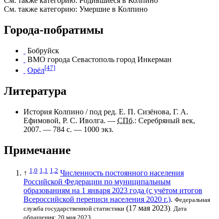
См. также категорию:
Родившиеся в Колпино
См. также категорию:
Умершие в Колпино
Города-побратимы
Бобруйск
ВМО города Севастополь город Инкерман
[47]
Орёл
Литература
История Колпино / под ред. Е. П. Сизёнова, Г. А.
Ефимовой, Р. С. Иволга. —
СПб.
:
Серебряный век
,
2007. — 784 с. —
1000 экз.
Примечание
1,0
1,1
1,2
↑
Численность постоянного населения
Российской Федерации по муниципальным
образованиям на 1 января 2023 года (с учётом итогов
Всероссийской переписи населения 2020 г.)
.
Федеральная
(17 мая 2023)
служба государственной статистики
.
Дата
обращения: 20 мая 2023.