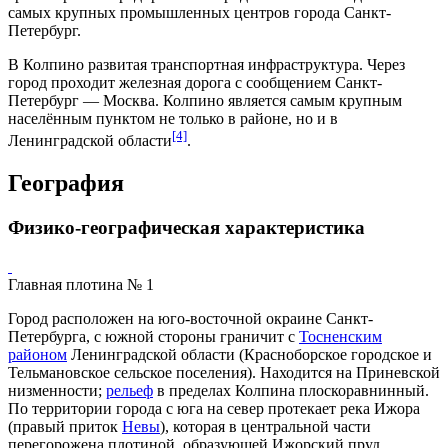
самых крупных промышленных центров города Санкт-
Петербург.
В Колпино развитая транспортная
инфраструктура
. Через
город проходит железная дорога с сообщением Санкт-
Петербург —
Москва
. Колпино является самым крупным
населённым пунктом не только в районе, но и в
[4]
Ленинградской области
.
География
Физико-географическая характеристика
Главная плотина № 1
Город расположен на юго-восточной окраине Санкт-
Петербурга, с южной стороны граничит с
Тосненским
районом
Ленинградской области
(
Красноборское городское
и
Тельмановское сельское поселения
). Находится на
Приневской
низменности
;
рельеф
в пределах Колпина
плоскоравнинный
.
По территории города с юга на север протекает река
Ижора
(правый приток
Невы
), которая в центральной части
перегорожена плотиной, образующей
Ижорский пруд