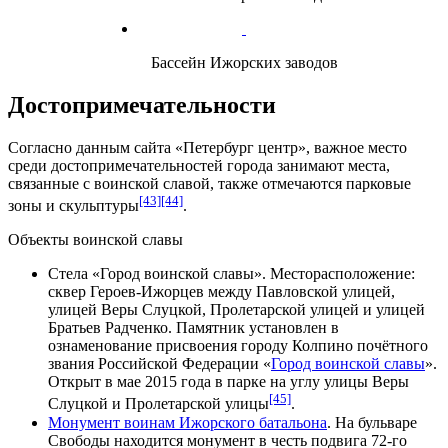
Бассейн Ижорских заводов
Достопримечательности
Согласно данным сайта «Петербург центр», важное место
среди достопримечательностей города занимают места,
связанные с воинской славой, также отмечаются парковые
[43]
[44]
зоны и скульптуры
.
Объекты воинской славы
Стела «Город воинской славы»
. Месторасположение:
сквер Героев-Ижорцев между Павловской улицей,
улицей Веры Слуцкой, Пролетарской улицей и улицей
Братьев Радченко. Памятник установлен в
ознаменование присвоения городу Колпино почётного
звания Российской Федерации «
Город воинской славы
».
Открыт в мае
2015 года
в парке на углу улицы Веры
[45]
Слуцкой и Пролетарской улицы
.
Монумент воинам Ижорского батальона
. На бульваре
Свободы находится монумент в честь подвига 72-го