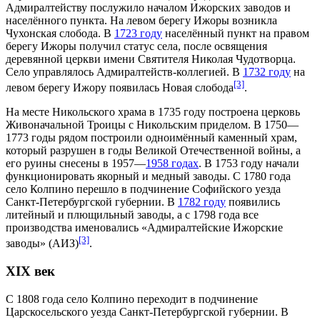
Адмиралтейству послужило началом
Ижорских заводов
и
населённого пункта. На левом берегу Ижоры возникла
Чухонская слобода
. В
1723 году
населённый пункт на правом
берегу Ижоры получил статус села, после освящения
деревянной церкви имени
Святителя Николая Чудотворца
.
Село управлялось
Адмиралтейств-коллегией
. В
1732 году
на
[3]
левом берегу Ижору появилась
Новая слобода
.
На месте Никольского храма в
1735 году
построена церковь
Живоначальной Троицы с Никольским приделом. В
1750
—
1773 годы
рядом построили одноимённый каменный храм,
который разрушен в годы
Великой Отечественной войны
, а
его руины снесены в
1957
—
1958 годах
. В 1753 году начали
функционировать якорный и медный заводы. С
1780 года
село Колпино перешло в подчинение
Софийского уезда
Санкт-Петербургской губернии. В
1782 году
появились
литейный и плющильный заводы, а с
1798 года
все
производства именовались
«Адмиралтейские Ижорские
[3]
заводы» (АИЗ)
.
XIX век
С
1808 года
село Колпино переходит в подчинение
Царскосельского уезда Санкт-Петербургской губернии. В