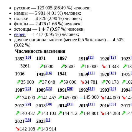
русские
— 129 005 (86.49 %) человек;
немцы
— 5 981 (4.01 %) человек;
поляки
— 4 326 (2.90 %) человек;
финны
— 2 476 (1.66 %) человек;
эстонцы — 1 447 (0.97 %) человек;
евреи
— 1 417 (0.95 %) человек;
другие национальности (менее 0,5 % каждая) — 4 505
(3.02 %).
Численность населения
[10]
[11]
[12]
1871
1897
1852
1910
1920
1923
↗
↗
↗
↘
↗
5261
6000
8500
16 000
11 343
13
[16]
[17]
[18]
1936
1941
1939
1959
1970
1975
↗
↗
↗
↘
↗
↗
35 000
37 648
59 000
34 781
70 178
10
[22]
[23]
[20]
[24]
[24]
1987
1989
1991
1992
1993
1994
↗
↗
↗
↘
↘
→
145 000
134 000
141 457
145 000
144 000
14
[29]
[30]
[31]
[32]
[33]
2012
2013
2014
2015
2016
2017
↗
↗
↗
↗
↘
↗
140 437
143 103
144 412
144 801
144 288
14
[38]
[1]
2021
2023
↘
↗
142 108
143 914