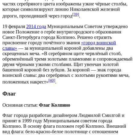
частях серебряного цвета изображены узкие чёрные столбы,
которые символизируют линию
Николаевской железной
[39]
дороги
, проходившей через город
.
19 февраля
2014 года
Муниципальным Советом утверждено
новое Положение о гербе внутригородского образования
Санкт-Петербурга города Колпино. Решено отразить
присвоение городу почётного звания
«город воинской
славы»
— за муниципальной короной добавлены два
скрещенных меча. «В серебряном щите червлёный столб,
обременённый тремя золотыми пламенями и сопровождаемый
двумя чёрными узкими столбами. Щит увенчан золотой
башенной короной без зубцов. За короной — знак города
воинской славы: два серебряных с золотыми рукоятями меча,
[40]
положенных накрест»
.
Флаг
Основная статья:
Флаг Колпино
Флаг города разработан
дизайнером
Людмилой Смилгой
и
принят в
1999 году
Муниципальным советом города
Колпино. В основу флага положен герб Колпино. Внешний
вид флага: бело-красно-белое
полотнище
с отношением