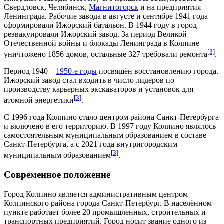
Свердловск
,
Челябинск
,
Магнитогорск
и на предприятия
Ленинграда. Рабочие завода в августе и сентябре
1941 года
сформировали
Ижорский батальон
. В
1944 году
в город
реэвакуировали Ижорский завод. За период Великой
Отечественной войны и
блокады Ленинграда
в Колпине
[3]
уничтожено 1856 домов, остальные 327 требовали ремонта
.
Период
1940
—
1950-е годы
посвящён восстановлению города.
Ижорский завод стал входить в число лидеров по
производству карьерных экскаваторов и установок для
[3]
атомной энергетики
.
С
1996 года
Колпино стало центром района Санкт-Петербурга
и включено в его территорию. В
1997 году
Колпино являлось
самостоятельным муниципальным образованием в составе
Санкт-Петербурга, а с
2021 года
внутригородским
[3]
муниципальным образованием
.
Современное положение
Город Колпино является административным центром
Колпинского района
города Санкт-Петербург. В населённом
пункте работает более 20 промышленных, строительных и
транспортных предприятий. Город носит звание одного из