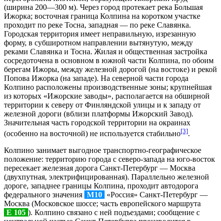
(ширина 200—300 м). Через город протекает река
Большая
Ижорка
; восточная граница Колпина на коротком участке
проходит по
реке Тосна
, западная — по
реке Славянка
.
Городская территория имеет неправильную, изрезанную
форму, в субширотном направлении вытянутую, между
реками Славянка и
Тосна
. Жилая и общественная застройка
сосредоточена в основном в южной части Колпина, по обоим
берегам Ижоры, между железной дорогой (на востоке) и
рекой
Попова Ижорка
(на западе). На северной части города
Колпино расположены производственные зоны; крупнейшая
из которых «Ижорские заводы», располагается на обширной
территории к северу от
Финляндской улицы
и к западу от
железной дороги (вблизи платформы
Ижорский Завод
).
Значительная часть городской территории на окраинах
[3]
(особенно на восточной) не используется стабильно
.
Колпино занимает выгодное транспортно-географическое
положение: территорию города с северо-запада на юго-восток
пересекает железная дорога Санкт-Петербург —
Москва
(
двухпутная
,
электрифицированная
). Параллельно железной
дороге, западнее границы Колпина, проходит автодорога
федерального значения
М10
«
Россия
» Санкт-Петербург —
Москва (
Московское шоссе
; часть европейского маршрута
E 105
). Колпино связано с ней подъездами; сообщение с