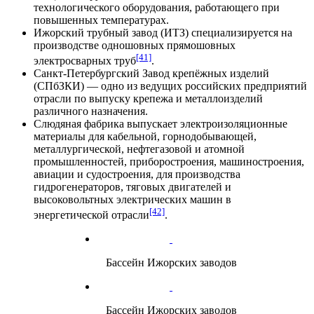
технологического оборудования, работающего при
повышенных температурах.
Ижорский трубный завод
(ИТЗ) специализируется на
производстве одношовных прямошовных
[41]
электросварных труб
.
Санкт-Петербургский Завод крепёжных изделий
(СПбЗКИ)
— одно из ведущих российских предприятий
отрасли по выпуску крепежа и металлоизделий
различного назначения.
Слюдяная фабрика
выпускает электроизоляционные
материалы для кабельной, горнодобывающей,
металлургической, нефтегазовой и атомной
промышленностей, приборостроения,
машиностроения
,
авиации
и
судостроения
, для производства
гидрогенераторов, тяговых двигателей и
высоковольтных электрических машин в
[42]
энергетической отрасли
.
Бассейн Ижорских заводов
Бассейн Ижорских заводов