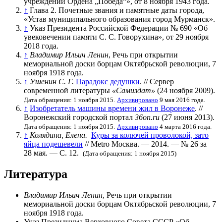
учреждении Ордена „Победа“», от 8 ноября 1943 года.
↑
Глава 2. Почетные звания и памятные даты города,
«Устав муниципального образования город Мурманск».
↑
Указ Президента Российской Федерации № 690 «Об
увековечении памяти С. С. Говорухина», от 29 ноября
2018 года.
↑
Владимир Ильич Ленин
, Речь при открытии
мемориальной доски борцам Октябрьской революции, 7
ноября 1918 года.
↑
Ушенин С. Г.
Парадокс дедушки
. // Сервер
современной литературы
«Самиздат»
(24 ноября 2009).
Дата обращения: 1 ноября 2015.
Архивировано
9 мая 2016 года.
↑
Изобретатель машины времени жил в Воронеже
. //
Воронежский городской портал
36on.ru
(27 июня 2013).
Дата обращения: 1 ноября 2015.
Архивировано
4 марта 2016 года.
↑
Колядина, Елена.
Куры за колючей проволокой, зато
яйца подешевели
//
Metro Москва
. — 2014. —
№ 26 за
28 мая
. —
С. 12
.
(Дата обращения: 1 ноября 2015)
Литература
Владимир Ильич Ленин
, Речь при открытии
мемориальной доски борцам Октябрьской революции, 7
ноября 1918 года.
Указ Президиума Верховного Совета СССР «Об