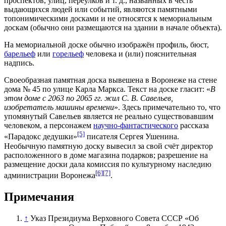
проспектов, улиц, переулков и т. д., названных в честь
выдающихся людей или событий, являются памятными
топонимическими досками и не относятся к мемориальным
доскам (обычно они размещаются на здании в начале объекта).
На мемориальной доске обычно изображён
профиль
,
бюст
,
барельеф
или
горельеф
человека и (или) пояснительная
надпись.
Своеобразная памятная доска вывешена в
Воронеже
на стене
дома № 45 по
улице Карла Маркса
. Текст на доске гласит: «
В
этом доме с 2063 по 2065 гг. жил С. В. Савельев,
изобретатель
машины времени
». Здесь примечательно то, что
упомянутый Савельев является не реально существовавшим
человеком, а персонажем
научно-фантастического
рассказа
[5]
«Парадокс дедушки»
писателя
Сергея Ушенина
.
Необычную памятную доску вывесил за свой счёт директор
расположенного в доме магазина подарков; разрешение на
размещение доски дала комиссия по культурному наследию
[6]
[7]
администрации Воронежа
.
Примечания
↑
Указ Президиума Верховного Совета СССР «Об