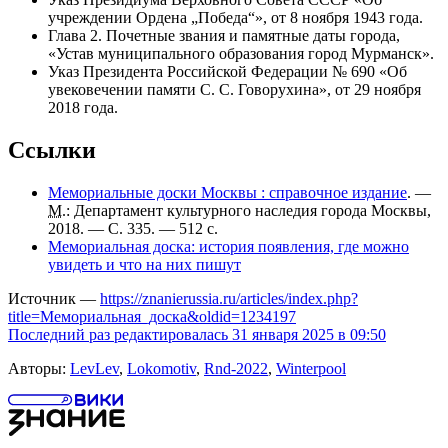
учреждении Ордена „Победа“», от 8 ноября 1943 года.
Глава 2. Почетные звания и памятные даты города,
«Устав муниципального образования город Мурманск».
Указ Президента Российской Федерации № 690 «Об
увековечении памяти С. С. Говорухина», от 29 ноября
2018 года.
Ссылки
Мемориальные доски Москвы : справочное издание
. —
М.
: Департамент культурного наследия города Москвы,
2018. — С. 335. — 512 с.
Мемориальная доска: история появления, где можно
увидеть и что на них пишут
Источник —
https://znanierussia.ru/articles/index.php?
title=Мемориальная_доска&oldid=1234197
Последний раз редактировалась 31 января 2025 в 09:50
Авторы:
LevLev
,
Lokomotiv
,
Rnd-2022
,
Winterpool