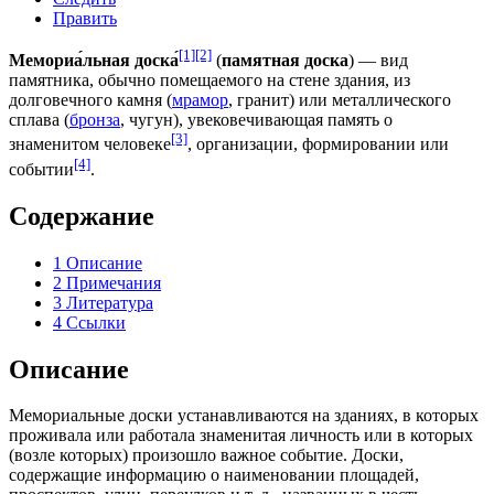
Править
[1]
[2]
Мемориа́льная доска́
(
памятная доска
) — вид
памятника
, обычно помещаемого на стене здания, из
долговечного
камня
(
мрамор
,
гранит
) или
металлического
сплава
(
бронза
,
чугун
), увековечивающая память о
[3]
знаменитом человеке
, организации,
формировании
или
[4]
событии
.
Содержание
1
Описание
2
Примечания
3
Литература
4
Ссылки
Описание
Мемориальные доски устанавливаются на зданиях, в которых
проживала или работала знаменитая личность или в которых
(возле которых) произошло важное событие. Доски,
содержащие информацию о наименовании площадей,