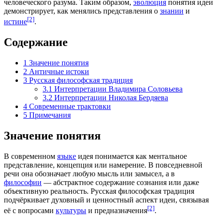
человеческого разума. Таким образом,
эволюция
понятия идеи
демонстрирует, как менялись представления о
знании
и
[2]
истине
.
Содержание
1
Значение понятия
2
Античные истоки
3
Русская философская традиция
3.1
Интерпретации Владимира Соловьева
3.2
Интерпретации Николая Бердяева
4
Современные трактовки
5
Примечания
Значение понятия
В современном
языке
идея понимается как ментальное
представление, концепция или намерение. В повседневной
речи она обозначает любую мысль или замысел, а в
философии
— абстрактное содержание сознания или даже
объективную реальность. Русская философская традиция
подчёркивает духовный и ценностный аспект идеи, связывая
[2]
её с вопросами
культуры
и предназначения
.