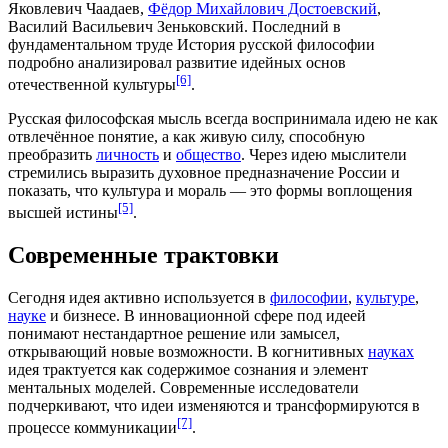
Яковлевич Чаадаев
,
Фёдор Михайлович Достоевский
,
Василий Васильевич Зеньковский
. Последний в
фундаментальном труде История русской философии
подробно анализировал развитие идейных основ
[6]
отечественной культуры
.
Русская философская мысль всегда воспринимала идею не как
отвлечённое понятие, а как живую силу, способную
преобразить
личность
и
общество
. Через идею
мыслители
стремились выразить духовное предназначение России и
показать, что культура и мораль — это формы воплощения
[5]
высшей истины
.
Современные трактовки
Сегодня идея активно используется в
философии
,
культуре
,
науке
и бизнесе. В инновационной сфере под идеей
понимают нестандартное решение или замысел,
открывающий новые возможности. В когнитивных
науках
идея трактуется как содержимое сознания и элемент
ментальных моделей. Современные исследователи
подчеркивают, что идеи изменяются и трансформируются в
[7]
процессе коммуникации
.