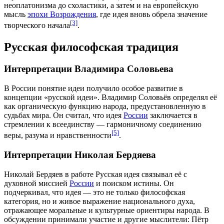
неоплатонизма до
схоластики
, а затем и на европейскую
мысль
эпохи Возрождения
, где идея вновь обрела значение
[3]
творческого начала
.
Русская философская традиция
Интерпретации Владимира Соловьева
В России понятие идеи получило особое развитие в
концепции «русской идеи». Владимир Соловьёв определял её
как органическую функцию
народа
, предустановленную в
судьбах
мира. Он считал, что идея
России
заключается в
стремлении к
всеединству
— гармоничному соединению
[5]
веры, разума и нравственности
.
Интерпретации Николая Бердяева
Николай Бердяев
в работе Русская идея связывал её с
духовной миссией
России
и поиском истины. Он
подчеркивал, что идея — это не только
философская
категория
, но и живое выражение национального духа,
отражающее моральные и культурные ориентиры народа. В
обсуждении принимали участие и другие мыслители:
Пётр