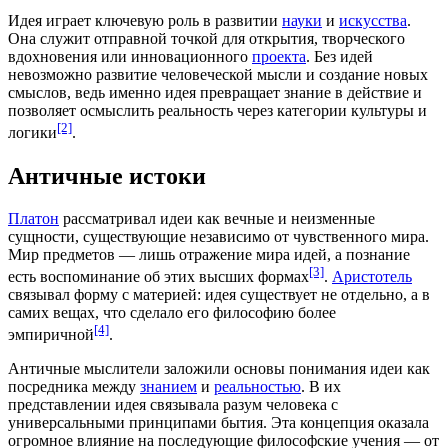
Идея играет ключевую роль в развитии
науки
и
искусства
.
Она служит отправной точкой для открытия, творческого
вдохновения или инновационного
проекта
. Без идей
невозможно развитие человеческой мысли и создание новых
смыслов, ведь именно идея превращает знание в действие и
позволяет осмыслить реальность через категории культуры и
[2]
логики
.
Античные истоки
Платон
рассматривал идеи как вечные и неизменные
сущности, существующие независимо от чувственного мира.
Мир предметов — лишь отражение мира идей, а познание
[3]
есть воспоминание об этих высших формах
.
Аристотель
связывал форму с материей: идея существует не отдельно, а в
самих вещах, что сделало его философию более
[4]
эмпиричной
.
Античные мыслители заложили основы понимания идеи как
посредника между
знанием
и
реальностью
. В их
представлении идея связывала разум человека с
универсальными
принципами бытия
. Эта концепция оказала
огромное влияние на последующие философские учения — от