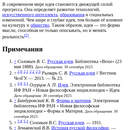
В современном мире идея становится движущей силой
прогресса. Она определяет развитие технологий,
искусственного интеллекта
,
образования
и социальных
изменений. Чем шире и глубже идея, тем больше её влияние
на культуру и
общество
. Таким образом, идея — это форма
мысли, способная не только описывать, но и менять
[2]
реальность
.
Примечания
↑
Соловьев В. С.
Русская идея
. Библиотека «Вехи» (23
мая 1888).
Дата обращения: 30 сентября 2025.
2,0
2,1
2,2
2,3
↑
Рымарь С. В.
Русская идея
// Вестник
ЧелГУ. — 2013. —
№ 23
.
3,0
3,1
↑
Огурцов А. П.
Идея
. Электронная библиотека
ИФ РАН » Новая философская энциклопедия » Идея.
Дата обращения: 30 сентября 2025.
↑
Бандуровский К. В.
Форма и материя
. Электронная
библиотека ИФ РАН » Новая философская
энциклопедия » Форма и Материя.
Дата обращения: 30
сентября 2025.
5,0
5,1
↑
Соловьев В.С.
Русская идея
. — 1911.
↑
Зеньковский В.В.
История русской философии
. —