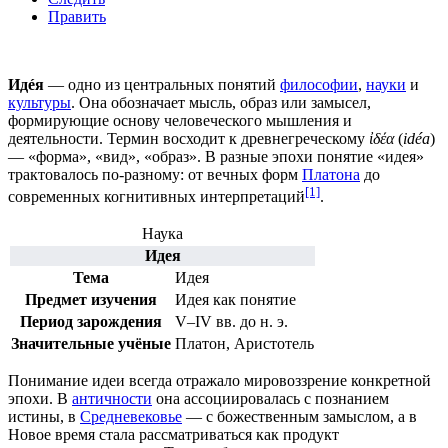
Править
Идéя
— одно из центральных понятий
философии
,
науки
и
культуры
. Она обозначает мысль, образ или замысел,
формирующие основу человеческого мышления и
деятельности. Термин восходит к древнегреческому
ἰδέα
(
idéa
)
— «форма», «вид», «образ». В разные эпохи понятие «идея»
трактовалось по-разному: от вечных форм
Платона
до
[1]
современных когнитивных интерпретаций
.
Наука
Идея
Тема
Идея
Предмет изучения
Идея как понятие
Период зарождения
V–IV вв. до н. э.
Значительные учёные
Платон, Аристотель
Понимание идеи всегда отражало
мировоззрение
конкретной
эпохи. В
античности
она ассоциировалась с познанием
истины, в
Средневековье
— с божественным замыслом, а в
Новое время стала рассматриваться как продукт