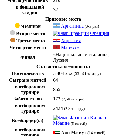
Число участников
210
в финальной
32
стадии
Призовые места
Аргентина
Чемпион
(3-й раз)
Франция
Второе место
Хорватия
Третье место
Четвёртое место
Марокко
«
Национальный стадион
»,
Финал
Лусаил
Статистика чемпионата
Посещаемость
3 404 252
(53 191 за игру)
Сыграно матчей
64
в отборочном
865
турнире
Забито голов
172
(2,69 за игру)
в отборочном
2424
(2,8 за игру)
турнире
Килиан
Бомбардир(ы)
Мбаппе
(8 мячей)
в отборочном
Али Мабхут
(14 мячей)
турнире