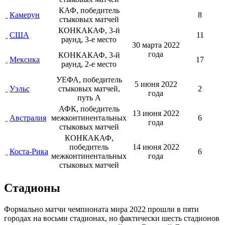
КАФ, победитель
Камерун
8
стыковых матчей
КОНКАКАФ, 3-й
США
11
раунд, 3-е место
30 марта
2022
года
КОНКАКАФ, 3-й
Мексика
17
раунд, 2-е место
УЕФА, победитель
5 июня
2022
Уэльс
стыковых матчей,
2
года
путь А
АФК, победитель
13 июня
2022
Австралия
межконтинентальных
6
года
стыковых матчей
КОНКАКАФ,
победитель
14 июня
2022
Коста-Рика
6
межконтинентальных
года
стыковых матчей
Стадионы
Формально матчи чемпионата мира 2022 прошли в пяти
городах на восьми стадионах, но фактически шесть стадионов