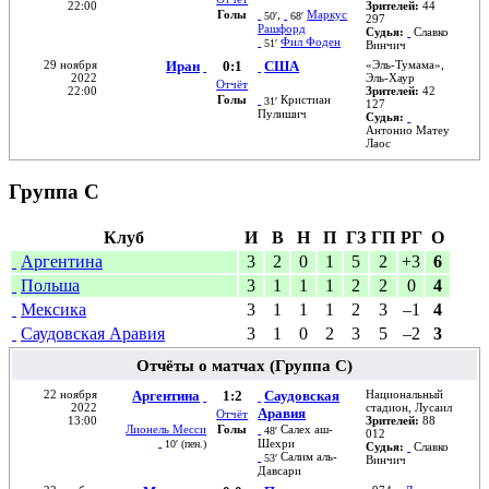
22:00
Зрителей:
44
Голы
,
Маркус
50′
68′
297
Рашфорд
Судья:
Славко
Фил Фоден
51′
Винчич
29 ноября
Иран
0:1
США
«
Эль-Тумама
»,
2022
Эль-Хаур
Отчёт
22:00
Зрителей:
42
Голы
Кристиан
31′
127
Пулишич
Судья:
Антонио Матеу
Лаос
Группа C
Клуб
И
В
Н
П
ГЗ
ГП
РГ
О
Аргентина
3
2
0
1
5
2
+3
6
Польша
3
1
1
1
2
2
0
4
Мексика
3
1
1
1
2
3
–1
4
Саудовская Аравия
3
1
0
2
3
5
–2
3
Отчёты о матчах (Группа C)
22 ноября
Аргентина
1:2
Саудовская
Национальный
2022
стадион
,
Лусаил
Аравия
Отчёт
13:00
Зрителей:
88
Лионель Месси
Голы
Салех аш-
48′
012
Шехри
10′ (
пен.
)
Судья:
Славко
Салим аль-
53′
Винчич
Давсари