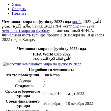
Язык
Следить
Править
2022 كأس
Чемпионат мира по футболу 2022 года
(
араб.
العالم لكرة القدم
‎,
англ.
2022 FIFA World Cup
) — 22-й
чемпионат мира по футболу
, организованный
ФИФА
.
Финальная часть турнира прошла с 20 ноября по 18 декабря
2022 года
в
Катаре
.
Чемпионат мира по футболу 2022 года
FIFA World Cup 2022
2022 كأس العالم لكرة القدم
Подробности чемпионата
Место проведения
Катар
Города
5
Стадионы
8
Сроки отборочного
июнь 2019
—
март 2022
турнира
Сроки финального
20 ноября
—
18 декабря 2022
турнира