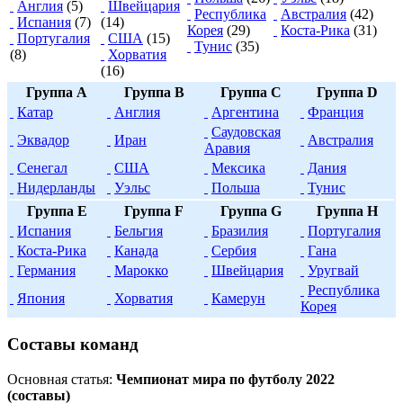
Англия
(5)
Швейцария
Республика
Австралия
(42)
Испания
(7)
(14)
Корея
(29)
Коста-Рика
(31)
Португалия
США
(15)
Тунис
(35)
(8)
Хорватия
(16)
Группа A
Группа B
Группа C
Группа D
Катар
Англия
Аргентина
Франция
Саудовская
Эквадор
Иран
Австралия
Аравия
Сенегал
США
Мексика
Дания
Нидерланды
Уэльс
Польша
Тунис
Группа E
Группа F
Группа G
Группа H
Испания
Бельгия
Бразилия
Португалия
Коста-Рика
Канада
Сербия
Гана
Германия
Марокко
Швейцария
Уругвай
Республика
Япония
Хорватия
Камерун
Корея
Составы команд
Основная статья:
Чемпионат мира по футболу 2022
(составы)