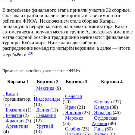
В жеребьёвке финального этапа приняли участие 32 сборные.
Сначала их разбили на четыре корзины в зависимости от
рейтинга ФИФА
. Исключением стала сборная Катара,
попавшую в первую корзину на правах организатора. Катар
автоматически получил место в группе A, поскольку именно с
матча сборной-хозяйки традиционно начинаются финальные
турниры Кубка мира. Ниже даны две таблицы —
распределение команд по четырём корзинам, а далее — итоги
[20]
жеребьёвки
.
Примечание: в скобках указан рейтинг ФИФА.
Корзина 1
Корзина 2
Корзина 3
Корзина 4
Мексика
(9)
Катар
Сенегал
(организатор,
Нидерланды
(20)
Камерун
(37)
51)
(10)
Иран
(21)
Канада
(38)
Бразилия
(1)
Дания
(11)
Япония
(23)
Эквадор
(46)
Бельгия
(2)
Германия
Марокко
Саудовская
Франция
(3)
(12)
(24)
Аравия
(49)
Аргентина
Уругвай
Сербия
(25)
Гана
(60)
(4)
(13)
Польша
(26)
Уэльс
(18)