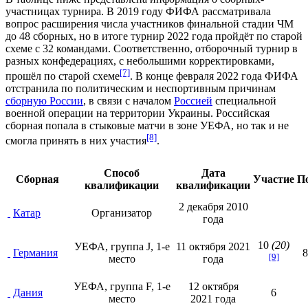
участницах турнира. В 2019 году ФИФА рассматривала
вопрос расширения числа участников финальной стадии ЧМ
до 48 сборных, но в итоге турнир 2022 года пройдёт по старой
схеме с 32 командами. Соответственно, отборочный турнир в
разных конфедерациях, с небольшими корректировками,
[7]
прошёл по старой схеме
. В конце февраля 2022 года ФИФА
отстранила по политическим и неспортивным причинам
сборную России
, в связи с началом
Россией
специальной
военной операции
на территории
Украины
. Российская
сборная попала в стыковые матчи в зоне УЕФА, но так и не
[8]
смогла принять в них участия
.
Способ
Дата
Сборная
Участие
П
квалификации
квалификации
2 декабря
2010
Катар
Организатор
года
10
(20)
УЕФА, группа J, 1-е
11 октября
2021
Германия
[9]
место
года
УЕФА, группа F, 1-е
12 октября
Дания
6
место
2021 года