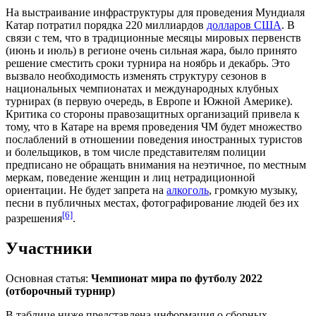
На выстраивание инфраструктуры для проведения Мундиаля
Катар потратил порядка 220 миллиардов
долларов США
. В
связи с тем, что в традиционные месяцы мировых первенств
(июнь и июль) в регионе очень сильная жара, было принято
решение сместить сроки турнира на ноябрь и декабрь. Это
вызвало необходимость изменять структуру сезонов в
национальных чемпионатах и международных клубных
турнирах (в первую очередь, в
Европе
и
Южной Америке
).
Критика со стороны правозащитных организаций привела к
тому, что в Катаре на время проведения ЧМ будет множество
послаблений в отношении поведения иностранных туристов
и болельщиков, в том числе представителям полиции
предписано не обращать внимания на неэтичное, по местным
меркам, поведение
женщин
и лиц
нетрадиционной
ориентации
. Не будет запрета на
алкоголь
, громкую музыку,
песни в публичных местах, фотографирование людей без их
[6]
разрешения
.
Участники
Основная статья:
Чемпионат мира по футболу 2022
(отборочный турнир)
В таблице ниже представлена информация о сборных-