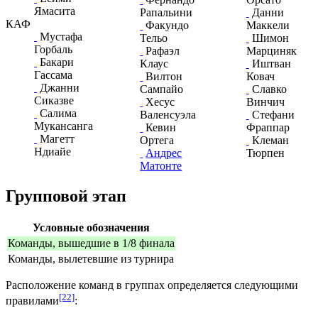
Ямасита
Рапальини
Данни
КАФ
Факундо
Маккели
Мустафа
Тельо
Шимон
Горбаль
Рафаэл
Марциняк
Бакари
Клаус
Иштван
Гассама
Вилтон
Ковач
Джанни
Сампайо
Славко
Сиказве
Хесус
Винчич
Салима
Валенсуэла
Стефани
Мукансанга
Кевин
Фраппар
Магетт
Ортега
Клеман
Ндиайе
Андрес
Тюрпен
Матонте
Групповой этап
Условные обозначения
Команды, вышедшие в 1/8 финала
Команды, вылетевшие из турнира
Расположение команд в группах определяется следующими
[22]
правилами
: