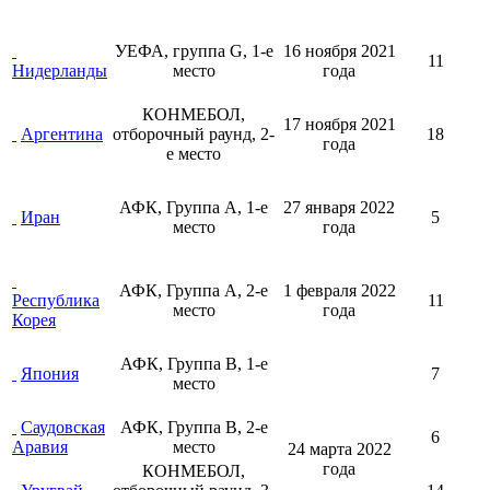
УЕФА, группа G, 1-е
16 ноября
2021
11
Нидерланды
место
года
КОНМЕБОЛ,
17 ноября
2021
Аргентина
отборочный раунд, 2-
18
года
е место
АФК
,
Группа A, 1-е
27 января
2022
Иран
5
место
года
АФК
,
Группа A, 2-е
1 февраля
2022
Республика
11
место
года
Корея
АФК
,
Группа B, 1-е
Япония
7
место
Саудовская
АФК
,
Группа B, 2-е
6
Аравия
место
24 марта
2022
года
КОНМЕБОЛ,