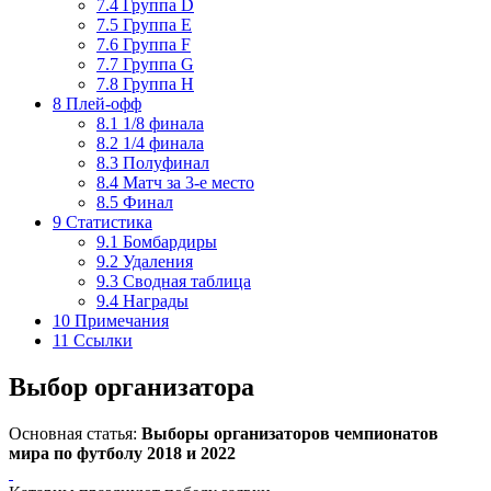
7.4
Группа D
7.5
Группа E
7.6
Группа F
7.7
Группа G
7.8
Группа H
8
Плей-офф
8.1
1/8 финала
8.2
1/4 финала
8.3
Полуфинал
8.4
Матч за 3-е место
8.5
Финал
9
Статистика
9.1
Бомбардиры
9.2
Удаления
9.3
Сводная таблица
9.4
Награды
10
Примечания
11
Ссылки
Выбор организатора
Основная статья:
Выборы организаторов чемпионатов
мира по футболу 2018 и 2022