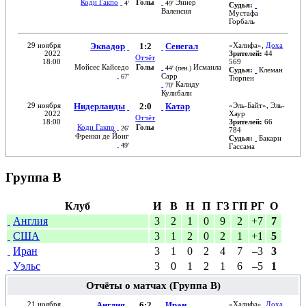
Коди Гакпо
Голы
Эннер
4′
49′
Судья:
Валенсия
Мустафа
Горбаль
29 ноября
Эквадор
1:2
Сенегал
«
Халифа
»,
Доха
2022
Зрителей:
44
Отчёт
18:00
569
Мойсес Кайседо
Голы
Исмаила
44′ (
пен.
)
Судья:
Клеман
Сарр
67′
Тюрпен
Калиду
70′
Кулибали
29 ноября
Нидерланды
2:0
Катар
«
Эль-Байт
»,
Эль-
2022
Хаур
Отчёт
18:00
Зрителей:
66
Коди Гакпо
Голы
26′
784
Френки де Йонг
Судья:
Бакари
49′
Гассама
Группа B
Клуб
И
В
Н
П
ГЗ
ГП
РГ
О
Англия
3
2
1
0
9
2
+7
7
США
3
1
2
0
2
1
+1
5
Иран
3
1
0
2
4
7
–3
3
Уэльс
3
0
1
2
1
6
–5
1
Отчёты о матчах (Группа B)
21 ноября
Англия
6:2
Иран
«
Халифа
»,
Доха