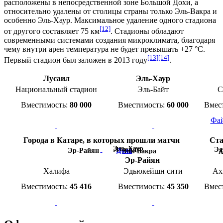
расположены в непосредственной зоне Большой Дохи, а
относительно удалены от столицы страны только Эль-Вакра и
особенно Эль-Хаур. Максимальное удаление одного стадиона
[12]
от другого составляет 75 км
. Стадионы обладают
современными системами создания
микроклимата
, благодаря
чему внутри арен температура не будет превышать +27 °C.
[13]
[14]
Первый стадион был заложен в 2013 году
.
Лусаил
Эль-Хаур
Национальный стадион
Эль-Байт
С
Вместимость:
80 000
Вместимость:
60 000
Вмес
Фай
Города в Катаре, в которых прошли матчи
Ст
Эль-Хаур
Эд
Лусаил
Доха
Эр-Райян
Эль-Вакра
Х
Эр-Райян
Халифа
Эдьюкейшн сити
Ах
Вместимость:
45 416
Вместимость:
45 350
Вмес