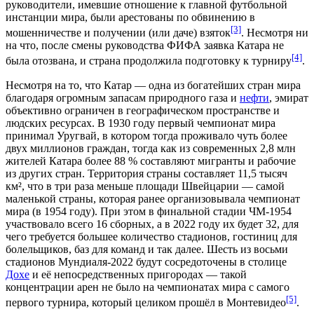
руководители, имевшие отношение к главной футбольной
инстанции мира, были арестованы по обвинению в
[3]
мошенничестве и получении (или даче)
взяток
. Несмотря ни
на что, после смены руководства ФИФА заявка Катара не
[4]
была отозвана, и страна продолжила подготовку к турниру
.
Несмотря на то, что Катар — одна из богатейших стран мира
благодаря огромным запасам
природного газа
и
нефти
, эмират
объективно ограничен в географическом пространстве и
людских ресурсах. В 1930 году первый
чемпионат мира
принимал
Уругвай
, в котором тогда проживало чуть более
двух миллионов граждан, тогда как из современных 2,8 млн
жителей Катара более 88 % составляют мигранты и рабочие
из других стран. Территория страны составляет 11,5 тысяч
км², что в три раза меньше площади
Швейцарии
— самой
маленькой страны, которая ранее организовывала чемпионат
мира (в
1954 году
). При этом в финальной стадии ЧМ-1954
участвовало всего 16 сборных, а в 2022 году их будет 32, для
чего требуется большее количество стадионов, гостиниц для
болельщиков, баз для команд и так далее. Шесть из восьми
стадионов Мундиаля-2022 будут сосредоточены в столице
Дохе
и её непосредственных пригородах — такой
концентрации арен не было на чемпионатах мира с самого
[5]
первого турнира, который целиком прошёл в
Монтевидео
.