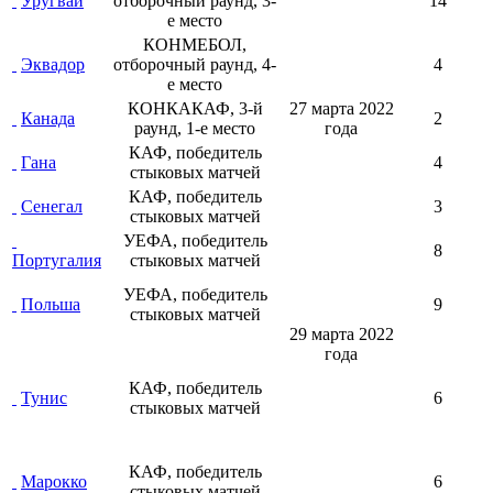
Уругвай
отборочный раунд, 3-
14
е место
КОНМЕБОЛ,
Эквадор
отборочный раунд, 4-
4
е место
КОНКАКАФ, 3-й
27 марта
2022
Канада
2
раунд, 1-е место
года
КАФ, победитель
Гана
4
стыковых матчей
КАФ, победитель
Сенегал
3
стыковых матчей
УЕФА, победитель
8
Португалия
стыковых матчей
УЕФА, победитель
Польша
9
стыковых матчей
29 марта
2022
года
КАФ, победитель
Тунис
6
стыковых матчей
КАФ, победитель
Марокко
6
стыковых матчей