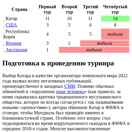
Первый
Второй
Третий
Четвёртый
Страна
тур
тур
тур
тур
Катар
11
10
11
14
США
3
5
6
8
Республика
4
5
5
выбыла
Корея
Япония
3
2
выбыла
Австралия
1
выбыла
Подготовка к проведению турнира
Выбор Катара в качестве организатора чемпионата мира 2022
года вызвал волну негативных публикаций,
преимущественно в западных
СМИ
. Помимо обычных
обвинений в «нарушении
прав человека
» (как правило, за
ними скрывалась критика традиционного мусульманского
общества, которое не всегда согласуется с так называемыми
новыми «
ценностями
»), авторы обвиняли Катар и ФИФА в
сговоре, чтобы Мундиаль был проведён именно в
ближневосточной стране. Особенно этот вопрос стал
педалироваться во время коррупционного скандала в ФИФА в
середине 2010-х годов. Многие высокопоставленные