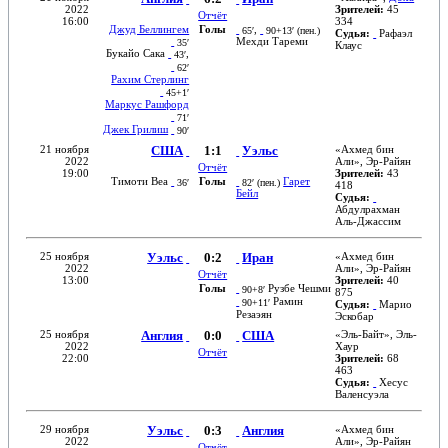
2022
Зрителей:
45
Отчёт
16:00
334
Джуд Беллингем
Голы
,
65′
90+13′ (
пен.
)
Судья:
Рафаэл
Мехди Тареми
35′
Клаус
Букайо Сака
,
43′
62′
Рахим Стерлинг
45+1′
Маркус Рашфорд
71′
Джек Грилиш
90′
21 ноября
США
1:1
Уэльс
«
Ахмед бин
2022
Али
»,
Эр-Райян
Отчёт
19:00
Зрителей:
43
Тимоти Веа
Голы
Гарет
36′
82′ (
пен.
)
418
Бейл
Судья:
Абдулрахман
Аль-Джассим
25 ноября
Уэльс
0:2
Иран
«
Ахмед бин
2022
Али
»,
Эр-Райян
Отчёт
13:00
Зрителей:
40
Голы
Рузбе Чешми
90+8′
875
Рамин
90+11′
Судья:
Марио
Резаэян
Эскобар
25 ноября
Англия
0:0
США
«
Эль-Байт
»,
Эль-
2022
Хаур
Отчёт
22:00
Зрителей:
68
463
Судья:
Хесус
Валенсуэла
29 ноября
Уэльс
0:3
Англия
«
Ахмед бин
2022
Али
»,
Эр-Райян
Отчёт