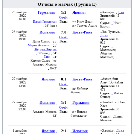
Отчёты о матчах (Группа E)
23 ноября
Германия
1:2
Япония
«
Халифа
»,
Доха
2022
Зрителей:
42
Отчёт
16:00
608
Илкай Гюндоган
Голы
Рицу Доан
75′
Судья:
Иван
Такума Асано
33′ (
пен.
)
83′
Бартон
23 ноября
Испания
7:0
Коста-Рика
«
Эль-Тумама
»,
2022
Доха
Отчёт
19:00
Зрителей:
40
Дани Ольмо
Голы
11′
013
Марко Асенсио
21′
Судья:
Ферран Торрес
Мохаммед
,
31′ (
пен.
)
54′
Абдулла
Гави
Мохамед
74′
Карлос Солер
90′
Альваро Мората
90+2′
27 ноября
Япония
0:1
Коста-Рика
«
Ахмед бин
2022
Али
»,
Эр-Райян
Отчёт
13:00
Зрителей:
41
Голы
Кейшер
81′
479
Фульер
Судья:
Майкл
Оливер
27 ноября
Испания
1:1
Германия
«
Эль-Байт
»,
Эль-
2022
Хаур
Отчёт
22:00
Зрителей:
68
Альваро Мората
Голы
Никлас
83′
895
Фюллькруг
62′
Судья:
Данни
Маккели
1 декабря
Япония
2:1
Испания
«
Халифа
»,
Доха