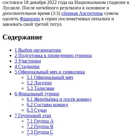
состоялся 18 декабря 2022 года на
Национальном стадионе
в
Лусаиле
. После ничейного результата в основное и
дополнительное время (3:3)
сборная Аргентины
сумела
одолеть
Францию
в серии послематчевых пенальти и
завоевать свой третий титул.
Содержание
1
Выбор организатора
2
Подготовка к проведению турнира
3
Участники
4
Стадионы
5
Официальный мяч и символика
5.1
Официальный мяч
5.2
Логотип
5.3
Талисман
6
Финальный турнир
6.1
Жеребьёвка и посев команд
6.2
Составы команд
6.3
Судьи
7
Групповой этап
7.1
Группа A
7.2
Группа B
7.3
Группа C