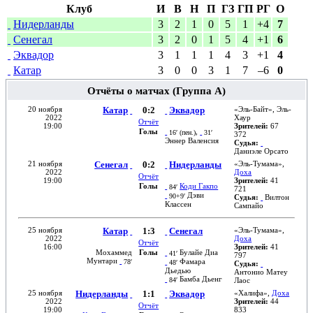
Клуб
И
В
Н
П
ГЗ
ГП
РГ
О
Нидерланды
3
2
1
0
5
1
+4
7
Сенегал
3
2
0
1
5
4
+1
6
Эквадор
3
1
1
1
4
3
+1
4
Катар
3
0
0
3
1
7
–6
0
Отчёты о матчах (Группа A)
20 ноября
Катар
0:2
Эквадор
«
Эль-Байт
»,
Эль-
2022
Хаур
Отчёт
19:00
Зрителей:
67
Голы
,
16′ (
пен.
)
31′
372
Эннер Валенсия
Судья:
Даниэле Орсато
21 ноября
Сенегал
0:2
Нидерланды
«
Эль-Тумама
»,
2022
Доха
Отчёт
19:00
Зрителей:
41
Голы
Коди Гакпо
84′
721
Дэви
90+9′
Судья:
Вилтон
Классен
Сампайо
25 ноября
Катар
1:3
Сенегал
«
Эль-Тумама
»,
2022
Доха
Отчёт
16:00
Зрителей:
41
Мохаммед
Голы
Булайе Диа
41′
797
Мунтари
Фамара
78′
48′
Судья:
Дьедью
Антонио Матеу
Бамба Дьенг
84′
Лаос
25 ноября
Нидерланды
1:1
Эквадор
«
Халифа
»,
Доха
2022
Зрителей:
44
Отчёт
19:00
833