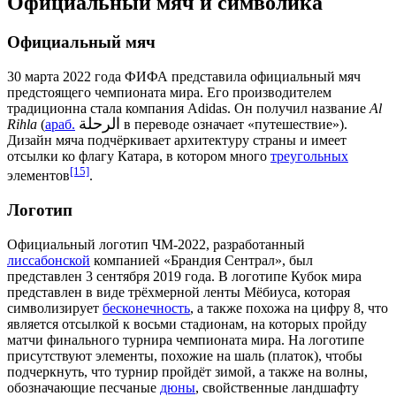
Официальный мяч и символика
Официальный мяч
30 марта 2022 года ФИФА представила официальный мяч
предстоящего чемпионата мира. Его производителем
традиционна стала компания
Adidas
. Он получил название
Al
الرحلة
Rihla
(
араб.
‎ в переводе означает «путешествие»).
Дизайн мяча подчёркивает архитектуру страны и имеет
отсылки ко
флагу Катара
, в котором много
треугольных
[15]
элементов
.
Логотип
Официальный логотип ЧМ-2022, разработанный
лиссабонской
компанией «Брандия Сентрал», был
представлен 3 сентября 2019 года. В логотипе
Кубок мира
представлен в виде трёхмерной
ленты Мёбиуса
, которая
символизирует
бесконечность
, а также похожа на цифру
8
, что
является отсылкой к восьми стадионам, на которых пройду
матчи финального турнира чемпионата мира. На логотипе
присутствуют элементы, похожие на
шаль
(платок), чтобы
подчеркнуть, что турнир пройдёт зимой, а также на волны,
обозначающие песчаные
дюны
, свойственные ландшафту