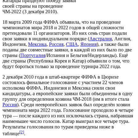
Катарцы празднуют победу заявки
своей страны на проведение
ЧМ-2022 (3 декабря 2010).
18 марта 2009 года
ФИФА
объявила, что на проведение
чемпионатов мира 2018 и 2022 годов в общей сложности
претендовали 11 организаторов. Из них семь стран подали
свои заявки в индивидуальном порядке (
Австралия
,
Англия
,
Индонезия
,
Мексика
,
Россия
,
США
,
Япония
), а также были
поданы две совместные заявки, в каждой из них было по две
страны (
Португалия
/
Испания
и
Бельгия
/
Нидерланды
). Ещё
две страны (
Республика Корея
и
Катар
) объявили о том, что
будут бороться только за проведение турнира 2022 года.
2 декабря
2010 года
в штаб-квартире ФИФА в
Цюрихе
состоялось финальное голосование с участием 22 членов
исполкома ФИФА. Индонезия и Мексика сняли свои
кандидатуры, а европейские заявки были объединены в одну
группу для определения хозяина
ЧМ-2018
(им в итоге стала
Россия
). Среди неевропейских заявок был определён хозяин
чемпионата мира 2022 года. Голосование проходило в четыре
тура — после каждого из них исключалась страна, набравшая
наименьшее число голосов. Катар выиграл все четыре тура.
Результаты голосования по турам приведены ниже в
[2]
таблице
.