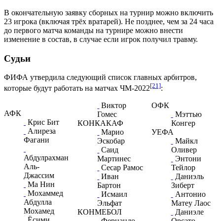
В окончательную заявку сборных на турнир можно включить
23 игрока (включая трёх вратарей). Не позднее, чем за 24 часа
до первого матча команды на турнире можно внести
изменение в состав, в случае если игрок получил травму.
Судьи
ФИФА утвердила следующий список главных арбитров,
[21]
которые будут работать на матчах ЧМ-2022
:
Виктор
ОФК
АФК
Гомес
Мэттью
Крис Бит
КОНКАКАФ
Конгер
Алиреза
Марио
УЕФА
Фагани
Эскобар
Майкл
Саид
Оливер
Абдулрахман
Мартинес
Энтони
Аль-
Сесар Рамос
Тейлор
Джассим
Иван
Даниэль
Ма Нин
Бартон
Зиберт
Мохаммед
Исмаил
Антонио
Абдулла
Эльфат
Матеу Лаос
Мохамед
КОНМЕБОЛ
Даниэле
Ёсими
Фернандо
Орсато