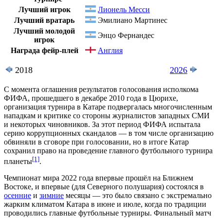
Лучший игрок
Лионель Месси
Лучший вратарь
Эмилиано Мартинес
Лучший молодой
Энцо Фернандес
игрок
Награда фейр-плей
Англия
2018
2026
С момента оглашения результатов голосования исполкома
ФИФА, прошедшего в декабре 2010 года в
Цюрихе
,
организация турнира в Катаре подвергалась многочисленным
нападкам и критике со стороны журналистов западных СМИ
и некоторых чиновников. За этот период
ФИФА
испытала
серию коррупционных скандалов — в том числе организацию
обвиняли в сговоре при голосовании, но в итоге Катар
сохранил право на проведение главного футбольного турнира
[1]
планеты
.
Чемпионат мира 2022 года впервые прошёл на
Ближнем
Востоке
, и впервые (для
Северного полушария
) состоялся в
осенние
и
зимние
месяцы — это было связано с экстремально
жарким климатом Катара в июне и июле, когда по традиции
проводились главные футбольные турниры. Финальный матч