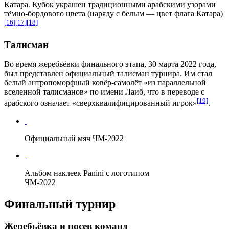
Катара. Кубок украшен традиционными
арабскими
узорами
тёмно-бордового цвета (наряду с белым — цвет флага Катара)
[16]
[17]
[18]
Талисман
Во время жеребьёвки финального этапа, 30 марта 2022 года,
был представлен официальный талисман турнира. Им стал
белый
антропоморфный
ковёр-самолёт «из параллельной
вселенной талисманов» по имени Лаиб, что в переводе с
[19]
арабского означает «сверхквалифицированный игрок»
.
Официальный мяч ЧМ-2022
Альбом наклеек
Panini
с логотипом
ЧМ-2022
Финальный турнир
Жеребьёвка и посев команд