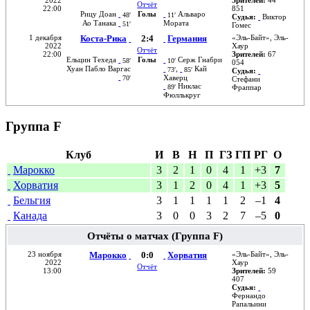
2022
Зрителей:
44
Отчёт
22:00
851
Рицу Доан
Голы
Альваро
48′
11′
Судья:
Виктор
Ао Танака
Мората
51′
Гомес
1 декабря
Коста-Рика
2:4
Германия
«
Эль-Байт
»,
Эль-
2022
Хаур
Отчёт
22:00
Зрителей:
67
Ельцин Техеда
Голы
Серж Гнабри
58′
10′
054
Хуан Пабло Варгас
,
Кай
73′
85′
Судья:
Хаверц
70′
Стефани
Никлас
89′
Фраппар
Фюллькруг
Группа F
Клуб
И
В
Н
П
ГЗ
ГП
РГ
О
Марокко
3
2
1
0
4
1
+3
7
Хорватия
3
1
2
0
4
1
+3
5
Бельгия
3
1
1
1
1
2
–1
4
Канада
3
0
0
3
2
7
–5
0
Отчёты о матчах (Группа F)
23 ноября
Марокко
0:0
Хорватия
«
Эль-Байт
»,
Эль-
2022
Хаур
Отчёт
13:00
Зрителей:
59
407
Судья:
Фернандо
Рапальини