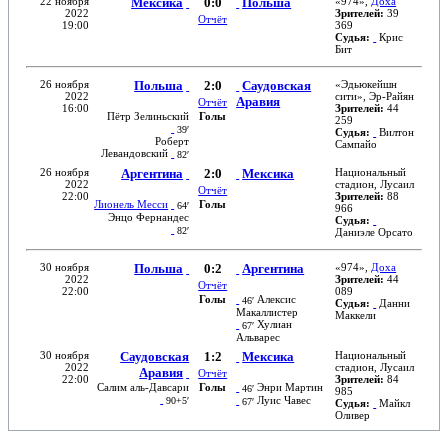
22 ноября
Мексика
0:0
Польша
«
974
»,
Доха
2022
Зрителей:
39
Отчёт
19:00
369
Судья:
Крис
Бит
26 ноября
Польша
2:0
Саудовская
«
Эдьюкейшн
2022
сити
»,
Эр-Райян
Аравия
Отчёт
16:00
Зрителей:
44
Пётр Зелиньский
Голы
259
39′
Судья:
Вилтон
Роберт
Сампайо
Левандовский
82′
26 ноября
Аргентина
2:0
Мексика
Национальный
2022
стадион
,
Лусаил
Отчёт
22:00
Зрителей:
88
Лионель Месси
Голы
64′
966
Энцо Фернандес
Судья:
82′
Даниэле Орсато
30 ноября
Польша
0:2
Аргентина
«
974
»,
Доха
2022
Зрителей:
44
Отчёт
22:00
089
Голы
Алексис
46′
Судья:
Данни
Макаллистер
Маккели
Хулиан
67′
Альварес
30 ноября
Саудовская
1:2
Мексика
Национальный
2022
стадион
,
Лусаил
Аравия
Отчёт
22:00
Зрителей:
84
Салим аль-Давсари
Голы
Энри Мартин
46′
985
Луис Чавес
90+5′
67′
Судья:
Майкл
Оливер