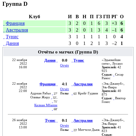
Группа D
Клуб
И
В
Н
П
ГЗ
ГП
РГ
О
Франция
3
2
0
1
6
3
+3
6
Австралия
3
2
0
1
3
4
–1
6
Тунис
3
1
1
1
1
1
0
4
Дания
3
0
1
2
1
3
–2
1
Отчёты о матчах (Группа D)
22 ноября
Дания
0:0
Тунис
«
Эдьюкейшн
2022
сити
»,
Лусаил
Отчёт
16:00
Зрителей:
42
925
Судья:
Сесар
Рамос
22 ноября
Франция
4:1
Австралия
«
Эль-Джануб
»,
2022
Эль-Вакра
Отчёт
22:00
Зрителей:
40
Адриан Рабьо
Голы
Крейг Гудвин
27′
65′
875
Оливье Жиру
,
32′
Судья:
Виктор
71′
Гомес
Килиан Мбаппе
68′
26 ноября
Тунис
0:1
Австралия
«
Эль-Джануб
»,
2022
Эль-Вакра
Отчёт
13:00
Зрителей:
41
Голы
Митчелл Дьюк
23′
823
Судья: