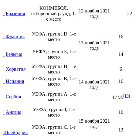
КОНМЕБОЛ,
12 ноября
2021
Бразилия
отборочный раунд, 1-
22
года
е место
УЕФА, группа D, 1-е
Франция
16
место
13 ноября
2021
года
УЕФА, группа E, 1-е
Бельгия
14
место
УЕФА, группа H, 1-е
Хорватия
6
место
УЕФА, группа B, 1-е
Испания
16
14 ноября
2021
место
года
УЕФА, группа A, 1-е
[10]
Сербия
3
(13)
место
УЕФА, группа I, 1-е
Англия
16
место
15 ноября
2021
года
УЕФА, группа C, 1-е
12
Швейцария
место