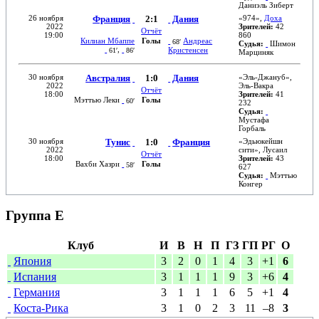
Даниэль Зиберт
26 ноября
Франция
2:1
Дания
«
974
»,
Доха
2022
Зрителей:
42
Отчёт
19:00
860
Килиан Мбаппе
Голы
Андреас
68′
Судья:
Шимон
,
Кристенсен
61′
86′
Марциняк
30 ноября
Австралия
1:0
Дания
«
Эль-Джануб
»,
2022
Эль-Вакра
Отчёт
18:00
Зрителей:
41
Мэттью Леки
Голы
60′
232
Судья:
Мустафа
Горбаль
30 ноября
Тунис
1:0
Франция
«
Эдьюкейшн
2022
сити
»,
Лусаил
Отчёт
18:00
Зрителей:
43
Вахби Хазри
Голы
58′
627
Судья:
Мэттью
Конгер
Группа E
Клуб
И
В
Н
П
ГЗ
ГП
РГ
О
Япония
3
2
0
1
4
3
+1
6
Испания
3
1
1
1
9
3
+6
4
Германия
3
1
1
1
6
5
+1
4
Коста-Рика
3
1
0
2
3
11
–8
3