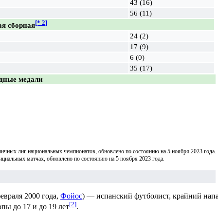
43 (16)
56 (11)
[* 2]
я сборная
24 (2)
17 (9)
6 (0)
35 (17)
дные медали
зличных лиг национальных чемпионатов, обновлено по состоянию на
5 ноября 2023 года
.
фициальных матчах, обновлено по состоянию на
5 ноября 2023 года
.
февраля
2000 года
,
Фойос
) —
испанский
футболист
, крайний нап
[2]
опы
до 17 и до 19 лет
.