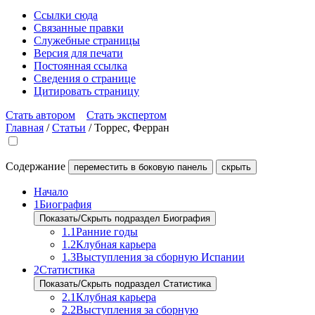
Ссылки сюда
Связанные правки
Служебные страницы
Версия для печати
Постоянная ссылка
Сведения о странице
Цитировать страницу
Стать автором
Стать экспертом
Главная
/
Статьи
/
Торрес, Ферран
Содержание
переместить в боковую панель
скрыть
Начало
1
Биография
Показать/Скрыть подраздел Биография
1.1
Ранние годы
1.2
Клубная карьера
1.3
Выступления за сборную Испании
2
Статистика
Показать/Скрыть подраздел Статистика
2.1
Клубная карьера
2.2
Выступления за сборную