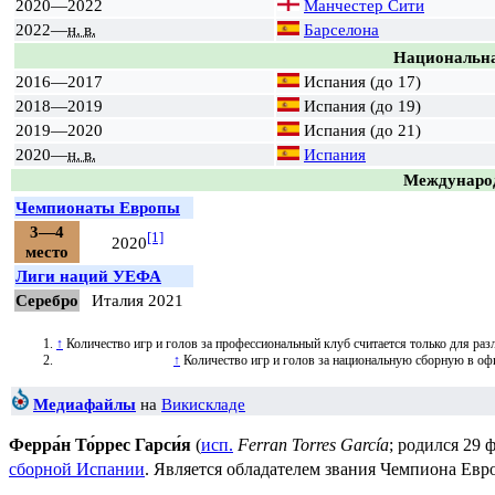
2020—2022
Манчестер Сити
2022—
н. в.
Барселона
Национальна
2016—2017
Испания (до 17)
2018—2019
Испания (до 19)
2019—2020
Испания (до 21)
2020—
н. в.
Испания
Междунаро
Чемпионаты Европы
3—4
[1]
2020
место
Лиги наций УЕФА
Серебро
Италия 2021
↑
Количество игр и голов за профессиональный клуб считается только для ра
↑
Количество игр и голов за национальную сборную в о
Медиафайлы
на
Викискладе
Ферра́н То́ррес Гарси́я
(
исп.
Ferran Torres García
; родился
29 
сборной Испании
. Является обладателем звания Чемпиона
Евр