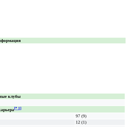
нформация
ные клубы
[* 1]
карьера
97 (9)
12 (1)