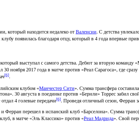
и, который находится недалеко от
Валенсии
. С детства увлекал
к клубу появилась благодаря отцу, который в 4 года впервые при
который выступал с самого детства. Дебют за вторую команду «
ал
30 ноября
2017 года
в матче против «
Реал Сарагоса
», где сраз
[6]
ач
.
глийским клубом «
Манчестер Сити
». Сумма трансфера составил
тона
».
30 августа
в поединке против «
Бернли
» Торрес забил сво
[6]
е отдал 4 голевые передачи
. Проведя отличный сезон, Ферран з
и Ферран перешел в испанский клуб «Барселона». Сумма трансфе
луб, в матче «Эль Классико» против «
Реал Мадрида
». Свой пер