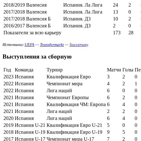
2018/2019
Валенсия
Испания. Ла Лига
24
2
2017/2018
Валенсия
Испания. Ла Лига
13
0
2017/2018
Валенсия Б
Испания. Д3
10
2
2016/2017
Валенсия Б
Испания. Д3
2
0
Показатели за всю карьеру
173
28
Источники
:
UEFA
—
Transfermarkt
—
Soccerway
.
Выступления за сборную
Год
Команда
Турнир
Матчи
Голы
Пе
2023
Испания
Квалификация Евро
3
2
0
2022
Испания
Чемпионат мира
4
2
1
2022
Испания
Лига наций
6
0
0
2021
Испания
Чемпионат Европы
6
2
0
2021
Испания
Квалификация ЧМ: Европа
6
4
0
2021
Испания
Лига наций
2
2
0
2020
Испания
Лига наций
6
4
0
2019
Испания U-21
Квалификация Евро U-21
5
0
0
2018
Испания U-19
Квалификация Евро U-19
9
5
0
2017
Испания U-17
Чемпионат мира U-17
7
2
0