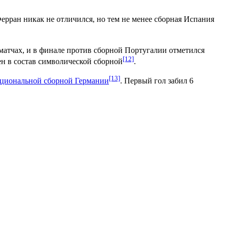
Ферран никак не отличился, но тем не менее сборная Испания
 матчах, и в финале против сборной Португалии отметился
[12]
ен в состав символической сборной
.
[13]
циональной сборной Германии
. Первый гол забил
6