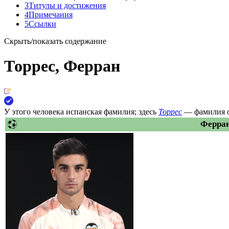
3
Титулы и достижения
4
Примечания
5
Ссылки
Скрыть/показать содержание
Торрес, Ферран
У этого человека
испанская
фамилия; здесь
Торрес
— фамилия 
Ферран