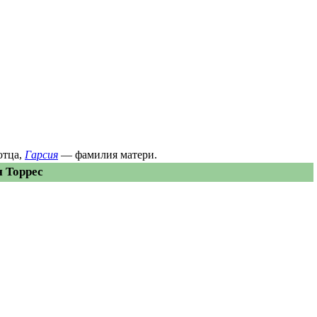
отца,
Гарсия
— фамилия матери.
 Торрес