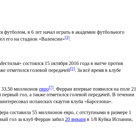
ся футболом, в 6 лет начал играть в академии
футбольного
[3]
вел его на стадион «Валенсии»
.
Местилья
» состоялся 1
5 октября
2016 года
в матче против
[5]
у же отметился голевой передачей
. За всё время в клубе
[7]
а 33,50 миллионов
евро
. Ферран впервые появился на поле
21
й первый гол, а также отметился голевой передачей. В течении
аинтересовал испанских скаутов клуба «Барселона».
ра составила 55 миллионов евро, с отступными в размере 1
вый гол за клуб Ферран забил
20 января
в 1/8 Кубка Испании,