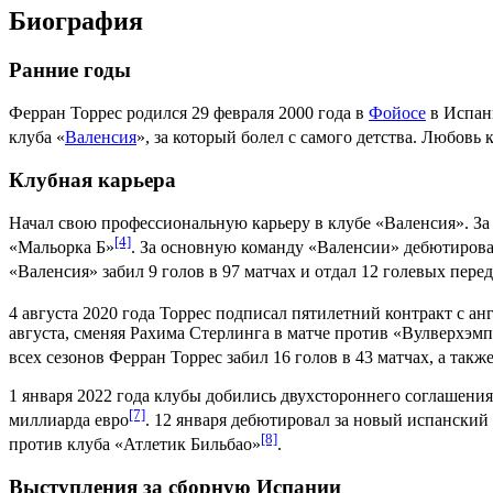
Биография
Ранние годы
Ферран Торрес родился
29 февраля
2000 года
в
Фойосе
в Испани
клуба
«
Валенсия
», за который болел с самого детства. Любовь 
Клубная карьера
Начал свою профессиональную карьеру в клубе «Валенсия». За 
[4]
«
Мальорка Б
»
. За основную команду «Валенсии» дебютиров
«Валенсия» забил 9 голов в 97 матчах и отдал 12 голевых перед
4 августа
2020 года
Торрес подписал пятилетний контракт с ан
августа
, сменяя
Рахима Стерлинга
в матче против «
Вулверхэмп
всех сезонов Ферран Торрес забил 16 голов в 43 матчах, а такж
1 января
2022 года
клубы добились двухстороннего соглашения 
[7]
миллиарда евро
.
12 января
дебютировал за новый испанский к
[8]
против клуба «Атлетик Бильбао»
.
Выступления за сборную Испании