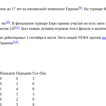
[9]
нии
до 17 лет на юношеский чемпионат Европы
. На турнире 
[9]
 лет
. В финальном турнире Евро принял участие во всех пяти
[11]
четом 2:0
. Был назван лучшим игроком этого финала и включ
ые дебютировал
3 сентября
в матче
Лиги наций УЕФА
против
на
[14]
 Украины
.
Пенальти
Передачи
Гол+Пас
0
0
3
0
2
6
1
4
8
0
1
3
0
2
9
0
5
9