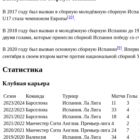
В
2017 году
был вызван в сборную молодёжную сборную
Испа
[10]
U17 стала чемпионом Европы
.
В
2018 году
был вызван в молодёжную сборную Испании до 19
двумя голами, которые принесли сборной Испании победу со с
[9]
В
2020 году
был вызван основную сборную Испании
. Вперв
сентября
в своем втором матче против национальной сборной
Статистика
Клубная карьера
Сезон
Команда
Турнир
Матчи
Голы
2023/2024
Барселона
Испания. Ла Лига
11
3
2022/2023
Барселона
Испания. Ла Лига
33
4
2021/2022
Барселона
Испания. Ла Лига
18
4
2021/2022
Манчестер Сити
Англия. Премьер-лига
4
2
2020/2021
Манчестер Сити
Англия. Премьер-лига
24
7
2019/2020
Валенсия
Испания. Ла Лига
34
4